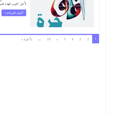
لأجل الحبيب لعهده تصو
أكمل القراءة »
1
2
3
4
5
»
10
...
الأخيرة »