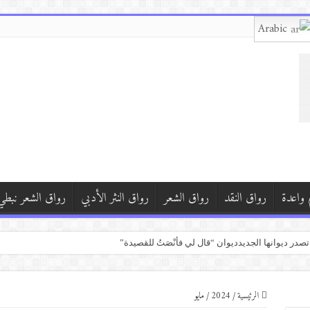
Arabic
 واعدة
رواق النقد
رواق الشعر
رواق النثر الأدبي
رواق الشعر نبطي
ن
ز القراءة واستثمار وقت التنقل في المعرفة
 أبو حشيش (حركة السرد على الثقافات الإنسانية)
الرئيسية
/
2024
/
مايو