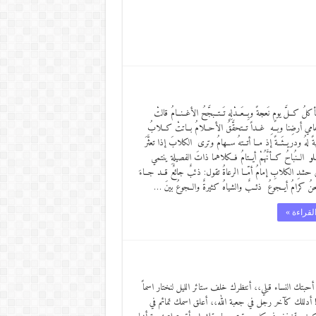
ـأكلُ كــلَّ يومٍ نَعجةً وبِــعَــدْلِهِ تَــتــبجَّحُ الأغــنــامُ قالتْ
 وحامي أرضِنا وبــهِ غــداً تــتحقَّقُ الأحــلامُ بــاتتْ كــلابُ
ً لهُ ودريــئَــةً إذ مــا أتــتهُ ســهامُ وترى الكلابَ إذا تعثَّرَ
عــلو الــنُباحُ كــأنَّهُمْ أيــتامُ فــكلاهما ذاتَ الفصيلةِ ينتمي
حشدِ الكلابِ إمامُ أمّــا الرعاةُ تقول: ذئبٌ جائعٌ قــد جــاءَ
نحنُ كرامُ أيــجوعُ ذئــبٌ والشياهُ كثيرةٌ والــجوعُ بينَ …
لقراءة »
حبتك النساء قبلي،، أنتظرك خلف ستائر الليل لنختار اسماً
ي! أدللك كآخر رجل في جعبة الله،، أعلق اسمك تمائم في