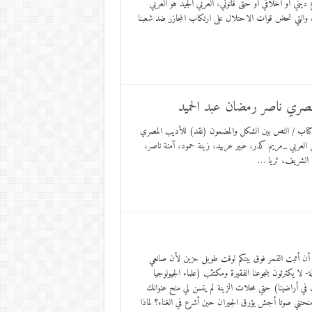
يني أو أخلاقي أو حتى قانوني، العربي الجيد هو العربي
ون والتي تحض قوات الاحتلال على ارتكاب المجازر ضد شعبنا
صري ناصر رمضان عبد الحميد
ب كتاب / النص بين الشكل والمضمون (نقد) للأديب المصري
العربي _مريم كدر، عبير عربيد، زينة حمود، آمنة ناصر،
يا الشريف، ثريا …
ع أن أثبت القمر فوق بيتكم لوقت طويل حزين لأن صانعي
ة- لا يكترثون بنجوعنا الفقيرة ومكتئب (علماء الجيولوجيا
 في أراضينا) حتي محلات الزينة لم يتسن لي منح عنوانك
ا منحتني صوتا أجش يؤرق الجيران حين أشرع في الغناء؟ لماذا