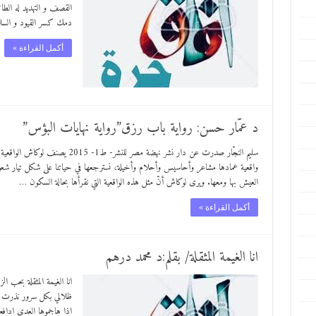
القصف و التهديد له الطا
دمك كسر القيود و السلا
أكمل القراءة »
د عمّار حسن: رواية باب رزق”رواية نهايات البؤس”
سليم النجّار صدرت عن دار نشر نهضة مصر
واقعية عمادها مشاعر وأحاسيس وأحلام وأخيلة، نسترجعها في حياتنا على شكل تيار شعور
العيش بها ومعها. ويرى لوكاش أنّ مثل هذه الواقعية التي نقرأها بحالة السكون …
أكمل القراءة »
انا الغيمة المثقلة/ بقلم:د محمد درهم
انا الغيمة المثقلة بحب
ظلالي بكل سرور نذرت 
اذا هاجموها العدى ادافع