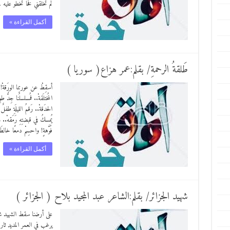
لم تخلقني فخا تخطو عليه
أكمل القراءة »
طَلقةُ الرحمةِ/ بقلم:عمر هزاع( سوريا )
أسقِطْ عن عورتِنا الورَقةْ! و
المُختلَقةْ.. فمُسلسلُنا جِدُّ 
الحدَقةْ.. رَقمُ الليلَةِ طفل
يُمسكُ في قبضتِهِ رَمَقهْ.. و
فُوَّهةٍ! واحسِمْ دمعًا خالط
أكمل القراءة »
شهيد الجزائر/ بقلم:الشاعر عبد المجيد بلاح ( الجزائر )
على أرضنا سقط الشهيد شه
يرغب في العمر المديد ثار