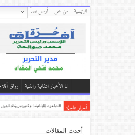
الرئيسية
من نحن
أرسل نصاً
الأخبار الثقافية والفنية
رواق أقلام
أخبار عاجلة
نهران يستبقان/ بقلم:عبد الرحمن حس
مذكرة تفاهم بين “شومان” و”جت” لتعزي
رواية “ذكريات في الجحيم” للكاتب ينال
أحدث المقالات