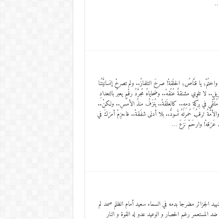
 …
اختُمْ؛ يا قنَّاصُ؛ الحلَقةْ! صرخَ التلفازُ.. ولم تصرخْ إنسانيَّتُنا
طوِيلٍ.. لا تلوِي مشنقةٌ عُنُقهْ.. وضحاياهُ مُجرَّدُ رقْمٍ يعبرُ بالتعدادِ
ٌ مُلقًى في بِركةِ دمِهِ.. كالعلَقةْ.. يُنزَفُ منذُ الأمسِ.. ولكنْ..
الأمَّةُ ترقبُ حُمرتَهُ تَسودُّ.. بلا أدنى شفَقةْ.. فاحزِمْ أمرَكَ في
َ عَرَقهْ! وارحَمْ نَزعَ …
يد الجزائر مضرجا بدمه في السماء سعيد أمام الظلم صمد لم
 ضد المستعمر رغم الحصار و الوعيد عدو له القوة و النار