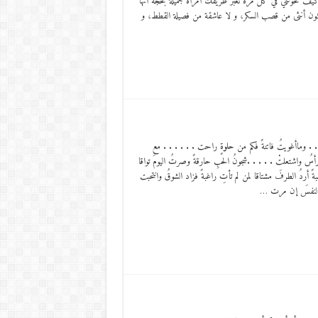
يف تخونني في كل مرة تعبر طريقك امرأة جميلة بحجة أنها
كون أنثى من قصب السكر، و لا عاشقة من فصيلة القطط، و
. . وماأغويتُ فاتنةً فكم من حلوةٍ راحت . . . . . . مع
أسُ واشتعلتْ . . . . .شجونُ الحبِ حارقةً وصرتُ اليومَ تواقا
بةً أردُ الطرفَ مشتاقا لمن لم تأتِ راغبةً فزاد الشوقُ وانتحبت
ن النفسَ إن مرت …