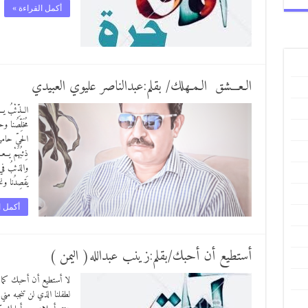
أكمل القراءة »
الـعـــشق الـمـهلك/ بقلم:عبدالناصر عليوي العبيدي
الــذِّئْبُ يـ
مُخَلِّصُنا
الحيِّ حامية
ذِئبُهمْ يــ
والذئبُ في 
يَقصِدُنا و
أكمل ا
أستطيع أن أحبك/بقلم:زينب عبدالله( اليمن )
لا أستطيع أن أحبك كما أ
لطفلنا الذي لن تنجبه من