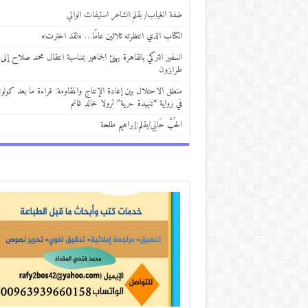
ضفة الغياب/ بقلم:الشاعر استيفات الوالي
الكتاب الذي انتظرته ثلاثين عامًا… «لقد اخترت»
السفير التركي بالقاهرة يهنئ الجماهير بمناسبة انتقال محمد صلاح إلى
طرابزون
منطق الاحتلال بين إعادة الإنتاج والمقاومة: قراءة ما بعد كولوني
في رواية “تنهيدة حرية” لرولا خالد غانم
الحُبَّ حَالِي/بقلم:إبراهيم طلحة