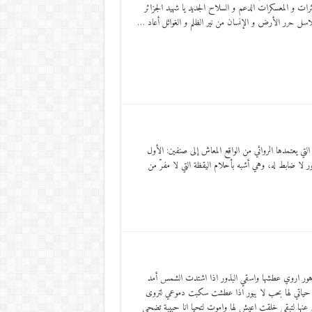
ئرات و المعسكرات الدعم و السلاح الجديد يا شهيد الجزائر
سل حرر الأرض و الإنسان من نير الظلم و الغوائل أعاد …
 للنشر- ط1- 2015 يصنف لوكاش الواقعية التي يعتمدها الروائي من الواقع المعاش إلى صنفين: الأول
 لا ضابط له، وهي أشبه بأحلام اليقظة التي لا مفرّ من
 الزهور اروي عطشها واسقي البذور اذا اشتدت الشمس أمد
حياتي لها بحب لا يبور اذا عطشت سكبت دموعي لتروى
 عنها لتبقى خلقت اعيش لها واموت لتحيا انا حبيبة تضحي