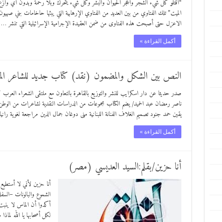
“اقتلو كل شيء الشجر والحجر الحيوان والبشر وكل شيء يتحرك وبلا رحمة وبدون أي وازع د
الميت” تلك الفتاوي من بين العديد من الفتاوي الإرهابية التي يبثها حاخامات بني صهي
الاعزل حتى أصبحت هذه الفتاوى من ضمن العقيدة الإجرامية الإسرائيلية التي تنشر …
أكمل القراءة »
النص بين الشكل والمضمون (نقد) كتاب جديد للشاعر الم
صدر حديثا عن دار اسكرايب للنشر والتوزيع بالقاهرة بالتعاون مع ملتقى الشعراء العر
ناصر رمضان عبد الحميد/ يضم الكتاب مجموعات من الدراسات النقدية لشاعرات من الوطن 
يقين حمد جنود تصميم الغلاف الفنانة اللبنانية منى دوغان جمال الدين مراجعة لغوية ران
أكمل القراءة »
أنا حزين/بقلم:السيد العديسي (مصر)
أنا حزين لأني لا أستطي
الشموع والبالونات –السفل
أكدوا أن الماس لا ينبت
لكل أصحابها يا الله لماذ