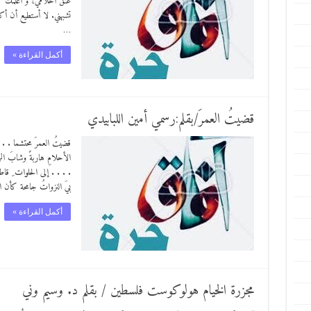
عنق أحلامي، و أعلمك ك
تشبهني. لا أستطيع أن أ
…
أكمل القراءة »
قضيتُ العمرَ/بقلم:رسمي أمين اللبابيدي
قضيتُ العمرَ محتشما . . 
الأحلامِ هاربةً وشابَ الر
. . . . إلى الحلوات ِ قاط
بيَ النزواتُ جامحة كأ
أكمل القراءة »
مجزرة الخيام هولوكوست فلسطين / بقلم د. وسيم وني