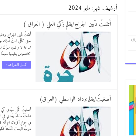
أرشيف شهر:
مايو 2024
‏أَتقنتُ تأبين الجراحِ/بقلم:زكي العلي ( العراق )
‏أَتقنتُ تأبين الجراحِ ود
الية
حتى كأنّي لستُ أملك ج
المالحة لا والذي سوّاك ل
كالشموس بطبعها صبحًا تج
أكمل القراءة »
أصغيتُ/بقلم:وداد الواسطي (العراق)
أصغيتُ كُلّي سيّدي كي أسم
شاغلتَهُ ماعادَ يُجدي في 
في جِوارٍ أفزَعك ام أنّهُ
دربُ الوصال قَطَعتهُ فَكو