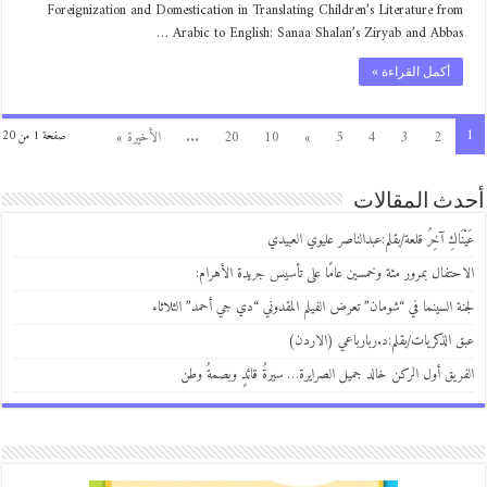
Foreignization and Domestication in Translating Children’s Literature from
Arabic to English: Sanaa Shalan’s Ziryab and Abbas …
أكمل القراءة »
1
2
3
4
5
»
10
20
...
الأخيرة »
صفحة 1 من 20
أحدث المقالات
عَيْنَاكِ آخِرُ قلعة/بقلم:عبدالناصر عليوي العبيدي
الاحتفال بمرور مئة وخمسين عامًا على تأسيس جريدة الأهرام:
لجنة السينما في “شومان” تعرض الفيلم المقدوني “دي جي أحمد” الثلاثاء
عبق الذكريات/بقلم:د.ربارباعي (الاردن)
الفريق أول الركن خالد جميل الصرايرة… سيرةُ قائدٍ وبصمةُ وطن