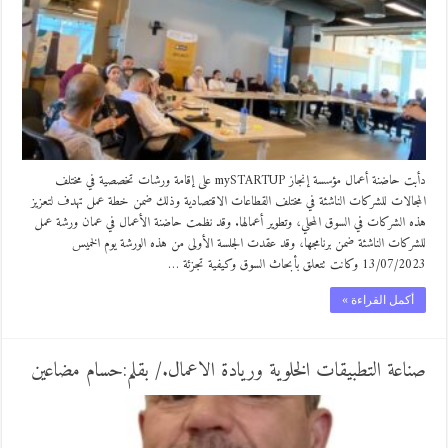
دأبت حاضنة أعمال مؤسسة إنجاز mySTARTUP على إقامة ورشات تخصصية في مختلف
المجالات للشركات الناشئة في مختلف القطاعات الاقتصادية وذلك ضمن خطة عمل تهدف لتعزيز
هذه الشركات في السوق المحلي، وتطوير أعمالها. وقد نظمت حاضنة الأعمال في عمان ورشة عمل
للشركات الناشئة ضمن برنامجها، وقد عقدت الجلسة الأولى من هذه الورشة يوم الخميس
13/07/2023 وكانت تتعلق بأبحاث السوق وكيفية تجزئة …
أكمل القراءة »
صناعة التطبيقات الخلوية وريادة الاعمال./ بقلم:حسام مضاعين