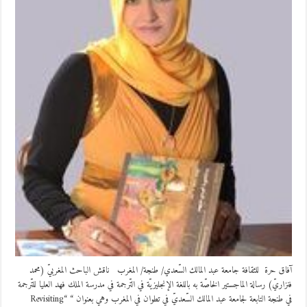
آفاق حرة للثقافة جامعة عبد المالك السّعدي/ طنجة/ المغرب ناقش الباحث المغربيّ (محمد
فنزاريّ) رسالة الماجستير الخاصّة به باللغة الإنجليزيّة في التّرجمة في مدرسة الملك فهد العليا للتّرجمة
في طنجة التابعة لجامعة عبد المالك السّعديّ في تطوان في المغرب وهي بعنوان “ “Revisiting