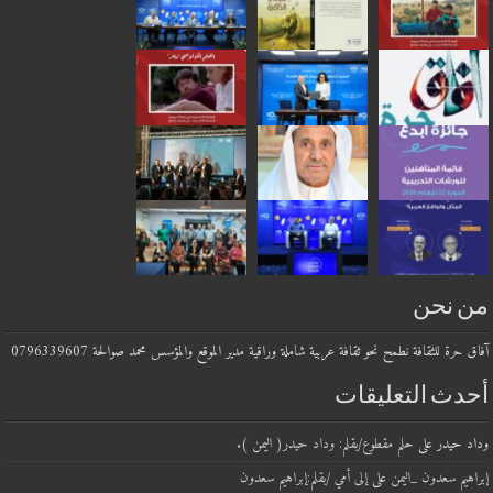
من نحن
آفاق حرة للثقافة نطمح نحو ثقافة عربية شاملة وراقية مدير الموقع والمؤسس محمد صوالحة 0796339607
أحدث التعليقات
وداد حيدر
على
حلم مقطوع/بقلم: وداد حيدر( اليمن ).
إبراهيم سعدون _اليمن
على
إلى أمي /بقلم:إبراهيم سعدون