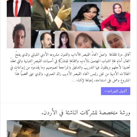
آفاق حرة للثقافة واصلَ اتحادُ القيصر للآدابِ والفنون مشروعه الأدبي الشبابي والذي يفتحُ
المجالَ أمام فئةِ الشباب المهتمينَ بالأدبِ والثقافةِ للمشاركةِ في أمسيات القيصرِ الشبابية والتي تعقدُ
تحديدا لأجلهم ويتلقونَ فيها التدريبَ والتدقيقَ والمراجعةَ لنصوصهم وما يقدموهُ من إبداعاتٍ في
المجالات الأدبية من قبل رئيس اتحاد القيصر الأديب رائد العمري، والذي تبنى شخصيَّا هذا
المشروع وعملَ على استدامته، إضافة لإنشاء …
أكمل القراءة »
ورشة متخصصة للشركات الناشئة في الأردن.