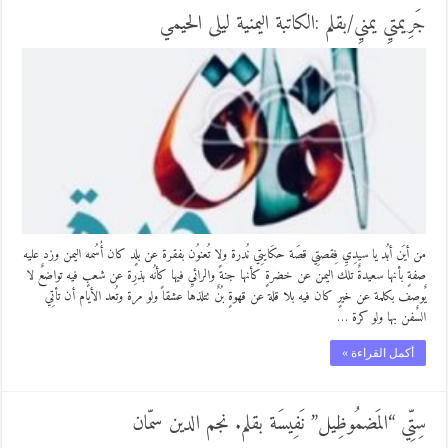
جَرِيمتيِ يمنيِ/بقلم :الكاتبة اليمنية ليلى الحيمي
من أيَن أبُد يا سيدِيِ فِقصتِي قصَة حكَايتِي نُدرة ولا تُعنوُن بفقرة عن بلٍد كان أُسُمه اليمن وزد عليه
صفةٍ بأنها سعيدةٌ تلك اليمن عن خضرةٍ كأنها جنةً والرائيِ فيها كأنُه بذرِة عن شعبٍ فيه تواضعٌ لا
يٌوصف بكلمة عن خيرٍ كان فيه بلا قلة عن قهوةٍ بُنٌ تتلذها عشقاً ولو مرة وتُعد الأيام أن تأتِي
السٌفن بها ولو كرة …
أكمل القراءة »
سِتِّي “المَضمُوظِيل” نَفِيسَة بقلم. نجم الدين سمّان