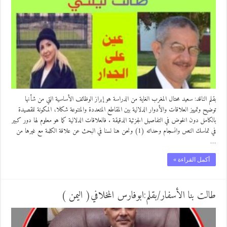
بقلم الناقد: سعيد محتال المغرب الغاية من الدراسة هو إبراز الوظائف الأساسية التي من شأنها
توضيح وتمييز العلاقات والأدوار الدلالية بين المقاطع المتعددة والمتنوعة شكلا، المكونة للقصيدة
بالكامل دون الخوض في التفاصيل الجزئية الدقيقة . فالعلاقات الدلالية كما هو معلوم لها دور كبير
في تماسك النص وانسجام وحداته (1) ونحن هنا لسنا في البحث عن علاقة الكلمة مع غيرها من
…
أكمل القراءة »
طالت بنا الأسفار/بقلم:ابوفارس المخلافي( اليمن )