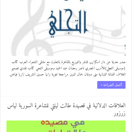
صدر حديثا عن دار اسكرايب للنشر والتوزيع بالقاهرة بالتعاون مع ملتقى الشعراء العرب كتاب
(موسيقى التجلي)للأديب المصري ناصر رمضان عبد الحميد وموسيقى التجي كتاب نقدي تصميم
الغلاف الفنانة اللبنانية منى دوغان جمال الدين مراجعة لغوية رانيا حسين الشريف /ثريا فياض
أكمل القراءة »
العلاقات الدلالية في قصيدة طالت ليلتي للشاعرة السورية لياس
زرزور