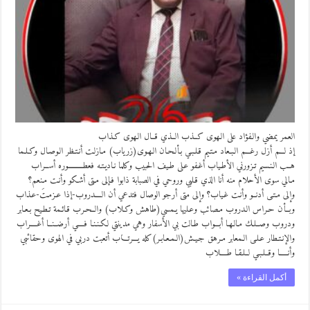
العمر يمضي والـفؤاد على الـهوى كــذب الــذي قــال الـهوى كـذاب
إذ لـــم أزل رغـــم الـبـعاد مـتـيم قـلـبـي بـألـحـان الـهـوى(زرياب) مـازلـت أنـتـظر الـوصـال وكـلـما
هــب الـنـسيم تـزورني الأطـياب أغـفو عـلى طـيف الحبيب وكلما نـاديـتـه فعطـــــــــــوره أســراب
مـالي سوى الأحلام منه أنا الذي قـلبي وروحي في الصبابة ذابوا فـإلى مـتى أشـكو وأنـت مـنعم؟
وإلى مـتـى أدنــو وأنـت غـياب؟ وإلى متى أرجو الوصال فتدعي أن الــــدروب-إذا عـزمـتَ-عـذاب
وبــأن حـراس الـدروب مـصائب وعـليها يـمسي(طاهش وكـلاب) والــحـرب قـائـمة تـطـيح بـعـابر
ودروب وصــلـك مـالـهـا أبـــواب طـالت بي الأسفار وهي مدينتي لـكـنـنـا فــــي أرضــنــا أغــــراب
والإنـتـطار عـلـى الـمعابر مـرهق جـيـش(الـمـعـابـر)كله يـــرتـــاب أتعبت دربي في الهوى وحقائبي
وأنـــــا وقــلـبـي لــلـقـا طــــلاب
أكمل القراءة »