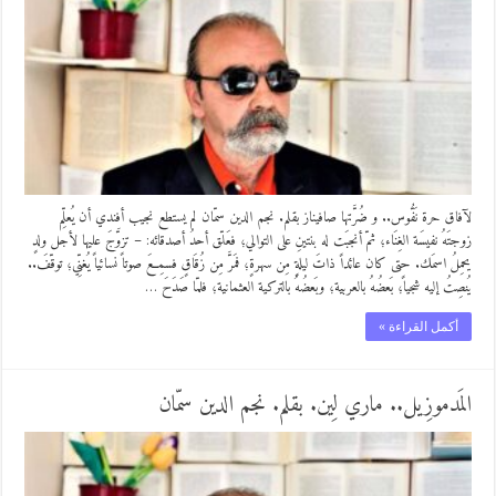
لآفاق حرة نَفُّوس.. و ضُرَّتها صافيناز بقلم. نجم الدين سمّان لم يستطع نجيب أفندي أن يُعلِّم
زوجتَهُ نفيسَة الغِنَاء؛ ثمّ أنجبَت له بنتينِ على التوالي؛ فعَلّق أحدُ أصدقائه: – تزوَّجَ عليها لأجل ولدٍ
يحمِلُ اسمَك. حتى كان عائداً ذاتَ ليلةٍ مِن سهرةٍ؛ فمَرَّ مِن زُقَاقٍ فسمِعَ صوتاً نسائياً يُغنِّي؛ توقّفَ..
يُنصِتُ إليه شجياً؛ بَعضُهُ بالعربية؛ وبَعضُهُ بالتركية العثمانية؛ فلمّا صَدَحَ …
أكمل القراءة »
المَدموزِيل.. ماري لِين. بقلم. نجم الدين سمّان