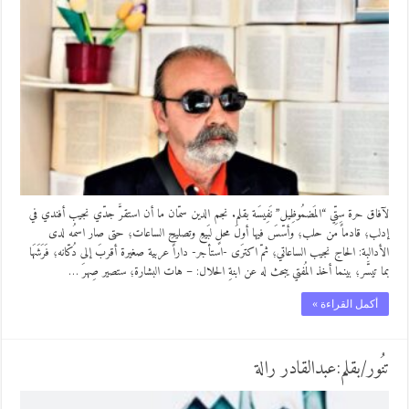
لآفاق حرة سِتِّي “المَضمُوظِيل” نَفِيسَة بقلم. نجم الدين سمّان ما أن استقرَّ جدّي نجيب أفندي في
إدلب؛ قادماً من حلب؛ وأسّسَ فيها أولَ محلٍ لبَيعِ وتصليحِ الساعات؛ حتى صار اسمُه لدى
الأدالبة: الحاج نجيب الساعاتي؛ ثمّ اكترَى -استأجر- داراً عربية صغيرة أقربَ إلى دُكّانه؛ فَرَشَهَا
بما تيسَّر؛ بينما أخذ المُفتي يبحث له عن ابنةِ الحلال: – هات البشارة؛ ستصير صِهرَ …
أكمل القراءة »
تنُور/بقلم:عبدالقادر رالة