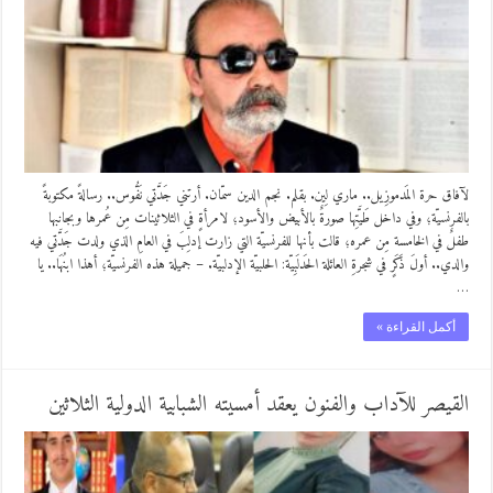
لآفاق حرة المَدموزِيل.. ماري لِين. بقلم. نجم الدين سمّان. أرتني جَدَّتي نَفُّوس.. رسالةً مكتوبةً
بالفرنسيّة؛ وفي داخل طَيَّتِها صورةٌ بالأبيض والأسود؛ لامرأةٍ في الثلاثينات مِن عُمرها وبجانبها
طفلٌ في الخامسة مِن عمره؛ قالت بأنها للفرنسيّة التي زارت إدلِبَ في العامِ الذي ولدت جَدَّتي فيه
والدي.. أولَ ذَكَرٍ في شجرةِ العائلة الحَدلَبِيّة: الحلبيّة الإدلبيّة. – جميلة هذه الفرنسيّة؛ أهذا ابنُهَا.. يا
…
أكمل القراءة »
القيصر للآداب والفنون يعقد أمسيته الشبابية الدولية الثلاثين