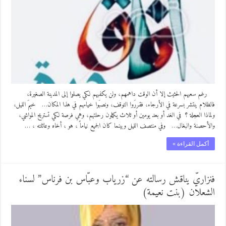
رغم سعيهم الحثيث إلا أن الوقت داهمهم، ولن يكفيهم لكي يصلوا إلى المدينة الصغيرة،
فالظلام ينتشر بسرعة في الأرجاء، فقررَوا التوقف، ونصبَوا خيامهم في هذا المكان… خيمَ الليل،
ولماذا العجلة ؟ في الغد أو بعد يومين أو ثلاث يكملون رحلتهم، وهي فرصة لكي تستريح المواشي،
والأحصنة والبغال… وفي منتصف الليل وبينما كان الجميع نياماً ، هو ، أخاه وعائلته ، …
أكمل القراءة »
فنزاريّ يناقش رسالته عن “زرياب وعبّاس بن فرناس” لسناء
الشعلان (بنت نعيمة)