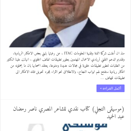
منذ ان أعلنت شركة اتمتة وتقنية المعلومات ITAC ، عن رغبتها بتبني بعض الافكار الريادية،
وتقديم الدعم التقني لريادي الاعمال المهتمين بتطوير تطبيقات الهاتف الخلوي ، انهالت علينا الكثير
من الطلبات لتطوير تطبيقات خلوية في مجالات عديدة ومتنوعة، يعتقد اصحابها بان ما يحملونه من
افكار ريادية ستفتح لهم ابواب النجاح، والانطلاق نحو الثراء بمجرد تحويل تلك الافكار الى
تطبيقات للهاتف …
أكمل القراءة »
(موسيقى التجلي) كتاب نقدي للشاعر المصري ناصر رمضان
عبد الحميد