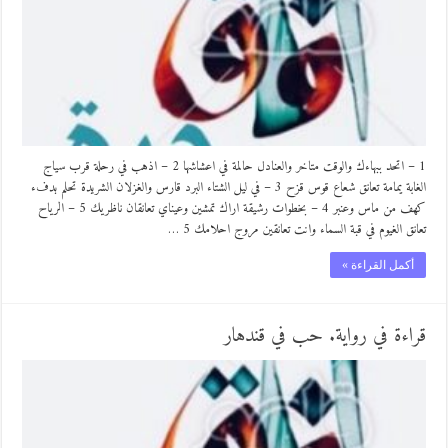
1 – اتحد ببهاءك والوقت متاخر والعنادل حالمة في اعشاشها 2 – اذهب في رحلة قرب سياج
الغابة يمامة تعانق شعاع قوس قزح 3 – في ليل الشتاء البرد قارس والغزلان الشريدة تحلم بدفء
كهف من ماس وعنبر 4 – بخطوات رشيقة اراك تمشين وعيناي تعانقان ناظريك 5 – الرياح
تعانق الغيوم في قبة السماء وانت تعانقين مروج احلامك 5 …
أكمل القراءة »
قراءة في رواية. حب في قندهار