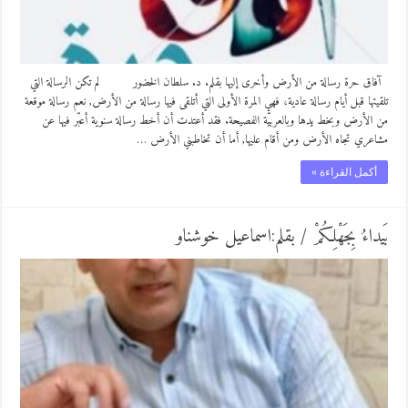
آفاق حرة رسالة من الأرض وأخرى إليها بقلم. د. سلطان الخضور لم تكن الرسالة التي
تلقيتها قبل أيام رسالة عادية، فهي المرة الأولى التي أتلقى فيها رسالة من الأرض, نعم رسالة موقعة
من الأرض وبخط يدها وبالعربيّة الفصيحة. فقد أعتدت أن أخط رسالة سنوية أعبّر فيها عن
مشاعري تجاه الأرض ومن أقام عليها, أما أن تخاطبني الأرض …
أكمل القراءة »
بَيداءُ بِجَهْلِكُمْ / بقلم:اسماعيل خوشناو