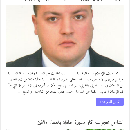
د.محمد سيف الإسلام بــــــــوفـلاقـــــة إن الحديث عن السياسة وقضايا الثقافة السياسية
هو أمر ضروري لا مناص منه ؛ فقد حظي مفهوم الثقافة السياسية بعناية فائقة من لدن العديد
من الباحثين في العالم العربي والغربي؛ فهو اهتمام يرجع -كما عبر ألموند- إلى تلك المرحلة التي بدأ
فيها الإنسان الحديث الكتابة عن السياسة، حيث انطلق العديد من الدارسين في تدبيج …
أكمل القراءة »
الشاعر محجوب كبلو مسيرة حافلة بالعطاء والتميز