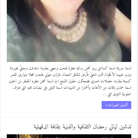
نسمة جريئة نسمة كساعي بريد تحمل رسالة عطرة لفحت وجهي بعذوبة دغدغت وجنتيّ فتوردتا
ونبت عليهما الأقحوان لثمت شفتيّ فأزهر شقائق النعمان غازلت عيوني فشعت خجلا وتوارى القمر
كسوفا بعثرت خصلات شعري فضحكت حقول القمح انها نسمة تحمل عطره المقطر من الحنين
نسمة حملت باقات من الآهات وأغمارا من التنهيدات نسمة تتمايل على نبضات قلبه التي تعزف
سمفونية الشوق التي …
أكمل القراءة »
تدشين ليالي رمضان الثقافية والفنية بثقافة الدقهلية