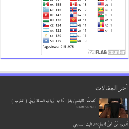
أخر المقالات
كلماتٌ كالبلسم/ بقلم: الكاتبه الروائيه السالمةالروفي ( المغرب )
08/08/2026
نَدري مَنْ نحنُ !/بقلم:محمد ثابت السميعي