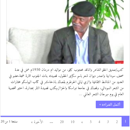
كتب/صديق الحلو الشاعر والناقد محجوب كبلو، من مواليد ام درمان 1950م عمل في عدة
صحف سودانية واصدر ديوان شعر باسم سكرتير الحقول. قصيدته بنات الجنوب اثارة ضجة.عضو في
العديد من المناشط الثقافية واثري ليالي الخرطرم بقصائد باذخة.نشر في كتاب اليونسكو مختارات
من الشعر السوداني، وقصائد في جامعة نبراسكا والحزائر.يكتب قصيدة النثر بجدارة. اختير شخصية
العام في يوم مهرجان الشعر العالمي …
أكمل القراءة »
1
2
3
4
5
»
10
20
...
الأخيرة »
صفحة 1 من 20