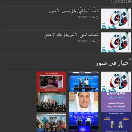
07/08/2026
قاتٌ” “وشايٌ/ بقلم:حسين الأصهب
07/08/2026
تمتمات المنفى الأخير/بقلم:خالد الدهشلي
07/08/2026
أخبار في صور