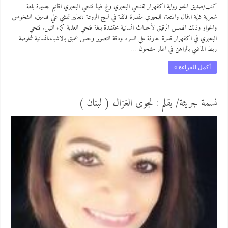
كتب/صديق الحلو رواية اكفهرار لفتحي البحيري ولج فيها فتحي البحيري اقانيم جديدة بلغة
شعرية غاية الجمال والمتعة. للبحيري مقدرة فائقة في نسج الروعة ،تعابير تمشي علي قدمين. الشخوص
والحوار وذلك الهمس الرقيق لأحداث انسانية محتشدة بلغة فتحي العذبة كماء النيل. فتحي
البحيري في اكفهرار قدرة خارقة علي السرد ودقة التصوير وحس عميق بالاشياء.انسانية شخوصة
ربط الماضي بالراهن في اطار مشحون …
أكمل القراءة »
نسمة جريئة/ بقلم : نجوى الغزال ( لبنان )