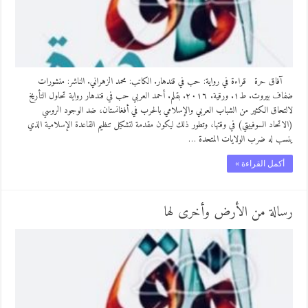
آفاق حرة قراءة في رواية: حب في قندهار. الكاتب: محمد الزهراني. الناشر: منشورات
ضفاف بيروت. ط١. ورقية. ٢٠١٦. بقلم. أحمد العربي حب في قندهار رواية تحاول التأريخ
لالتحاق الكثير من الشباب العربي والإسلامي بالحرب في أفغانستان، ضد الوجود الروسي
(الاتحاد السوفييتي) في وقتها، وتطور ذلك ليكون مقدمة لتشكيل تنظيم القاعدة الإسلامية الذي
ينسب له ضرب الولايات المتحدة …
أكمل القراءة »
رسالة من الأرض وأخرى لها