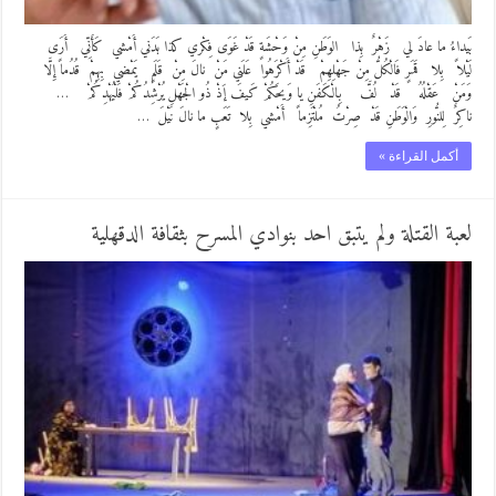
بَيداءُ ما عادَ لي زَهْرٌ بِذا الوَطَنِ مِنْ وَحْشَةٍ قَدْ غَوَى فِكْري كذا بَدَني أَمْشي كَأَنِّي أَرَى
لَيْلاً بِلا قَمَرٍ فَالْكُلُّ مِنْ جَهْلِهِمْ قَدْ أَكْرَهُوا عَلَني مَنْ نالَ مِنْ قَلَمٍ يَمْضي بِهِمْ قُدُماً إِلَّا
وَمَنْ عَقْلُهُ قَدْ لُفَّ بِالْكَفَنِ يا وَيحَكُمْ كَيفَ إَذْ ذُو الْجَهْلِ يُرْشِدُكُمْ فَلْيُهْدِكُمْ …
ناكِرٌ لِلنُّورِ وَالْوَطَنِ قَدْ صِرْتُ مُلْتَزِماً أَمْشي بِلا تَعَبٍ ما نالَ نَيْلَ …
أكمل القراءة »
لعبة القتلة ولم يتبق احد بنوادي المسرح بثقافة الدقهلية