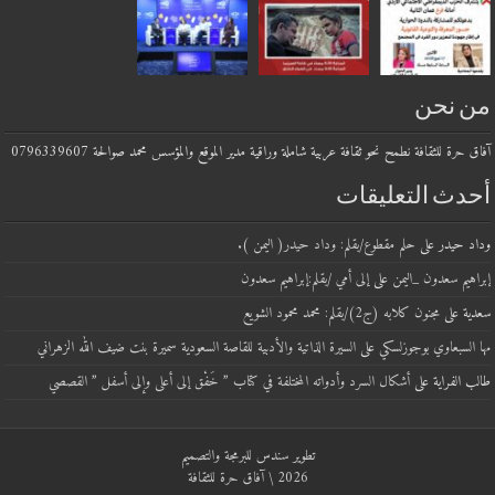
من نحن
آفاق حرة للثقافة نطمح نحو ثقافة عربية شاملة وراقية مدير الموقع والمؤسس محمد صوالحة 0796339607
أحدث التعليقات
وداد حيدر
على
حلم مقطوع/بقلم: وداد حيدر( اليمن ).
إبراهيم سعدون _اليمن
على
إلى أمي /بقلم:إبراهيم سعدون
سعدية
على
مجنون كلابه (ج2)/بقلم: محمد محمود الشويع
مها السبعاوي بوجوزلسكي
على
السيرة الذاتية والأدبية للقاصة السعودية سميرة بنت ضيف الله الزهراني
طالب الفراية
على
أشكال السرد وأدواته المختلفة في كتاب ” خَفْق إلى أعلى وإلى أسفل ” القصصي
تطوير
سندس للبرمجة والتصميم
2026 \ آفاق حرة للثقافة