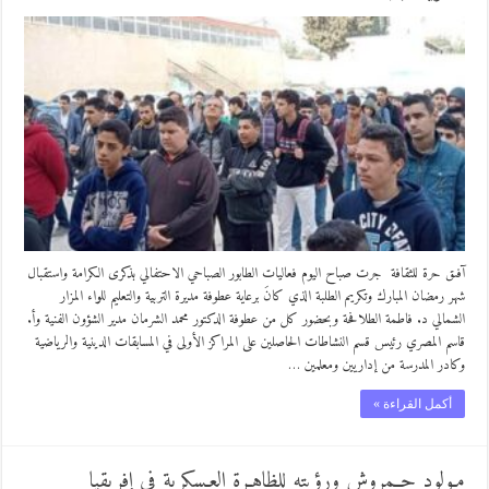
آفىق حرة للثقافة جرت صباح اليوم فعاليات الطابور الصباحي الاحتفالي بذكرى الكرامة واستقبال
شهر رمضان المبارك وتكريم الطلبة الذي كانَ برعاية عطوفة مديرة التربية والتعليم للواء المزار
الشمالي د. فاطمة الطلافحة وبحضور كل من عطوفة الدكتور محمد الشرمان مدير الشؤون الفنية وأ.
قاسم المصري رئيس قسم النشاطات الحاصلين على المراكز الأولى في المسابقات الدينية والرياضية
وكادر المدرسة من إداريين ومعلمين …
أكمل القراءة »
مـولود حــمروش ورؤيته للظاهـرة العـسكرية في إفريقيا