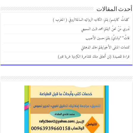
أحدث المقالات
كلماتٌ كالبلسم/ بقلم: الكاتبه الروائيه السالمةالروفي ( المغرب )
نَدري مَنْ نحنُ !/بقلم:محمد ثابت السميعي
قاتٌ” “وشايٌ/ بقلم:حسين الأصهب
تمتمات المنفى الأخير/بقلم:خالد الدهشلي
قراءة لقصيدة (لن أتعافى منك للشاعرة الكردية غربة قنبر)