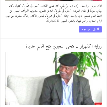
آفاق حرة مراجعة.. (ق. ق. ج) بقلم. محمد فتحي المقداد. ‏”خَلوةٌ في مِحْبَرةٍ”. كتبها، وكان
يهذي سابحًا في ظلام الغرفة: -“خَلوةٌ في مَقْبرةٍ”. المُدقّق اللّغوي استغرب انحراف السّياق عن
الخطّ العامّ للمقطع الذي يُراجعه. ثبّتها: -“خلوةٌ في محبرةٍ”. ليُخرج الكاتب بحكمة معقولة. من فوره
أزاح السّتائر، وسمح للهواء والضوء بالعبور. 29/3/2023
أكمل القراءة »
رواية اكفهرار ل فتحي البحيري فتح اقانيم جديدة