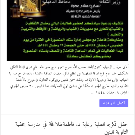
آفاق حرة _ الدقهلية كتبت/ناهد حسب الله صرح عمرو فرج مدير عام إقليم شرق الدلتا الثقافي
والمكلف مدير عام فرع ثقافة الدقهلية على تنظيم ليالي رمضان الثقافية والفنية، بالتعاون مع مديرية
الشباب والرياضة ومديرية الاوقاف وذلك ضمن تفعيل بروتوكول التعاون والخروج بالأنشطة
الثقافية والفنية خارج الجدران مؤكدا على تدشين اولي الفعاليات غدا الخميس ٣٠ مارس الجاري
الموافق ٨ رمضان ١٤٤٤ …
أكمل القراءة »
حفل تكريم للطلبة برعاية د. فاطمةطلافحة في مدرسة جحفية
الثانوية للبنين