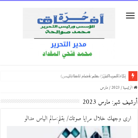
فكَّة الغياب/ بقلم:سعيد العكيشي (اليمن)
نَدري مَنْ نحنُ !/بقلم:محمد ثابت السميعي
كلماتٌ كالبلسم/ بقلم: الكاتبه الروائيه السالمةالروفي ( المغرب )
الرئيسية
/
2023
/
مارس
أرشيف شهر:
مارس 2023
ارى وجهك خلال مرايا صوتك/ بقلم:سالم الياس مدالو