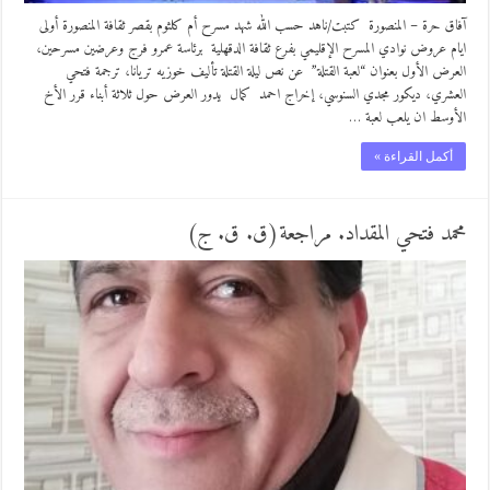
آفاق حرة – المنصورة كتبت/ناهد حسب الله شهد مسرح أم كلثوم بقصر ثقافة المنصورة أولى
ايام عروض نوادي المسرح الإقليمي بفرع ثقافة الدقهلية برئاسة عمرو فرج وعرضين مسرحين،
العرض الأول بعنوان “لعبة القتلة” عن نص ليلة القتلة تأليف خوزيه تريانا، ترجمة فتحي
العشري، ديكور مجدي السنوسي، إخراج احمد كمال يدور العرض حول ثلاثة أبناء قرر الأخ
الأوسط ان يلعب لعبة …
أكمل القراءة »
محمد فتحي المقداد. مراجعة(ق. ق. ج)