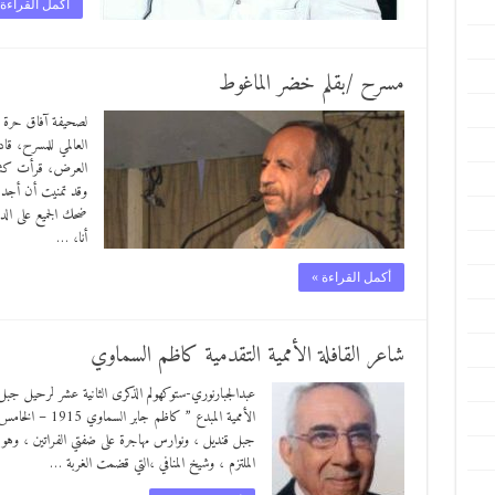
أكمل القراءة 
مسرح /بقلم خضر الماغوط
لصحيفة آفاق حرة 
العالمي للمسرح، قا
العرض، قرأت كثيراً
وقد تمنيت أن أجد ب
ضحك الجميع على ال
أنا، …
أكمل القراءة »
شاعر القافلة الأممية التقدمية كاظم السماوي
عبدالجبارنوري-ستوكهولم الذكرى الثانية عشر لرحيل جبل ا
جبل قنديل ، ونوارس مهاجرة على ضفتي الفراتين ، وهو ن
الملتزم ، وشيخ المنافي ،التي قضمت الغربة …