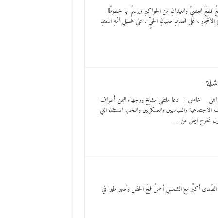
َ العصيِّ والعيدانِ من الحواكيرِ ويرسمُ بها خطوطًا
 الأشجارِ ، على قمصانِ صبيانِ الحيٍّ ، على غسيلِ أمّهِ الممتدِ
شلة
ه الراهن خاص : دعا ملتقى مشايخ ووجهاء اليمن أطراف
 الاجتماعية والسياسيين والعسكريين والنخب المستقلة التي
ول تخرج اليمن من …
ا الصّدى أكبُرُ مع الشمسِ أحملُ قمحَ الحقلِ وأصير طيرا في