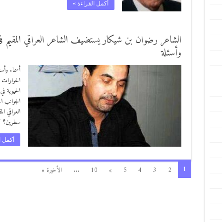
أكمل القراءة »
الشاعر رضوان بن شيكار يستضيف الشاعر العراقي المقيم في
وأسئلة
أسماء وأس
الحوارات 
الحيوية ف
الجوانب ال
سطرين؟ ك
أكمل ا
1
2
3
4
5
»
10
...
الأخيرة »