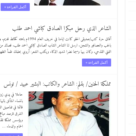
أكمل القراءة »
الشاعر الذي رحل مبكرا الصادق كباشي احمد طلب
آفاق حرة كتب/صديقى الحلو كانت ايامنا
بالحب والعصافير والشجن. ارسل لنا الشاعر الشاب الصادق كباشي احمد طلب. قصائد م
الفتي القذحي. وكان بهيا وسيما نضرا شديد الذكاء ويكتب الشعر: أروي بحلمك ظمأ الظهي
أكمل القراءة »
مملكة الحنين/ بقلم: الشاعر والكاتب: البشير عبيد / تونس
حاملا في يدي زوا
بالمساء المتألق ب
قائمة في تفاصيل ا
الشرق تترصد مباهج
ويؤسس مملكة للقر
الحمام والدماء …