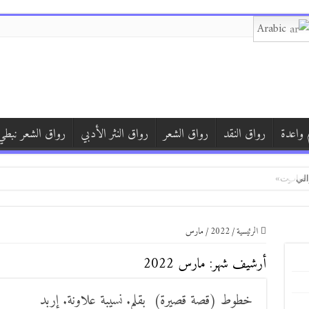
Arabic
 واعدة
رواق النقد
رواق الشعر
رواق النثر الأدبي
رواق الشعر نبطي
الي
د اخترت»
الرئيسية
/
2022
/
مارس
أرشيف شهر:
مارس 2022
خطوط (قصة قصيرة) بقلم. نسيبة علاونة. إربد