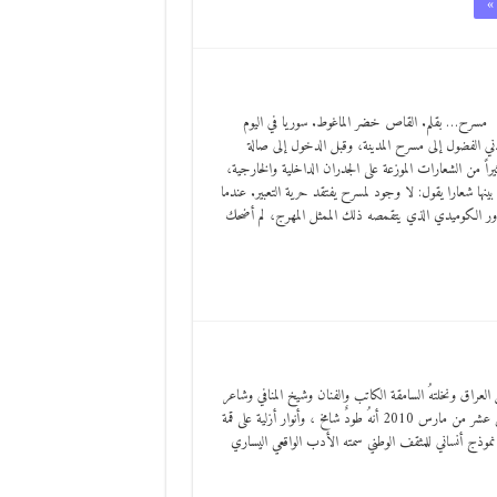
»
مسرح… بقلم. القاص خضر الماغوط. سوريا في اليوم
دني الفضول إلى مسرح المدينة، وقبل الدخول إلى صالة
 من الشعارات الموزعة على الجدران الداخلية والخارجية،
ينها شعارا يقول: لا وجود لمسرح يفتقد حرية التعبير. عندما
دور الكوميدي الذي يتقمصه ذلك الممثل المهرج، لم أضحك
لعراق ونخلتهُ السامقة الكاتب والفنان وشيخ المنافي وشاعر
الأممية المبدع ” كاظم جابر السماوي 1915 – الخامس عشر من مارس 2010 أنهُ طودٌ شامخ ، وأنوار أزلية على قمة
موذج أنساني للمثقف الوطني سمته الأدب الواقعي اليساري