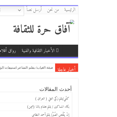
الرئيسية
من نحن
أرسل نصاً
الأخبار الثقافية والفنية
رواق أقلام
أخبار عاجلة
كفّي/بقلم:زكي العلي ( العراق )
ضفة الغياب/ بقلم:الشاعر استيفات الو
الكتاب الذي انتظرته ثلاثين عامًا… «لق
أحدث المقالات
كفّي/بقلم:زكي العلي ( العراق )
بكاء المساكين / بقلم:هشام باشا (اليمن)
إِنْ يَنْقُصِ الصَّبْرُ/ بقلم:أحمد النظامي