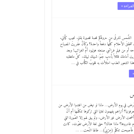
لقراءة »
لشَّمس تشرقُ من حروفكم قصة قصيرة بقلم. نجيب كيَّالي.
تحققَ الأحلام كلُّها دفعةً واحدة؟ وكأنَّ عفريتَ المصباح
أو من فيلم غرائبي صنعته هوليود أمُّ الغرائب! وبعد
يت أمامك قائلاً بأدبٍ جَمّ: شبيك لبيك، كلُّ ماتطلبه
ذا الشعور العذب امتلأت به قلوبُ الكتُّاب في …
»
دس
رض في يوم الأرض… ماذا لو نهض من افتدوا الأرض من
نها؟ أتراهم يفهمون لغتها التي تركوها تتكلّمها أم أنّ
وأضحت الأرض غير الأرض، ولم يبق لهم إلا الصّورة التي
م غادروها؟ ماذا هناك؟ حتى لغة الأرض تغيّرت، كانت
فأصبحت تتكلّم (عِرْبِيَّ)… طالها النّحت… …