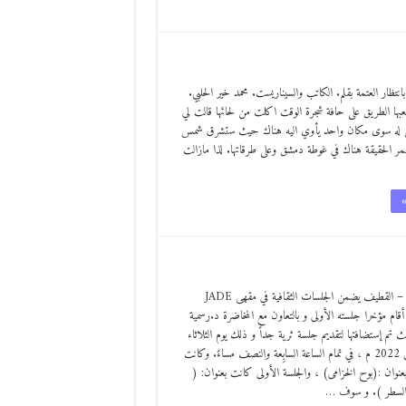
نتظار العتمة بقلم. الكاتب والسيناريست. محمد خير الحلبي.
 الطريق على حافة شجرة الوقت اكلت من لحائها قالت لي
س له سوى مكان واحد يأوي اليه هناك حيث ستشرق شمس
 بقمر الحقيقة هناك في غوطة دمشق وعلى طرقاتها. لذا مازالت
»
آفاق حرة – القطيف يضمن الجلسات الثقافية في مقهى JADE
قام مؤخرا جلسته الأولى و بالتعاون مع المخاضرة د.رسمية
ث تم إستضافتها لتقديم جلسة ثرية جداً و ذلك يوم الثلاثاء
29 مارس 2022 م ، في تمام الساعة السابِعة والنصف مساءً. وكانت
عنوان :(بوح الخزامى) ، والجلسة الأولى كانت بعنوان: (
 السطر ). و سوف …