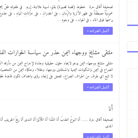
لصحيفة آفاق حرة خطوط (قصة قصيرة) بقلم. نسيبة علاونة. إربد في طفولتهِ ظلّ يجمعُ قطع
عموديّةً مصطفّةً على ظهرِ الأتربةِ والرِّمالِ ، على الجدرانِ ، على خزّاناتِ المياهِ ، على جذوعِ
يرسمُها فوق الماءِ ، في الهواءِ ، على وجوهِ …
أكمل القراءة »
ملتقى مشايخ ووجهاء اليمن حذر من سياسىة الحوارات الفا
ملتقى مشايخ ووجهاء اليمن يدعو لايجاد حلول حقيقية وجادة لإخراج اليمن من مأزق
الصراع في اليمن والمكونات اليمنية والمستقلين ووجهاء وعقلاء وحكماء اليمن من الشخصيات
لا تتبع اي طرف من اطراف الصراع، للعمل على إيجاد رؤى واهداف تكون قاعدة لحل
أكمل القراءة »
أنا
لصحيفة آفاق حرة …… أنا البوحُ العذبُ أنا الشّذا أنا اللّآلئ أنا الندى أنا ريحُ الخريف أن
المدى
أكمل القراءة »