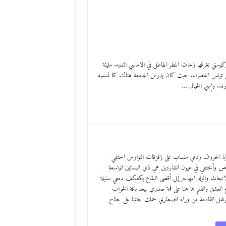
 في خريف العام 1994م باهته كحائط قديم. وكوستي تغرقها زخات المطر الهاطل في الاماسي النديه. مليئة
ن تونس الخضراء. حيث كان يدرس الجامعة هناك. كنا نسميه
رة.. وإمني الخيال …
يا الحروف ودمي منساب على زقزقات النوارس احتفي
البياض وأختفي في عيون الشاردين هي ذي البساتين الواسعة
لانبعاث والولد المهاجر إلى أقصى البقاع يكفكف دمعي سنبلة
 العشق والقلم ها هنا على قمة صدري يبعد ياقة الخراب
نفل القادمة من وراء الصحاري حملت جثتها على جناح