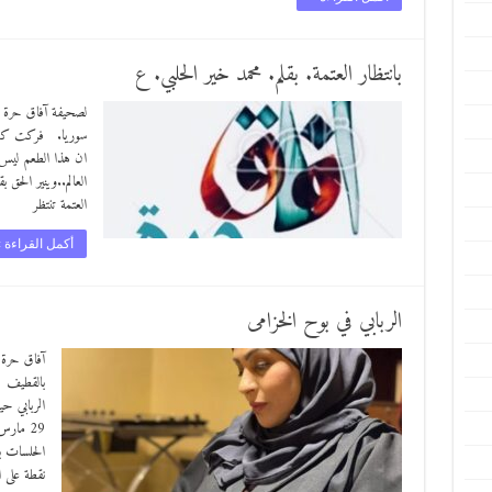
بانتظار العتمة. بقلم. محمد خير الحلبي. ع
لصحيفة آفاق حرة با
سوريا. فركت كعبها
ان هذا الطعم لي
العالم..وينير الحق
العتمة تنتظر
أكمل القراءة 
الربابي في بوح الخزامى
بالقطيف أ
الربابي حي
الحلسات ب
نقطة على