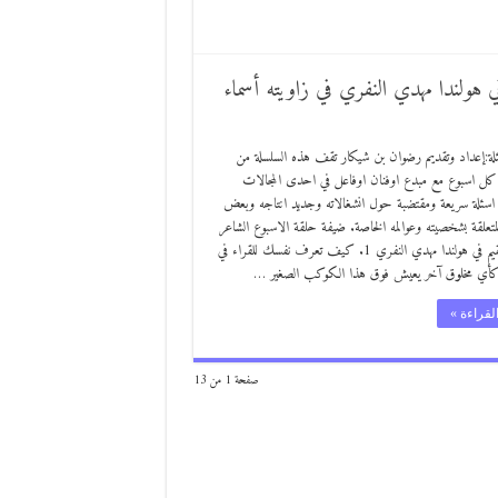
 هولندا مهدي النفري في زاويته أسماء
ئلة:إعداد وتقديم رضوان بن شيكار تقف هذه السلسلة من
كل اسبوع مع مبدع اوفنان اوفاعل في احدى المجالات
ي اسئلة سريعة ومقتضبة حول انشغالاته وجديد انتاجه وبعض
متعلقة بشخصيته وعوالمه الخاصة. ضيفة حلقة الاسبوع الشاعر
العراقي المقيم في هولندا مهدي النفري 1. كيف تعرف نفسك للقراء في
أي مخلوق آخر يعيش فوق هذا الكوكب الصغير …
لقراءة »
صفحة 1 من 13