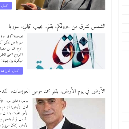
أكمل ا
الشمس تشرق من حروفكم. بقلم. نجيب كيالي. سوريا
لصحيفة آفاق حرة ا
سوريا هل يمكن أن ت
خرج لك من مصباحه 
الخروج انحنى العفر
سيكون بين يديك! ه
أكمل القراءة 
الأرض في يوم الأرض. بقلم محمد موسى العويسات. الق
لصحيفة آفاق حرة الأ
تحت الأرض؟ أتراهم يعرفو
الأمور تغيّرت وتبدّلت 
ارتسمت في أرواحهم يو
الأرض (تتكلّم عربي)، 