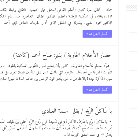
عمان – آفاق حرة كتبت : أنعام القرشي احتفل تيار التجديد الثقافي برابطة الكتاب ا
29/6/2019 في المكتبة الوطنية وبحضور الدكتور نضال العياصرة مدير عام ا
الدكتور محمود الشلبي . وشارك في الحفل الذي أدار مفرداته الشاعر لؤي أحمد كل
أكمل القراءة »
حصار الأحلام الخاوية / بقلم: صالح أحمد (كناعنة)
مجرّد حصارٍ للأحلام الخاوية… كفيل بأن يفضح أسرار النّفوس المسكونة بالخوف… والع
النّبرات المفرغة من أبعادها… والوعود التي عاشت ترسم لليل البائسين قنديلا تعربد على فت
لهيب الذّاكرة مهددة بالانتفاض.. حين يغدو اللون الواصل بين عناصر المكان طيورا ض
أكمل القراءة »
يا سَاكنَ الرّيح / بقلم : نسمة العبادي
مَمرات النَبض ذَات يَومٍ كَتبتكَ قَصيدةً أنتَ ما عُدتَ وَأنا ما زلتُ أنا أرّقب سَمائي كُل ليلة
يَندَثرِ ٣- فى مَعبد العشقِ كَبرتُ انا …