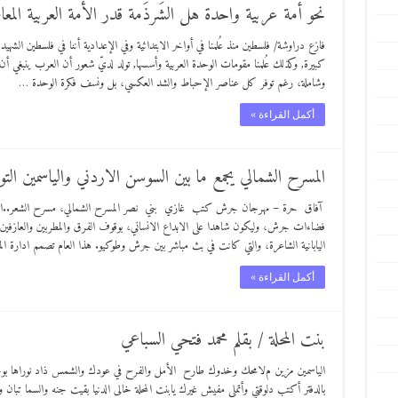
نحو أمة عربية واحدة هل الشَرذَمة قدر الأمة العربية المعا
فازع دراوشة/ فلسطين منذ عُلمنا في أواخر الابتدائية وفي الإعدادية أننا في فلسطين الش
كبيرة, وكذلك عُلمنا مقومات الوحدة العربية وأسسها, تولد لديّ شعور أن العرب ينبغي أن
وشاملة، رغم توفر كل عناصر الإحباط والشد العكسي، بل ونسف فكرة الوحدة …
أكمل القراءة »
المسرح الشمالي يجمع ما بين السوسن الاردني والياسمين ال
آفاق حرة – مهرجان جرش كتب غازي بني نصر المسرح الشمالي، مسرح الشعر..الذي 
فضاءات جرش، وليكون شاهدا على الابداع الانساني، بوقوف الفرق والمطربين والعازفين من 
اليابانية الشاعرة، والتي كانت في بث مباشر بين جرش وطوكيو. هذا العام تصمم ادارة ال
أكمل القراءة »
بنت المحلة / بقلم محمد فتحي السباعي
الياسمين مزين مﻻمحك وخدوك طارح الأمل والفرح في عودك والشمس ذاد نوراها بوجود
بالدفتر أكتب دلوقتي وأتملى مفيش غيرك يابنت المحلة خالى الدنيا بقيت جنه والسما تبان 