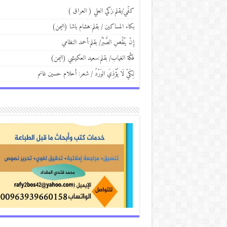
كفّي/بقلم:زكي العلي ( العراق )
بكاء المساكين / بقلم:هشام باشا (اليمن)
إِنْ يَنْقُصِ الصَّبْرُ/ بقلم:أحمد النظامي
فكَّة الغياب/ بقلم:سعيد العكيشي (اليمن)
لِكَيْ لَا يُؤْذِيَ الوَرْدُ / شعر: أحلام حسين غانم