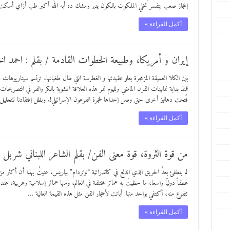
إعجاز صعب يتفسر تخلي الملكوت بالكون يدبر رمشك ده أيه الله أكبر طب أزاي أسك
أكمل القراءة »
إيران و أمريكا، وطبيعة الخطوات القادمة / بقلم : احمد ال
بين الكلا العميقة المزمجرة بعلو عقيدتها و الغطرسة التي طال طغيانها، ترتسم سيناريوهات
فمنذ بداية ثمانينات القرن الماضي ولليوم تمر هذه العلاقة المشوبة بالكر والفر في التصري
فُتحت دهاليز أخرى حتى وصل إحداها لحجرة الفرعون الإسرائيلي!. وبظل إفتقادنا للتحليل 
أكمل القراءة »
من قوة الثروة، قوة معنى الفن/ بقلم الشاعر اللبناني شربل 
لم ينطفئ بعدُ الحريق الذي اندلع في كاتدرائية “نوتردام” بباريس. عنيتُ بهذا أن أكثر من
عطفاً دوليّا واسعا، ما حظيتْ به عمائر مختلفة في العالم، ومنها عمائر إسلامية وعربية، 
تتفرع منه، أكتفي بواحد منها: أباتت لأحجار الفن مثل هذه القيمة العالية …
أكمل القراءة »