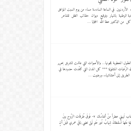
لأردنيين في الساعة السادسة مساء من يوم السبت الموافق
لمكتبة الوطنية باشهار وتوقيع ديوان حقائب الظل للشاعر
 من الدكتور عطا الله الحجايا …
قول المعطوبة بمجونها… والأصوات التي عاشت تتشرنق بحرير
يله الرّغبات المشلولة *** كل المدن التي تجمّدت حدودها في
لت الطريق إلى أعشاشها.. ورضيت …
١- يا سَاكنَ الرّيح يا عَازفَ الأقدَر أعزفني قَصيدةَ فَرح وَدع الرّيح تَحملني بَينَ طَيات السَحاب تَهبني عطراً منْ أنفاسُك ٢- فَوقَ طُرقَات الرّوح بينَ
ٍ عَلها تُسقطكَ شِهابً تُنير عَتم لَيلى تضي باقي عمري قَبلَ أنٍ