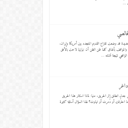
ت …
خالصي
 عديدة قد وضعت للنزاع القديم المتجدد بين أمريكا وإيران،
حات والمواقف بأنفاق كلما ظن الظن أن نهايتها لاحت بالأفق
الواقعي نتيجة تشتته …
داغر
 جدلٍ انطلق إثر الحريق، منها: لماذا استثار هذا الحريق
عندما احترقت أو دُمرت أو تهاوت؟ لهذا السؤال أسئلة كثيرة