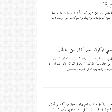
صِرة؟
هيدة ننتمي إلى وطن عربي كبير وأمة عربية وإسلامية ماجدة
 يبقوا أمة واحدة، ولا بقاء ولا شوكة لهم دون وحدة تامة
تونسي ليكون حلم كثير من الفنانين
رممته قبل سنوات سواعد شبابية اردنية، ليضاف الى
مختلف بقاع العالم،ومازالت في الذاكرة تلك الليلة للاميرة
مهرجان برنامجا يعيد الالق للمهرجان،سيجعل …
ك ياأجمل ماكنت بحلم وبتمنى معقول فيه كده بقى أستنى
وتفتح لسكة الهنا بيبان عينيكي وردة بتداوي الأنين وشفيفك