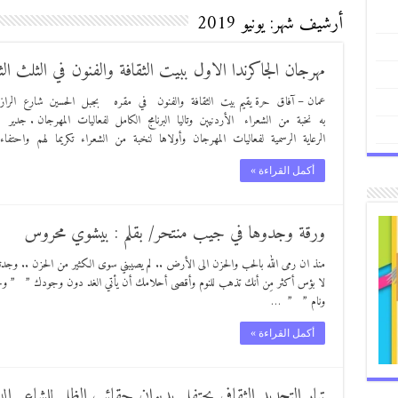
أرشيف شهر:
يونيو 2019
مهرجان الجاكرندا الاول ببيت الثقافة والفنون في الثلث الث
عمان – آفاق حرة يقيم بيت الثقافة والفنون في مقره بجبل الحسين شارع الر
به نخبة من الشعراء الأردنيين وتاليا البرنامج الكامل لفعاليات المهرجان . جد
الرعاية الرسمية لفعاليات المهرجان وأولاها لنخبة من الشعراء تكريما لهم واحتفاء ب
أكمل القراءة »
ورقة وجدوها في جيب منتحر/ بقلم : بيشوي محروس
منذ ان رمى الله بالحب والحزن الى الأرض .. لم يصيبني سوى الكثير من الحزن .. و
لا بؤس أكثر مِن أنك تذهب للنوم وأقصى أحلامك أن يأتي الغد دون وجودك ” ” وجد
ونام ” ” …
أكمل القراءة »
تيار التجديد الثقافي يحتفل بديوان حقائب الظل للشاعر الد