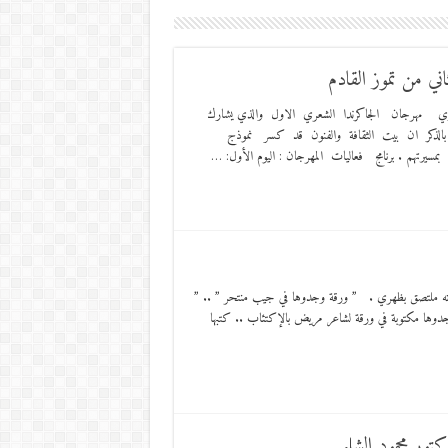
اني من تموز القادم
ازي مهرجان الجاكرندا الشعري الاول والذي يشارك
ير بالذكر ان بيت الثقافة والفنون قد كسر نموذج
مسيرتهم . برنامج فعاليات المهرجان : اليوم الأول: …
جدته ملتصق بظهري . ” ورقة وجدوها في جيب منتحر ” .. ”
وها مكتوبة في ورقة لشاعر مريض بالإكتئاب .. كتبها
كتور محمود الشلبي