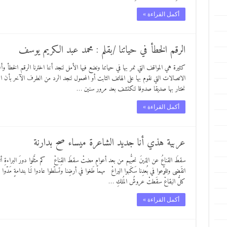
أكمل القراءة »
الرقم الخطأ في حياتنا /بقلم : محمد عبد الكريم يوسف
كثيرة هي المواقف التي نمر بها في حياتنا ونضع فيها الأمل لنجد أننا اخترنا الرقم الخطأ وأ
الاتصالات التي نقوم بها على الهاتف الثابت أو المحمول لنجد الرد من الطرف الآخر بأن 
نختار بها صديقا صدوقا لنكتشف بعد مرور سنين …
أكمل القراءة »
عربية هذي أنا جديد الشاعرة ميساء صح بدارنة
سقطَ القناعُ عن الذينَ نحبُّهم من بعد أعوامٍ مضتْ سقطَ القِناعْ كم مثَّلوا دورَ البراءةِ أتق
انقَضى وتلوّعوا في بُعدِنا سَكَبوا اليراعْ مهما طَغوا في أرضِنا وتسلّطوا عادوا لَنا بندامةٍ مَدّوا ا
كلُّ البقاعْ سقَطتْ عروشُ المُلكِ …
أكمل القراءة »