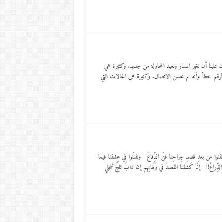
ن علينا أن نغير المسار ونعيد المحاولة من جديد. وكثيرة هي
الرقم خطأ وأننا لم نحسن الاتصال. وكثيرة هي الحالات التي
نوا من بعدِ قصدِ جِراحِنا فنَ الدِّفاعْ وتفنّنوا في عِشقنا فيما
لذِّراعْ!! إنّا كَشفنا القصدَ في وَلَهانِهِم إن ذابَ ثلجٌ تَنجلي