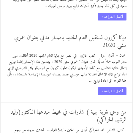
سعيد في كل لقاء جديد تأتيني أمنيات الجميع ببريد مرسل لعينيك …
أكمل القراءة »
ديانا كرزون تستقبل العام الجديد باصدار مدلي بعنوان عمري
مشي 2020
عمان – آفاق حرة كتب غازي بني نصر مع بداية العام الجديد 2020 أطلقت سوبر
ستار العرب عملاً غنائيًا تحت عنوان ” عمري مشي 2020 ، وتضمن هذا الإصدار إعادة توزيع
إعمال غنائية لتتناسب مع كافة الأذواق ليكون تعاون كرزون مع الموسيقار وائل الشرقاوي الذي
اعاد توزيع تلك الاعمال الغنائية بقالب موسيقي جديد ببصماته الموسيقية الإبداعية والمتميزة . ويأتي
هذا التوجه الى اعادة توزيع …
أكمل القراءة »
من وحي نثرية بهية ) شذرات في محيط مبدعها الدكتور(وليد
الرشيد الحراكي)
كتب الشاعر محمد الحراكي أبدى من الحنين ما يملأ الغياب، تحدثت حروفه عن وجع