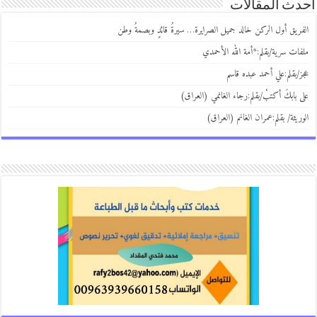
أحدث المقالات
الفريق أول الركن خالد جميل الصرايرة… سيرةُ قائدٍ وبصمةُ وطن
ملفات سرية/بقلم:*أمة الله الأحمدي
عجز/بقلم:علي أحمد عبده قاسم
على بابكَ أكتبْ/بقلم:رجاء الغانمي (العراق)
الوريثة/ بقلم:عمران الغانم (العراق)