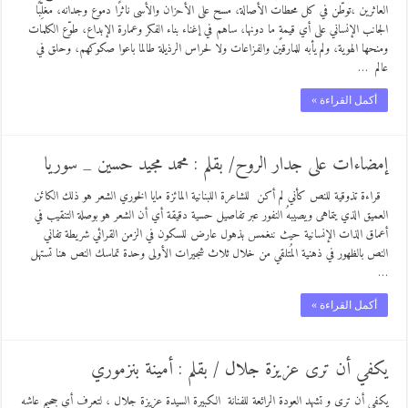
العاثرين ،توطّن في كل محطات الأصالة، مسح على الأحزان والأسى ناثرًا دموع وجدانه، مغلِّبًا
الجانب الإنساني على أي قيمةٍ ما دونها، ساهم في إغناء بناء الفكر وعمارة الإبداع، طوّع الكلمات
ومنحها الهوية، ولم يأبه للمارقين والفزاعات ولا لحراس الرذيلة طالما باعوا صكوكهم، وحلق في
عالم …
أكمل القراءة »
إمضاءات على جدار الروح/ بقلم : محمد مجيد حسين _ سوريا
قراءة تذوقية للنص كأني لم أكن للشاعرة اللبنانية المائزة مايا الخوري الشعر هو ذلك الكائن
العميق الذي يتماهى ويصيبهُ النفور عبر تفاصيل حسية دقيقة أي أن الشعر هو بوصلة التنقيب في
أعماق الذات الإنسانية حيث ننغمس بذهول عارض للسكون في الزمن القرائي شريطة تفاني
النص بالظهور في ذهنية المُتلقي من خلال ثلاث شجيرات الأولى وحدة تماسك النص هنا تستهل
…
أكمل القراءة »
يكفي أن ترى عزيزة جلال / بقلم : أمينة بنزموري
يكفي أن ترى و تشهد العودة الرائعة للفنانة الكبيرة السيدة عزيزة جلال ، لتعرف أي جحيم عاشه