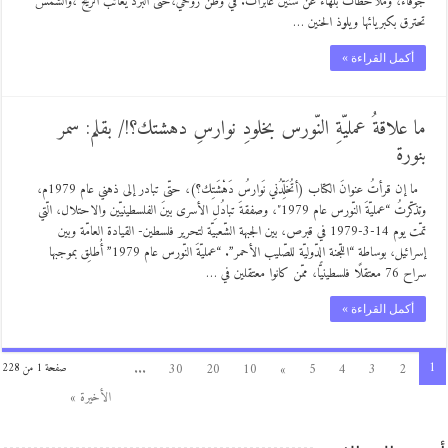
جوفاء، وملاحظات بلهاء عن سنين غابرات. في وطن روحي،حتّى البرد يعاتب الرّيح ،والشّمس
تحترق بكبريائها ويلوذ الحنين …
أكمل القراءة »
ما علاقةُ عمليّةِ النّورس بخلودِ نوارسِ دهشتك؟!/ بقلم: سمر
بنورة
ما إن قرأتُ عنوانَ الكتاب (أتُخَلِّدُني نَوارسُ دَهْشَتِك؟)، حتّى تبادر إلى ذهني عام 1979م،
وتذكّرتُ “عمليّةَ النّورس عام 1979″، وصفقةَ تبادُلِ الأسرى بينَ الفلسطينيّين والاحتلال، الّتي
تمّت يوم 14-3-1979 في قبرص، بين الجبهة الشّعبيّة لتحرير فلسطين- القيادة العامّة وبين
إسرائيل، بوساطة “اللّجنة الدّوليّة للصّليب الأحمر”. “عمليّةَ النّورس عام 1979” أُطلِق بموجبها
سراح 76 معتقلًا فلسطينيًّا، ممّن كانوا معتقلين في …
أكمل القراءة »
1
...
30
20
10
»
5
4
3
2
صفحة 1 من 228
الأخيرة »