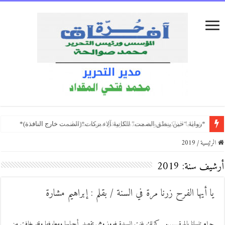
تأويل الصدمات بين شهلا العجيلي وإليف شافاق
ندوة في “شومان” تستذكر العلامة الأردني روكس العزيزي
*رواية “حين ينطق الصمت” للكاتبة آلاء بركات*(الصمت خارج النافذة)*
الرئيسية
/
2019
أرشيف سنة:
2019
يا أيها الفرح زرنا مرة في السنة / بقلم : إبراهيم مشارة
حرام تنسانا بالمرة……. كذلك غنت السيدة فيروز وهي تقصد أحبابها ومعارفها وقد خافت من