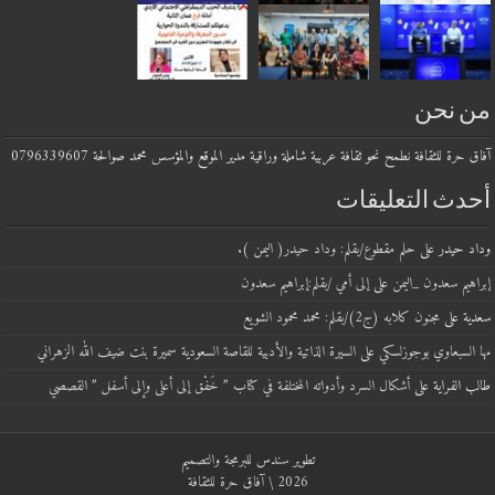
من نحن
آفاق حرة للثقافة نطمح نحو ثقافة عربية شاملة وراقية مدير الموقع والمؤسس محمد صوالحة 0796339607
أحدث التعليقات
وداد حيدر
على
حلم مقطوع/بقلم: وداد حيدر( اليمن ).
إبراهيم سعدون _اليمن
على
إلى أمي /بقلم:إبراهيم سعدون
سعدية
على
مجنون كلابه (ج2)/بقلم: محمد محمود الشويع
مها السبعاوي بوجوزلسكي
على
السيرة الذاتية والأدبية للقاصة السعودية سميرة بنت ضيف الله الزهراني
طالب الفراية
على
أشكال السرد وأدواته المختلفة في كتاب ” خَفْق إلى أعلى وإلى أسفل ” القصصي
تطوير
سندس للبرمجة والتصميم
2026 \ آفاق حرة للثقافة