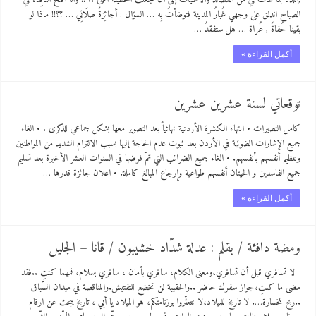
الصباح اندلق على وجهي غُبارُ المدينة فتوضأتُ بِه … السؤال : أجائِزةٌ صلَاتِي … ؟؟!! ماذا لو
بقينا حُفاةً , عُراة … هل ستفقدُ …
أكمل القراءة »
توقعاتي لسنة عشرين عشرين
كامل النصيرات • انتهاء الكشرة الأردنية نهائياً بعد التصوير معها بشكل جماعي للذكرى . • الغاء
جميع الإشارات الضوئية في الأردن بعد ثبوت عدم الحاجة إليها بسبب الالتزام الشديد من المواطنين
وتنظيم أنفسهم بأنفسهم. • الغاء جميع الضرائب التي تمّ فرضها في السنوات العشر الأخيرة بعد تسليم
جميع الفاسدين و الحيتان أنفسهم طواعية وإرجاع المبالغ كاملة. • اعلان جائزة قدرها …
أكمل القراءة »
ومضة دافئة / بقلم : عدلة شدّاد خشيبون / قانا – الجليل
لا تسافري قبل أن تسافري،ومعنى الكلام، سافري بأمان ، سافري بسلام، فمهما كنتِ ..فقد
مضى ما كنتِ،جواز سفرك حاضر ..والحقيبة لن تخضع للتفتيش.والمناقصة في ميدان السّباق
..ربح للخسارة…. لا تاريخ للميلاد،لا تتعثّروا برزنامتكم، هو الميلاد يا أبي ، تاريخ يبحث عن ارقام