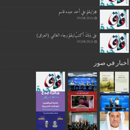
عجز/بقلم:علي أحمد عبده قاسم
09/08/2026
على بابكَ أكتبْ/بقلم:رجاء الغانمي (العراق)
09/08/2026
أخبار في صور