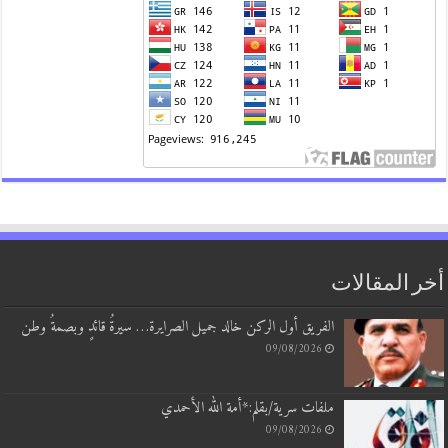
أخر المقالات
الفريق أول الركن خالد جميل الصرايرة… سيرةُ قائدٍ وبصمةُ وطن
09/08/2026
ملفات سرية/بقلم:*أمة الله الأحمدي
09/08/2026