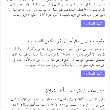
نسيانها والمثل يقول :بعيد عن العين بعيد عن القلب ومن ينسى جارة القمر وقد احتفل ملايين
العرب بعيد ميلادها فلتطب السيدة نفسا فهم سيذكرونها حتى بعد موتها وسيزورون ضريحها. إنما
أعني الفرح الذي غاب عن قلوبنا والطبيعة لا تحب الفراغ كما قال حكيم الإغريق وقد …
أكمل القراءة »
وشوشات للذيل والرأس / بقلم : كامل النصيرات
ها هو ذيل العام تحت قدمي..أدوس عليه رافعاً عقيرتي للسماء..مرتجياً أن أمسك غداً رأس السنة
القادمة..! لا أعرف ؛ هل أبوس ذاك الرأس؟ هل أعتبره وليداً جديداً سيرافقني سنة كاملة
ليضمحل ويضمحل حتى يصير أخر الذيل في مثل هذا اليوم ..؟! هل تشعر الأيام والشعور بي..؟
هل لديها حلول لجيبتي أم أن لديها سكاكين من نوع جديد تريد أن تجربها …
أكمل القراءة »
عامي الجديد / بقلم : سناء أحمد شعلان
سلامي الى شهورك و أيامك في بداية الحديث اليوم يوم اللقاء أود إعلامك من الآن إن كنت
قاسي مر حزين أليم فاحزم أمتعتك من جديد ولا أهلا ولا سهلا بك أنتظر عاشقا فرحا يدق
الباب وسعادة تفيض من كلا الضفتين لا انتظر عاشقا غاضب ساخطا سقيم كن حانيا رفيقا