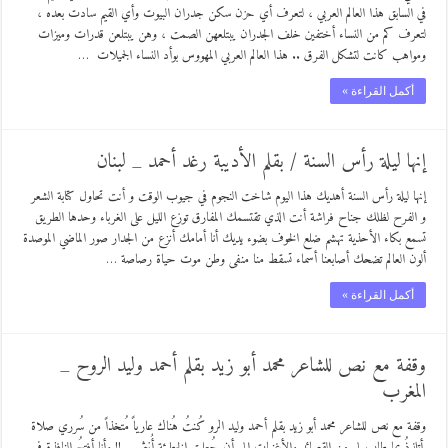
في السابق هذا العالم العربي ، لتعرف أي حزن سكن جدران البيوت وأي القيم سادت بعده ،
لتعرف كم من النساء أختفين خلف الجدران يبتلعهن الصمت ، وهن يبتلعن قدرات وميزات
ومواهب كانت لتشكل الفرق .. هذا العالم العربي المهووس بوأد النساء الجميلات …
أكمل القراءة »
إنها ليلة رأس السنة / بقلم الأديبة رغد أحمد _ لبنان
إنها ليلة رأس السنة أهديك هذا اليوم شاخت النجوم في جيوب الوقت و أنت تحاول كتابة الشعر
و الفرح لظلك جناح فراشة أنت الذي تقتسمك المفارق توزع الليل على الغرباء وحدها الطريق
تسمع بكاء الأحذية تهشم ضلع الخوف بضوء يديك أنا أمامك أنزع من الجدار صور الماضي الموصدة
ألون العالم تضحك أصابعنا أسماء تسقط منا منفى وطن موت حياة رصاصة …
أكمل القراءة »
وقفة مع نص للشاعر محمد أبو زيد بقلم أحمد وليد الروح _
المغرب
وقفة مع نص للشاعر محمد أبو زيد بقلم أحمد وليد الرو كُنتُ هُناك عارياً مُتخذاً من سُرري صلاة
,أتلذذُ بما طاب لي من القصائد والأغنيات إلى أن جُعلت الخطيئة أُنثى .. !! وأنا أفتحُ النافِذة في