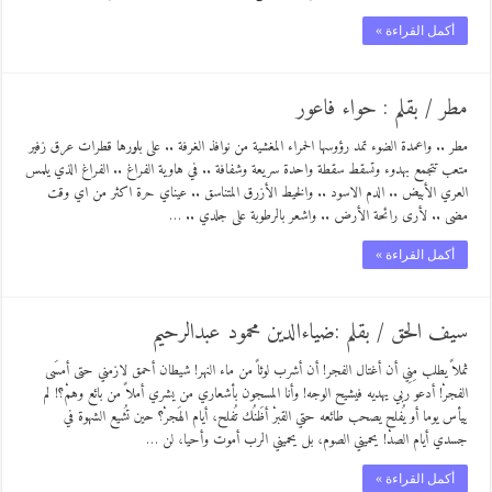
أكمل القراءة »
مطر / بقلم : حواء فاعور
مطر .. واعمدة الضوء تمد رؤوسها الحمراء المغشية من نوافذ الغرفة .. على بلورها قطرات عرق زفير
متعب تتجمع بهدوء وتسقط سقطة واحدة سريعة وشفافة .. في هاوية الفراغ .. الفراغ الذي يلمس
العري الأبيض .. الدم الاسود .. والخيط الأزرق المتناسق .. عيناي حرة اكثر من اي وقت
مضى .. لأرى رائحة الأرض .. واشعر بالرطوبة على جلدي .. …
أكمل القراءة »
سيف الحق / بقلم :ضياءالدين محمود عبدالرحيم
ثملاً يطلب مِنِي أن أغتال الفجر! أن أشرب لوثاً من ماء النهر! شيطان أحمق لازمني حتى أمسَى
الفجرْ! أدعو ربي يهديه فيشيح الوجه! وأنا المسجون بأشعاري من يشري أملاً من بائع وهمْ؟! لم
ييأس يوما أو يُفلح يصحب طائعه حتي القبرْ أظَنُك تُفلح، أيام الهَجرْ؟ حين تُشيع الشهوة في
جسدي أيام الصدْ! يحميني الصوم، بل يحميني الرب أموت وأحيا، لن …
أكمل القراءة »