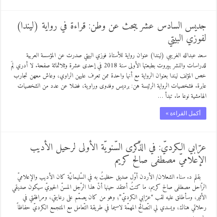
جديس السادس عشر يبحث عن وطن: قراءة في رواية (ليندا)
لفوزي البيتي
سعد عبدالله الغريبي (ليندا) عنوان رواية للأستاذ فوزي البيتي صدرت عن المؤسسة العربية
للدراسات والنشر ببيروت بطبعتها الأولى سنة 2018 في إحدى عشرة وثلاثمائة صفحة. لا أدري لِمَ
خص المؤلف ليندا بعنوان الرواية مع أنها واحدة ممن تعرف عليهن الراوي، وعاش معهن تجارب
عابرة. فشخصيات الرواية الرئيسة هن: برديس وفدوى وراوية، فضلا عن عدد من الشخصيات
الهامشية نوعا ما. تبدأ …
أكمل القراءة »
عرّابي الكرديّ: في الذّكرى السّنويّة الأولى لرحيل الأديب
الإعلاميّ مصطفى صالح كريم
بقلم د. سناء الشعلان/ الأردن أوّل صديق حظيتُ به في السّليمانيّة كان الأديب والإعلاميّ
الرّاحل مصطفى صالح كريم، ما كنتُ أعتقد حينها أنّ هذا الرّجل المسنّ الحيويّ سيكون صديقي
الأثير، وسأطلق عليه لقب “عرّابي الكرديّ”؛ وهو من كان يصمّم على رعايتي، ومرافقتي في
رحلاتي هناك، ويسدي لي النّصائح المهمّة لاسيما في طريقة التّعامل مع المتجمع الكرديّ حفاظاً