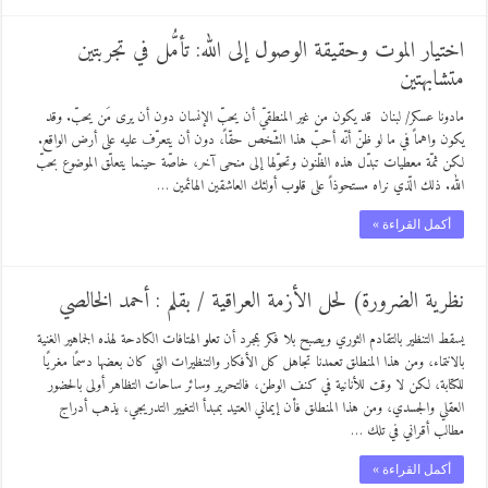
اختيار الموت وحقيقة الوصول إلى الله: تأمُّل في تجربتين
متشابهتين
مادونا عسكر/ لبنان قد يكون من غير المنطقيّ أن يحبّ الإنسان دون أن يرى مَن يحبّ. وقد
يكون واهماً في ما لو ظنّ أنّه أحبّ هذا الشّخص حقّاً، دون أن يتعرّف عليه على أرض الواقع.
لكن ثمّة معطيات تبدّل هذه الظّنون وتحوّلها إلى منحى آخر، خاصّة حينما يتعلّق الموضوع بحبّ
الله. ذلك الّذي نراه مستحوذاً على قلوب أولئك العاشقين الهائمين …
أكمل القراءة »
نظرية الضرورة) لحل الأزمة العراقية / بقلم : أحمد الخالصي
يسقط التنظير بالتقادم الثوري ويصبح بلا فكر بمجرد أن تعلو الهتافات الكادحة لهذه الجماهير الغنية
بالانتماء، ومن هذا المنطلق تعمدنا تجاهل كل الأفكار والتنظيرات التي كان بعضها دسمًا مغريًا
للكتابة، لكن لا وقت للأنانية في كنف الوطن، فالتحرير وسائر ساحات التظاهر أولى بالحضور
العقلي والجسدي، ومن هذا المنطلق فأن إيماني العتيد بمبدأ التغيير التدريجي، يذهب أدراج
مطالب أقراني في تلك …
أكمل القراءة »