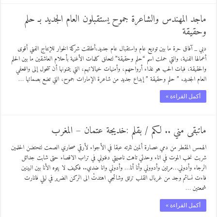
ماجد المهندس والشاعرة جموح يستقبلون العام الجديد بـ حلم
وحقيقة
دبي _ آفاق حرة ما بين توديع عام واستقبال عام جديد،أطلقت شركة الخوار للإنتاج الفني أقوى
أعمالها الفنية، والتي حملت اسم “حلم وحقيقة” لتحلق كلمات الأغنية بأحلام العاشقين ما بين الحلم
والحقيقة، فبات الحب هو غذاء أرواحهم، وأمنيات خيالاتهم، التي يتمنونها أن تتحول إلى واقعفي
العام الجديد. ” حلم وحقيقة ” إبداع جديد من شاعرة الإمارات جموح، التي تضع بصماتها …
أكمل القراءة »
ماتبقى مني .. لكم / بقلم :‏خديجة عتمان‏ – المغرب
الهمس المقطر من دمي عصارة ألمين نثرته عبقا في الأجواء لأرقي صحاري الصمت لتحتضن الحلمين
شربت نخب الموت في اناء وحدتي تاهت ناصيتي دفنوني في تراب الاقصاء حتى شابت جدائل
الرجاء وأدوني…مرتين وأدووني وأنا أنا… وأدوني وانا ضدي.. فكيف لا يتوه الأنا بين البينين
فاءت نسائم وجد من غربال القلب ترتق وشائجي اهتدتْ الى الركن الضرير في ليلي فانارت
شمعتين …
أكمل القراءة »