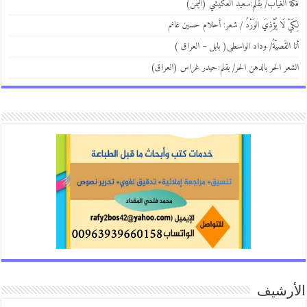
فكَّة الغياب/ بقلم:سعيد العكيشي (اليمن)
لِكَيْ لَا يُؤْذِيَ الوَرْدُ / شعر: أحلام حسين غانم
أنا القَصيّةُ/ وداد الواسطى( بابل – العراق )
الشعر الحر بالدهن الحر/ بقلم:حيدر غراس (العراق)
الأرشيف