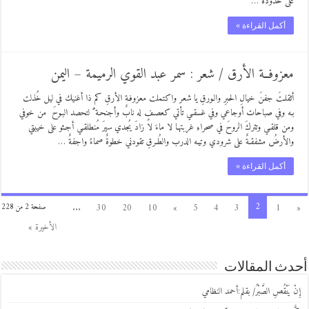
على حدوده …
أكمل القراءة »
معزوفــة الأرق / شعر : سمر عبد القوي الرميمة – اليمن
أثقلـتَ جفنَ خيالِ الحبرِ والـورقِ يا شعر واكتملت معزوفـة الأرقِ كم ذا أغنيك في ليل خُذلت
بـه وفي صباحات أوجاعي وفي غسقـي تأتي كعصـفٍ له نابٌ وأجنحـة ٌ لتحصد البـوحَ من خوفي
ومن قلقـي وتتركَ الروحَ في صحراءِ غربتهـا لا ماءَ لا زادَ يُجدي سيرَ مُنطلقـي أجـثو على خيبتي
والأرضُ مشفقـةٌ على شرودي وتيـه الدرب والطُـرقِ تقودني خطوةٌ صماءُ واجفةٌ …
أكمل القراءة »
2
...
30
20
10
»
5
4
3
1
«
صفحة 2 من 228
الأخيرة »
أحدث المقالات
إِنْ يَنْقُصِ الصَّبْرُ/ بقلم:أحمد النظامي