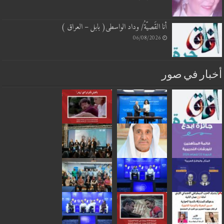
أنا القَصيّةُ/ وداد الواسطى( بابل – العراق )
06/08/2026
أخبار في صور