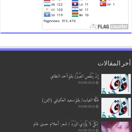
أخر المقالات
إِنْ يَنْقُصِ الصَّبْرُ/ بقلم:أحمد النظامي
06/08/2026
فكَّة الغياب/ بقلم:سعيد العكيشي (اليمن)
06/08/2026
لِكَيْ لَا يُؤْذِيَ الوَرْدُ / شعر: أحلام حسين غانم
06/08/2026