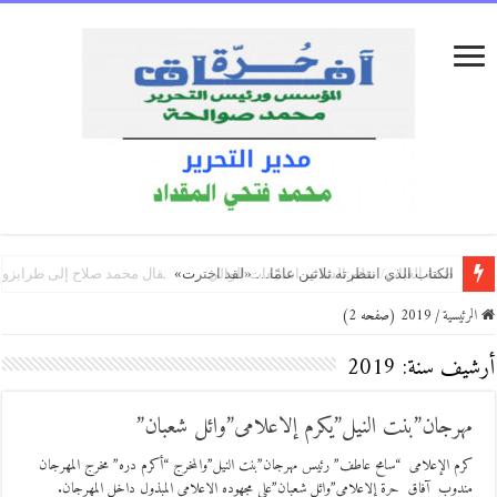
الكتاب الذي انتظرته ثلاثين عامًا… «لقد اخترت»
السفير التركي بالقاهرة يهنئ الجماهير بمناسبة انتقال محمد صلاح إلى طرابزو
منطق الاحتلال بين إعادة الإنتاج والمقاومة: قراءة ما بعد كولونيالية في رواية “تن
الرئيسية
/
2019 (صفحه 2)
أرشيف سنة:
2019
مهرجان”بنت النيل”يكرم إلاعلامى”وائل شعبان”
كرم الإعلامى “سامح عاطف” رئيس مهرجان”بنت النيل”والمخرج “أكرم دره” مخرج المهرجان
مندوب آفاق حرة إلاعلامى”وائل شعبان”على مجهوده الاعلامى المبذول داخل المهرجان.