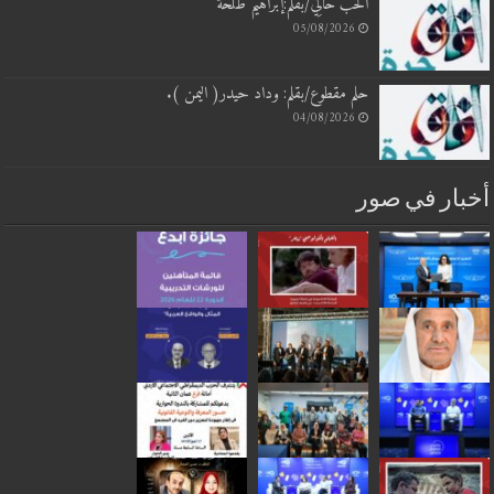
الحُبَّ حَالِي/بقلم:إبراهيم طلحة
05/08/2026
حلم مقطوع/بقلم: وداد حيدر( اليمن ).
04/08/2026
أخبار في صور