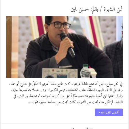
ثمن الشهرة / بقلم: حسن لمين
في كل صباح، قبل أن تفتح نافذة غرفتها، كانت تفتح نافذة أخرى لا تُطلّ على شارع أو سماء،
وإنما على آلاف الوجوه المعلقة خلف الشاشات. تبتسم للكاميرا، ترتب خصلات شعرها بعناية،
وتقول جملتها التي أحبها متابعوها: «صباحكم أجمل من كل ما تتمنون.» ثم تضغط زر البث. في
البداية، لم تكن هناء تبحث عن الشهرة. كانت تبحث عن مساحة صغيرة تقول …
أكمل القراءة »