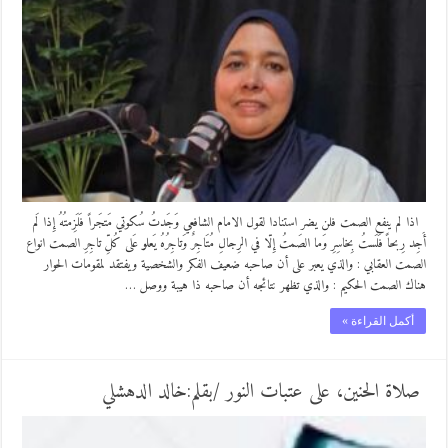
اذا لم ينفع الصمت فلن يضر استنادا لقول الامام الشافعي وَجَدتُ سُكوتي مَتجَراً فَلَزِمتُهُ إِذا لَم
أَجِد رِبحاً فَلَستُ بِخاسِرِ وَما الصَمتُ إِلّا في الرِجالِ مُتَاجِرٌ وَتاجِرُهُ يَعلو عَلى كُلِّ تاجِرِ الصمت انواع
الصمت العقابي : والذي يعبر على أن صاحبه ضعيف الفكر والشخصية ويفتقد لمقومات الحوار
هناك الصمت الحكيم : والذي تظهر نتائجه أن صاحبه ذا هيبة ووصل …
أكمل القراءة »
صلاة الحنين، على عتبات النور /بقلم:خالد الدهشلي