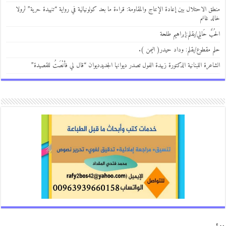
منطق الاحتلال بين إعادة الإنتاج والمقاومة: قراءة ما بعد كولونيالية في رواية “تنهيدة حرية” لرولا
خالد غانم
الحُبَّ حَالِي/بقلم:إبراهيم طلحة
حلم مقطوع/بقلم: وداد حيدر( اليمن ).
الشاعرة اللبنانية الدكتورة زبيدة الفول تصدر ديوانها الجديدديوان “قال لي فأنْصَتُ للقصيدة”