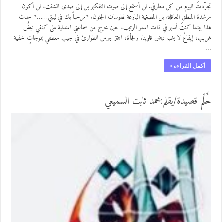
تجرّدتُ اليوم من كل معارفي. لن أستمع إلى صوت التفكير بل إلى صدى التشتت؛ لن أكون
مرشدة المنطق العاقلة، بل المصغية البارعة لهلوسات الجنون. *مرحباً بك في ليلتي……* ​حدث
هذا بينما كنتُ أسير في ذات الممر الرتيب، حين خرج من سماعتي المتدلية على كتفي نبضٌ
غريب، إيقاعٌ لا يشبه نبض قلوبنا. وفجأة، اهتز جرس الطوارئ في جيب معطفي بموجاتٍ خفية
…
أكمل القراءة »
حٌلْم قصيدة/بقلم:محمد ثابت السميعي