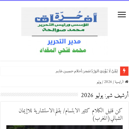
أسكب نبيذ الحرف/ بقلم:محمد عبده أفلح
السفير التركي بالقاهرة يهنئ الجماهير بمناسبة انتقال محمد صلاح إلى طرابزو
منطق الاحتلال بين إعادة الإنتاج والمقاومة: قراءة ما بعد كولونيالية في رواية “تن
الرئيسية
/
2026
/
يوليو
أرشيف شهر:
يوليو 2026
كن قليل الكلام كثير الابتسام/ بقلم:الاستشارية للاإيمان
الشباني(المغرب)