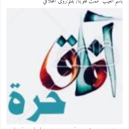
باسم العيب كممت قلوبنا/ بقلم:رؤى المخلافي