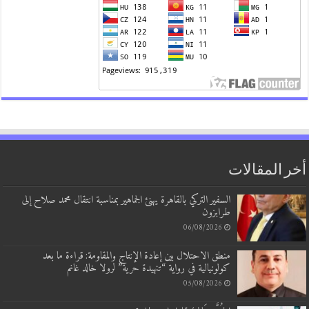
أخر المقالات
السفير التركي بالقاهرة يهنئ الجماهير بمناسبة انتقال محمد صلاح إلى
طرابزون
06/08/2026
منطق الاحتلال بين إعادة الإنتاج والمقاومة: قراءة ما بعد
كولونيالية في رواية “تنهيدة حرية” لرولا خالد غانم
05/08/2026