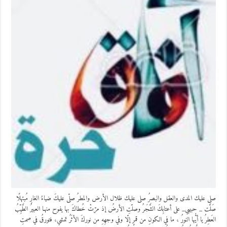
صلى عليك المدى والعقل والبصرُ صلى عليك ظلال الأرض والمطرُ صلّى عليكَ ضياءُ الغارِ مُبتهلًا
صَلَّت _ حبيبي_ على أعتابِكَ الشَّجَرُ وصلّتِ الأرضُ إذ مرّتْ خُطاكَ بها يفوح منهـا العبيرُ الطَّيِّبُ
العَطِرُ يا أيُّها النورُ ، ما في الكونِ من قمرٍ إلّا وفي وجهِهِ من نوركَ الأثَرُ تمشي، فتورقُ في صمتِ