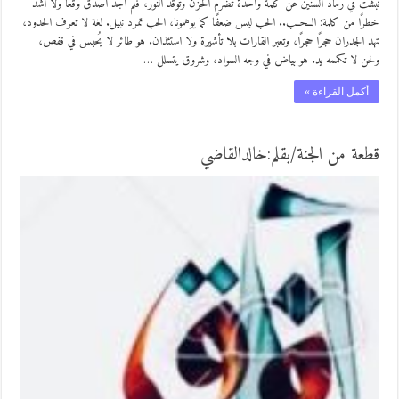
نبشت في رماد السنين عن كلمة واحدة تُضرم الحزن وتوقد النور، فلم أجد أصدق وقعًا ولا أشد
خطرًا من كلمة: الــحــب.. الحب ليس ضعفًا كما يوهمونا، الحب تمرد نبيل. لغة لا تعرف الحدود،
تهد الجدران حجرًا حجرًا، وتعبر القارات بلا تأشيرة ولا استئذان. هو طائر لا يُحبس في قفص،
ولحن لا تكممه يد. هو بياض في وجه السواد، وشروق يتسلل …
أكمل القراءة »
قطعة من الجنة/بقلم:خالدالقاضي