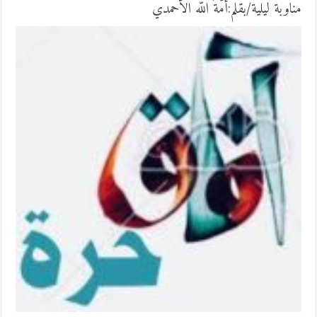
مناوبة ليلية/بقلم:أمّةُ اللّه الأحمدي