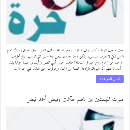
حين خرجت للبرية ، كان الوقت يستنزف روحي التواقة، سألت الطيور، وهي تحاول إمساك زمام
الزمن لكي لا تغرب الشمس، ولكن دون جدوى: _هل غابة السرو التي تداعب الريح أطرافها
خرجت من زحام روح محبوبتي السامقة؟ طافت حول رأسي الطيور ورأيت في عينيها جوابًا يقول:
_ أنت لا تفهم أن محبوبتك الوادعة، قطعة من الجنة. ورفرفرت حتى ظننت قلبي جناحًا …
أكمل القراءة »
صوت المهمشين بين ناظم حكمت وفيض أحمد فيض