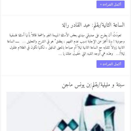
أكمل القراءة »
الساعة الثانية/بقلم: عبد القادر رالة
تعودَتُ أن يطرح على صديقي مهدي بعض الأسئلة المبهمة الغير واضحة قائلاً بأنها أسئلة فلسفية
وجودية ! ولما أعجز عن الإجابة بسبب عدم الفهم ، يطفق ُ هو في الشرح والتحليل … ـــــ الساعة
الثانية زوالاً تتشابه مع الساعة الثانية ليلاً أو صباحا بالمعنى الدقيقْ ، لكنها تكون في الظلام فنقول
ليلاً!… وهذه هي أوجه الشبه التي خَفيتْ عنك يا …
أكمل القراءة »
سبتة و مليلية/بقلم:بن يونس ماجن