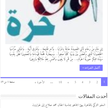
إلى عَالَمٍ مِنْ رُخَامٍ تَأتي القَصِيدَةُ حَالِمَةً بِالمَرَايَا… وَآخِرِ تَقْلِيعَةٍ… وَنَمَارِقِ أُبَّهَةٍ… وَالمَبَانِي حُرَّاسُهَا
المُخْلِصُونَ! ​تَمْشِي وَتَحْضُنُ بَيْنَ يَدَيْهَا كَلْباً صَغِيراً… وَسِيجَارَةً فَخْمَةً لِلْوَسَامَةِ وَالمُعْجَبِينَ! ​تَظُنُّ بِنَفْسِهَا
سَيِّدَة الفِكْرِ حُورِيَّةَ الحَرْفِ… مِنْ قَمَرٍ لَا يَغِيبُ وَشَمْسٍ بِخَدِّ مَلَائِكَةٍ وَارِفِينَ!
أكمل القراءة »
1
2
3
4
5
»
10
...
الأخيرة »
صفحة 1 من 19
أحدث المقالات
السفير التركي بالقاهرة يهنئ الجماهير بمناسبة انتقال محمد صلاح إلى طرابزون