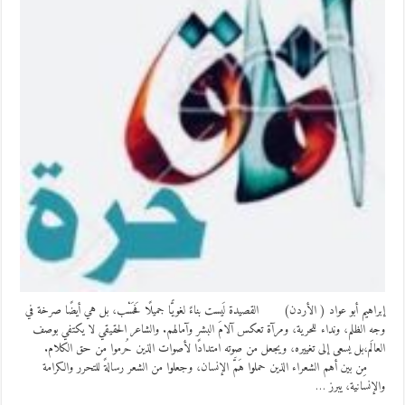
إبراهيم أبو عواد ( الأردن) القصيدة لَيست بناءً لغويًّا جميلًا فَحَسْب، بل هي أيضًا صرخة في
وجه الظلم، ونداء للحرية، ومرآة تعكس آلامَ البشر وآمالهم. والشاعر الحقيقي لا يكتفي بوصف
العالَم،بل يسعى إلى تغييره، ويجعل من صوته امتدادًا لأصوات الذين حُرموا من حق الكلام.
مِن بين أهم الشعراء الذين حملوا هَمَّ الإنسان، وجعلوا من الشعر رسالةً للتحرر والكرامة
والإنسانية، يبرز …