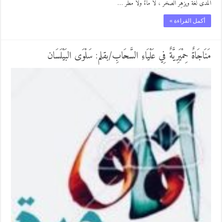
المدى لغةٌ ويُزهِرُ الصخرُ ، لا ماءٌ ولا مطرُ …
أكمل القراءة »
​مَنَاجَاةٌ حِمْيَرِيَّةٌ فِي عَلْيَاءِ السَّحَابِ/بقلم: سَلْوَى البَيْلَسَان