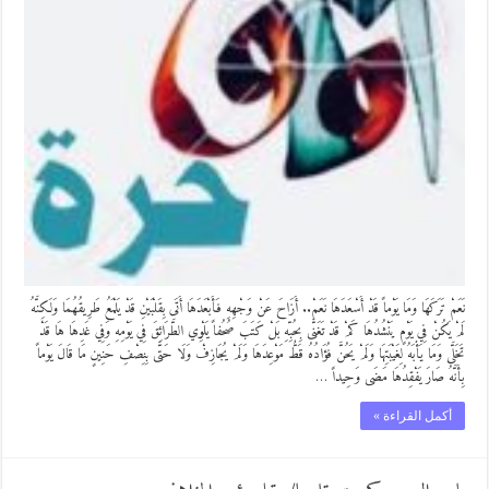
نَعَمْ تَرَكَهَا وَمَا يَوْماً قَدْ أَسْعَدَهَا نَعَمْ.. أَزَاحَ عَنْ وَجْهِهِ فَأَبْعَدَهَا أَتَى بِقَلْبَيْنِ قَدْ يَلْمَعُ طَرِيقُهُمَا وَلَكِنَّهُ
لَمْ يَكُنْ فِي يَوْمٍ يَنْشُدُهَا كَمْ قَدْ تَغَنَّى بِحُبِّهِ بَلْ كَتَبَ صُحُفاً يَلْوِي الطَّرَائِقَ فِي يَوْمِهِ وَفِي غَدِهَا هَا قَدْ
تَخَلَّى وَمَا يَأْبَهُ لِغَيْبَتِهَا وَلَمْ يَحُنَّ فُؤَادُهُ قَطُّ مَوْعِدَهَا وَلَمْ يُجَازِفْ وَلَا حَتَّى بِنِصْفِ حَنِينٍ مَا قَالَ يَوْماً
بِأَنَّهُ صَارَ يَفْقِدُهَا مَضَى وَحِيداً …
أكمل القراءة »