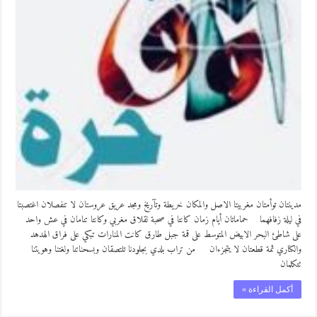
مدينتان توأمتان مغربيتا الاصل والمكان خريطة وتآريخ ومجد عريق عروستان لا تنفصلان اغتصبتا
في ليلة زفافهما حماماتان أيام زمان كانتا في صحبة لقلاق مغربي وكانتا تنامان في عش واحد
على شاطئ البحر الابيض المتوسط على قمة جبل طارق كانت المنارات تبكي على فراق الهدهد
والكناري ثمة قطعتان لا يتجزءان من تراب بلدي بجلودنا تلتصقان وبسحناتنا ولغتنا وهويتنا
تتكلمان
أكمل القراءة »