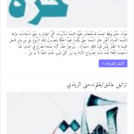
عَيْبانُ حَلَّقَ يُوقِظُ الهِمَمَا فاسْتَفْحَلَتْ لِعُلُوِّهِ القِمَمَا ​وَتَآزَرَتْ كُلُّ الجِبالِ بِهِ حَتّى اسْتَعادَتْ عِزَّها
الشَّمَمَا ​شَمْسانُ أَقْبَلَ عانَقَ السُّحُبَا حَتَّى يَكُونَ نَجِيَّهُ الحَكَمَا ​وَتَضَرَّمَتْ تِلْكَ الرُّبُوعُ عَلى نُورٍ وَنارٍ تشعل
القِيَمَا ​لا الظُّلْمُ يَقْبَلُ قَوْلَ قائِلِهِ: «صَبْراً»… وَيُرْجِئُ حَقَّهُ كَرَمَا ​صَنْعاءُ تَصْرُخُ في المَدى: هَيّا
اسْتَعِيدُوا لِلْعُلا نُقُمَا ​نَادُوا لِصِرْواحِ الأُباةِ بِها مِنْ كُلِّ شِهْبٍ تَبْعَثُ العَلَمَا ​لا بُدَّ مِنْ …
أكمل القراءة »
تراتيل عاشق/بقلم:د.منی الزيادي