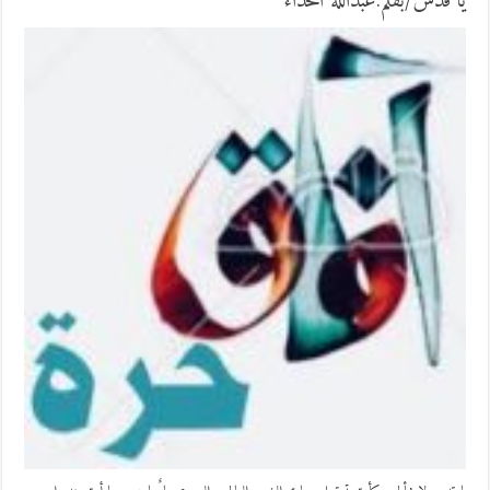
يا قدس/بقلم:عبدالله الحداء