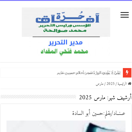
أسكب نبيذ الحرف/ بقلم:محمد عبده أفلح
السفير التركي بالقاهرة يهنئ الجماهير بمناسبة انتقال محمد صلاح إلى طرابزو
منطق الاحتلال بين إعادة الإنتاج والمقاومة: قراءة ما بعد كولونيالية في رواية “تن
الرئيسية
/
2025
/
مارس
أرشيف شهر:
مارس 2025
عــنــاد/بقلم:حسين أبو السادة