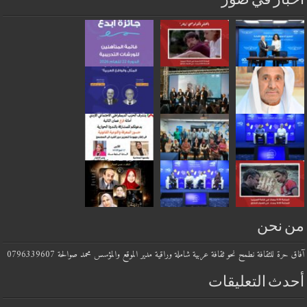
أخبار في صور
من نحن
آفاق حرة للثقافة نطمح نحو ثقافة عربية شاملة وراقية مدير الموقع والمؤسس محمد صوالحة 0796339607
أحدث التعليقات