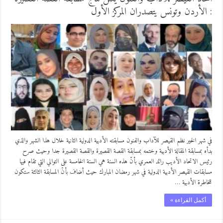
: الأردن وتونس يتصدران المركز الأول
في شهر الخير نظم القيصر للآداب والفنون مسابقته الأدبية الدولية الثانية خلال هذا الشهر والذي
بدأه بمسابقة المقالة الأدبية وختمه بمسابقة القصة القصيرة والقصة القصيرة جدا وحيث صرح
رئيس الاتحاد الأديب رائد العمري بأنّ هذه السنة هي السنة الخامسة على التوالي التي تقام فيها
مسابقات القيصر الأدبية الدولية في شهر رمضان المبارك حيث أضاف بأنّ المسابقة الثالثة ستكون
للخاطرة الأدبية …
أكمل القراءة »