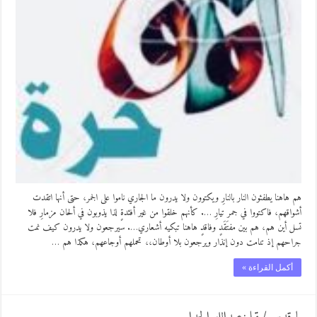
هم هاهنا يطفئون النار بالنارِ ويكتوون ولا يدرون ما الجاري ناموا على الجمر، حتى أنها اتقدت
أشواقهم، فاكتووا في جمر تيارِ …. كأنهم خلقوا من غير أفئدةٍ لذا يذوبون في ألحان مزمارِ فلا
تسل أين هم، هم بين مفتَقَدٍ وفاقدٍ هاهنا تبكيه أشعاري…. سيرجعون ولا يدرون كيف نمت
جراحهم إذ تنامت دون إنذار ويرجعون بلا أوطان،، تحملهم أوجاعهم، هكذا هم …
أكمل القراءة »