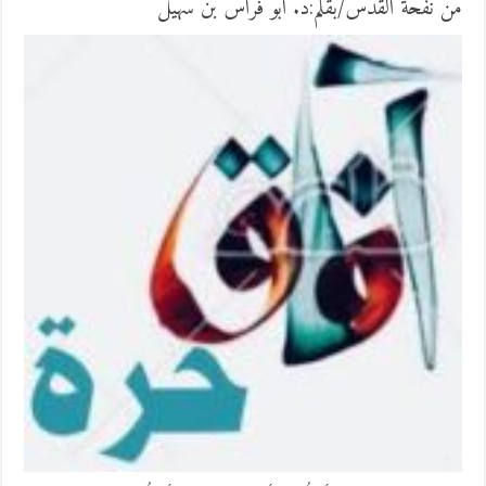
من نفحة القدس/بقلم:د. ابو فراس بن سهيل