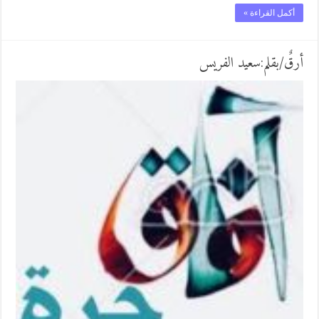
أكمل القراءة »
أرقٌ/بقلم:سعيد الفريس