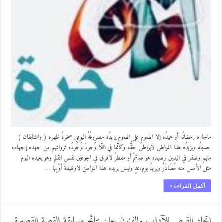
ماجاءه رمضانُه أو عيدُه إلا الهموم على الهموم يزيدُه مصروفُهُ اليومي صخرةُ ظهره ( والشابقان )
حسينُه ويزيدُه هذا المواطن لايواطنُ حقُّه وكأنَّما في اللَّا وُجودَ وُجُودُه ثرواتهم من جهده إجهاده
منهم وصفر في اليدين رصيده هو صائمٌ أو مفطرُ لافرق في الجوعين نفس الڤلم وهو يعيده اليوم
مثل الأمس منه مُصَادَرٌ ويريدُ يومِ.غدٍ وليس يريده هذا المواطن لاوظيفةَ أوْبِها …
أكمل القراءة »
اتحاد القيصر للآداب والفنون يعلن نتائج مسابقة القصة القصيرة