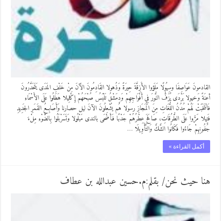
القادمونَ عَوَاصِفَا وسِيُولًا مَلَؤوا الأَزِقَّةَ حِيرَةً وَذُهولا القَادِمُونَ الآَنَ مِنْ خَلْفِ المَدَى يَتَحَدَّرُونَ
أعنَةً وَخيولا بَرْدَى يُزَفُّ النُّورَ فِي أَفْوَاجِهِمْ وَدِمَشْقُ تَلْبَسُ صُبْحَهُمْ إِكْلِيلا هَطَلُوا عَلَى الأَسْمَاءِ
فَانْتَخَبَتْ لَهُمْ مُدُنُ اللُّغَاتِ مِنَ الْمَجَازِ رسولا هُم يُشْعِلُونَ الآنَ ليل حصارنا وَأَصَابِعُ القَمَرِ الجَدِيدِ
فَتِيلا مَرُّوا عَلَى الطُّرُقَاتِ، صَافَحَ عِطْرُهُمْ جَدْبًا فَأَضْحَى بالندى مَبْلُولا وَتَسَرْبَلُوا بِالضَّوْءِ مِلْءَ
جُفُونِهِمْ جَاءُوا فَكَانُوا الشَّكَّ وَالتَّأْوِيلَا …
أكمل القراءة »
هنا حيث نحن/ بقلم:م.حسين عبدالله بن عطاف