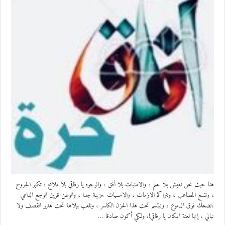
هنا حيث نحن نعيش بلا حلم ، والامنيات بلا أفق ، والوجوه يا رفاقي بلا ملامح ، تكبر الجروح
، وتتسع المصاعب ، وتتراكم الازمات ، والامسيات حزينة جدا ، والوطن قرين الوجع الدامي
،نضحك فوق الدموع ، ونبتسم تحت هذا الحزن الكاسر ، ونلعب ببلاهة تحت هدير القصف ولا
نبالي ، إنها لعنة المكان يا رفاقي!. ولكي أكون صادقا …