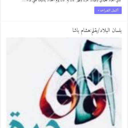
كباقي العبادْ فعيدي وعيدك حزنٌ وقهرٌ كأنَّ بهِ كان يوم الحدادْ يناديك قلبي نداء …
أكمل القراءة »
بلسان البلاد/بقلم:هشام باشا