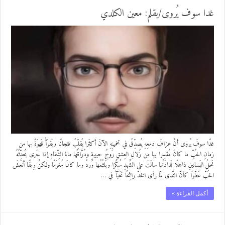
غدا سوف يُروى/بقلم: معين الكلدي
غدًا سوفَ يُروى أنَّ عرّافَ دمعِهِ يُصدِّقُ في تخمينِهِ الآنَ أكثَرا يُقلِّبُ فنجانًا ويَقرَأُ قَهوَةً بها من
زمانِ الحُبِّ ما كانَ مُقمِرا بها من زُلالِ العِشقِ رَوجُ حبيبةٍ ودُرَّاقُها ماءُ الشِّفاهِ إذا جَرى يُحدِّثُهُ
نَحلُ البَساتينِ ذاهلًا لَذاذَتُها سالَتْ على الشَّهدِ سُكَّرا ويَلثُمُها وَردٌ وما كانَ مُغرَمًا ولكنَّ رِيقًا أنعَشَ
الحُبَّ عَطَّرَا كأنَّ النَّدى لمّا رأى الخدَّ راشِحًا تَخَبَّأَ في …
أكمل القراءة »