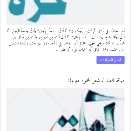
أَعِدِ الجوابَ على سُؤالي كَم أنتَ يا رَجُلًا وآلي؟ كَم أنتَ، يا أَحَدَ الرِّجالِ؟ وأنتَ جامِعةُ الرِّجالِ كَم
أنتَ وَزْنُكَ يا جِبالُ؟! وأنتَ يا عَدَدَ الرِّمالِ؟! كم أنتَ أكْبَرُ مِن تَصَوّرِهِمْ وأكْبَرُ مِن مَقالي! إنّي
بلادُكَ، غيرَ أنّكَ مَوْقِعي جِهَتي، خِلالي أَعِدِ الجوابَ عليَّ يا أحَدَ الذينَ بَنَوا جَلالي وتَشَبَّثوا بالشَّمْسِ
حينَ خَشيتُ دَهْماءَ اللّيالي أَعِدِ الجوابَ عليَّ، كَم مَطَرًا …
أكمل القراءة »
صائم العيد / شعر :محمود مبروك