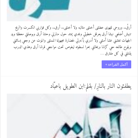
أرقٌ.. وروحي للهوى عطشى أخشى مثالبه ولا أخشى.. أرق.. وكل قواربي انكسرت والريح
تنهش أضلعي نهشا أرق يعرقل خطوتي وغدي يمتد حول منازلي وحشا أرق وبوصلتي معطلة ويد
الجهات تغشني غشا أمشي ولا أدري بآخرتي لحضارة مجهولة الممشى والموت عن وجعي يسائلني
ويلوح طالعه معي كرشا ويخالني بحرا لسطوته ليغوص تحت مواجعي قرشا أرق وهذي الدرب
يقتلني في كل مفترق …
أكمل القراءة »
يطفئون النار بالنارِ/ بقلم:ابن الطويل باعبّاد