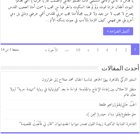
يا قدس لا تتألمي وكأمتي تستسلمي مات الضمير العالمي والصمت عارٌ يا عرب يا أمتي هدموا
البيوت أطفال غزتنا تموت ولِمَ لِمَ هذا السكوت والحرُ فينا من شجب يا صمت أمتنا العجيب القدس
يصرخُ لا مجيب لا من بعيدَ ولا قريب عجباًلأمتنا عجب عربيُّ للقدس أنتمي عرضي ومالي بل دمي
أعروبتي هل تفهمي كيف التزمنا بالأدب في صوت يسكنهُ الألم …
أكمل القراءة »
1
2
3
4
5
»
10
...
الأخيرة »
صفحة 1 من 14
أحدث المقالات
السفير التركي بالقاهرة يهنئ الجماهير بمناسبة انتقال محمد صلاح إلى طرابزون
منطق الاحتلال بين إعادة الإنتاج والمقاومة: قراءة ما بعد كولونيالية في رواية “تنهيدة حرية” لرولا
خالد غانم
الحُبَّ حَالِي/بقلم:إبراهيم طلحة
حلم مقطوع/بقلم: وداد حيدر( اليمن ).
الشاعرة اللبنانية الدكتورة زبيدة الفول تصدر ديوانها الجديدديوان “قال لي فأنْصَتُ للقصيدة”