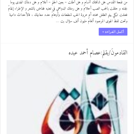
من نفحة القدس هل شاقتك أنسامُ و هل أطلت – بعين الحلم – أعلامُ و هل دعاك الهدى يوما
لجنته و حلقت بالمحب الصب أحلامُ و هل رمتك الدواهي في تعتبه ففاض بالشعر و الإطراء إلهامُ
فعشت تبكي بيتم الطفل محنته أم عروة الحب شطحات وأوهامُ حدد معانيك ، فالأحداث دامية
وتحت لفظ الهوى المرصود ألغامُ مليون ألف سؤال بت …
أكمل القراءة »
القادمونَ/بقلم:عصام أحمد عبده