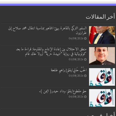
أخر المقالات
السفير التركي بالقاهرة يهنئ الجماهير بمناسبة انتقال محمد صلاح إلى
طرابزون
06/08/2026
منطق الاحتلال بين إعادة الإنتاج والمقاومة: قراءة ما بعد
كولونيالية في رواية “تنهيدة حرية” لرولا خالد غانم
05/08/2026
الحُبَّ حَالِي/بقلم:إبراهيم طلحة
05/08/2026
حلم مقطوع/بقلم: وداد حيدر( اليمن ).
04/08/2026