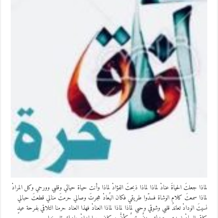
لماذا جعلتَ الحياةَ عنادْ لماذا لماذا ذبحتَ الفؤادْ لماذا وأنت حياة حياتي وقلبي وورحي وكل المرادْ
لماذا سمعتَ كلام الوشاة فسدّوا طريقي فكان البُعادْ هجرتَ وصالي حرمتَ منالي قطعتَ حبالي
نسيتَ الودادْ تعاندُ قلبي وشوقي وحبي لماذا لماذا لماذا العنادْ فهذا العناد حرمنا التلاقي بفرحة عيدٍ