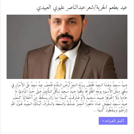
عيد بطعم الحرية/شعر:عبدالناصر عليوي العبيدي
عِــيدٌ سَــعِيدٌ وَهَــذَا الــعِيدُ مُخْتَلِفٌ بِــرَايَةِ الــعِزِّ أَرْضُ الــشَّامِ تَلْتَحِفُ عِيدٌ سَعِيدٌ عَلَى الأَحْرَارِ فِي
وَطَنِي مِــثْلَ الأُسُــودِ بِوَجْهِ الظُّلْمِ قَدْ وَقَفُوا عِــيدٌ سَــعِيدٌ لِــكُلِّ الــثَّابِتِينَ عَــلَى حَــدِّ المَبَادِئِ مَا
حَادُوا وَلَا انْحَرَفُوا عِــيــدٌ سَــعِــيدٌ لِأُمٍّ فَــارَقَــتْ كَــبِدًا مَــا زَالَ يَــسْقُطُ مِنْ أَحْشَائِهَا كِسَفُ
عِــيدٌ سَــعِيدٌ لِــجَيْشٍ عَــادَ مُنْتَصِرًا الــعِــزُّ جَــلَّــلَهُ وَالــمَجْدُ والــشَّرَفُ أَبْــنَاؤُهُ الــصِّيدُ قَــوْلُ اللهِ
شِرْعَتُهُمْ وَيَــفْعَلُونَ كَــمَا …
أكمل القراءة »