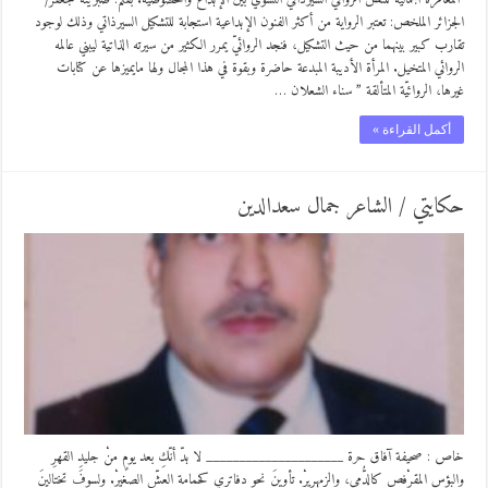
الجزائر الملخص: تعتبر الرواية من أكثر الفنون الإبداعية استجابة للتشكيل السيرذاتي وذلك لوجود
تقارب كبير بينهما من حيث التشكيل، فنجد الروائيّ يمرر الكثير من سيرته الذاتية ليبني عالمه
الروائي المتخيل. المرأة الأديبة المبدعة حاضرة وبقوة في هذا المجال ولها مايميزها عن كتابات
غيرها، الروائيّة المتألقة ” سناء الشعلان …
أكمل القراءة »
حكايتي / الشاعر جمال سعدالدين
خاص : صحيفة آفاق حرة _____________________ لا بدّ أنّكِ بعد يومٍ منْ جليدِ القهرِ
والبؤسِ المقرْفصِ كالدُّمى، والزمهريرْ. تأوينَ نحو دفاتري كحمامةِ العشِّ الصغيرْ. ولسوفَ تختالينَ