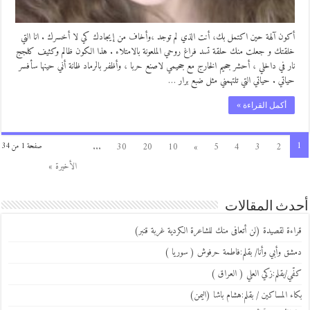
أكون آلهة حين اكتمل بك، أنت الذي لم توجد ،وأخاف من إيجادك كي لا أخسرك . انا التي
خلقتك و جعلت منك حلقة تسد فراغ روحي الملعونة بالامتلاء . هذا الكون ظالم وكثيف كلجج
نار في داخلي ، أحشر جحيم الخارج مع جحيمي لاصنع حربا ، وأظفر بالرماد ظانة أني حينها سأفسر
حياتي . حياتي التي تلتهمني مثل ضبع برار …
أكمل القراءة »
1
...
30
20
10
»
5
4
3
2
صفحة 1 من 34
الأخيرة »
أحدث المقالات
قراءة لقصيدة (لن أتعافى منك للشاعرة الكردية غربة قنبر)
دمشق وأبي وأنا/ بقلم:فاطمة حرفوش ( سوريا )
كفّي/بقلم:زكي العلي ( العراق )
بكاء المساكين / بقلم:هشام باشا (اليمن)