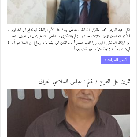
بقلم : عبد الباري محمد المالكي ان الحب مخاضٌ يبعث على الألم ،والعفة فيه تدفع الى الشكوى ،
فمااكثر العاشقين الذين امتلات حياتهم بالالم والشكوى . وشاعرنا الشيخ جمال ال مخيف واحد
من اولئك العاشقين الذين راوا الدنيا بمنظار أحال القلق الى ابتسامة ، وصاغ من العفة هياماً . اذ
لم يشك يوماً انه بمنجاة منها .. فهو يقف بعيداً …
أكمل القراءة »
تمرين على الفرح / بقلم : عباس السلامي العراق