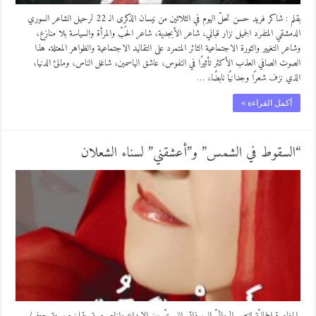
بقلم : شاكر فريد حسن تحلّ اليوم في الثلاثين من نيسان الذكرى الـ 22 لرحيل الشاعر السوري
الدمشقي المتفرد الجميل نزار قباني، شاعر الأبجدية، شاعر الحُبّ والمرأة والسياسة بلا منازع،
وشاعر التغيير والثورة الاجتماعية الثائر المتمرد على التقاليد الاجتماعية والظواهر المعتلة. هذا
الصوت الصافي العذب الأكثر تأثيرًا في النفوس، عاشق الياسمين، شاغل الناس، ومالئ الدنيا،
الذي نزف شعرًا وجدانيًا نابضًا، …
أكمل القراءة »
“السقوط في الشمس” و”أعشقني” لسناء الشعلان
المغامرة الجماليّة للنص الروائيّ السيرذاتي النسويّ بين الإبداع والخصوصية. بقلم: صبرينة جعفر/