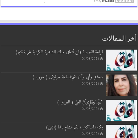
أخر المقالات
قراءة لقصيدة (لن أتعافى منك للشاعرة الكردية غربة قنبر)
07/08/2026
دمشق وأبي وأنا/ بقلم:فاطمة حرفوش ( سوريا )
07/08/2026
كفّي/بقلم:زكي العلي ( العراق )
07/08/2026
بكاء المساكين / بقلم:هشام باشا (اليمن)
07/08/2026