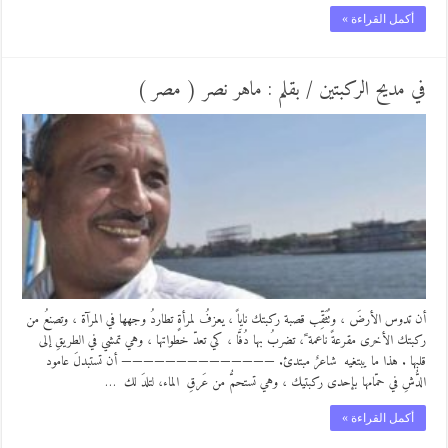
أكمل القراءة »
في مديح الركبتين / بقلم : ماهر نصر ( مصر )
أن تدوس الأرضَ ، وتُثَقِّب قصبة ركبتك ناياً ، يعزفُ لمرأةٍ تطاردُ وجهها في المرآة ، وتصنعُ من
ركبتك الأخرى مقرعةً ناعمة ً، تضربُ بها دُفَّا ، كي تعدّ خطواتها ، وهي تمشي في الطريقِ إلى
قلبها . هذا ما يبتغيه شاعرٌ مبتدئ. —————————————— أن تستبدلَ عامود
الدُّشِ في حمّامها بإحدى ركبتيك ، وهي تستحمُّ من عَرقِ الماء، لتلدَ لك …
أكمل القراءة »