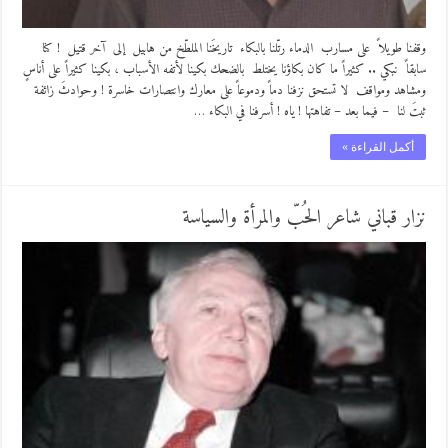
وقفنا طويلاً على مسارب الدماء رتّلنا بالبكاء تاريخَنا الملطّخ من هابيل إلى آخر قتيل ! كنا
سابقاً نبكي .. كثيراً ما كان بكاؤنا يختلط بالضحك بكينا لأتفه الأسباب ، بكينا كثيراً على أناسٍ
ومشاهد ومواقف لا تستحق نزفنا دماً ودموعاً على معارك وانتصارات خاسرة ! وحوادثَ زائفة
ثبتَ لنا – فيما بعد – تفاهتها ! ياه ! أسرفنا في البكاء …
أكمل القراءة »
نزار قباني شاعر الحُبّ والمرأة والسياسة