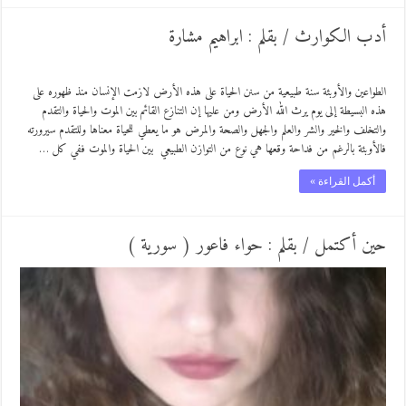
أدب الكوارث / بقلم : ابراهيم مشارة
الطواعين والأوبئة سنة طبيعية من سنن الحياة على هذه الأرض لازمت الإنسان منذ ظهوره على
هذه البسيطة إلى يوم يرث الله الأرض ومن عليها إن التنازع القائم بين الموت والحياة والتقدم
والتخلف والخير والشر والعلم والجهل والصحة والمرض هو ما يعطي للحياة معناها وللتقدم سيرورته
فالأوبئة بالرغم من فداحة وقعها هي نوع من التوازن الطبيعي بين الحياة والموت ففي كل …
أكمل القراءة »
حين أكتمل / بقلم : حواء فاعور ( سورية )