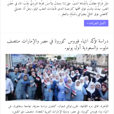
مثلَ غزالةٍ عطشتْ وأضْناها المسيرْ. حتى إذا وصلتْ ولامسَ ثغرُها الورديُّ عذْبَ الماءِ في حُضْنِ
الغديرْ. نهدَتْ ونامتْ فوق مخْملها كنرجسةِ الندى فأضاءت العشبَ الوثيرْ. وطنٌ أنا ،فتمايلي
كالغصْنِ فوق خمائليْ وتضوّعي بالمسْكٍ والعطرِ …
أكمل القراءة »
دراسة تؤكد انتهاء فيروس كورونا في مصر والإمارات منتصف
مايو.. والسعودية أول يونيو.
القاهرة. افاق حره الثقافية. ‏ تقرير./وائل شعبان. كشفت دراسة حديثة، بجامعة سنغافورة، عن
انتهاء وباء فيروس كورونا، في مصر، ودولة الإمارات العربية المتحدة، منتصف مايو المقبل..