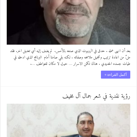
بعد أن انهى عمله . حدق في الروبوت الذي صنعه بالأمس. لم يضف إليه أي تعديل اخر. فقد
مل.ٌ من اعادة ترتيب وتجميل ملامحه وصفاته . لكنه بقي صامتا أمام البرنامج الذي ادخله في
طيات جسده الحديدي . هناك تكمن الاسرار … حيث لا مكان للعواطف ….
أكمل القراءة »
رؤية نقدية في شعر جمال آل مخيف