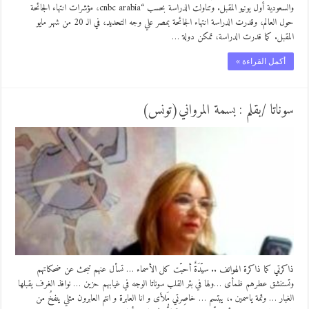
والسعودية أول يونيو المقبل. وتناولت الدراسة بحسب “cnbc arabia، مؤشرات انتهاء الجائحة
حول العالم، وقدرت الدراسة انتهاء الجائحة بمصر علي وجه التحديد، في الـ 20 من شهر مايو
المقبل. كما قدرت الدراسة، تمكن دولة …
أكمل القراءة »
سوناتا /بقلم : بسمة المرواني(تونس)
ذاكرتي كما ذاكرة الهواتف .. سيّدَةٌ أحبّت كل الأسماء … تسأل عنهم تبحث عن ضحكاتهم
وتستنشق عطرهم ظمأى …ولها في بئر القلب سوناتا الوجه في غيابهم حزين … نوافذ الغرف يقبلها
الغبار … وثمة ياسمين .، يبتسم … خاصِرتي مَلأى و انا العابرة و انتم العابرون مثلي ينفخُ من