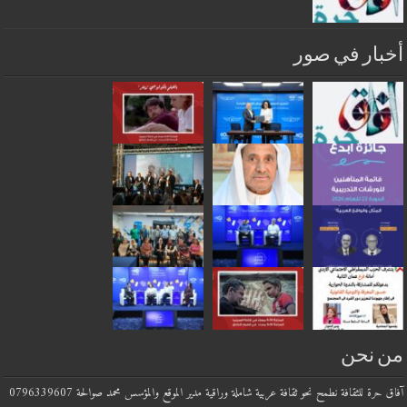
أخبار في صور
من نحن
آفاق حرة للثقافة نطمح نحو ثقافة عربية شاملة وراقية مدير الموقع والمؤسس محمد صوالحة 0796339607