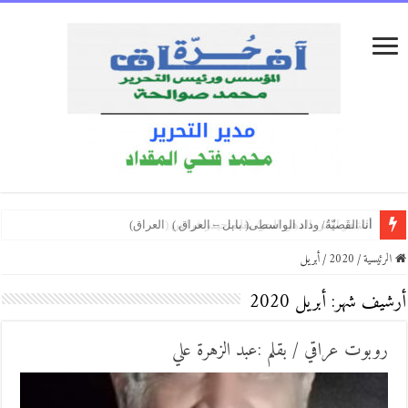
قراءة في قصيدة حميد سعيد مهرجان الغياب
الشعر الحر بالدهن الحر/ بقلم:حيدر غراس (العراق)
قراءة لقصيدة (لن أتعافى منك للشاعرة الكردية غربة قنبر)
الرئيسية
/
2020
/
أبريل
أرشيف شهر:
أبريل 2020
روبوت عراقي / بقلم :عبد الزهرة علي