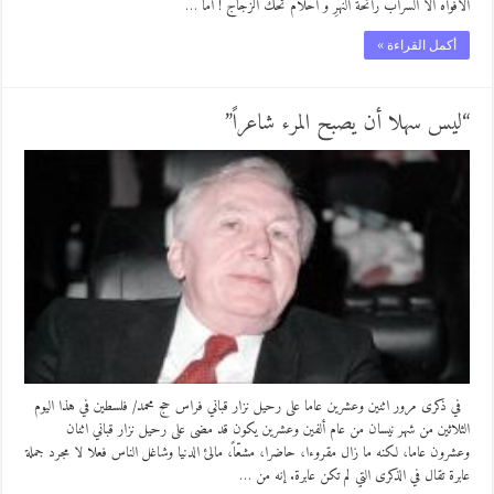
الافواه الا السراب رائحة النّهرِ و احلام تحكُّ الزجاج ! أما …
أكمل القراءة »
“ليس سهلا أن يصبح المرء شاعراً”
في ذكرى مرور اثنين وعشرين عاما على رحيل نزار قباني فراس حج محمد/ فلسطين في هذا اليوم
الثلاثين من شهر نيسان من عام ألفين وعشرين يكون قد مضى على رحيل نزار قباني اثنان
وعشرون عاما، لكنه ما زال مقروءا، حاضرا، مشعّاً، مالئ الدنيا وشاغل الناس فعلا لا مجرد جملة
عابرة تقال في الذكرى التي لم تكن عابرة. إنه من …