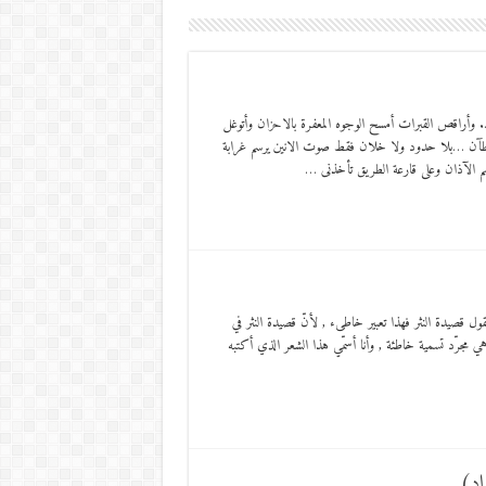
أراقص القبرات أمسح الوجوه المعفرة بالاحزان وأتوغل
طآن …بلا حدود ولا خلان فقط صوت الانين يرسم غرابة
م الآذان وعلى قارعة الطريق تأخذنى …
ق
قصيدة النثر فهذا تعبير خاطىء , لأنّ قصيدة النثر في
 مجرّد تسمية خاطئة , وأنا أسمّي هذا الشعر الذي أكتبه
اد)