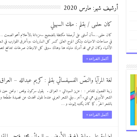
أرشيف شهر:
مارس 2020
كان حلمى / بقلم : ملك السهيلي
كان حلمى…..أن أمشى على أرصفة مكتظة بالضجيج ..مزدانة بالأحلام أمحو الصمت …. و
في مساحات الامنيات ولكن الموج العالى كسر كل الساريات .و.أغرق القوارب في ش
الأشياء وكان الوعي قد أدرك منتهاه هنا وهناك ..وفى كل الاوطان صرخات تتدافع لتص
أكمل القراءة »
لغة المرآيا والنصّ الفسيفسائي بقلم : كريم عبدالله – العرا
زينة الفصول للشاعر : : عزيز السوداني – العراق . يقول سركون بولص : ونحن حين نقول 
الشعر الأوربي هي شيء آخر , وفي الشعر العربي عندما نقول نتحدث عن قصيدة مقطّعة وهي
بالشعر الحرّ , كما كان يكتبه إليوت و …
أكمل القراءة »
إضاءة على رواية (فوق الأرض – للروائي محمد فتحي المقد