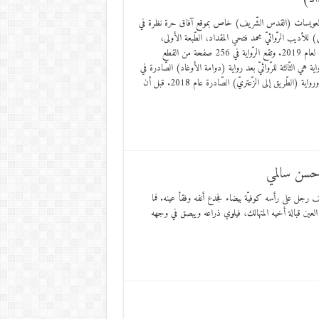
العويسات (القدس الشّريف) خاص بموقع آفاق حرة نظرة في
للأديب الرّوائيّ محمد فتحي المقداد، الطّبعة الأولى،
الصّادرة في الأردن لعام 2019. وتقع الرّواية في 256 صفحة من القطع
ية هي الثّالثة للرّوائيّ بعد رواية (دوامة الأوغاد) الصّادرة في
عمّان عام 2016، ورواية (الطّريق إلى الزّعتريّ) الصّادرة عام 2018. قبل أن
م: حسن سالمي
جل على رأسه كوفيّة بيضاء فجدع أنفه وفقأ عينه. فما
ين قبالة أخيه المتهالك، فيلوي ذراعه ويبصق في وجهه