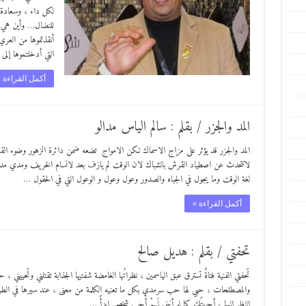
لكل داء ، وسعادة 
للنضال… وأين هي ا
أنقذتموها من العري
التي أدخلتموها إ
أكمل القراءة 
المد والجزر / بقلم : سالم الياس مدالو
المد والجزر قد يؤثر على مزاج الاسماك لكن الامواج تضعه ضمن دائرة الزهور وضوء القمر ض
لاتتحدث عن اصطياد القرش بالشباك لان الوقت لم يازف بعد لانسام الخريف ومدي مد
لغة الوقت وما يجول في الجباه والصدور وعول وعول و الوعول التي في الحقول …
أكمل القراءة »
تحفتي / بقلم : هديل صالح
تُحفتي الفنية فتاةٌ تسترق عبق الياسمين ، نظراتُها الغامضة شفتيها الجذابة تقتلني وتُحييني ، حب
والمصطلحات ، حبي لها حب سرمدي بكل ما تعنيه الكلمة من معنى ، عند سيرها في الطرقات ت
النظر اليها ، أحببتُكِ كما لو أنني لَــمْ أُحب شخص ابدأً …