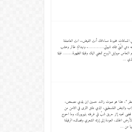
 المسافات مخبوءة مساءاتك أنت الفيض.. انت العاصفة
لوعه دمي البُنيّ تلك شهوتي……………. ونهداكِ طائر وعشب
د و النعاس مووايل الروح تمضي اليك وقبلة الظهيرة……… قبلة
الذي …
 المطر “، هذا هو صوت راشد حسين ابن بلدي مصمص،
اب والنبض الفلسطيني، الذي عانق الثرى في الثامن من
م 1977، حيث قضى نحبه إثر حريق شبّ في غرفته بنيويورك. وما احوج
لأرض الخالد، العودة إلى إرثه الشعري وقصائده الرقيقة
فيها من …