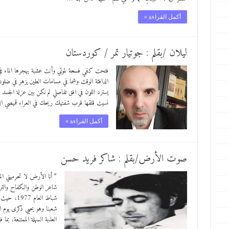
أكمل القراءة »
ليلان /بقلم : جوتيار تمر / كوردستان
فتحت كفي فسحة لموتي وأنت عشبة يهجرها الماء في
الدافئة الوقت وشما في مسامات الطين يزهر في ض
يسترد اللون في افق تفاصلي لم نكن بين عزلة الجس
نسيت قلقها قرب شفتيك ريحك في العراء قميصي 
أكمل القراءة »
صوت الأرض/بقلم : شاكر فريد حسن
” أنا الأرض لا تحرميني
شاعر الوطن والكفاح والتر
شباط العا
شعبنا وهو يحيي ذكرى يوم ا
العذبة السهلة الممتنعة، بما 