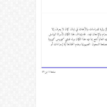
ركز رؤية للدراسات والأبحاث في لبنان كيان لا يعرف إلا
رام والإمعان فيه، فاستهداف هذا الكيان لأسرانا البواسل
 العالم أجمع بما فيه هذا الكيان وباء تفشي “فيروس كورونا
مصلحة السجون الصهيونية وعدم اتخاذها أية إجراءات أو
صفحة 1 من 19