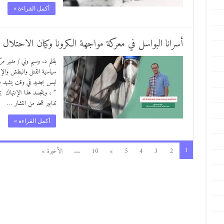
أكمل القراءة »
أسرانا البواسل في معركة مواجهة الكرونا وكيان الاحتلال
بقلم د. وسيم وني / مدير م
سياسية القتل والبطش والإج
ليس بجديد في وقت يشهد فيه
” ، ويتجسد هذا الإنتهاك ب
تدابير للحد من انتشار …
أكمل القراءة »
1
2
3
4
5
»
10
...
الأخيرة »