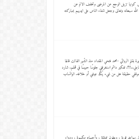
رض كونها تزيل الوجع عن المرضى وتخفف الالم عن
له سبحانه وتعالى وجعل شفاء الناس على ايديهم بمباركته
قلم الروائي -محمد فتحي المقداد منذ الشّهر الفائت قالها
ني..!!؟. تفكير دائم استغرقني جلوسًا حبيسًا في قمقم. شارد
 موقفي حقيقة هل من شيء يُنكّد عيشي أو خلافه. الواتساب
 سواعد قوية ، وبطون ممتلئة ، وأجسام مكسوة ، ودواء