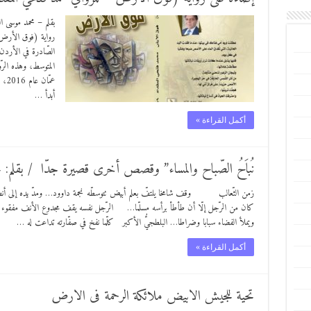
بقلم – محمد موسى 
رواية (فوق الأرض) 
المتوسط، وهذه الرّوا
أبدأ …
أكمل القراءة »
نُباَحُ الصّباح والمساء” وقصص أخرى قصيرة جدّا / بقل
زمن الثّعالب وقف شامخا يلتفّ بعلم أبيض تتوسطّه نجمة داوود… ومدّ يده إلى أنف ر
كان من الرّجل إلّا أن طأطأ برأسه مسلّما… الرّجل نفسه يقف مجدوع الأنف مفقوء الع
ويملأ الفضاء سبابا وضراطا… البلطجيُّ الأكبر كلّما نفخ في صفّارته تداعت له …
أكمل القراءة »
تحية للجيش الابيض ملائكة الرحمة فى الارض