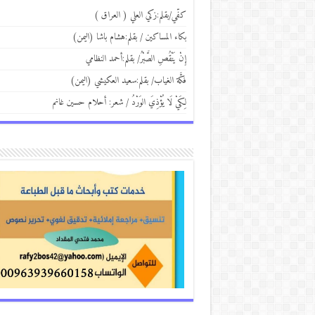
كفّي/بقلم:زكي العلي ( العراق )
بكاء المساكين / بقلم:هشام باشا (اليمن)
إِنْ يَنْقُصِ الصَّبْرُ/ بقلم:أحمد النظامي
فكَّة الغياب/ بقلم:سعيد العكيشي (اليمن)
لِكَيْ لَا يُؤْذِيَ الوَرْدُ / شعر: أحلام حسين غانم