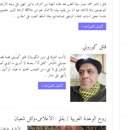
بقلم \ ناصر محمد ميسر مهنة الطب تعد هذه المهنة من اشرف وانبل المهن على وجه الا
الموجوعين ومما لاشك فيه ان من يقوم بهذه الاعمال هم من ملائكة الرحمة الذين خصهم ال
عندما جعل اسباب لشفاء المرضى بمساعدتهم وهنا نسلط الضوء على الجانب …
أكمل القراءة »
قلق كوروني
(أدب العزلة في زمن الكورونا) قلق كُورُوني قصة قصيرة ب
صديقي الشّاعر: “قلق أنا”. بعدها لا أدري ما الذي أصاب
الذّهن في لا شيء من الصعب تحديد ما هيّته، لم أتبيّن
يأتيني على مدار …
أكمل القراءة »
روح الوحدة العربية / بقلم : الاعلامى.وائل شعبان
الأمة في حاجة إلى