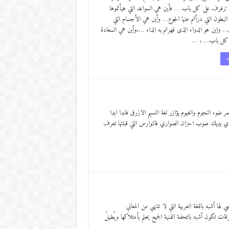
ترفرف على كل باب … فأين هي السواعد التي هيأتموها
لبطون التي درأتم عنها الجوع… وأين هي الأجسام التي
… واين هو الدواء الذى قهرتم به الداء ….وأين هي السعادة
لى كل باب… ، …
»
وء النجوم والغيوم يؤازر لغة النسيم الازرق فابدا ابدا
ي يديك صوب احزان الصواري فالنوارس التي قبلتها تعرف
ي لها أشبه باللغة العربية التي لا تنتهي من المعاني
كون أشبه بالتحفة الفنية الجميع يحلم بأمتلاكها ويُطيلُ