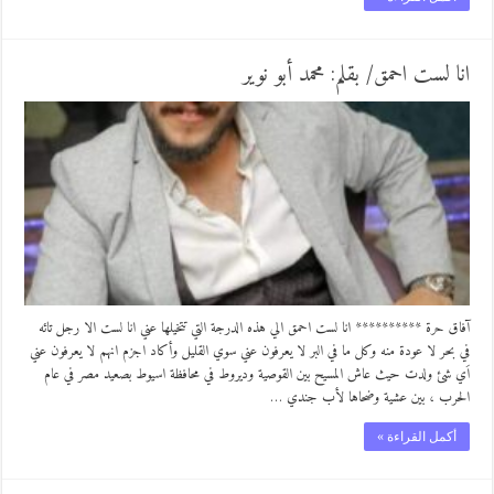
انا لست احمق/ بقلم: محمد أبو نوير
آفاق حرة ********** انا لست احمق الي هذه الدرجة التي تتخيلها عني انا لست الا رجل تائه
في بحر لا عودة منه وكل ما في البر لا يعرفون عني سوي القليل وأكاد اجزم انهم لا يعرفون عني
اَي شئ ولدت حيث عاش المسيح بين القوصية وديروط في محافظة اسيوط بصعيد مصر في عام
الحرب ، بين عشية وضحاها لأب جندي …
أكمل القراءة »