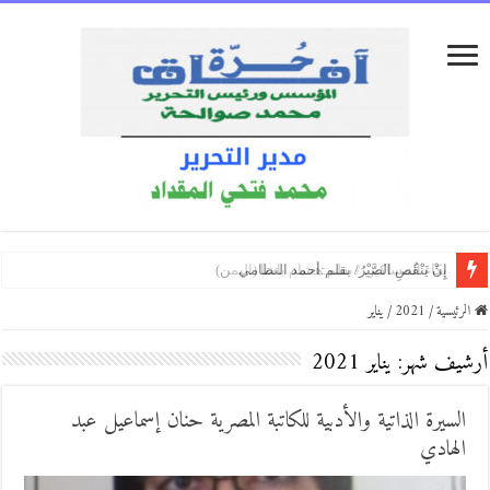
فكَّة الغياب/ بقلم:سعيد العكيشي (اليمن)
نَدري مَنْ نحنُ !/بقلم:محمد ثابت السميعي
كلماتٌ كالبلسم/ بقلم: الكاتبه الروائيه السالمةالروفي ( المغرب )
الرئيسية
/
2021
/
يناير
أرشيف شهر:
يناير 2021
السيرة الذاتية والأدبية للكاتبة المصرية حنان إسماعيل عبد
الهادي