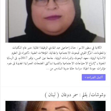
الكاتبة في سطور الاسم : حنان إسماعيل عبد الهادي الوظيفة الحالية: مدير عام المكتبات
والمعلومات. المركز القومي للبحوث الاجتماعية والجنائية. المؤهلات العلمية: دكتوراه فى العلوم
الانسانية البيئية، معهد البحوث والدراسات البيئية، جامعة عين شمس، نوفمبر 2017م، فى الرسالة
المعنونة بـ “إشباع الاحتياجات الاجتماعية والنفسية لساكنى المجتمعات العمرانية الجديدة فى ضوء
مؤشرات جودة الحياة: دراسة حالة مدينة السادس من …
أكمل القراءة »
وشوشات/ بقلم : سمر دوغان ( لبنان )