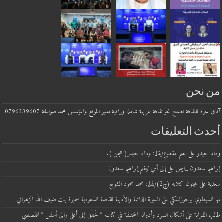
من نحن
آفاق حرة للثقافة نطمح نحو ثقافة عربية شاملة وراقية مدير الموقع والمؤسس محمد صوالحة 0796339607
أحدث التعليقات
وداد حيدر
على
حلم مقطوع/بقلم: وداد حيدر( اليمن ).
إبراهيم سعدون _اليمن
على
إلى أمي /بقلم:إبراهيم سعدون
سعدية
على
مجنون كلابه (ج2)/بقلم: محمد محمود الشويع
مها السبعاوي بوجوزلسكي
على
السيرة الذاتية والأدبية للقاصة السعودية سميرة بنت ضيف الله الزهراني
طالب الفراية
على
أشكال السرد وأدواته المختلفة في كتاب ” خَفْق إلى أعلى وإلى أسفل ” القصصي