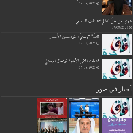
08/08/2026
نَدري مَنْ نحنُ !/بقلم:محمد ثابت السميعي
07/08/2026
قاتٌ” “وشايٌ/ بقلم:حسين الأصهب
07/08/2026
تمتمات المنفى الأخير/بقلم:خالد الدهشلي
07/08/2026
أخبار في صور