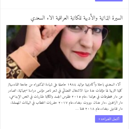
السيرة الذاتية والأدبية للكاتبة العراقية الاء السعدي
آلاء السعدي باحثة وأكاديمية مواليد ١٩٨٤ حاصلة على شهادة الدكتوراه من جامعة القادسية/
كلية التربية لها مؤلفات عدة منها: الاشتغال الفضائي في شعر ناصر مؤنس دراسة سيميائية، الصادر
عن دار مخطوطات في هولندا ،عام ٢٠١٥ طقوس الجسد والكتابة مقاربات في النص الإبداعي،
دار الرافدين ،دار عدنان ،بيروت ،بغداد،عام ٢٠١٧ حفريات الخطاب في البيانات المهمشة،
دار قناديل ،بغداد،عام ٢٠١٨ فتنة …
أكمل القراءة »