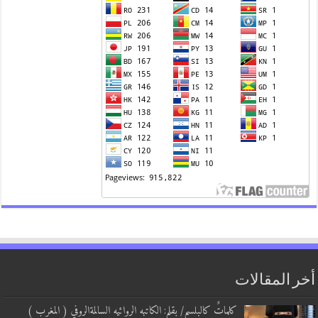
أخر المقالات
كلماتٌ كالبلسم/ بقلم: الكاتبه الروائيه السالمةالروفي ( المغرب )