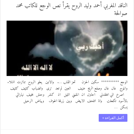
الناقد المغربي أحمد وليد الروح يقرأ نص الوجع للكاتب محمد
صوالحة
الوجع ********** سكين الحزن تحز القلب …. والانين يعلو الروح تناثرت اشلاء
والموج عال عال وصفع الريح عنيف العين لم تعد ترى والضباب كثيف كثيف
اصرخ اني افتقدني احاول ان الملمني الليل اذ كشر وحش مخيف نهاراتي
بالأسود تكحلت وانا اتلحف الابيض وبين زرقة الخوف وبياض الرحيل
يسكن …
أكمل القراءة »