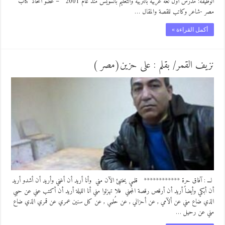
الوظيفة: مدرس أول لغة عربية بالتربية والتعليم بالسويس منذ عام 2001 – عضو اتحاد كتاب
مصر -شاعر وكاتب للقصة والمقال …
أكمل القراءة »
نزيف القمر/ بقلم : على حزين(مصر )
لـــ : آفاق حرة ************ قلمي يختبئ الآن مني وأنا أريد أن أغني وأريد أن أشدو أريد
أن أبكي وأيضاً أريد أن أرقص رقصة المُجني فلا تهزئوا مني أنا الليلة أريد أن أكتب عني عن حبي
الذي ضاع مني عن ألآمي , عن أحزاني , عن حُلمي , عن كل سنين عمري عن قمري الذي ضاع
مني عن رحيل …