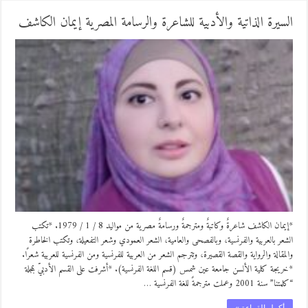
السيرة الذاتية والأدبية للشاعرة والرسامة المصرية إيمان الكاشف
*إيمان الكاشف شاعرةٌ وكاتبةٌ ومترجمةٌ ورسامةٌ مصرية من مواليد 8 / 1 / 1979. *تكتب
الشعر بالعربية والفرنسية، وبالفصحى والعامية، الشعر العمودي وشعر التفعيلة، وتكتب الخاطرة
والمقالة والرواية والقصة القصيرة، وتترجم الشعر من العربية للفرنسية ومن الفرنسية للعربية شعرًا.
*خريجة كلية الألسن جامعة عين شمس (قسم اللغة الفرنسية). *أشرفت على القسم الأدبيّ بمجلة
“كلمتنا” سنة 2001 وعملت مترجمةً للغة الفرنسية …
أكمل القراءة »