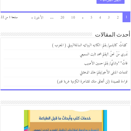
1
2
3
4
5
»
10
20
...
الأخيرة »
صفحة 1 من 22
أحدث المقالات
كلماتٌ كالبلسم/ بقلم: الكاتبه الروائيه السالمةالروفي ( المغرب )
نَدري مَنْ نحنُ !/بقلم:محمد ثابت السميعي
قاتٌ” “وشايٌ/ بقلم:حسين الأصهب
تمتمات المنفى الأخير/بقلم:خالد الدهشلي
قراءة لقصيدة (لن أتعافى منك للشاعرة الكردية غربة قنبر)