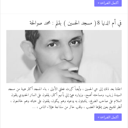
أكمل القراءة »
في أم الدنيا 8( مسجد الحسين ) بقلم : محمد صوالحة
انتقلنا بعد ذلك إلى حي الحسين ، وأيضاً كررت فعلتي الأولى ، بناء المسجد أكثر هيبة من مسجد
السيدة زينب، ومساحته أفسح، وزواره هيئ إلي بأنهم أكثر، يقفون على الساتر الحديدي يلقون
السلام على صاحب الضريح، يتشبثون به يدعونه وهم يبكون، يقفون على عتباته وهم خاشعون ،
أنظر للشيخ بعين يملؤها الغضب ، وقلب حائر من سذاجة هؤلاء الناس ، …
أكمل القراءة »