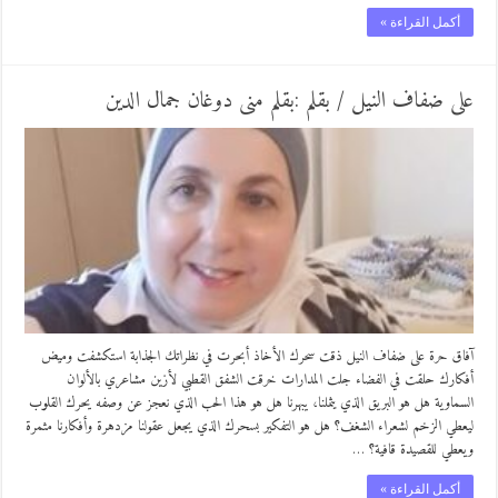
أكمل القراءة »
على ضفاف النيل / بقلم :بقلم منى دوغان جمال الدين
آفاق حرة على ضفاف النيل ذقت سحرك الأخاذ أبحرت في نظراتك الجذابة استكشفت وميض
أفكارك حلقت في الفضاء جلت المدارات خرقت الشفق القطبي لأزين مشاعري بالألوان
السماوية هل هو البريق الذي يثملنا، يبهرنا هل هو هذا الحب الذي نعجز عن وصفه يحرك القلوب
ليعطي الزخم لشعراء الشغف؟ هل هو التفكير بسحرك الذي يجعل عقولنا مزدهرة وأفكارنا مثمرة
ويعطي للقصيدة قافية؟ …
أكمل القراءة »