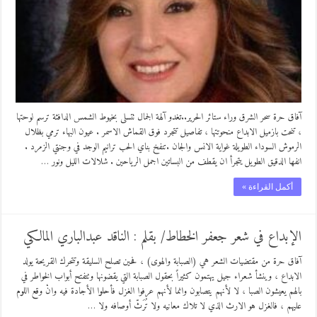
آفاق حرة سحر الشرق وراء ستائر الحرير..تغدو آلهة الجمال تتسلى بخيوط الشمس الدافئة ترسم لوحتها
، تنحت بازميل الابداع منحوتتها ، تفاصيل تتجرد فوق القماش الاسمر . عيون البهاء ترمي بظلال
الرموش السوداء الطويلة غواية الانس والجان .تنفخ بناي الحب ترانيم الوجد في وجنتي الزمرد .
انفها الدقيق الطويل يتجرأ ان يقطف من البساتين اجمل الرياحين . شلالات الليل ونور …
أكمل القراءة »
الإبداع في شعر جعفر الخطاط/ بقلم : الناقد عبدالباري المالكي
آفاق حرة من مقتضيات الشعر هي (الصبابة والهوى) ، فحين تصلح السليقة وتتحرك القريحة يولد
الابداع ، وينشأ شعراء جيل يهتمون كثيراً بحقول الصبابة التي يقضونها وتتفتح أبواب الخواطر في
بالهم يعيشون الصبا ، لا لأنهم يتصابون وانما لأنهم عرفوا الغزل فأحلوا الأجادة فيه وانْ وقع اللوم
عليهم ، فالغزل هو الارث الذي لا تلاك معانيه ولا تُرَثّ أوصافه ولا …