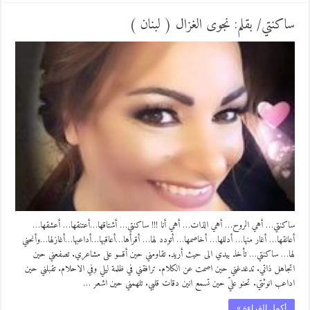
ساكنتي/ بقلم: نجوى الغزال ( لبنان )
ساكنتي… أهي الروح… أهي الذات… أهي أنا !!! ساكنتي… أشتاقها…أعتنقها… أعشقها…
أعانقها… أغار منها… أدللها… أخاصمها… أتودد لها… أقرأها…أعاقبها…أداعبها…أغازلها…وأنحني
لها… ساكنتي… تأخذ بيدي الى حيث أريد. تقاومني حين أقسو على مشاعري. تصفعني حين
اتجاهل ذاتي. تدغدغني حين اصمت عن الكلام. ترافقني في ظلمة ليلي وفي الاحلام. تقبلني حين
اداعب انوثتي. تحنو عليّ حين تسمع انين دقات قلبي. تلهمني حين اشعر …
أكمل القراءة »