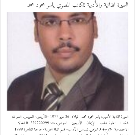
السيرة الذاتية والأدبية للكاتب المصري ياسر محمود محمد
السيرة الذاتية الأديب: ياسر محمود محمد. الميلاد: 26 مايو 1977 –الأربعين- السويس. العنوان:
شقة 1 – عمارة 44ب – الإيمان – الأربعين – السويس. ت: 01229720299 الحالة
الاجتماعية: متزوج+ 3 المؤهل: ليسانس الآداب- قسم اللغة العربية- جامعة القاهرة 1999