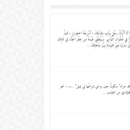
حْلي بِبَابِ مِئذَنَتِكَ ، أسْرِجَةَ اخضِرارٍ ، تميدُ
ا في عُنفُوان المَوَاسِمِ ويَهْطِلُني غَيْمةً من عِطْر الحِنّاءِ في مَمالِك
ُ دُونَها نَعيمَ القِيامَةِ بيْنَ متَاهاتِكَ …
 قد عراه ُ سكونٌ حين روحي شراعُها بي يميل ُ ….. – نحو
اقٌ ففؤادي من الغياب …