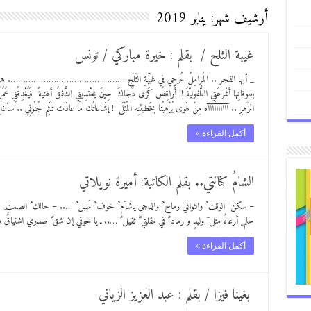
أرشيف شهر:
يناير 2019
غيبة الثلح / بقلم : خيرة مباركي / تونس
_ أيها الفجر .. المُزامِلُ جُرحِي في غيْبَةِ الثّلْجِ ………………………………………. ها أنا أتْرُكُ ر
بطوفانِها أشْرعَتِي الطُّفوليّةُ !! أُراقِصُ كَرى دُجاكَ حِينَ يحْتسِينِي الشَّفقُ أغنيةً فَيُغْدِقُنِي عُمُرً
الزَّهرِ .. آآآآآآآآآآه مِنْ هَوى يُرْهِبُنا بخَطيئتِه المُثْلَى !! إشَاعاتُك ما عادَت تلْثِم جُنُونِي .. سأغْلِق
أكمل القراءة »
الشامُ كنانتي.. بقلم الكاتبة: أميرة نويلاتي
– سكن َ الوقت ُ والثواني رماح ٌ والدجى ياشآم ُ خوف ٌ مَهيل ُ ….. – حالك ُ الصمت ِ
حلم ٍ أرعاهُ مثل َ وليدٍ و رماد ٌ في مقلتي َّ ثقيل ُ ….. ـ يا لخوفي إن شق َّ صدري اشتي
أكمل القراءة »
بغينا فيزا / بقلم : عبد العزيز الزياني