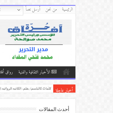
الرئيسية
من نحن
أرسل نصاً
الأخبار الثقافية والفنية
رواق أقل
أخبار عاجلة
قاتٌ” “وشايٌ/ بقلم:حسين الأصهب
نَدري مَنْ نحنُ !/بقلم:محمد ثابت السم
كلماتٌ كالبلسم/ بقلم: الكاتبه الروائيه
أحدث المقالات