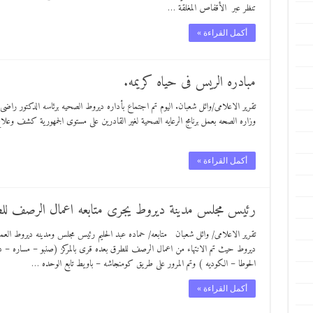
تنظر عبر الأقفاص المغلقة …
أكمل القراءة »
مبادره الريس فى حياه كريمه.
تقرير الاعلامى/وائل شعبان. اليوم تم اجتماع بأداره ديروط الصحيه برئاسه الدكتور راضى
وزاره الصحه بعمل برنامج الرعايه الصحية لغير القادرين على مستوى الجمهورية كشف وع
أكمل القراءة »
رئيس مجلس مدينة ديروط يجرى متابعه اعمال الرصف للطر
تقرير الاعلامى/ وائل شعبان متابعه/ حماده عبد الحليم رئيس مجلس ومدينه ديروط العميد/
ديروط حيث تم الانتهاء من اعمال الرصف للطرق بعده قرى بالمركز (صنبو – مساره
الحوطا – الكوديه ) وتم المرور على طريق كومنجاشه – باويط تابع الوحده …
أكمل القراءة »