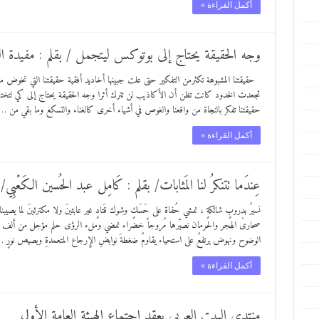
أكمل القراءة »
وجه الحقيقة يحتاج إلى بوتوكس ليتجمل / بقلم : مفيدة ا
حقيقتنا المشبوهة تكثرمن التفكير حتى علت جبينها أخاديد أفقية حقيقتنا التي نخوض 
تجعدت الخدود كانت تظن أن الأكاذيب لن تترك أثرا وجه الحقيقة يحتاج إلى كي لتختفي 
حقيقتنا تفكر بالنجاة من واقعنا والغوص في أشياء أخرى كالغناء والتسكع وما بقي من …
أكمل القراءة »
عِندَما تتنكرُ لنا المَثابات/ بقلم : كَامِل عبد الحُسين الكَعْبِي/ ا
نسيرُ بدروبٍ شائكةٍ ، نمشي حُفاة على حَسَكٍ وشوك قَتادٍ غير عابئينَ ولا مكترثينَ لما يص
صحارىٰ الهجر والحرمان نصيّرها مُروجاً خضراء نمضي وملء الرؤى حلم مؤجل من ألف أ
الوضوح ونهوض يرتفعُ على استحياء يقاومُ ضغطةَ نوابضِ الإِرجاع المتعمدةِ وبصيص نورٍ 
أكمل القراءة »
منتدى البيت العربي يعقد اجتماع الهيئة العامة الأول