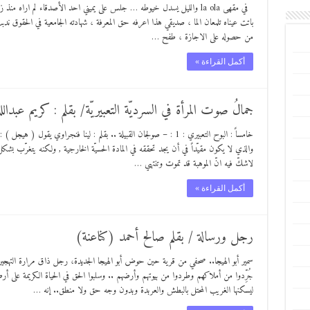
في مقهى la ola والليل يسدل خيوطه … جلس على يميني احد الأصدقاء لم ارا
باتت عيناه تلمعان الما ، صديقي هذا اعرفه حق المعرفة ، شهادته الجامعية في الحقوق 
من حصوله على الاجازة ، طفح …
أكمل القراءة »
جمالُ صوت المرأة في السرديّة التعبيريّة/ بقلم : كريم عبدالل
خامساً : البوح التعبيري : 1 : – صولجان القبيلة .. بقلم : لينا فنجراوي يق
والذي لا يكون مقيّداً في أن يجد تحققه في المادة الحسيّة الخارجية , ولكنه يتغرّب بشكل ت
لاشكّ فيه انّ الموهبة قد تموت وتنتهي …
أكمل القراءة »
رجل ورسالة / بقلم صالح أحمد (كناعنة)
سمير أبو الهيجا.. صحفي من قرية حين حوض أبو الهيجا الجديدة، رجل ذاق مرارة التهجي
جُرِّدوا من أملاكهم وطردوا من بيوتهم وأرضهم .. وسلبوا الحق في الحياة الكريمة على 
ليسكنها الغريب المحتل بالبطش والعربدة وبدون وجه حق ولا منطق.. إنه …