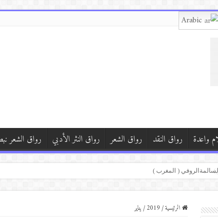
Arabic
ام واعدة
رواق النقد
رواق الشعر
رواق النثر الأدبي
رواق الشعر نب
يعي
 السالمةالروفي ( المغرب )
الرئيسية
/
2019
/
يناير