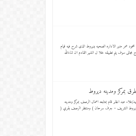
 محمود عمر مدير الاداره الصحيه بديروط الذى شرح فيه قيام
لاج مجانى سوف يتم تطبيقه خلا ل الشهر القادم ان شاءالله
ق بمركز ومدينه ديروط
علاء عبد الجابر قام بمتابعه اعمال الرصف بمركز ومدينه
 – ديروط الشريف – جرف سرحان ) ومنتظر الرصف بقري (