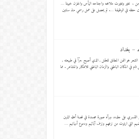
ه منذ زمن ، تغير وتغيرت ملامحه واجتاحه اليأس والحزن خيبتا …
ندبت حظه في الوظيفة …. لم يحصل على عمل رسمي منذ سنتين
ه – بغداد
ول ( هيجل ) : الشعر هو الفن المطلق للعقل , الذي أصبح حرّاً في طبيعته ,
ام في المكان الباطني والزمان الباطني للافكار والمشاعر . مما
ر القسري على جلده، ورآه صورة مجسدة في قصة أهله الذين
أرضهم التي ارتوت من نزفهم ونزف آبائهم ودموع أمهاتهم …