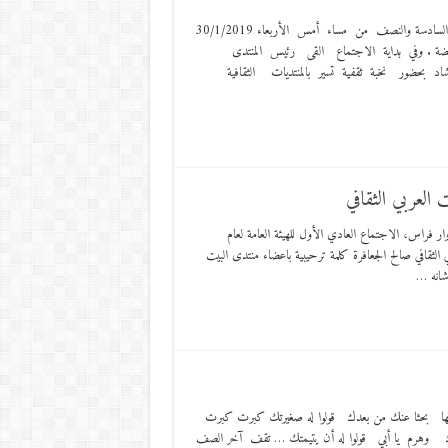
عمان = آفاق حرة عقد منتدى البيت العربي الثقافي بمقره في جبل الحسين في السادسة والنصف من مساء أمس الأربعاء 30/1/2019
عويضة . وفي بداية الاجتماع القى رئيس المنتدى
 بحضور نخبة ثقفية تسير بالمنتديات الثقافية
ار فراس، الاجتماع العادي الأول للهيئة العامة لعام
الثقافي صالح الجعافرة كلمة ترحيبية باعضاء منتدى البيت
 شانه …
جهها بحثا عنك من بعدك قولوا له صغيرتك كبرت كبرت
دك وهرم يا أبي قولوا له أن يتيمتك … تقف آخر الصف