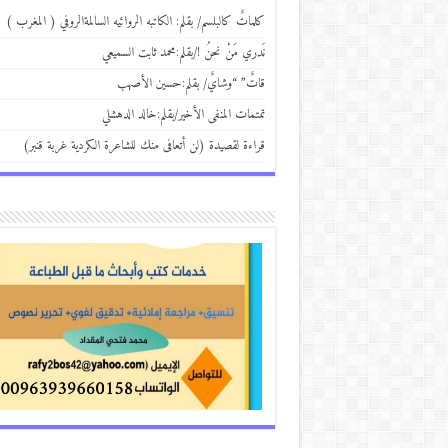
كلماتٌ كالبلسم/ بقلم: الكاتبه الروائيه السالمةالروفي ( المغرب )
نَدري مَنْ نحنُ !/بقلم:محمد ثابت السميعي
قاتٌ” “وشايٌ/ بقلم:حسين الأصهب
تمتمات المنفى الأخير/بقلم:خالد الدهشلي
قراءة لقصيدة (لن أتعافى منك للشاعرة الكردية غربة قنبر)