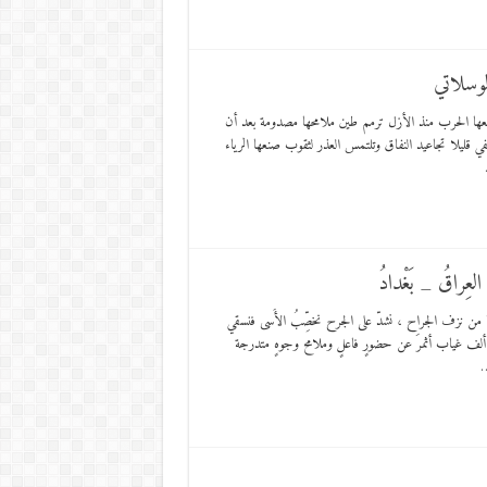
لوسلاتي
معها الحرب منذ الأزل ترمم طين ملامحها مصدومة بعد أن
قليلا تجاعيد النفاق وتلتمس العذر لثقوب صنعها الرياء
لعِراقُ _ بَغْدادُ
يبنا من نزف الجراح ، نشدّ على الجرح نخصِّبُ الأَسى فنسقي
لف غياب أثمرَ عن حضورٍ فاعلٍ وملامح وجوهٍ متدرجة
…