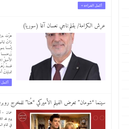
أكمل القراءة »
عرش الكرامة/ بقلم:ناجي نعسان آغا (سوريا)
هزّت جراحُ 
زالتْ ليالـ
إنّــــــا بنـ
زَرعنـــــــ
الأمــلُ ال
قـــــدْ زَهَ
تمــايلتْ أ
أكمل ا
سينما “شومان” تعرض الفيلم الأميركي “هُنا” للمخرج ر
عمان – آف
يوم غد ال
في تمام ال