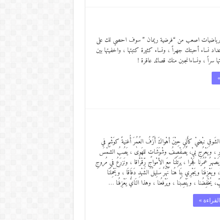
الرياضيات اصعب من “فرضية ريمان ” سوف احصي لك على
داد نساء أحبتك جهراً ، ونساء كثيرة كتبتها ، واخفيتها بين
ها سراً ، ونساءانجبن منك قصائد عاقرة !
»
لشَوقِ نبْضيْ كأَنِي حِيْنَ أهْواكَ أَزُفُ العُمُرَ أُغنيةً كوَشْمٍ في
ْرِ ، ويَعْرُج بيْ، يُصَفْصِفُ وشْوَشَاتٍ للهَوىٰ ، يَصُبُ الشمْسَ
صْهرُ عُمُرَنا فَجْرا ، يُرَتِلُنَا معَ الأمْواجِ رِّقْرَّاقا ، ونَزرَعُ في مُروجِ
لةً، ويَعْزِفُنا ويَجْرِي بِنَا هُنا نَهْرٌ سَلِيلُ الشَهْدِ دَفَاقَا ، ويَحْمِلُنَا
ِّ، يُخْفِضُنا ، ويَنْصِبُنا ، ويَرْفعُنا ، وهذا النَايُّ يَعْزِفُنا …
لقراءة »