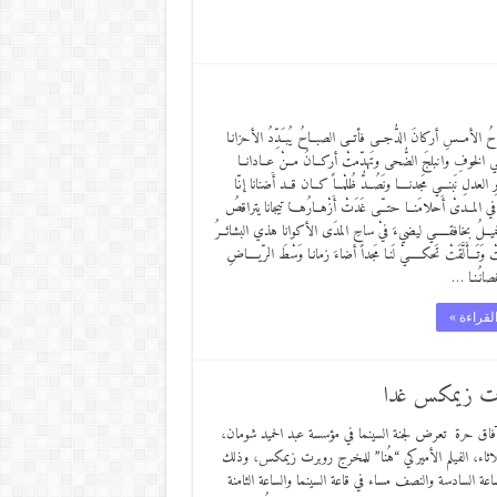
الأمــسِ أركانَ الدُّجــى فأتــى الصبــاحُ يُبـَـدِّدُ الأحزانـا
ـي الخوفِ وانبلجَ الضُّحى وتَهدّمتْ أركــانُ مــنْ عــادانــا
ـورِ العدلِ نَبنـــي مَجدنــــا ونَصُــدُّ ظُلْمــاً كــان قــد أَضنانا إنّا
ـا في المــدىْ أَحلامَنــا حتـّــى غَدَتْ أَزْهــارُهـــا تيجانا يتراقصُ
جميــلُ بخافقـــــي ليضيءَ فيْ ساحِ المدَى الأكوانا هذي البشائــرُ
تْ وَتَـــأَلَّقَتْ تَحكـــــيْ لَنـا مَجداً أضاءَ زمانـا وَسْطَ الرّيــــاضِ
غصانُـنـا …
لقراءة »
وبرت زيمكس غدا
اق حرة تعرض لجنة السينما في مؤسسة عبد الحميد شومان،
ثلاثاء، الفيلم الأميركي “هُنا” للمخرج روبرت زيمكس، وذلك
ساعة السادسة والنصف مساء في قاعة السينما والساعة الثامنة