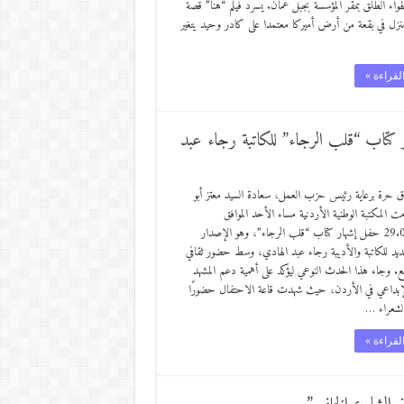
هواء الطلق بمقر المؤسسة بجبل عمان. يسرد فيلم “هُنا” قصة
نزل في بقعة من أرض أميركا معتمدا على كادر وحيد يتغير
لقراءة »
كتاب “قلب الرجاء” للكاتبة رجاء عبد
ق حرة برعاية رئيس حزب العمل، سعادة السيد معتز أبو
ت المكتبة الوطنية الأردنية مساء الأحد الموافق
29.06.2025 حفل إشهار كتاب “قلب الرجاء”، وهو الإصدار
جديد للكاتبة والأديبة رجاء عبد الهادي، وسط حضور ثقافي
ع. وجاء هذا الحدث النوعي ليؤكد على أهمية دعم المشهد
الإبداعي في الأردن، حيث شهدت قاعة الاحتفال حضورًا
الشعراء …
لقراءة »