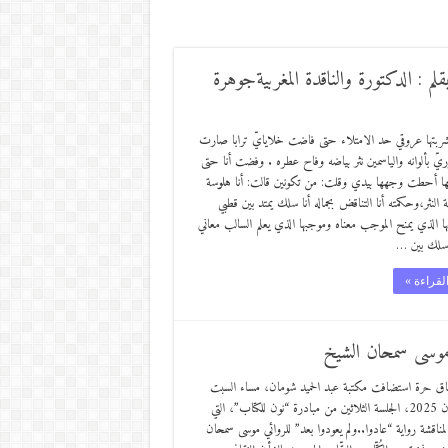
م : الدكتورة والناقدة المغربيةجوهرة
 تشربتها عروقي حد الامتلاء حتى فاضت خلايايّ ترابا صارت
ريّ بألوانه والياسمين نثر بياضه وفاح عطره . وفضت أنا حتى
ها أحطت وجهها بيدي وقلت: من تكونين قالت: أنا هلوسة
ة النثر،وحكمته أنا التناقض بجماله أنا سلك يمتد بين قطبي
بها الذي يمنح الموجب معناه وموجبها الذي يعلم السالب معاني
ا سلك بين …
لقراءة »
ي موسى سمحان الشيخ
اق حرة استضافت مكتبة عبد الحميد شومان، مساء السبت
28 حزيران 2025، الجلسة الثلاثين من مبادرة “نون للكتاب”، التي
اقشة رواية “عادوا..ولم يعودوا بعد” للروائي موسى سمحان