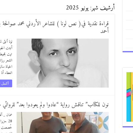
أرشيف شهر:
يونيو 2025
قراءة نقدية في( نص لونا ) للشاعر الأردني محمد صوالحة بقل
أحمد
لونا أنثى
أنبتت الجو
تهت بمحيط
الشعر رزان
الحياة سال
العطاء أن
أكمل ا
نون للكتاب” تناقش رواية “عادوا ولم يعودوا بعد” للروائ
عمان _ آف
خُصصت لمن