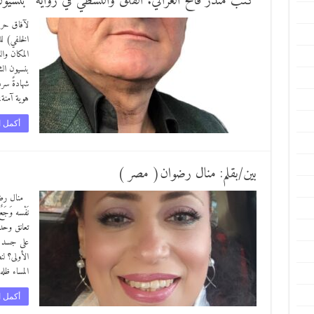
كتب منذر فالح الغزالي. القلق والتشظي في رواية “بنسيون
لآفاق حرة
الخلفي) لل
المكان وال
بنسيون الش
شهادةً سرد
هوية آمنة،
أكمل ا
بين/بقلم: منال رضوان( مصر )
منال رضوان
نَفْسه وَج
تعانق وحد
على جسد غي
الأولى؟ لن
المساء ظل
أكمل ا