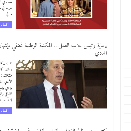
مساء في ال
غرفة في م
ما في …
أكمل ا
برعاية رئيس حزب العمل… المكتبة الوطنية تحتفي بإشهار 
الهادي
عمان _آفا
رمان، أقام
الأدبي ال
وأدبي واس
الثقافي و
لافتًا من 
أكمل ا