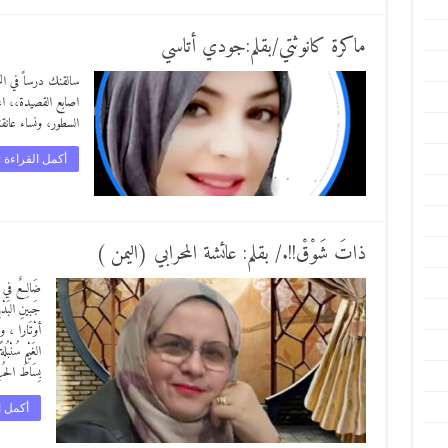
ماكرة كانوثتي/بقلم:جودي أتاسي
سالقنك درساً في 
اصابع القصيدة،، اع
السطور، ونساء عانقت
أكمل القراءة 
ذاتَ شَوْقْ!!./ بقلم: عائشة المحرابي (اليمن )
ضَالِعٌ في ا
جَبينِ البَد
أوْتَارا ، ويَ
الغَيْمِ سُنْبُ
بِسَاطُ الحُب
أكمل ا