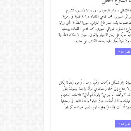
 الشارع الخلفي”
 التشظّي والقلق الوجودي، في رواية (بنسيون الشارع
روائي السوري: محمد فتحي المقداد دراسة نقدية في رمزية
شخصيات بقلم: منذر فالح الغزالي. سوريا المقدّمة: تأتي رواية
ارع الخلفي، للروائي السوري: محمد فتحي المقداد، بوصفها
يّةً حارّة على زمن الانهيار والتمزق، حيث لا مكان ثابتاً، ولا
 ولا يقيناً يُعوّل عليه. يعتمد الكاتب على فضاءٍ …
لقراءة »
 واوٌ تتشكّل دوّامات وَهْمٌ، وجد ، وُجود وَعدٌ لا يُكمل
َعٌ لا يحتاج إلى جُملة وَجهان في مرآة واحدة وشوشةُ ظلّ
ة…؟ وشمُك أم جرحي؟ واوكَ أم أناتي؟ علامات استفهام
ابك ماذا لو أسقطنا عبثَ الواو؟ وأعدنا اللغة إلى وحدتها
صير: أنا أنت (نقطة) ويح عالمهم؛ ليلملم خيباته.. كما يجرّ
ه …
لقراءة »