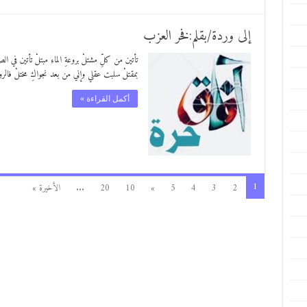
إلى وردة/بقلم:فخر العزب
تأتين من كلِّ مشتلْ بروعةِ الماءِ مبتلْ تأتين في
بمقتلْ سلبت عقلي وإني من بعد نجواكِ مختلْ فالر
أكمل القراءة »
1
2
3
4
5
»
10
20
...
الأخيرة »