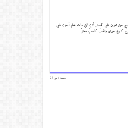
 الصبحِ حتى تغزين قلبي كمحتلْ أنتِ التي ذات عطرٍ أصبت قلبي
وحُ كالريحِ حيرى والقلبُ كالصبِّ معتلْ
صفحة 1 من 22