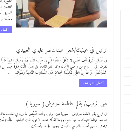
الشيخ، بحض
افتتحت الج
الطريق أما
معمّقة لل
أكمل ا
تراتيل في عينيكِ/شعر: عبدالناصر عليوي العبيدي
في عَيْنَيْكِ تُشْرِقُ أَلْفُ شَمْسٍ لا تَأْفُلُ وَيَغْفُو اللَّيْلُ فِي هُدْبِ النَّهَارْ وَفِي رَمْشِكِ الْمَائِيِّ ضَوْءٌ لا
نَظَرْتِ إِلَيَّ… انْزَاحَ مِنْ وَجْهِي الزَّمَانْ وَغَفَا اللُّغْزُ الْقَدِيمُ عَلَى يَدَيَّ كَأَنَّكِ فِكْرَةٌ هَبَّتْ مِنَ ا
كَفَرَاشَتَيْنِ خَرَجَتَا مِنَ الطِّينِ لَكِنَّهُمَا تَحْمِلانِ نَدَى السَّمَاوَاتِ الْقَدِيمَةْ وَصَوْتُكِ… …
أكمل القراءة »
عين الرقيب/ بقلم: فاطمة حرفوش( سوريا )
ق ق ج بقلم فاطمة حرفوش – سوريا عين الرقيب بدأت تُفَحِّص ما ورد في حافظة هاتفها، ك
بسرعة، عيناها تلتهمان ما فيها بنهم، ويدها تتحرّك بخفة. لا شيء لفت انتباهها , فجأة تو
ترتعش . سهم أصابها بالصميم ، تلمّست وجهها فجأة، وأمسكت …