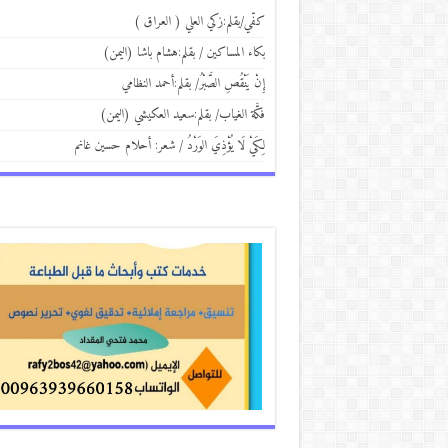
كفّي/بقلم:زكي العلي ( العراق )
بكاء المساكين / بقلم:هشام باشا (اليمن)
إِنْ يَنْقُصِ الصَّبْرُ/ بقلم:أحمد النظامي
فكَّة الغياب/ بقلم:سعيد العكيشي (اليمن)
لِكَيْ لَا يُؤْذِيَ الوَرْدُ / شعر: أحلام حسين غانم