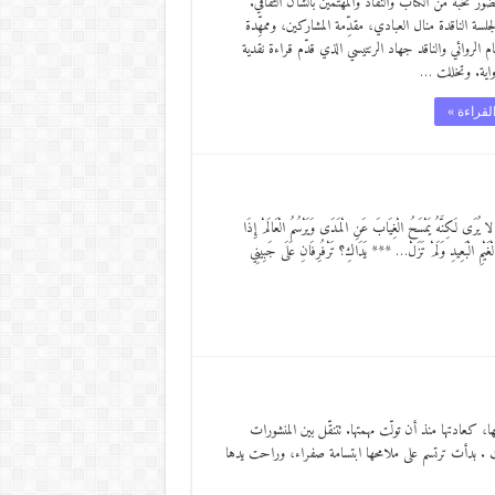
ور نخبة من الكُتّاب والنقّاد والمهتمين بالشأن الثقافي.
لسة الناقدة منال العبادي، مقدِّمة المشاركين، وممهِّدة
م الروائي والناقد جهاد الرنتيسي الذي قدّم قراءة نقدية
رواية. وتخللت …
لقراءة »
 يُرَى لَكِنَّهُ يَمْسَحُ الْغِيَابَ عَنِ الْمَدَى وَيَرْسُمُ الْعَالَمْ إِذَا
لْغَيْمِ الْبَعِيدِ وَلَمْ تَزَلْ… *** يَدَاكِ؟ تَرْفُرِفَانِ عَلَى جَبِينِي
عادتها منذ أن تولّت مهمتها. تتنقّل بين المنشورات
قّفت . بدأت ترتسم على ملامحها ابتسامة صفراء، وراحت يدها