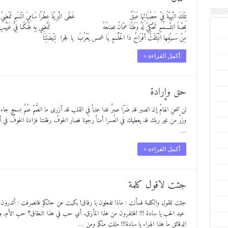
تِلْكَ الْبَهِيّةُ فِيْ حَصْبَائِها عَبَقٌ غَطّى الْبَرِيّةَ عِطْرًا سَامِيَ الّنسَمِ تَمْض
قِصّةُ الشّـــمَمِ تَحْكِيْ لَهُ وَطَنًا عمّانُ تصنعُهُ تَمْضِي بِهِ فَلَكًـا فِيْ غَي
مِنْ سَــيْفِها انْبَثَقَتْ أفْرَاحُ ذا الْحُلُــمِ يَا شمس يَعْرُبَ يا فجرا لِنْهضَتِنَا يا دَمْعَ 
أكمل القراءة »
حق وإرادة
لن تنحنِ الهامُ إن الصبر قد ضَرّا صبرٌ غدا عتباً في القلب قد أزرى ما الصُّمّ صُمٌ بسمعٍ جاء
وزرٌ من غير ربك قد يعطيك في العُسرا أمناً رجَونا فصار الخوفُ رفقتنا فزادنا الخوفُ في 
…
أكمل القراءة »
جئت لاقول كلمة
جئت للقول والكلمة فسألت : ماذا تفعلون يا رفاق! بكيت عن حالكم فانصرفت : أتدرون ه
عيد الحب يا سادة !!! !فلتفرون من هذا المأزق. أي حب في هذا النطاق؟ حب الأم, و
الدقائق ما هذا الهراء يا سادة!!! مللت منكم ومن …