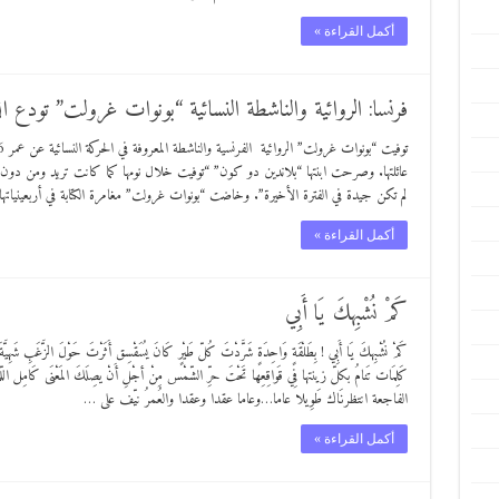
أكمل القراءة »
فرنسا: الروائية والناشطة النسائية “بونوات غرولت” تودع الد
عائلتها. وصرحت ابنتها “بلاندين دو كون” “توفيت خلال نومها كما كانت تريد ومن دون
لم تكن جيدة في الفترة الأخيرة”. وخاضت “بونوات غرولت” مغامرة الكتابة في أربعينيات
أكمل القراءة »
كَمْ نُشْبِهكَ يَا أَبِي
كَمْ نُشْبِهكَ يَا أَبِي ! بِطَلْقَةٍ وَاحِدَةٍ شَرَّدْتَ كُلّ طَيْرٍ كَانَ يُسَقْسِق أَثَرْتَ حَوْلَ الزَّغَبِ شَهِيَّةَ ال
كَلِمَات تَنامُ بكلّ زينتها فِي قَواقِعِها تَحْتَ حرِّ الشّمْس مِنْ أجْلِ أَنْ يصِلَكَ المَعْنَى كَامِل ا
الفاجعة انتظرنَاك طَوِيلا عاما…وعاما عقدا وعقدا والعُمرُ نيّف على …
أكمل القراءة »