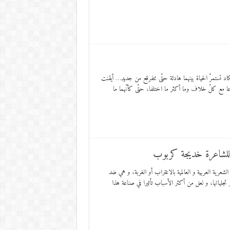
كاد تستمرّ الحياة بينهما هادئة حتّى تتفرقع من جديد… أيقنت
تساعا مع كلّ خلاف وما أكثر ما اختلفا، حتّى كأنّهما ما
 للشاعرة خديجة كربوب
شعرية العربية و العالمية بالاغتراب أو الغربة، و هي ضد
ا و تجلياتها، و لعل من أكثر الأسباب تأثيرا في صناعة هذا