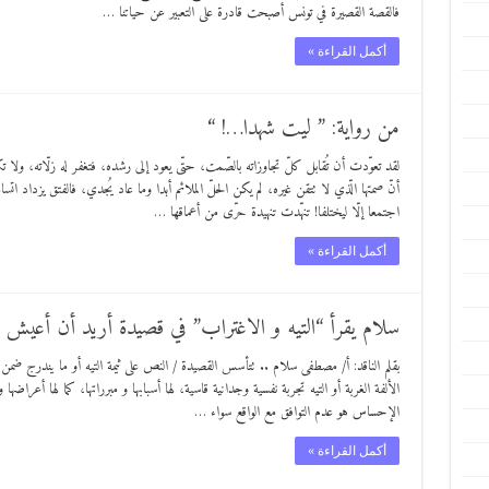
فالقصة القصيرة في تونس أصبحت قادرة على التعبير عن حياتنا …
أكمل القراءة »
من رواية: ” ليت شهدا…! “
لقد تعوّدت أن تُقابل كلّ تجاوزاته بالصّمت، حتّى يعود إلى رشده، فتغفر له زلّاته، ولا ت
أنّ صمتها الّذي لا تتقن غيره، لم يكن الحلّ الملائم أبدا وما عاد يُجدي، فالفتق يزداد ا
اجتمعا إلّا ليختلفا! تنهّدت تنهيدة حرّى من أعماقها …
أكمل القراءة »
سلام يقرأ “التيه و الاغتراب” في قصيدة أريد أن أعيش
بقلم الناقد: أ/ مصطفى سلام .. تتأسس القصيدة / النص على ثيمة التيه أو ما يندرج ضمن ال
الألفة الغربة أو التيه تجربة نفسية وجدانية قاسية، لها أسبابها و مبرراتها، كما لها أعراضه
الإحساس هو عدم التوافق مع الواقع سواء …
أكمل القراءة »