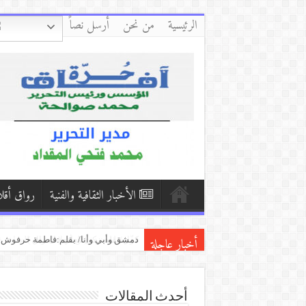
الرئيسية
من نحن
أرسل نصاً
الأخبار الثقافية والفنية
رواق أقل
أخبار عاجلة
كفّي/بقلم:زكي العلي ( العراق )
إِنْ يَنْقُصِ الصَّبْرُ/ بقلم:أحمد النظامي
بكاء المساكين / بقلم:هشام باشا (اليمن
أحدث المقالات