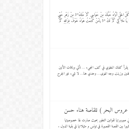
زِدْنِي بِفَرْطِ الحُبِّ وَجْدَاً كَمَّ لَكْ*1 ْ عَجِزَ البَيَانُ بِحَيْثُ بَوْحي كُمَّ لَكْ*2 أبْلَيْتَنِي بِالهَجْرِ يَا كُلَّ الحَلَى أوَّاهُ حُبُّكَ مِنْ حَوَاسِي كَمْ مَلَكْ*3 مِنْ زَهْرِ حُبِّي
وَالمَعَاطُرُ تَنْهَمِي فَلَقَدْ تَفَتَّحَ فِي فُؤَادِي كِمُّ لَكْ *4 قَدْ أوْدَعَ الرُّحْمَنُ فِيكَ وَسَامَةً سِرُّ الوَسَامَةِ يَا مَلاَكِي كُمَّ لَكْ *5 ياَمَنْ كَتَمْتُ هَوَاهُ خَوْفَ فِرَاقِهِ كَمْ
يقرأ كفك المطوي في كف المجيء … تأتي وباقات الأنين
الحنين وزينت وجه الهوى… وحدي هنا… لا شيء غير الجرح
 عروس البحر ) للقاصة هناء حسن
ي صيرورتها لقوانين التطور بحيث صارت لها خصوصيتها
را بين القصة القصيرة في تونس و مثيلاتها في بقية الدول .