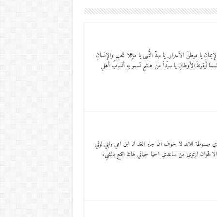
لإيمانِ يا موطنَ الأحرار ِ يا مهدّ النُّهى يا موئِلا للحبِ والإنسانِ
 السما أيقونةَ الأوطانِ يا سيّداً من هاشمٍ تسمو بهِ أنسابُ أهلِ
مبسوطة للابد لا خوف ان جار الغد انا ابن امي وابي لوني
قحوان ارتوي من ساعدي احيا حياتي هانئا اقنع بالشيء