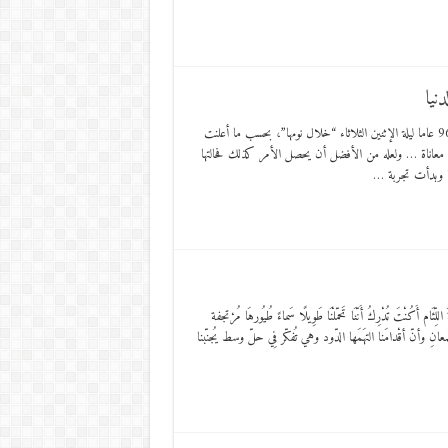
نيا
توفيت “بونوات غرولت” الروائية الفرنسية والناشطة المعروفة في الحركة النسائية عن عمر 96 عاما ليلة الإثنين الثلاثاء “خلال نومها”، بحسب ما أعلنت
 معاناة … ولعله من الأفضل أن يحصل الأمر كذلك فحالتها
ها وبدأت تجربة …
لِّئَام أَكُنْتَ تُدْرِكُ أَنّنَا تَحمّلْنَا طَوِيلًا سَماءً طُيُورهَا مُرْتجفة
للّمعانِ وأنّ أقْدامَنا التهَمَها الدّود وهي تُفكّر فِي حلّ وسط يُجنّبنا