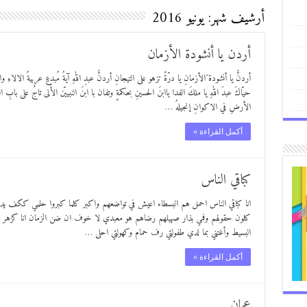
أرشيف شهر:
يونيو 2016
أردن يا أنشودة الأزمان
أردنُّ يا أنشودة َالأزمانِ يا درّةً تزهو على التيجانِ أردنُّ عبدِ اللهِ آيةُ مُبدعٍ عربيةُ الالاءِ وا
حيّاكَ عبدَ اللهِ يا ملكَ الفدا ياابنَ الحسينِ بحكمةٍ وتفان با ابنَ النبييّن الأُلى تاجٌ على بابِ
الأرضِ في الاكوانِ إنجيلهُ …
أكمل القراءة »
كباقي الناس
انا كباقي الناس احمل هم البسطاء اعيش في تواضعهم واكبر كلما كبروا حلمي ككف يدي 
كلون حقولهم وفمي بذار صهيلهم رضاهم هو معبدي لا خوف ان ضن الزمان انا كزهر الا
البسيط وأغتني بما لدي طفولتي رف حمام وكهولتي احلى …
أكمل القراءة »
عمان