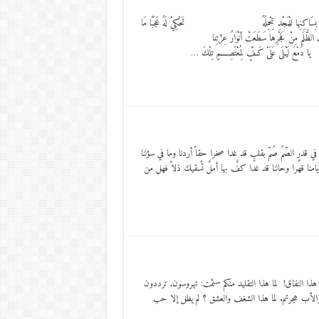
ِيْ بِسَاكِنِها للْمَجْدِ تِحْمِلُهُ تَحْكِيْ لَهُ عَجَبًا مَا
ْهَـبِ الظُّلَمِ مِنْ فَجْرِها سَطَعَتْ أنْوَارُ عِزّتِنا
لَيْـلَى عَلَىْ كَـفٍّ لِمُعْتَصِــــمِ تِلْكَ …
 في قدرٍ الصّمُ صُمّ بقلبٍ قد غدا صخرا حقاً أردنا وما في سؤلنا
أيامنا قهرا وحالنا قد غدا كفٌ بها أملٌ تُسقيك ذلاً فهل من
ذا النفاق! لما هذا التقليد منكم سئمت: تهروسون, ترددون
الأب هجرتم. لما هذا الشغف والعشق ؟ لم يظل إلا حب