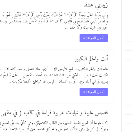
زيديني عشقا
حُورِ عِينٍ غِرْنَ مِنْكَ وَكَمْ مَلَكْ …
أكمل القراءة »
أنت والحلم الكبير
ها.. أنت والحلم الكئيب… تحج للأرض التي… أديمُها خان الخطى والعمر كالعراف … 
تكلست تحت المطر …. تحكي عن المدن القديمة..عند أعقاب الرحيل … هلّت تسابيحُ 
يسري في فمي أنهار بوح… في ربا النسيان… لم تبق غير شواطئ مكتظة بذكريات …
أكمل القراءة »
قصص عجيبة و نهايات غريبة قراءة في كتاب ( في مقهى
كان متوقعا أن تخرج القصة القصيرة من القالب الكلاسيكي. وهي كأيّ بناء فنّي تخضع ف
وهويّتها في كل بلد وهي بالتأكيد تعبر عن واقع كل مجتمع. حتى أننا صرنا نلاحظ فرقا كبي