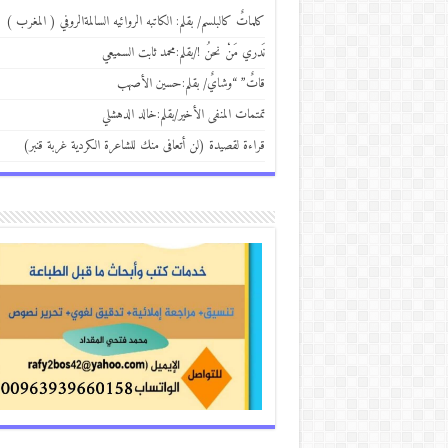
كلماتٌ كالبلسم/ بقلم: الكاتبه الروائيه السالمةالروفي ( المغرب )
نَدري مَنْ نحنُ !/بقلم:محمد ثابت السميعي
قاتٌ” “وشايٌ/ بقلم:حسين الأصهب
تمتمات المنفى الأخير/بقلم:خالد الدهشلي
قراءة لقصيدة (لن أتعافى منك للشاعرة الكردية غربة قنبر)