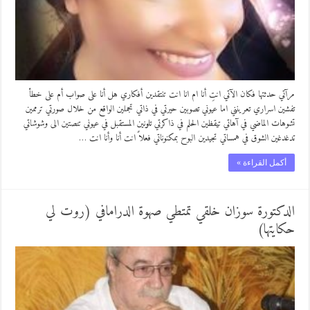
مرآتي حدثتها فكان الآتي انتِ أنا ام انا انت تنتقدين أفكاري هل أنا على صواب أم على خطأ
تفشين اسراري تعرينني اما عيوني تصوبين حيرتي في ذاتي تجملين الواقع من خلال صورتي ترممين
تشوهات الماضي في آهاتي تيقظين الحلم في ذاكرتي تلونين المستقبل في عيوني تنصتين الى وشوشاتي
تدغدغين الشوق في همساتي تجيدين البوح بمكنوناتي فعلاً انت أنا وأنا انت …
أكمل القراءة »
الدكتورة سوزان خلقي تمتطي صهوة الدرامافي (روت لي
حكايتها)