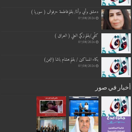
دمشق وأبي وأنا/ بقلم:فاطمة حرفوش ( سوريا )
07/08/2026
كفّي/بقلم:زكي العلي ( العراق )
07/08/2026
بكاء المساكين / بقلم:هشام باشا (اليمن)
07/08/2026
أخبار في صور