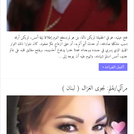
فتح عينيه، هو في الحقيقة لم يكن نائما، بل هو لم يستطع النوم إطلاقا ليلة أمس، لم يكن أرقه
بسبب مشكلة صادفته، أو حدث أليم ألم به، أو حتى انزعاج عكر صفوه، كان متوترا ذلك التوتر
اللذيذ الذي يسري في جسده ووجدانه مُحدثا خدرا يدغدغ أحاسيسه، ويفتح مغاليق قلبه على عالم
جديد. أمس استلم شهادته، واليوم عليه أن يتوجه إلى …
أكمل القراءة »
مرآتي/بقلم: نجوى الغزال ( لبنان )