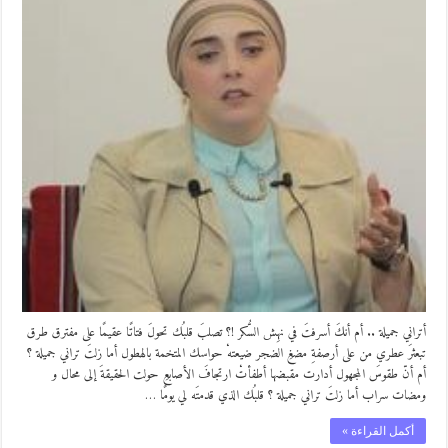
أتراني جميلة .. أم أنكَ أسرفتَ في نهِش السُّكر !؟ تصلبَ قلبُك تحولَ فتاتًا عقيمًا على مفترق طرق
تبعثرَ عطري من على أرصفةِ مضغِ الضجر ضيعتهْ حواسك المتخمة بالهطول أما زلتَ تراني جميلة ؟
أم أنّ طقوسَ المجهول أدارت مقبضها أطفأتْ ارتجافَ الأصابعِ حولت الحقيقةَ إلى محال و
ومضات سراب أما زلتَ تراني جميلة ؟ قلبُك الذي قدمتَه لي يومًا …
أكمل القراءة »