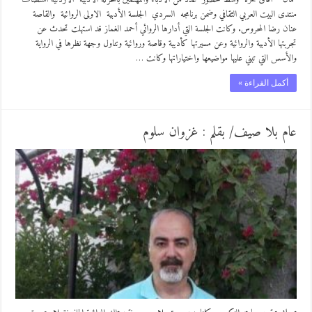
منتدى البيت العربي الثقافي وضمن برنامجه السردي الجلسة الأدبية الاولى الروائية والقاصة
عنان رضا المحروس. وكانت الجلسة التي أدارها الروائي أحمد الغماز قد استهلت تحدث عن
تجربتها الأدبية والروائية وعن مسيرتها كأديبة وقاصة وروائية وتناول وجهة نظرها في الرواية
والأسس التي تبني عليها مواضيعها واختياراتها وكانت …
أكمل القراءة »
عام بلا صيف/ بقلم : غزوان سلوم