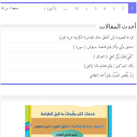
1
2
3
4
5
»
10
...
الأخيرة »
صفحة 1 من 16
أحدث المقالات
قراءة لقصيدة (لن أتعافى منك للشاعرة الكردية غربة قنبر)
دمشق وأبي وأنا/ بقلم:فاطمة حرفوش ( سوريا )
كفّي/بقلم:زكي العلي ( العراق )
بكاء المساكين / بقلم:هشام باشا (اليمن)
إِنْ يَنْقُصِ الصَّبْرُ/ بقلم:أحمد النظامي