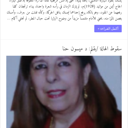
يمسك بمقود سيارته التكسي، بكلتا يديه، حتى يلامس مرفقيه تلك الدائرة الملفوفة بلاصق مهترء،
الحاج أيمن من مواليد (1928)م، لم يترك الزمان في رأسه شعرة واحدة، يداه ترتجفان كلما
رفعهما عن المقود، وهو بالكاد يرفع إحداهما ليمسك بناقل الحركة، وكأنه تفلت من جرف، وأمسك
بغصن ناتئ منه، ينحني للأمام ملتمساً مزيداً من وضوح الرؤيا تحت حبال المطر، لم تخفي أكمام …
أكمل القراءة »
سقوط الهالة /بقلم: د ميسون حنا