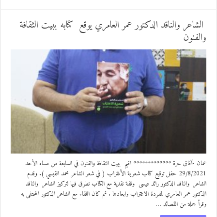
الشاعر والناقد الدكتور عمر العامري يوقع كتابه ببيت الثقافة
والفنون
عمان -آفاق حرة ************* اقيم ببيت الثقافة والفنون في السابعة من مساء الأحد
29/8/2021 حفل توقيع كتاب شعرية الأغتراب ( في شعر الشاعر محمد القيسي ). وقدم
الشاعر والناقد الدكتور رائد عيسى وقفة نقدية مع الكتاب تطرق فيها لتركيز الشاعر والناقد
الدكتور عمر العامري لمفردة الاغتراب وابعادها . ثم كان اللقاء مع الشاعر الدكتور المحتفى به
وقرأ جملة من القصائد …