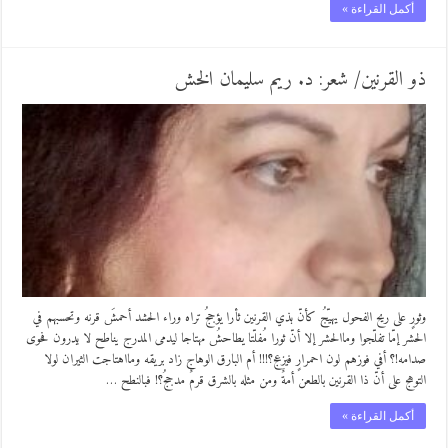
أكمل القراءة »
ذو القرنين/ شعر: د. ريم سليمان الخش
وثورٍ على ريح الفحول يهيّجُ كأنّ بذي القرنين ثأرا يؤججُ تراه وراء الحشد أحمشَ قرنه وتحسبهم في
الحشر إمّا تفلّجوا وماالحشر إلا أنّ ثورا مُفلّتا يطاحشُ مهتاجا ليدمى المدرج يناطح لا يدرون فحوى
صدامه!؟ أفي فوزهم لون احمرارٍ فيزعج؟!!! أم البارق الوهاج زاد بريقه ومااهتاجت الثيران لولا
التوهج على أنّ ذا القرنين بالطعن أمةٌ ومن مثله بالشرق قرمٌ مدججُ؟! فبالنطح …
أكمل القراءة »