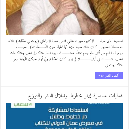
لصحيفة آفاق حرة. الدكتورة سوزان خلقي تمتطي صهوة الدرامافي (روت لي حكايتها) الناقد
د. سلطان الخضور كانت هناك مدينة قديمة كما الحياة حيث السّـــــــماء تعانق الحيـــــــاة
ويرفرف الحمام من ألف عام وعام ممتدّة خضــــــــــــراء ربيبة المطر هناك ولد الحب وهناك مات
الحـب. هنـــــــــــاك في أرابيــــــــــــــــــــلا في إربد كانت الحكاية, وفي أربد حيكت الرّواية, ومن
هناك روت لي …
أكمل القراءة »
فعاليات مستمرة لدار خطوط وظلال للنشر والتوزيع