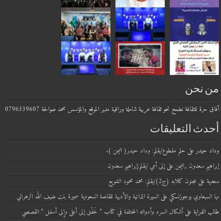
من نحن
آفاق حرة للثقافة نطمح نحو ثقافة عربية شاملة وراقية مدير الموقع والمؤسس محمد صوالحة 0796339607
أحدث التعليقات
وداد حيدر
على
حلم مقطوع/بقلم: وداد حيدر( اليمن ).
إبراهيم سعدون _اليمن
على
إلى أمي /بقلم:إبراهيم سعدون
سعدية
على
مجنون كلابه (ج2)/بقلم: محمد محمود الشويع
مها السبعاوي بوجوزلسكي
على
السيرة الذاتية والأدبية للقاصة السعودية سميرة بنت ضيف الله الزهراني
طالب الفراية
على
أشكال السرد وأدواته المختلفة في كتاب ” خَفْق إلى أعلى وإلى أسفل ” القصصي