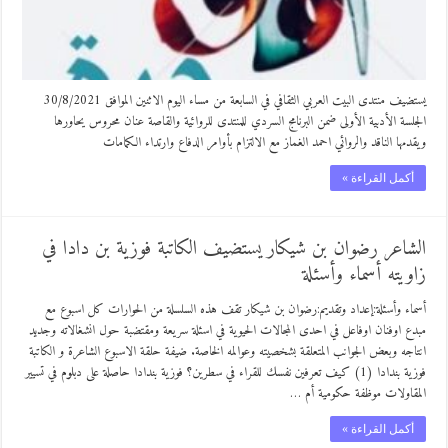
يستضيف منتدى البيت العربي الثقافي في السابعة من مساء اليوم الاثنين الموافق 30/8/2021
الجلسة الأدبية الأولى ضمن البرنامج السردي للمنتدى للروائية والقاصة عنان محروس يحاورها
ويقدمها الناقد والروائي احمد الغماز مع الالتزام بأوامر الدفاع وارتداء الكمامات
أكمل القراءة »
الشاعر رضوان بن شيكار يستضيف الكاتبة فوزية بن دادا في
زاويته أسماء وأسئلة
أسماء وأسئلة:إعداد وتقديم:رضوان بن شيكار تقف هذه السلسلة من الحوارات كل اسبوع مع
مبدع اوفنان اوفاعل في احدى المجالات الحيوية في اسئلة سريعة ومقتضبة حول انشغالاته وجديد
انتاجه وبعض الجوانب المتعلقة بشخصيته وعوالمه الخاصة. ضيفة حلقة الاسبوع الشاعرة و الكاتبة
فوزية بندادا (1) كيف تعرفين نفسك للقراء في سطرين؟ فوزية بندادا حاصلة على دبلوم في تسيير
المقاولات موظفة حكومية أم …
أكمل القراءة »