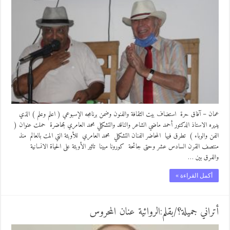
عمان – آفاق حرة استضاف بيت الثقافة والفنون وضمن برنامجه الإسبوعي ( اعلم وعلم ) الذي
يديره الاستاذ الدكتور أحمد ماضي الشاعر والناقد والتشكيلي محمد العامري بمحاضرة حملت عنوان (
الفن والوباء ) تطرق فيها المحاضر الفنان التشكيلي محمد العامري للأوبئة التي المت بالعالم منذ
منتصف القرن السادس عشر وحتى جائحة كورونا مبينا تاثير الأوبئة على الحياة الانسانية
والفرق بين …
أكمل القراءة »
أتراني جميلة؟/بقلم:الروائية عنان المحروس