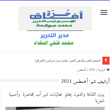
قراءة في قصيدة حميد سعيد مهرجان الغياب
دمشق وأبي وأنا/ بقلم:فاطمة حرفوش ( سوريا )
قراءة لقصيدة (لن أتعافى منك للشاعرة الكردية غربة قنبر)
الرئيسية
/
2021
/
أغسطس
أرشيف شهر:
أغسطس 2021
بيت الثقافة والفنون يختتم فعاليات شهر آب بمحاضرة وأمسية
شعرية