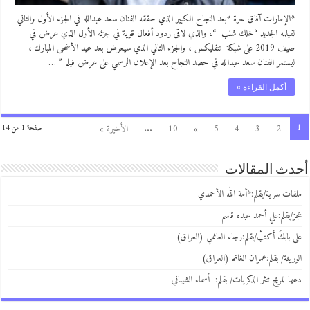
*الإمارات آفاق حرة *بعد النجاح الكبير الذي حققه الفنان سعد عبدالله في الجزء الأول والثاني
لفيلمه الجديد “خلك شنب “، والذي لاقى ردود أفعال قوية في جزئه الأول الذي عرض في
صيف 2019 على شبكة نتفليكس ، والجزء الثاني الذي سيعرض بعد عيد الأضحى المبارك ،
ليستمر الفنان سعد عبدالله في حصد النجاح بعد الإعلان الرسمي على عرض فيلم ” …
أكمل القراءة »
1
2
3
4
5
»
10
...
الأخيرة »
صفحة 1 من 14
أحدث المقالات
ملفات سرية/بقلم:*أمة الله الأحمدي
عجز/بقلم:علي أحمد عبده قاسم
على بابكَ أكتبْ/بقلم:رجاء الغانمي (العراق)
الوريثة/ بقلم:عمران الغانم (العراق)
دعها للريح تنثر الذكريات/ بقلم: أسماء الشيباني