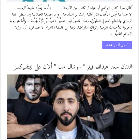
آفاق حرة كتب :إبراهيم أبو عواد / كاتب من الأردن 1 إنَّ ما يُحدِّد طبيعةَ الروابط
الاجتماعية لَيس الأفعال الارتجالية والمشاعر الساذَجة ، وإنَّما الصيغة العقلانية بين منطقِ اللغة
الرمزي والمنظورِ المعرفي السلوكي. وهذا المنظورُ لَيس تصوُّرًا ذهنيًّا أوْ فِكْرَةً مُجرَّدة ، وإنَّما هو رؤية
وجودية للأحداث اليومية والوقائع التاريخية، نابعة مِن فلسفة الماوراء الاجتماعي، أي: رؤية
الدوافع الخَفِيَّة …
أكمل القراءة »
الفنان سعد عبدالله فيلم ” سوشال مان ” ألان على نيتفليكس