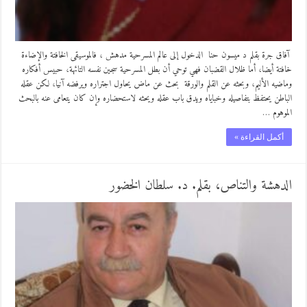
آفاق جرة بقلم د ميسون حنا الدخول إلى عالم المسرحية مدهش ، فالموسيقى الخافتة والإضاءة
خافتة أيضا، أما ظلال القضبان فهي توحي أن بطل المسرحية سجين نفسه التائهة، حبيس أفكاره
وماضيه الأليم، وبحثه عن القلم والورقة بحث عن ماض يحاول اجتراره ويرفضه آنيا، لكن عقله
الباطن يحتفظ بتفاصيله وخباياه ويدق باب عقله ويحثه لاستحضاره وإن كان يتعامى عنه بالبحث
الموهوم …
أكمل القراءة »
الدهشة والتناص، بقلم. د. سلطان الخضور