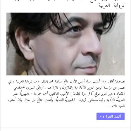
للرواية العربية
لصحيفة آفاق حرة أعلنت مساء أمس الأول نتائج مسابقة محمد إقبال حرب للرواية العربية والتي
تصدر عن مؤسسة الوطن العربي الأعلامية والفائزون بالجائزة هم : الروائي السوري محمدفتحي
المقداد (مدير تحرير موقع آفاق حرة للثقافة ) الأديب الدكتور/ أحمد سماحة – جمهوريَّة مصر
العربيَّة. الأديبة / لينة مصطفى كريدية – الجمهوريَّة اللبنانيَّة. وأعلنت النتائج من خلال بيان أصدره
السيد علاء …
أكمل القراءة »