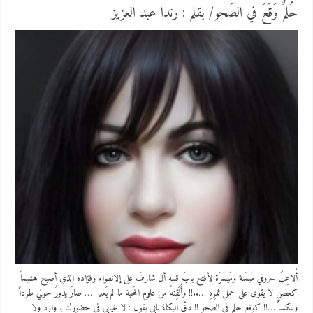
حُلمٌ وَقَعَ في الصَحو/ بقلم : رندا عبد العزيز
أُلاعِبُ حروفي مَيمَنة ومَيسَرَة لأفتح بابَ قلبه أل شارفَ على إلانطواء وفؤاده الذي أصبح هشيماً
كغصنٍ لا يقوى على حملِ ثمرِهِ …..!! وأُلَقِنهُ من علومِ المَحبة ما لم يَعلم … صارَ يدورُ حولي طرداً
وعكساً …!! كوقع حلمٍ في الصحو !! دقَّ البكاءُ بابي يقول : لا غيابي في حضورك ؛ وارد ولا