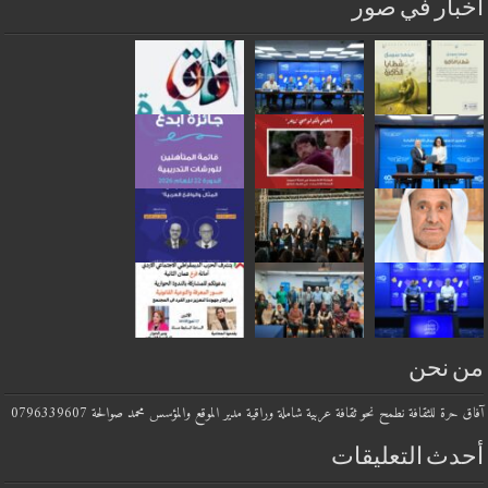
أخبار في صور
من نحن
آفاق حرة للثقافة نطمح نحو ثقافة عربية شاملة وراقية مدير الموقع والمؤسس محمد صوالحة 0796339607
أحدث التعليقات