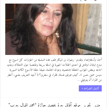
أسماء وأسئلة:إعداد وتقديم : رضوان بن شيكار تقف هذه السلسلة من الحوارات كل اسبوع مع
مبدع اوفنان اوفاعل في احدى المجالات الحيوية في اسئلة سريعة ومقتضبة حول انشغالاته وجديد
انتاجه وبعض الجوانب المتعلقة بشخصيته وعوالمه الخاصة. ضيفة حلقة الاسبوع الكاتبة السورية
سوسن جميل حسن 1. كيف تعرفين نفسك للقراء في سطرين؟ لا أجيد التعريف بنفسي، أنتظر
من القراء أن يعرفوني …
أكمل القراءة »
مدير تحرير موقع آفاق حرة يحصد جائزة “محمد إقبال حرب”