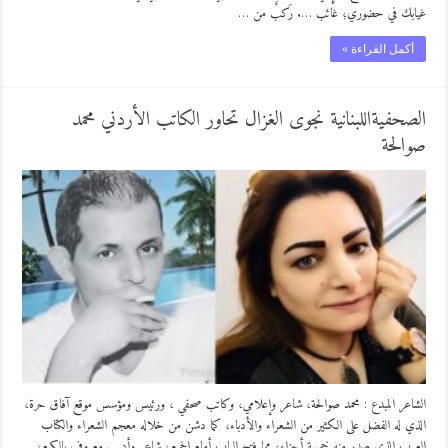
غيابك في حضوري؛ غائب …. رَكبٌ من …
أكمل القراءة »
الصحفيةاللبنانية نجوى الغزال تحاور الكاتب الأردني محمد
صوالحة
الشاعر المبدع : محمد صوالحة، شاعر وإعلامي، وكاتب صحفي ، ورئيس ومؤسس موقع آفاق حرة،
الذي له الفضل على الكثير من الشعراء والأدباء، كما دشن من خلاله معجم الشعراء والكتاب
العرب الذي صدر منه خمسة أجزاء، مما فتح الباب أمام الجميع، شاعر وأديب معروف بالكرم،