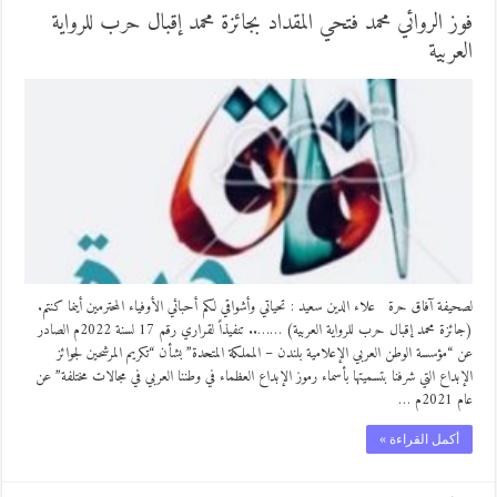
فوز الروائي محمد فتحي المقداد بجائزة محمد إقبال حرب للرواية
العربية
لصحيفة آفاق حرة علاء الدين سعيد : تحياتي وأشواقي لكم أحبائي الأوفياء المحترمين أينما كنتم.
(جائزة محمد إقبال حرب للرواية العربية) …….. تنفيذاً لقراري رقم 17 لسنة 2022م الصادر
عن “مؤسسة الوطن العربي الإعلامية بلندن – المملكة المتحدة” بشأن “تكريم المرشحين لجوائز
الإبداع التي شرفنا بتسميتها بأسماء رموز الإبداع العظماء في وطننا العربي في مجالات مختلفة” عن
عام 2021م …
أكمل القراءة »