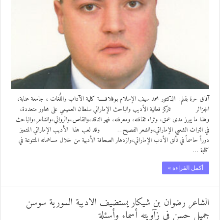
آفاق حرة بقلم: الدكتور محمد سيف الإسلام بـوفلاقـــــة كلية الآداب واللُّغات ، جامعة عنابة،
الجزائر تتركز فعالية الأديب والباحث الإماراتي سلطان العميمي على محاور متعددة،
وهذا ما يبرز مدى عمق، وثراء ثقافته، ومعرفته، فهو الناقد،والقاص،والروائي،والشاعر،والباحث
في التراث الشعبي الإماراتي،والشعر الفصيح… وقد لعب هذا الأديب الإماراتي المتميز
دوراً حاسماً في تألق الأدب الإماراتي،وازدهار الصحافة الأدبية من خلال مساهماته المتنوعة في
كتابة …
أكمل القراءة »
الشاعر رضوان بن شيكار يستضيف الاديبة السورية سوسن
جميل حسن في زآويته أسماء وأسئلة