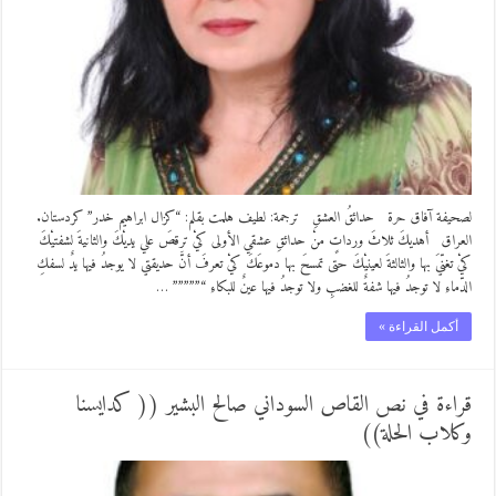
لصحيفة آفاق حرة حدائقُ العشقِ ترجمة: لطيف هلمت بقلم: “كزال ابراهيم خدر” كردستان.
العراق أهديكَ ثلاثَ ورداتٍ منْ حدائقِ عشقي الأولى كيْ ترقصَ علي يديْكَ والثانيةَ لشفتيْكَ
كيْ تغنّيَ بها والثالثةَ لعينيْكَ حتى تمسحَ بها دموعَكَ كيْ تعرفَ أنَّ حديقتي لا يوجدُ فيها يدٌ لسفكِ
الدّماءِ لا توجدُ فيها شفةٌ للغضبِ ولا توجدُ فيها عينٌ للبكاءِ “””””” …
أكمل القراءة »
قراءة في نص القاص السوداني صالح البشير (( كدايسنا
وكلاب الحلة))