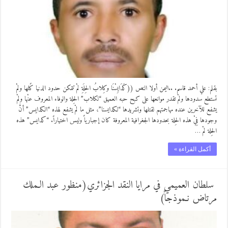
بقلم: علي أحمد قاسم. ..اليمن أولا النص ((كَدَايِسْنَا وكِلابُ الحِلَةِ لمْ تتمكن حدود الدنيا كًلها ولمْ
تستطع سدودها ولمْ تقدر موانعها على كبح حبه العميق “لكلاب” الحِلة والوفاء المعروف عنْها ولمْ
يشفع للآخرين عنده مهاجمتهم لقتلها وتشريدها “لكدايسنا”، مثل ما لمْ يشفع لهذه “الكدايس” أنَّ
وجودها فِيْ هذه الحِلة بحدودها الجغرافية المعروفة كان إجبارياً وليس اختياراً. “كدايس” هذه
الحِلة لمْ …
أكمل القراءة »
سلطان العميمي في مرايا النقد الجزائري(منظور عبد الـملك
مرتاض نـموذجاً)