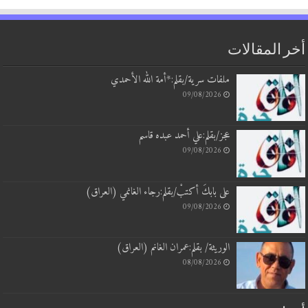
أخر المقالات
ملفات سرية/بقلم:*أمة الله الأحمدي
09/08/2026
عجز/بقلم:علي أحمد عبده قاسم
09/08/2026
على بابكَ أكتبْ/بقلم:رجاء الغانمي (العراق)
09/08/2026
الوريثة/ بقلم:عمران الغانم (العراق)
08/08/2026