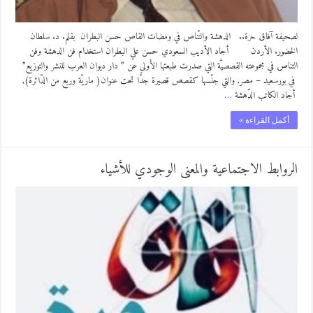
لصحيفة آفاق حرة.. الدهشة والتّناص في ومضات القاص حسن البطران بقلم. د. سلطان
الخضور. الأردن أجاد الأديب السعودي حسن علي البطران استخدام فن الدهشة وفن
التناص في مجموعته القصصيّة التي صدرت طبعتها الأولى عن ” دار ديوان العرب للنشر والتوزيع”
في بورسعيد – مصر, والتي جنّسها كقصص قصيرة جدًّا تحت عنوان( ماريّة وربع من الدّائرة),
أجاد الكاتب الدّهشة …
أكمل القراءة »
الروابط الاجتماعية والمعنى الوجودي للأشياء