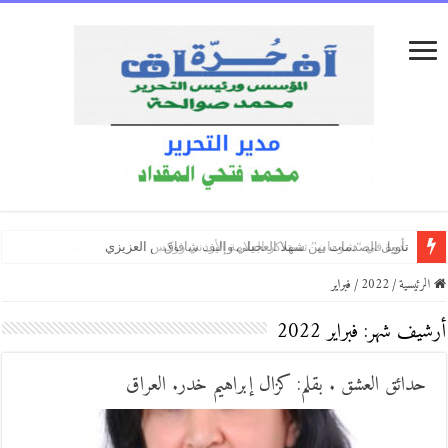
عجز/بقلم:علي أحمد عبده قاسم
أعرض الإبداع/ بقلم:إبراهيم طلحة
ملفات سرية/بقلم:*أمة الله الأحمدي
الرئيسية
/
2022
/
فبراير
أرشيف شهر:
فبراير 2022
حدائق العشق . بقلم: كزال إبراهيم خدر. العراق