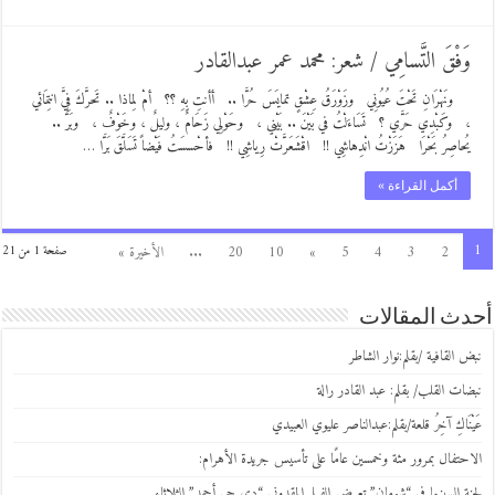
وَفْقَ التَّسامِي / شعر: محمد عمر عبدالقادر
ونَهْرَانِ تَحْتَ عُيُونِي وزَوْرَقُ عِشْقٍ تمايَسَ حُرَّا .. أأنتِ بِهِ ؟؟ أمْ لِماذا .. تَحرَّكَ فِيَّ انتِمَائي
، وكَبْدِي حَرَّي ؟ تَسَاءَلْتُ في بَيْنَ .. بَيْني ، وحَوْلِي زَحَامٌ ، وليلٌ ، وخَوْفٌ ، وبَرٌّ ..
يُحاصِرُ بَحْرَا هَزَزْتُ انْدِهاشِي !! اقْشَعَرَّتْ رِياشِي !! فأحْسسَتُ فَيْضاً تَسَلَّقَ بَرَّا …
أكمل القراءة »
1
2
3
4
5
»
10
20
...
الأخيرة »
صفحة 1 من 21
أحدث المقالات
نبض القافية /بقلم:نوار الشاطر
نبضات القلب/ بقلم: عبد القادر رالة
عَيْنَاكِ آخِرُ قلعة/بقلم:عبدالناصر عليوي العبيدي
الاحتفال بمرور مئة وخمسين عامًا على تأسيس جريدة الأهرام:
لجنة السينما في “شومان” تعرض الفيلم المقدوني “دي جي أحمد” الثلاثاء