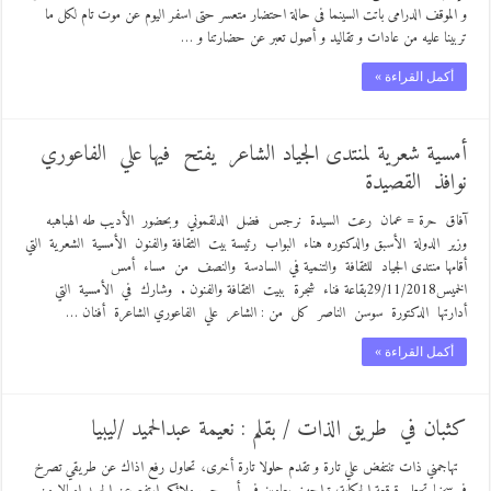
و الموقف الدرامى باتت السينما فى حالة احتضار متعسر حتى اسفر اليوم عن موت تام لكل ما
تربينا عليه من عادات و تقاليد و أصول تعبر عن حضارتنا و …
أكمل القراءة »
أمسية شعرية لمنتدى الجياد الشاعر يفتح فيها علي الفاعوري
نوافذ القصيدة
آفاق حرة = عمان رعت السيدة نرجس فضل الدلقموني وبحضور الأديب طه الهباهبه
وزير الدولة الأسبق والدكتوره هناء البواب رئيسة بيت الثقافة والفنون الأمسية الشعرية التي
أقامها منتدى الجياد للثقافة والتنمية في السادسة والنصف من مساء أمس
الخميس29/11/2018بقاعة فناء شجرة ببيت الثقافة والفنون . وشارك في الأمسية التي
أدارتها الدكتورة سوسن الناصر كل من : الشاعر علي الفاعوري الشاعرة أفنان …
أكمل القراءة »
كثبان في طريق الذات / بقلم : نعيمة عبدالحميد /ليبيا
تهاجمني ذات تنتفض علي تارة و تقدم حلولا تارة أخرى، تحاول رفع اذاك عن طريقي تصرخ
في سجنها تحطم قوقعة الحكاية، تواجهني بعامين في أسر حب ملائكي ارتفع عن الجسد اميالا من