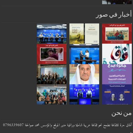
أخبار في صور
من نحن
آفاق حرة للثقافة نطمح نحو ثقافة عربية شاملة وراقية مدير الموقع والمؤسس محمد صوالحة 0796339607