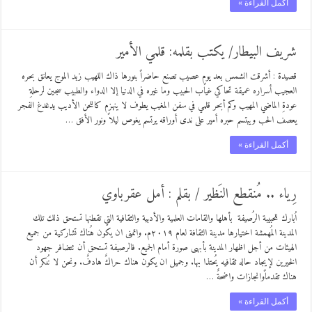
أكمل القراءة »
شريف البيطار/ يكتب بقلمه: قلمي الأمير
قصيدة : أشرقت الشمس بعد يومٍ عصيب تصنع حاضراً بنورها ذاك اللهيب زبد الموج يعانق بحره
العجيب أسراره عميقة تحاكي غياب الحبيب وما غيره في الدنيا إلا الدواء والطبيب سجين لرحلةِ
عودةِ الماضي المهيب وكم أبحر قلمي في سفن المغيب يطوف لا ينهزم كاللحن الأديب يدغدغ الفجر
يعصف الحب ويبتسم حبره أمير على ندى أوراقه يرتسم يغوص ليلاً ونور الأفق …
أكمل القراءة »
رِياء .. مُنقطع النَظير / بقلم : أمل عقرباوي
اُبارك للحبيبة الرُصيفة بأهلها والقامات العلمية والأدبية والثقافية التي تقطنها تستحق ذلك تلك
المدينة المُهمشة اختيارها مدينة الثقافة لعام ٢٠١٩م. واتمنى ان يكون هُناك تشاركية من جميع
الهيئات من أجل اظهار المدينة بأبهى صورة أمام الجميع. فالرصيفة تستحق أن تتضافر جهود
الخيرين لإيجاد حاله ثقافيه يُحتذا بها. وجميل ان يكون هناك حراكٌ هادفٌ. ونحن لا نُنكر أن
هناك تقدماًوانجازات واضحةٌ …
أكمل القراءة »