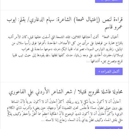
قراءة لنص (إغتيال شمعة) الشاعرة: سهام الدغاري/ بقلم: ايوب
عمرو قاسم
أغتيال شمعة* أتمت أختناقها الثلاثين، تلك الشمعة التي أسلمت عنقها لليل،كان الأمر أشبه
بانتزاع محارة من قوقعتها على مرأى من كل الأصداف الجاحدة ،أفرغوا فوق رأسها سلال من
تهاليل، زغاريد النوارس السوداء تصمُ نداء قلبها البكر،خرت دموعها ساجدة في محراب
توسلاتها،حفرت أخاديد على وجه زينتها، مدت كفها لظلها ،عله يقودها إلى حيث تهب قلبها
للريح،وتصرخ بملء أشداقها …
أكمل القراءة »
محاولة فاشلة للخروج قتيلا / شعر الشاعر الأردني علي الفاعوري
أحاولُ أن لا أكونَ حزيناً لكي لا يزيد بريقُكِ أكثرْ أحاولُ أن لا أكون جريئاً لأنّ المسافة
بيني وبين عيوني تطولُ مساءً فأجلسُ تحت القصيدة أقرأُ وجهكِ حين يضيءْ وأشربُ شايَ الكلامِ
البريءْ وأكبُرْ أحاولُ أن لا أكون شديدَ الوضوحِ لأنّ الحكايةَ اعظمُ مما أظنُّ وأخطرْ وكيف يفكِّرُ
مثلي بقتل المساء وكيف تظنُّ يدايَ بأن السماء زجاجٌ إذا لامستهُ …