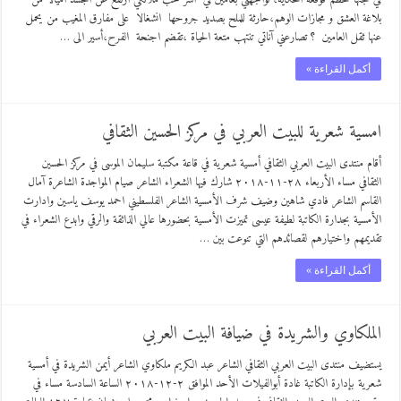
بلاغة العشق و مجازات الوهم،حارثة للملح بصديد جروحها انشغالا على مفارق المغيب من يحمل
عنها ثقل العامين ؟ تصارعني آناتي تنتهب متعة الحياة ،تقضم اجنحة الفرح،أسير الى …
أكمل القراءة »
امسية شعرية للبيت العربي في مركز الحسين الثقافي
أقام منتدى البيت العربي الثقافي أمسية شعرية في قاعة مكتبة سليمان الموسى في مركز الحسين
الثقافي مساء الأربعاء ٢٨-١١-٢٠١٨ شارك فيها الشعراء الشاعر صيام المواجدة الشاعرة آمال
القاسم الشاعر فادي شاهين وضيف شرف الأمسية الشاعر الفلسطيني احمد يوسف ياسين وادارت
الأمسية بجدارة الكاتبة لطيفة عيسى تميزت الأمسية بحضورها عالي الذائقة والرقي وابدع الشعراء في
تقديمهم واختيارهم لقصائدهم التي تنوعت بين …
أكمل القراءة »
الملكاوي والشريدة في ضيافة البيت العربي
يستضيف منتدى البيت العربي الثقافي الشاعر عبد الكريم ملكاوي الشاعر أيمن الشريدة في أمسية
شعرية بإدارة الكاتبة غادة أبوالفيلات الأحد الموافق ٢-١٢-٢٠١٨ الساعة السادسة مساء في