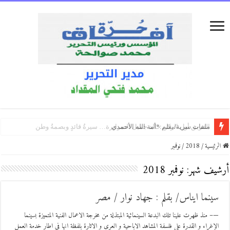
عجز/بقلم:علي أحمد عبده قاسم
ملفات سرية/بقلم:*أمة الله الأحمدي
على بابكَ أكتبْ/بقلم:رجاء الغانمي (العراق)
الرئيسية
/
2018
/
نوفمبر
أرشيف شهر:
نوفمبر 2018
سينما ايناس/ بقلم : جهاد نوار / مصر
—– منذ ظهرت علينا تلك البدعة السينمائية المبتذلة من مخرجة الاعمال الفنية المتميزة بسينما
الإغراء و القدرة على فلسفة المشاهد الاباحية و العرى و الاثارة بلفظة انها فى اطار خدمة العمل