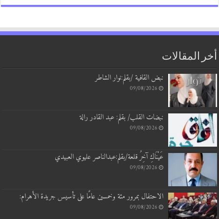
أخر المقالات
نبض القافية /بقلم:نوار الشاطر
09/08/2026
نبضات القلب/ بقلم: عبد القادر رالة
09/08/2026
عَيْنَاكِ آخِرُ قلعة/بقلم:عبدالناصر عليوي العبيدي
09/08/2026
الاحتفال بمرور مئة وخمسين عامًا على تأسيس جريدة الأهرام:
09/08/2026