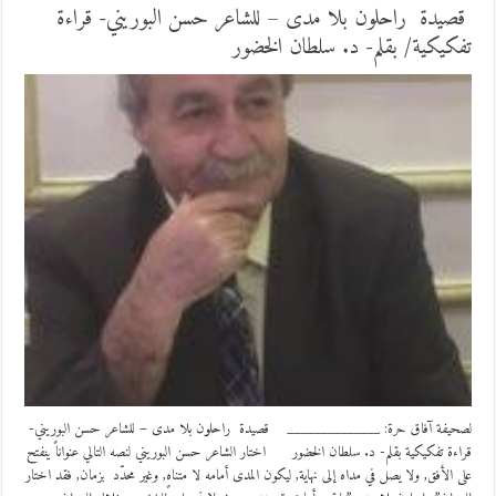
قصيدة راحلون بلا مدى – للشاعر حسن البوريني- قراءة
تفكيكية/ بقلم- د. سلطان الخضور
لصحيفة آفاق حرة: ______________ قصيدة راحلون بلا مدى – للشاعر حسن البوريني-
قراءة تفكيكية بقلم- د. سلطان الخضور اختار الشاعر حسن البوريني لنصه التالي عنواناً ينفتح
على الأفق, ولا يصل في مداه إلى نهاية, ليكون المدى أمامه لا متناهٍ, وغير محدّد بزمان, فقد اختار