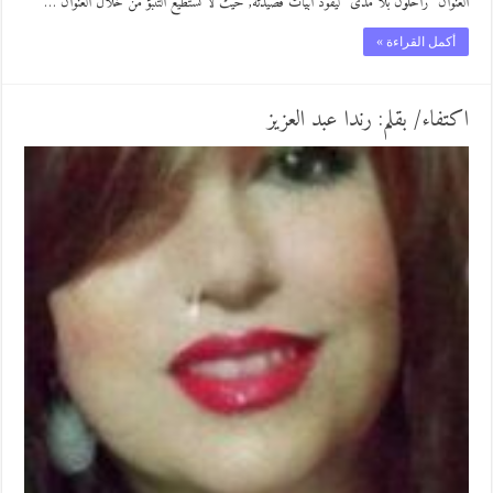
العنوان” راحلون بلا مدى” ليقود أبيات قصيدته, حيث لا نستطيع التنبؤ من خلال العنوان …
أكمل القراءة »
اكتفاء/ بقلم: رندا عبد العزيز