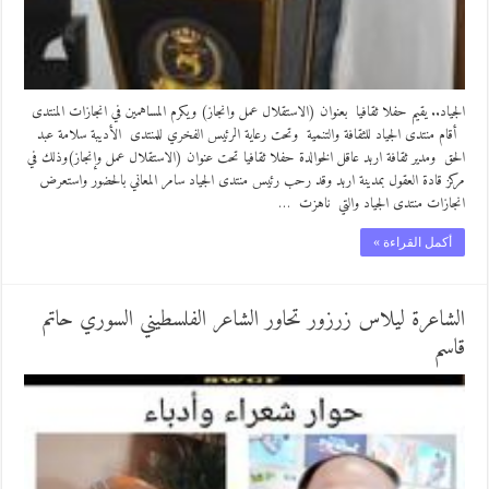
الجياد.. يقيم حفلا ثقافيا بعنوان (الاستقلال عمل وانجاز) ويكرم المساهمين في انجازات المنتدى
أقام منتدى الجياد للثقافة والتنمية وتحت رعاية الرئيس الفخري للمنتدى الأديبة سلامة عبد
الحق ومدير ثقافة اربد عاقل الخوالدة حفلا ثقافيا تحت عنوان (الاستقلال عمل وإنجاز)وذلك في
مركز قادة العقول بمدينة اربد وقد رحب رئيس منتدى الجياد سامر المعاني بالحضور واستعرض
انجازات منتدى الجياد والتي ناهزت …
أكمل القراءة »
الشاعرة ليلاس زرزور تحاور الشاعر الفلسطيني السوري حاتم
قاسم