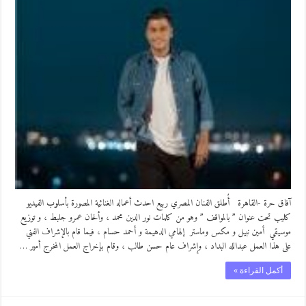
آفاق حرة -القاهرة أُطلق الفنان المصري ربيع احدث أعماله الغنائية المصورة بأسلوب الفيديو
كليب تحت عنوان ” بالمواقف ” وهو من كلمات نور الدين محمد ، وألحان عمرو جلبط ، و توزيع
موسيقي أمين نبيل و مكس وماستر إلهامي الدهيمة و أحمد حسام ، فيما قام بالإشراف الفني
على هذا العمل عبدالله البداد ، وإشراف عام حسن طالب ، وقام بإخراج العمل المخرج أمير …
أكمل القراءة »