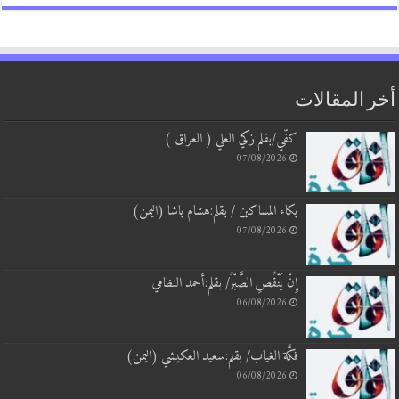
أخر المقالات
كفّي/بقلم:زكي العلي ( العراق )
07/08/2026
بكاء المساكين / بقلم:هشام باشا (اليمن)
07/08/2026
إِنْ يَنْقُصِ الصَّبْرُ/ بقلم:أحمد النظامي
06/08/2026
فكَّة الغياب/ بقلم:سعيد العكيشي (اليمن)
06/08/2026