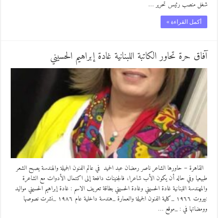
شغل منصب رئيس تحرير …
أكمل القراءة »
آفاق حرة تحاور الكاتبة اللبنانية غادة إبراهيم الحسيني
القاهرة – حاورها الشاعر ناصر رمضان عبد الحميد في عالم الفنون الجميلة والهندسة يصبح الشعر
طبيعيا وفي حاله أن يكون الأب شاعرا، فالجنينات دافعة إلى اكتمال الأدوات مع الشاعرة
والمهندسة اللبنانية غادة الحسيني وغادة الحسيني بطاقة تعريف الاسم : غادة إبراهيم الحسيني مواليد
:بيروت ١٩٦٦ _كلية الفنون الجميلة والعمارة _هندسة داخلية عام ١٩٨٦ _نشرت نصوصها
وومضاتها في : _موقع …