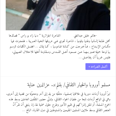
-هاشم خليل عبدالغني الشاعرة الجزائرية ” دنيا زاد بو راس ” قصائدها
تحمل طـابعا إنسانـيا وطـنيا وقوميا ، شاعـرة تجري فــي عروقها النخوة العــربية ، فـفـجرت فيها
مكــامن الإبــداع ، فــأخـرجت مـن كـنانـة قــاموسها ، كمــا يقال … افضــل الكلمات لترسـم
بها لوحة جميلة تعــبر بــهــا عــن صــمود أهــل القـــدس ومــقاومة أهلها للاحتلال الصهيوني،
فـليس غـريباً أن يتفاعـــل …
أكمل القراءة »
مسلمو أوروبا والخيار الثقافي/ بقلم:د. عزالدين عناية
تهزّ أوروبا أزمات دورية في علاقتها بمسلميها، متنقّلة من بلد إلى آخر ومتحوّلة من قضية إلى أخرى.
وهي في الواقع أزمات نابعة من طغيان الخواء الثقافي، وتدنّي حضور المثقّفين العاملين وسط هذه
الجموع المسلمة، أو لنقل إشراكهم في تقييم الأمور وطرح حلول عملية لها. إذ ينبغي أن نقرَّ أنّ
العنصر الثقافي وسط ملايين المسلمين المقيمين والمستوطنين في دول القارة، البالغ …