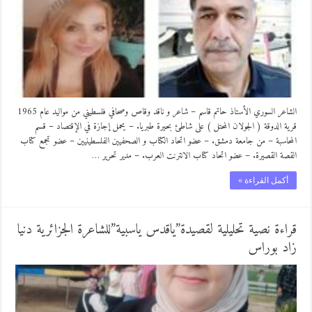
الشاعر السوري الأستاذ حاتم قاسم – شاعر و ناقد وقاص وصحافي فلسطيني من مواليد عام 1965
قرية الدوقة ( الجولان المحتل ) على شاطئ بحيرة طبريا. – يحمل إجازة في الإقتصاد – قسم
المحاسبة – من جامعة دمشق. – عضو اتحاد الكتاب و الصحفيين الفلسطينيين – عضو تجمع كتاب
القصة القصيرة. – عضو اتحاد كتاب الانترنت العرب. – مدير تحرير …
أكمل القراءة »
قراءة نصية تحليلية لقصيدة”ياقدس ياسبية”للشاعرة الجزائرية دنيا
زاد بوراس