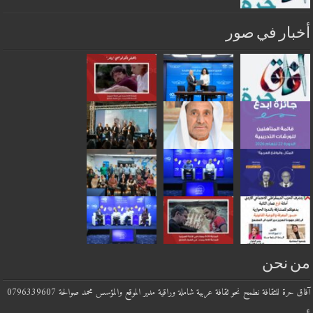
أخبار في صور
من نحن
آفاق حرة للثقافة نطمح نحو ثقافة عربية شاملة وراقية مدير الموقع والمؤسس محمد صوالحة 0796339607