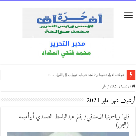
كفّي/بقلم:زكي العلي ( العراق )
بكاء المساكين / بقلم:هشام باشا (اليمن)
الكتاب الذي انتظرته ثلاثين عامًا… «لقد اخترت»
الرئيسية
/
2021
/
مايو
أرشيف شهر:
مايو 2021
قلبها وياسمينها الدمشقي/ بقلم:عبدالباسط الصمدي أبوأميمه
(اليمن)