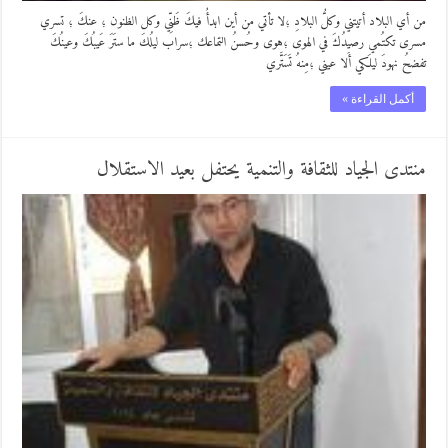
من أي البلاد أتيتني وكلُّ البلادِ ؛لا تأتي من أين ابدأُ فيكَ ظَنِّي وكل الظنون ؛ عنكَ ؛ تسري
مسرى تكتُمي رصيدُكَ في الهوى ؛هوى وحُسنُ التماعك ؛سراب ليلُكَ ما ستَرَ عَيبُكَ وعينُكَ
تفضحُ نهودَ ليلَكي أَلا عيني ؛مِنهُ تَسَتَّري
أكمل القراءة »
منتدى الجياد للثقافة والتنمية يحتفل بعيد الاستقلال