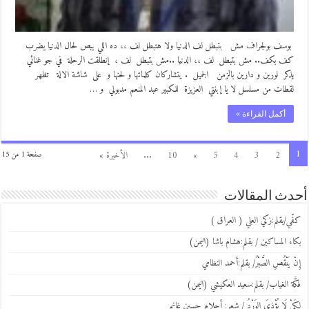
بوسف بولجراف مش بتبطل لف الدنيا ولا هتبطل لف ،، ده اللي يبص لحال الدنيا يضرب
كف بكف.. مش بتبطل لف ،، الدنيا ..مش بتبطل لف ، إنطلقت الرحلة في جو غنائي
يذكر لورين و دارين بالزمن الجميل . يتشاركان كلماتها و لحنها و على شاشة الالة تظهر
لقطات من مسلسل لا يا إبنتي العزيزة للكبير عبد المنعم مدبولي و …
أكمل القراءة »
1
2
3
4
5
»
10
...
الأخيرة »
صفحة 1 من 15
أحدث المقالات
كفّي/بقلم:زكي العلي ( العراق )
بكاء المساكين / بقلم:هشام باشا (اليمن)
إِنْ يَنْقُصِ الصَّبْرُ/ بقلم:أحمد النظامي
فكَّة الغياب/ بقلم:سعيد العكيشي (اليمن)
لِكَيْ لَا يُؤْذِيَ الوَرْدُ / شعر: أحلام حسين غانم