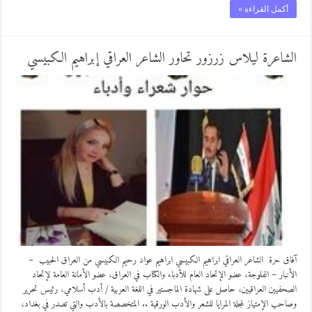
أكمل القراءة »
الشاعرة ليلاس زرزور تحاور الشاعر العراقي إبراهيم الكبيسي
آفاق حرة الشاعر العراقي ابراهيم الكبيسي ابراهيم عواد رحيم الكبيسي من العراق الحبيب –
الأنبار – الفلوجة، عضو الإتحاد العام للأدباء والكتاب في العراق، عضو الأمانة العامة لإتحاد
الصحفيين العراقيين، حاصل على شهادة الماجستير في اللغة العربية / أدب أسلامي، رئيس تحرير
وصاحب الإمتياز لمجلة المرايا للشعر والأدب الورقية .. المتخصصة بالأدب والتي تصدر في بغداد،