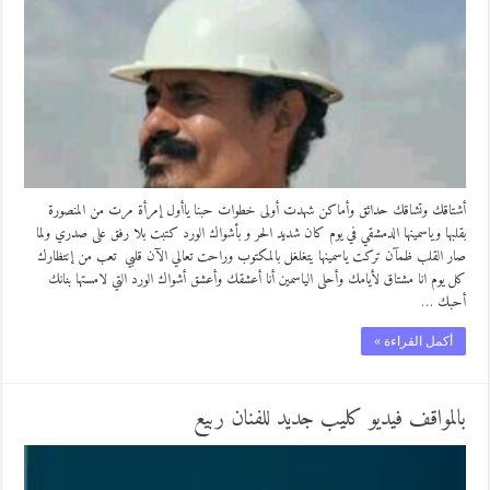
أشتاقك وتشاقك حدائق وأماكن شهدت أولى خطوات حبنا ياأول إمرأة مرت من المنصورة
بقلبها وياسمينها الدمشقي في يوم كان شديد الحر و بأشواك الورد كتبت بلا رفق على صدري ولما
صار القلب ظمآن تركت ياسمينها يتغلغل بالمكتوب وراحت تعالي الآن قلبي تعب من إنتظارك
كل يوم انا مشتاق لأيامك وأحلى الياسمين أنا أعشقك وأعشق أشواك الورد التي لامستها بنانك
أحبك …
أكمل القراءة »
بالمواقف فيديو كليب جديد للفنان ربيع