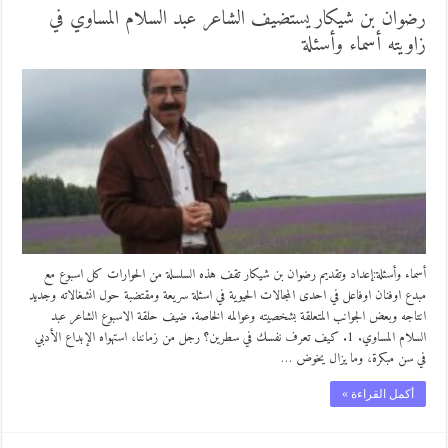
رضوان بن شيكار يستضيف الشاعر عبد السلام المساوي في
زاويته أسماء وأسئلة
أسماء وأسئلة:إعداد وتقديم رضوان بن شيكار تقف هذه السلسلة من الحوارات كل اسبوع مع
مبدع اوفنان اوفاعل في احدى المجالات الحيوية في اسئلة سريعة ومقتضبة حول انشغالاته وجديد
انتاجه وبعض الجوانب المتعلقة بشخصيته وعوالمه الخاصة. ضيف حلقة الاسبوع الشاعر عبد
السلام المساوي. 1. كيف تعرف نفسك في سطرين؟ رجل من زماننا، استهواه الإبداع الأدبي
في سن مبكرة، وما يزال يخوض …
أكمل القراءة »