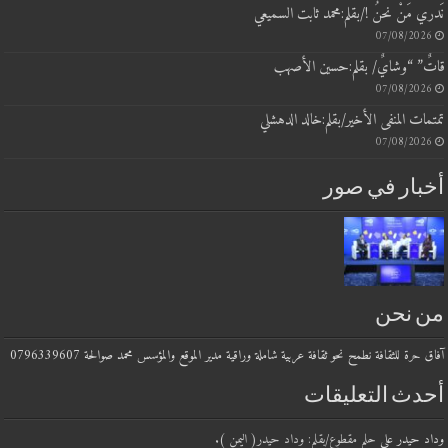
 مَنْ نحنُ !/بقلم:محمد ثابت السميعي
07/08/20
” “وشايٌ/ بقلم:حسين الأصهب
07/08/20
ت المنفى الأخير/بقلم:خالد الدهشلي
07/08/20
بار في صور
 نحن
حرة للثقافة نطمح نحو ثقافة عربية شاملة وراقية مدير الموقع والمؤسس محمد صوالحة 0796339607
دث التعليقات
 حيدر
على
حلم مقطوع/بقلم: وداد حيدر( اليمن ).