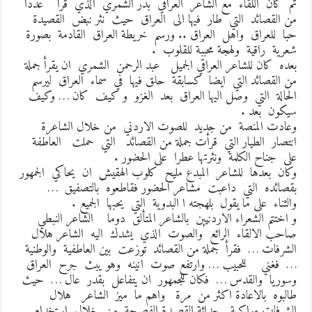
م كان اللقاء مع الشاعر العراقي بدر الشمري الذي قرأ عددا
ن القصائد التي طار فيها الى العراق حيث نثر نبض القصيدة
با للعراق واهل العراق .. ورسم خريطة العراق القادمة بصورة
عرية راقية ولهجة محببة للقلوب .
عده كان للشاعر العراقي الجميل عبد الرحمن الشمري ان يقرأ جملة
ن القصائد التي ايضا كسابقة حلق فيها في سماء العراق ليرسم
لحالة التي وصل اليها العراق بعد الغزو و كيف كان … وكيف
يكون بعد .
عادت المنصة من جديد للصوت الاردني من خلال الشاعرة
نتصار الطيار التي قرأت جملة من القصائد التي حملت العاطفة
لى جناح الكلمة ونثرتها عطرا على الحضور .
كان بعدها للشاعر المبدع مليح كلوب الهقيش ان يحاكي الجمهور
قصائده التي داعبت مشاعر الحضور فقاطعوه بالتصفيق …
الثناء على ما يقول بلهجته ا البدوية التي يحبها الجميع .
 اختتم الشعراء الاردنيين بالشاعر المتألق دوما الشاعر النبطي
احب الالقاء الرائع والصوت الذي يشدك اليه الشاعر هلال
لشرفات … فقرأ جملة من القصائد توزعت بين العاطفية والوطنية
 فغني للحبيب … وارتفع صوت انينه وهو يبث جرح العراق
سوريا والقدس … فكان للجمهور ان يتفاعل بقدر عال … حيث
البوه بالاعادة اكثر من مرة واهم ما ميز الشاعر هلال
لشرفات مواكبة حداثة القصيدة الفصيحة من خلال استخدام