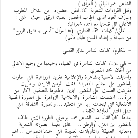
لشاعر عمر البياتي ( العراق )
قبل القراءات الشعرية كان للفن حضوره من خلال المطرب
عازف العود الذي اطرب الحضور بصوته الرقيق حيث غنى :
لأغاني اللي قدمتها مع أسماء شعرائها:
 الغالي/ كلمات محمد القطري (عدا موّال “أسعى له بشوق الروح”
ن صياغة و إعداد المبدع عليان قاسم)
 المكلوم/ كلمات الشاعر خالد القيسي
 قلبي حزن/ كلمات الشاعرة نور الضياء، وجميعها من وجميع الاغاني
ن الحان محمد القطري
استهلت الامسية بالشاعرة والإعلامية تغريد الزواهرة التي طارت
الحضور على جناح القصيدة فغنت للوطن الاردن واطربت
فرضت الصمت على الحضور الذين قاطعوها بالتصفيق اكثر من
رة … اعتمدت الشاعرة والاعلامية الزواهرة على الصورة الحسية
لانفعالية التي ابتعدت بها عن التعقيد … والصورة الشفافة التي
نقل المتلقي لمعايشة الكلمة .
عدها كان اللثاء مع الشاعر محمد بوعوني الطورة الذي طاف
الحضور بين الغزل والوطن … فحلق بعيدا بصورته الشعرية
معانيه العميقة والتأويلات العديدة التي حملتها النصوص … اهم