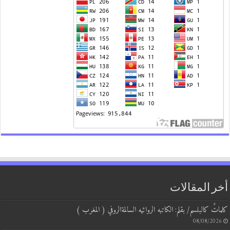
 المقالات
ٌ كالبلسم/ بقلم: الكاتبه الروائيه السالمةالروفي ( المغرب )
08/08/20