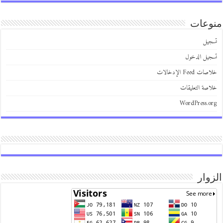
عات
يل
يل الدخول
 Feed الإدخالات
صة التعليقات
WordPress.
وار