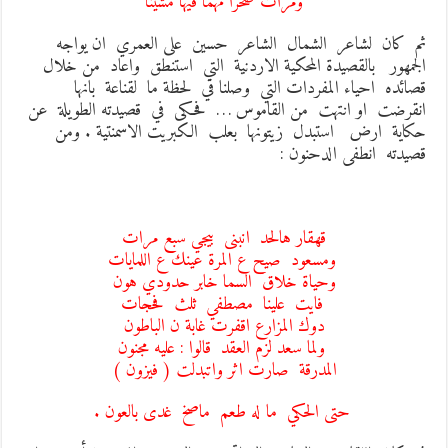
ومرات صحرا مهما فيها مشينا
م كان لشاعر الشمال الشاعر حسين على العمري ان يواجه
لجمهور بالقصيدة المحكية الاردنية التي استنطق واعاد من خلال
صائده احياء المفردات التي وصلنا في لحظة ما لقناعة بانها
نقرضت او انتهت من القاموس … فحكى في قصيدته الطويلة عن
كاية ارض استبدل زيتونها بعلب الكبريت الاسمنتية . ومن
صيدته انطفى الدحنون :
قهقار هالحد انبنى بيجي سبع مرات
ومسعود صيح ع المرة عينك ع اللمايات
وحياة خلاق السما خابر حدودي هون
فايت علينا مصطفي ثلث فحجات
دوك المزارع اقفرت غابة ن الباطون
ولما سعد لزم العقد قالوا : عليه مجنون
المدرقة صارت اثر واتبدلت ( فيزون )
حتى الحكي ما له طعم ماصخ غدى بالعون .