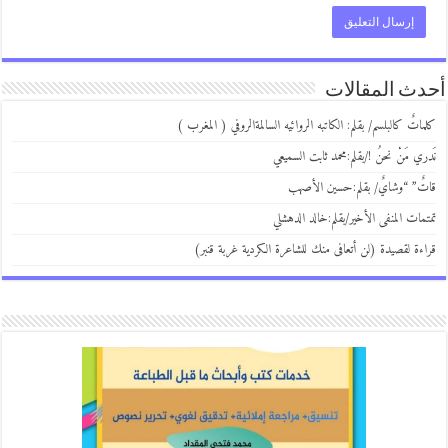
ث المقالات
اتٌ كالبلسم/ بقلم: الكاتبه الروائيه السالمةالروفي ( المغرب )
ري مَنْ نحنُ !/بقلم:محمد ثابت السميعي
ٌ” “وشايٌ/ بقلم:حسين الأصهب
مات المنفى الأخير/بقلم:خالد الدهشلي
ءة لقصيدة (لن أتعافى منك للشاعرة الكردية غربة قنبر)