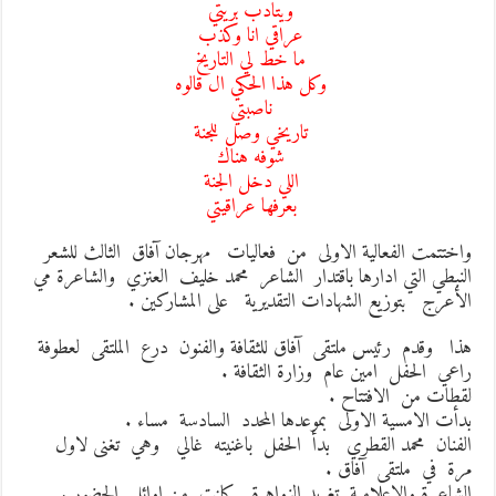
ويتادب بريتي
عراقي انا وكذب
ما خط لي التاريخ
وكل هذا الحكي ال قالوه
ناصبتي
تاريخي وصل للجنة
شوفه هناك
اللي دخل الجنة
بعرفها عراقيتي
اختتمت الفعالية الاولى من فعاليات مهرجان آفاق الثالث للشعر
لنبطي التي ادارها باقتدار الشاعر محمد خليف العنزي والشاعرة مي
لأعرج بتوزيع الشهادات التقديرية على المشاركين .
ذا وقدم رئيس ملتقى آفاق للثقافة والفنون درع الملتقى لعطوفة
اعي الحفل امين عام وزارة الثقافة .
قطات من الافتتاح .
دأت الامسية الاولى بموعدها المحدد السادسة مساء .
لفنان محمد القطري بدأ الحفل باغنيته غالي وهي تغنى لاول
رة في ملتقى آفاق .
لشاعرة والاعلامية تغريد الزواهرة كانت من اوائل الحضور .