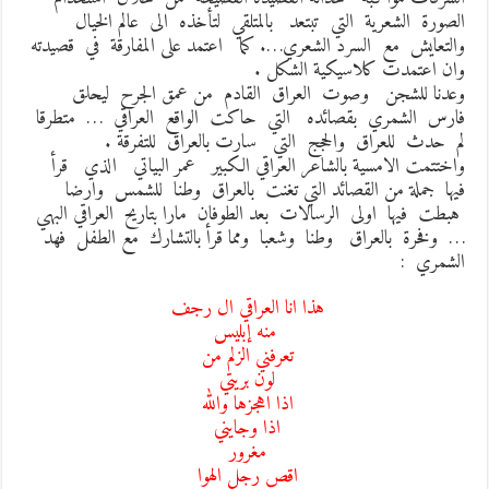
لصورة الشعرية التي تبتعد بالمتلقي لتأخذه الى عالم الخيال
التعايش مع السرد الشعري…. كما اعتمد على المفارقة في قصيدته
ان اعتمدت كلاسيكية الشكل .
عدنا للشجن وصوت العراق القادم من عمق الجرح ليحلق
ارس الشمري بقصائده التي حاكت الواقع العراقي … متطرقا
م حدث للعراق والحجج التي سارت بالعراق للتفرقة .
اختتمت الامسية بالشاعر العراقي الكبير عمر البياتي الذي قرأ
يها جملة من القصائد التي تغنت بالعراق وطنا للشمس وارضا
بطت فيها اولى الرسالات بعد الطوفان مارا بتاريح العراقي البهي
 وفخرة بالعراق وطنا وشعبا ومما قرأ بالتشارك مع الطفل فهد
لشمري :
هذا انا العراقي ال رجف
منه إبليس
تعرفني الزلم من
لون بريتي
اذا اهجزها والله
اذا وجايني
مغرور
اقص رجل الهوا