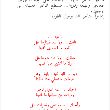
ا ميز الشاعر الطورة … الاقتراب حتى خط التماس بين
لفصحى واللهجة البدوية … فتستطيع ان تقرأ قصيدته على
لوجهين .
مما قرأ الشاعر محمد بوعوني الطورة :
يا هيه ….
تاهت … ولا عاد لقينا لها حل
كنّها ما كانت بين أدينا
ضاقت …ولا عاد خيرها هل
ولا ما نشتهي منها خذينا
دنيا … كلها كيف وليش وهل
ضعفين ما تعطي حنا عطينا
أحيان … بسمة المقبل لـ طل
ومرات من سبايبها ما غفينا
وأحيان …نسمة ضحى وقطرات طل