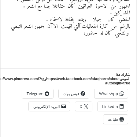
لجمهور من الاخوة العراقيين كان متفاعلا جدا مع الشعراء
لمشاركين .
لحضور كان جميلا ويتمتع بثقافة الاستماع .
الرغم من كثرة الفعاليات التي اقيمت الا ان جمهور الشعر النبطي
الشعبي كان له حضوره
ارك هذا
الموضhttps://web.facebook.com/afaqhorra/aboutوع:https://www.pinterest.com/?
autologin=tru
WhatsApp
فيس بوك
Telegram
LinkedIn
X
البريد الإلكتروني
طباعة