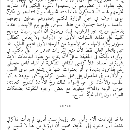
يضا يعلمون أنّ بحضورهم لن يستفيدوا بالشّيء الكثير وأنّ مشاريع
خرّجهم لهذه السّنة ستكون طعاما دسما للحاويات وأنّ أسماءهم لن تكون
وى أحرف في سجلّ الوزارة لكنّهم بحضورهم حاملين وجوههم
لنّاعسة والواجمة سيمنعون من سخط المدرّس عليهم يوم الامتحان عندما
فاجئهم بزيارته غير المرغوب فيها، ويعلمون أنّ أغلبهم سيُهان ويصبح
تلميذ على مقاعد السّنوات الأولى من الدّراسة ولا يُعامل كطالب
سؤول يكابد لإنهاء سنته الأخيرة من المرحلة الأولى للتّعليم العالي. لقد
ميّ بالتّعليم العالي فقط لأنّ منبع القرارات تصدر من أعلى مكتب في
لوزارة، ولكنّه في الحقيقة سافل لأنّه يخرج من بطون الجامعات آلات
شريّة أو أجسادا تملأ كراسي المقاهي الشّاغرة أو أشباه أناس منحطّي
لقيم يُفاخرون بشهادة لو أتوا بعشرات مثلها فلن يشفع لهم سوى النّسب
و الأقارب في الحصول على عمل يضمن كرامتهم. هي حقيقة يدركها
لطّالب والأستاذ على حدّ السّواء. لذلك ولج الأستاذ المدرّجَ كعادته،
بوسَ الوجه والملامح مُتغيّرها مع بعض الوجوه المنقوشة بضحكات
اجرة، دون إلقاء تحيّة الصّباح.
*****
ا قد ازدادت آلام رأسي عند رؤيته! لست أدري لمَ بدأت ذاكرتي
نشط أوّل دخوله إلى القاعة. صحيح أنّ الرّؤية من هنا لا تسمح لي