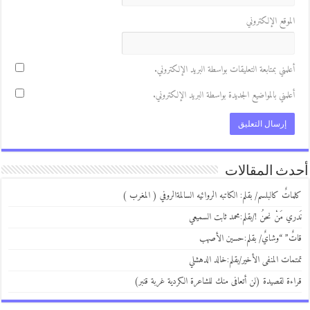
لموقع الإلكتروني
علمني بمتابعة التعليقات بواسطة البريد الإلكتروني.
علمني بالمواضيع الجديدة بواسطة البريد الإلكتروني.
ث المقالات
اتٌ كالبلسم/ بقلم: الكاتبه الروائيه السالمةالروفي ( المغرب )
ري مَنْ نحنُ !/بقلم:محمد ثابت السميعي
ٌ” “وشايٌ/ بقلم:حسين الأصهب
مات المنفى الأخير/بقلم:خالد الدهشلي
ءة لقصيدة (لن أتعافى منك للشاعرة الكردية غربة قنبر)