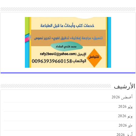
رشيف
طس 2026
202
2026
202
 2026