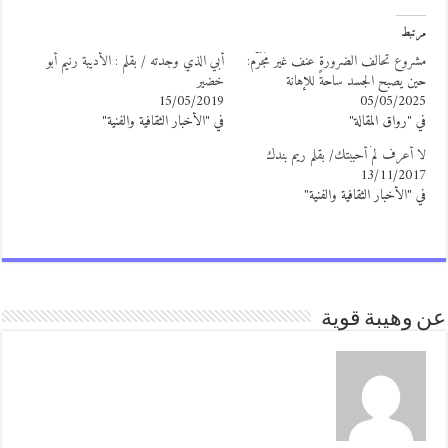
رتبط
شروع تحالف الضرورة عنف غير مُجَرَّم:
أبي الذي وجدته / بقلم : الأديبة رنيم أبو
ين يصبح الجسد ساحةً للإهانة
خضير
15/05/2019
05/05/202
ي "رواق المقالة"
في "الأخبار الثقافية والفنية"
ا أعرف لمَ أحببتك/ بقلم ريم بندك
13/11/201
ي "الأخبار الثقافية والفنية"
وهيبة قوية