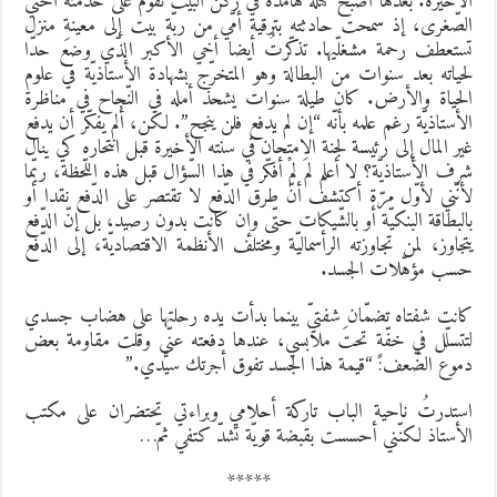
لأخيرة. بعدها أصبح كتلة هامدة في ركن البيت تقوم على خدمته أختي
لصّغرى، إذ سمحت حادثته بترقية أمّي من ربّة بيت إلى معينةِ منزل
ستعطف رحمة مشغلّيها. تذكّرتُ أيضا أخي الأكبر الذّي وضع حدّا
حياته بعد سنوات من البطالة وهو المتخرّج بشهادة الأستاذيّة في علوم
لحياة والأرض. كان طيلة سنوات يشحذ أمله في النّجاح في مناظرة
لأستاذيّة رغم علمه بأنّه “إن لم يدفع فلن ينجح”. لكن، ألم يفكّر أن يدفع
ير المال إلى رئيسة لجنة الامتحان في سنته الأخيرة قبل انتحاره كي ينال
رف الأستاذيّة؟ لا أعلم لمَ لمْ أفكّر في هذا السّؤال قبل هذه اللّحظة، ربّما
أنّني لأوّل مرّة أكتشف أنّ طرق الدّفع لا تقتصر على الدّفع نقدا أو
البطاقة البنكيّة أو بالشّيكات حتّى وإن كانت بدون رصيد، بل إنّ الدّفع
تجاوز، لمن تجاوزته الرأسماليّة ومختلف الأنظمة الاقتصاديّة، إلى الدّفع
سب مؤهّلات الجسد.
انت شفتاه تضمّان شفتيّ بينما بدأت يده رحلتها على هضاب جسدي
تتسلّل في خفّةٍ تحتَ ملابسي، عندها دفعته عنّي وقلت مقاومة بعض
موع الضّعف: “قيمة هذا الجسد تفوق أجرتك سيّدي.”
ستدرتُ ناحية الباب تاركة أحلامي وبراءتي تحتضران على مكتب
لأستاذ لكنّني أحسست بقبضة قويّة تشدّ كتفي ثمّ…
*****