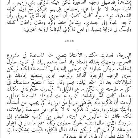
مشاهدة تفاصيل وجهه الصّغيرة لكن هيئته ذكّرتني بشيء مهمّ… أو
شياء مهمّة. لا أعلم ما هي. إحساس غريب تملّكني مع أوّل كلماته
لغامضة، نبرة صوته كانت كفيلة بأن تُـجريَ الدّماءَ في عروقي وأن
ُرجع الحياةَ إلى جسدي. مشاعرُ سخطٍ وكره ومقت رافقت ْكلماته
ليست لي دراية بسببها. أو لعلّ ذاكرتي المرتاعة لرؤيته تخبرني:
****
لبارحة، قصدتِ مكتب الأستاذ لتطلبي منه المساعدة في مشروع
لتّخرّج. واجهكِ بجفائه المعتاد وقد أخذ يستمع إليك في شرود حاولَ
خفاءه. لم يكن خياركِ أن تتوجّهي إليه بطلب المساعدة، لكنّه لم يكن
وى الوحيد الموجود آنذاك والوحيد الذّي يستطيع إفادتكِ في
ساؤلاتك. بعد أن استمع إليكِ، تبسّم وقال لكِ: “أستطيع مساعدتك في
لّ ما طرحته عليّ، لكن ما هو المقابل؟”. تسمرتِ مذهولة في مكانك
ندها، كانت آخر توقّعاتكِ أن يقدّم لك أستاذكِ المساعدة بمقابل.
ردتِ أن تذكّريه بأنّه يتقاضى مرتّبا من الوزارة كي يجيب عن أسئلتك
أسئلة غيرك. وأردتِ أن تذكّريه أنّه لا يتأخّر عن مساعدة زميلاتك،
كنّه فاتك أن تسأليهنّ عن أجرته. نهض من كرسيّه فتفطّنتِ إلى
رودك الذّي طال، تقدّم نحوكِ خطوتين وكأنّه سمع ما دار في أغوار
واخلك ثمّ قال: “إن لم يكن معك المال الكافي، فليست بمشكلة. أنتِ
لا شكّ تعلمين أنّ طرق الدّفع عديدة”.