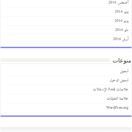
طس 2016
201
2016
201
 2016
عات
يل
يل الدخول
 Feed الإدخالات
صة التعليقات
WordPress.