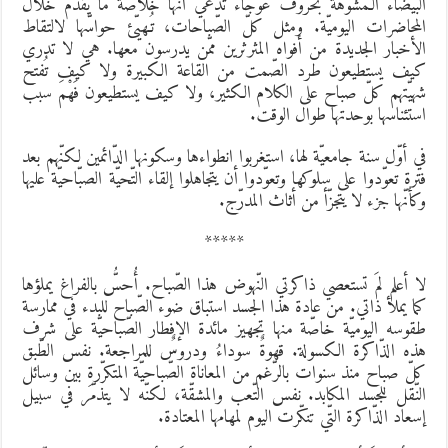
لبيضاء الـمُشوّهة بحروف عوجاء تدّعي أنّها خلاصة ما يُقدّم خلال
لمحاضرات اليوميّة. ومثل كلّ الصّباحات، تُـهيّئ حواسّها لالتقاط
لأخبار الجديدة من أفواه المثرثرين ممّن يدرسون معها. هي لا تدري
يف يستطيعون طرد الصّمت من القاعة الكبيرة ولا كيف تُفتح
هيّتهم كلّ صباح على الكلام الكثير، ولا كيف يستطيعون فَهْمَ سبب
ستئناسها بوحدتها طوال الوقت.
ي أوّل سنة جامعيّة لها، استغربوا انطواءها وسكونها الدّائمين لكنّهم بعد
ترة تعوّدوا على سلوكها وتعوّدوا أن يتجاهلوا إلقاء التّحيّة الصبّاحيّة عليها
كأنّها جزء لا يتجزّأ من أثاث المدرّج.
*****
ا أعلم لمَ تستعصي ذاكرتي النّهوض هذا الصّباح. أُحسُّ بالفراغ يملؤها
ما يملأ ذاتي. من عادة هذا الجسد استباق ضوء الصّباح للبدء في ممارسة
قوسه اليوميّة خاصّة منها تجهيز مائدة الإفطار الصّباحيّة على شرف
ذه الذّاكرة الكسولة. قهوةٌ سوداءُ ودروسٌ للمراجعة. نفس الطّبق
لّ صباح منذ سنوات بالرّغم من المعاناة الصّباحيّة المتكرّرةِ بين وسائل
لنّقل للجسد المكابد. نفس التّعب والمشقّة، لكنّه لا يتذمّر في سبيل
سعاد الذّاكرة التّي تنكّرت اليوم لمهامها المعتادة.