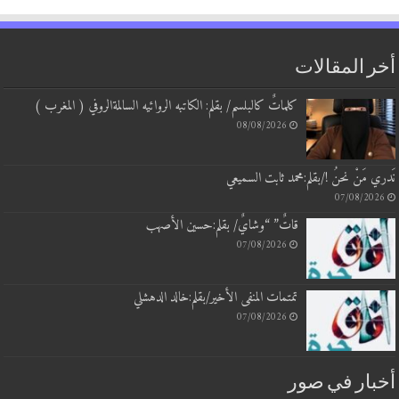
 المقالات
كلماتٌ كالبلسم/ بقلم: الكاتبه الروائيه السالمةالروفي ( المغرب )
08/08/2026
 مَنْ نحنُ !/بقلم:محمد ثابت السميعي
07/08/20
قاتٌ” “وشايٌ/ بقلم:حسين الأصهب
07/08/2026
تمتمات المنفى الأخير/بقلم:خالد الدهشلي
07/08/2026
بار في صور