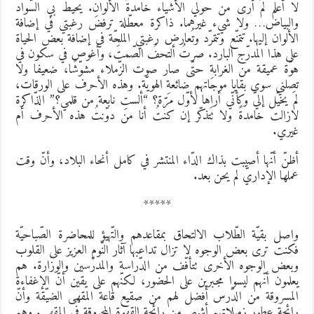
ا أعلم لمَ أرى من حولي الأشياء خامدةَ الألوانِ. يحيط بي السّواد
البياض… ولا شيء غيرهما. ذاكرة معطّلة ترفض رغبتي في إضافة
لألوان إليها. تتمنّع وتتمرّد وتُعارض رغبتي الملحّة في إضافة بعض الحياة
لى هذا المدرّج البارد. صرتُ ألتحفُ الصّمتَ، وأغوص في سكون في
وّة عميقة من الغرابةِ حتّى صار صوت الزّملاء مشوّشًا، ضعيفا ولا
صلني سوى بقايا موجاتهم ضائعةِ الهويّة. وهذه الأحرف على الورقات،
مَ يخيّل إليّ وكأنّي أراها لأوّل مرّة؟ “ألستِ نابعة من قلمي؟” الذّاكرة
ازالت خامدةً ولا تَتذكّر إن كنتُ أنا من دوّنتُ هذه الأحرف أم
يري.
ظنّ أنّها أصيبت بذاك الدّاء المنتشر في كامل أنحاء البلاد، وأنّ وقت
ملها الإداريّ لم يحن بعد.
*****
اصل بقيّة الطّلاب الالتحاق بمقاعدهم والتّهيؤ للمحاضرة الصّباحيّة
كنتَ ترى بعض الوجوه لا تزال تداعبها آثار النّوم العزيز على القلوب
بعض الوجوه الأخرى تتأفّف من الدّراسة والمدرّسين والوزارة. هم
علمون أنّهم ليسوا مجبرين على الحضور، لكنّهم على يقين أنّ الإغفاءة
لمسروقة من الدّرس أفضل لهم من صقيع قاعة المقهى الضيّقة وأنّ
ائحة عطور زميلاتهم أشهى من رائحة القهوة المحروقة في المقهى. وهم