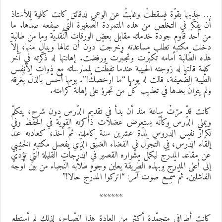
 جذبها بقوّة فسقطتْ وغابتْ عن الوعي لدقائق كانت كافية للأستاذ
ن يفكّر في التخلّص من هذه المتمرّدة الصّغيرة التّي صفعه صدُّها. ما
ن أحد قاوم جودة خدماته مقابل بعض الورقات النّقديّة وما من طالبة
خلت مكتبه تطلب مساعدته وخرجتْ دون أن تنالها وينالَ منها، إلاّ
ذه الطّالبة أمامه تكبّرت وتجبّرت ورفضت. إهانتها له ذكّرته في آخر
لمة قالتها له زوجته الحبيبة عندما تفطّنت لممارساته مع ذواتِ الأنفس
لطّيبة الضّعيفة، قالت له يومها “ما ارْخصكْ!”. يومها أحسّ بالذلّ يُغرقه
لم يتوانَ بعدها في تعذيب كلّ من تجرؤ على إهانة كرامته.
انت قدّ مرّتْ ساعة منذ أن بدأ في تقديم الدّرس دون شرح، يتكلّم
يملي الدّرس وكأنّه يستعرض عضلات ذاكرته القويّة في الحفظ وفي
كرار نفس الدّروس لمدّة عشرين سنة كاملة. ثمّ أخذ، كعادته عند
لقاء الدّرس، في التّجوّل في الفضاء الضيّق الذّي يفصل مكتبه الخشبي
ن مقاعد المدرّج ليكمل مشواره القصير في الدّرجات القليلة التّي تؤدّي
لى أعلى المدرّج وبهذه الطّريقة يعاين وجوه طلاّبه النّجباء من بين أوجه
لفاشلين. ثمّ سُمِعَ صوت آمر: “اتركوا المدرّج حالا!”
******
انت أطرافي متجمّدة أكثر من العادة هذا الصّباح، لذلك لم أستطع