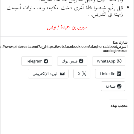
قيل إنّهم شاهدوا فتاة أخرى دخلت مكتبه، وبعد سنوات أصبحت
زميلته في التّدريس…
سيرين بن حميدة / تونس
ارك هذا
الموضhttps://web.facebook.com/afaqhorra/aboutوع:https://www.pinterest.com/?
autologin=tru
WhatsApp
فيس بوك
Telegram
LinkedIn
X
البريد الإلكتروني
طباعة
عجب بهذه: