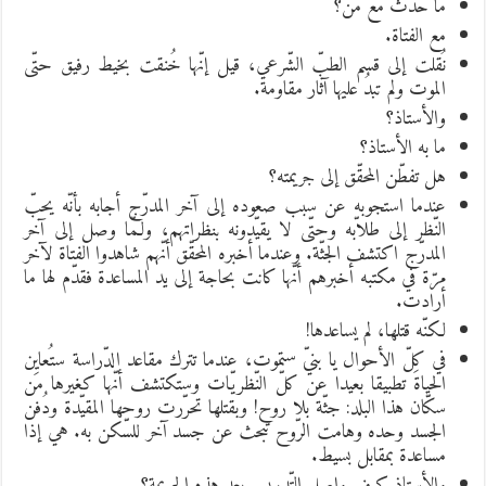
ما حدث مع من؟
مع الفتاة.
نُقلت إلى قسم الطبّ الشّرعي، قيل إنّها خُنقت بخيط رفيق حتّى
الموت ولم تبدُ عليها آثار مقاومة.
والأستاذ؟
ما به الأستاذ؟
هل تفطّن المحقّق إلى جريمته؟
عندما استجوبه عن سبب صعوده إلى آخر المدرّج أجابه بأنّه يحبّ
النّظر إلى طلاّبه وحتّى لا يقيّدونه بنظراتهم، ولـمّا وصل إلى آخر
المدرّج اكتشف الجثّة. وعندما أخبره المحقّق أنّهم شاهدوا الفتاة لآخر
مرّة في مكتبه أخبرهم أنّها كانت بحاجة إلى يد المساعدة فقدّم لها ما
أرادت.
لكنّه قتلها، لم يساعدها!
في كلّ الأحوال يا بنيّ ستموت، عندما تترك مقاعد الدّراسة ستُعايِن
الحياةَ تطبيقا بعيدا عن كلّ النّظريّات وستكتشف أنّها كغيرها من
سكّان هذا البلد: جثّة بلا روح! وبقتلها تحرّرت روحها المقيّدة ودُفن
الجسد وحده وهامت الرّوح تبحث عن جسد آخر للسّكن به. هي إذا
مساعدة بمقابل بسيط.
والأستاذ كيف واصل التّدريس بعد هذه الجريمة؟