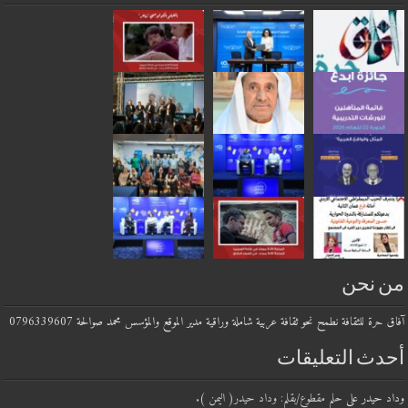
 نحن
حرة للثقافة نطمح نحو ثقافة عربية شاملة وراقية مدير الموقع والمؤسس محمد صوالحة 0796339607
دث التعليقات
 حيدر
على
حلم مقطوع/بقلم: وداد حيدر( اليمن ).