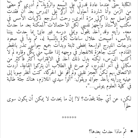
لكتابة حتّى عندما عادة قدرتي على السّمع والرّؤية. لم أدرِي كم مضى
ن الزّمن وأنا شاردة أحاول أن أركّز على الدّرس بعد أن فقدتُ
لتّواصل مع ذاكرتي مرّة أخرى. رحتُ أسترجع ذكريات الأمس في
كتب الأستاذ وأجهّز نفسي لكلّ الاحتمالات الممكنة بعد ما حدث
عه. رأيته وقد أخذ يتجوّل ويملي درسه غير عابئ بما حدث بيننا
الأمس، أصبحتُ خلال ساعات نكرةً بالنّسبة له. ثمّ بدأ في صعود
رجات المدرّج الواسعة بخطى ثابتة وبدأتْ جميع حواسيّ تنذر بالخطر
لقادم. كنتُ جاهزةً للانفجار في وجهه إذا طلب منّي بكلّ وقاره لمَ لا
كتب الدّرس، لكنّه بدل ذلك أخذ في الاقتراب أكثر فأكثر من
كاني في آخر المدرّج، ثمّ صرخ في الطلاّب أن يتركوا القاعة. أردتُ
لالتحاق بهم لكنّ العجز غلبني ولم أقوَ على الحركة. كنتُ أنظرُ صوبا إلى
ينيه ورأيته يأخذ جوّاله ويقول: “ألو! سيّدي الملازم، هناك جثّة طالبة
ي كليّة العلوم بتونس…”.
كن، عن أيّ جثّة يتحدّث؟ لا! إنّ ما يحدث لا يمكن أن يكون سوى
لم!
******
ثمّ ماذا حدث بعدها؟