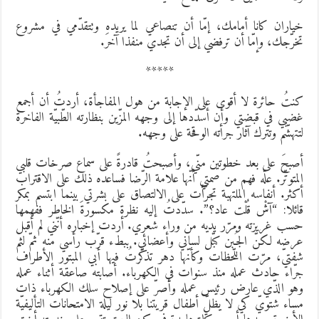
ياران كانا أمامك، إمّا أن تنصاعي لما يريده وتتقدّمي في مشروع
خرّجك، وإمّا أن ترفضي إلى أن تجدي منفذا آخرَ.
*****
نتُ حائرة لا أقوى على الإجابة من هول المفاجأة، أردتُ أن أجمع
ضبي في قبضتي وأن أسدّدها إلى وجهه المزّين بنظارته الطّبيّة الفاخرة
تتهشّم وتترك آثار جرأته الوقحة على وجهه.
صبحَ على بعد خطوتين منّي، وأصبحتُ قادرةً على سماع صرخات قلبي
لمتوتّر. علّه فهم من صمتي أنّها علامة الرّضا فساعده ذلك على الاقتراب
كثر. أنفاسه الملتهبة تجرّأت على الالتصاق على بشرتي بينما ابتسم بمكر
ائلا: “آشْ قُلْت عاد؟”. سدّدتُ إليه نظرة مكسورةَ الخاطر ففهمها
سب غريزته ومرّر يديه من وراء شعري. أردت إخباره أنّني لم أقبل
رضه لكنّ الجُـبن كبّل لساني وأعضائي. ببطء قرّب رأسي منه ثمّ لثم
فتيّ، مرّت اللّحظات وكأنّها دهر تذكّرتُ فيها أبي المبتور الأطراف
رّاء حادث عمله منذ سنوات في الكهرباء. أصابته صاعقة أثناء عمله
هو الذّي عارض رئيس عمله وأصرّ على إصلاح سلك الكهرباء ذات
ساء شتويّ كي لا يظلّ أطفال قريتنا بلا نور ليلة الامتحانات التأليفيّة