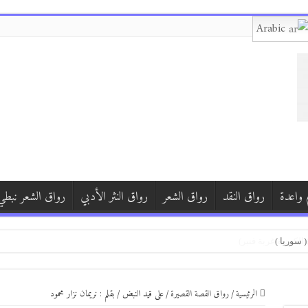
Arabic
 واعدة
رواق النقد
رواق الشعر
رواق النثر الأدبي
رواق الشعر نبطي
)
الرئيسية
/
رواق القصة القصيرة
/
على قيد النبض / بقلم : نريمان نزار محمود