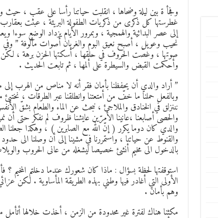
وفجأ ة بين ليلة وضحاها ، انقلبت حياتنا رأسا على عقب ، حيث و
غطرستها كل ذكرى من ذكريات الطفولة البريئة ، عبثت بعقارب الس
إلى عصر البدائية والهمجية ، وبمرور الأيام يزداد الوضع سوءا 
نحيب وعويل ، أصبح نعيق البوم والغربان أصوات مألوفة ” وفي 
صوتها ، وغصّت الحروف في حلقها ، أسكتها الحزن برهة ، لكن 
وأحكمت القبض والسيطرة على ألمها ، ثم تابعت الحديث .
” أراد والدي أن يحفظنا بأمان فقر أنه لا مناص من الهرب إلى م
وبالفعل حملنا ما خفّ من أمتعتنا وانطلقنا عبر الطرقات ، نختبئ
نننزلق في الخنادق والملاجئ ، نبحث عن الماء والطعام بشقّ الأن
والحصى أصابعنا ،عانينا الأمرّين عايشنا ظروف لم نفكر حتى أن نم
والدي كان دوما يكرر ( إنّ الله مع الصابرين ) ، وهكذا جعلنا ا
والقنوط عن حياتنا ، واستمررنا في مشينا إلى أن وصلنا الى حدود
بالدخول الى مخيم أنشئ خصيصا ليشغله من عانى الحروب والويلات
استوقفتها لحظة بسؤال : ماذا كان شعورك عندما دخلتم المخيم ؟
الأولى التي أغادر فيها وطني بهذه الطريقة المأساوية . لكن عزائي
وهم بأمان .
مكثنا هناك لفترة غير محدودة من الزمن ، أخذت خلالها أتأمل ما آ