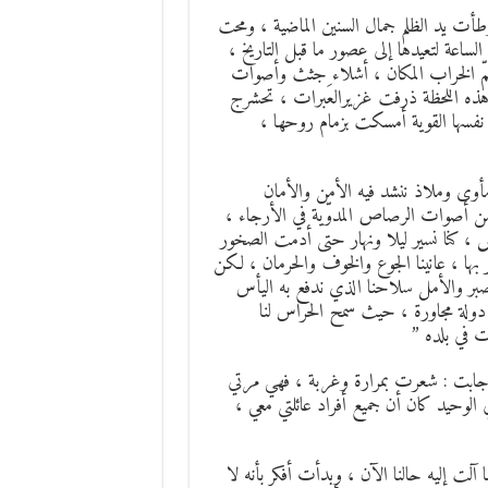
طأت يد الظلم جمال السنين الماضية ، ومحت
اعة لتعيدها إلى عصور ما قبل التاريخ ،
ويعمّ الخراب المكان ، أشلاء جثث وأصوات
هذه اللحظة ذرفت غزيرالعَبرات ، تحشرج
نفسها القوية أمسكت بزمام روحها ،
أوى وملاذ ننشد فيه الأمن والأمان
 من أصوات الرصاص المدوّية في الأرجاء ،
فس ، كنا نسير ليلا ونهار حتى أدمت الصخور
ر بها ، عانينا الجوع والخوف والحرمان ، لكن
لصبر والأمل سلاحنا الذي ندفع به اليأس
 دولة مجاورة ، حيث سمح الحراس لنا
 في بلده ”
 فأجابت : شعرت بمرارة وغربة ، فهي مرتي
 الوحيد كان أن جميع أفراد عائلتي معي ،
لت إليه حالنا الآن ، وبدأت أفكر بأنه لا