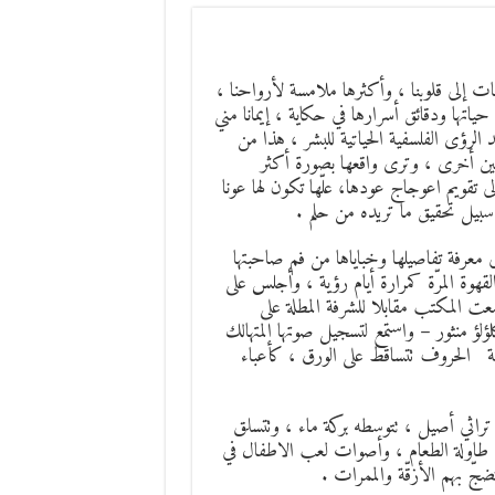
ات إلى قلوبنا ، وأكثرها ملامسة لأرواحنا ،
تها ودقائق أسرارها في حكاية ، إيمانا مني
الرؤى الفلسفية الحياتية للبشر ، هذا من
عين أخرى ، وترى واقعها بصورة أكثر
تقويم اعوجاج عودها، علّها تكون لها عونا
 سبيل تحقيق ما تريده من حلم .
معرفة تفاصيلها وخباياها من فم صاحبتها
وة المرّة كمرارة أيام رؤية ، وأجلس على
ت المكتب مقابلا للشرفة المطلة على
 منثور – واستمع لتسجيل صوتها المتهالك
ثقة الحروف تتساقط على الورق ، كأعباء
اثي أصيل ، تتوسطه بركة ماء ، وتتسلق
حول طاولة الطعام ، وأصوات لعب الاطفال في
ّ بهم الأزقّة والممرات .