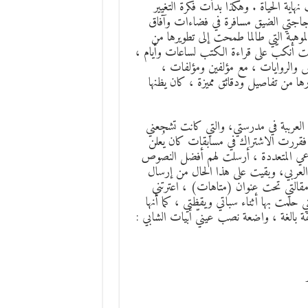
اية الحياة . وهكذا بدأت فكرة التغيير
جاجتي الضيق مسافرة في فضاءات وآفاق
لموهبة التي طالما طمحت إلى تطويرها من
كنت أنكبّ على قراءة الكتب لساعات وأيام ،
 والروايات ، مع مؤلفين ومؤلفات ،
ها من تفاصيل ودقائق مميزة ، كان يظنها
 العرببة في مدرستي، والتي كانت تشجعني
، فقررت الاشتراك في مسابقات كان يُعلن
ماعي المتعددة ، أرسلت لهم أفضل النصوص
 العربي، وبقيت على هذا الحال من إرسال
قالتي تحت عنوان (متاهات) ، اعترتني
حلمت بها أثناء سباتي ويقظتي ، كما أنها
 بالغة ، واضعة نصب عينيّ أبيات الشابي :