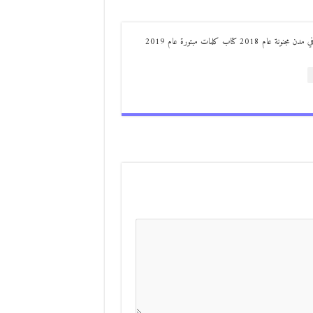
من مواليد ديرعلا ( الصوالحة) صدر له : كتاب مذكرات مجنون في مدن مجنونة عام 2018 كتاب كلمات مبتورة عام 2019