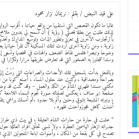
على قيد النبض / بقلم : نريمان نزار محمود
غالبا ما تكون القصص التي نستقيها من واقع حياتنا ، أقرب الرواي
لذلك طلبت من بطلة قصتي ( رؤية ) أن تسمح لي بتدوين ملامح حيا
بأثرتجارب الآخرين في تعزيز وتطوير الذات وتوسيع المدارك وتحديد 
زاوية ، ومن زاوية أخرى أردت لتلك المسكينة أن تقرأ حياتها ب
وضوحا وتبصّرا فتلمس نقاط الضعف والهنات في شخصها وتسعى إلى 
وسندا تتجاوز به الصخور التي قد تعترض طريقها مرارا وتكرارا في
وبالفعل بدأت بتسجيل تلك الأحداث والصراعات التي رُمْتُ إلى 
بصراحة ومصداقية ، وكنت عند حلول المساء ، أصنع كوبا من القه
مكتبي مسندا ظهري المتألّم من الكد والعمل – وقد كنت قد وضع
صفحة نهر صاف ، يعكس لصفائه صورة نجوم السماء اللامعة كلؤلؤ
، ونبرته المشبعة بشوق وحنين وألم بلا حدود .ثم أمسك يراعي ب
أضنت كاهل عجوزوأحنت ظهره .
” عشت في حارة من حارات الشام العتيقة ، في بيت ذي طراز تر
جدرانه ازهار الياسمين العطرة ، ولا ننسى تحلّق أفراد العائلة 
تصدح في كل بقعة من المكان ، وأصوات اباعة المتجولين الذي تضج