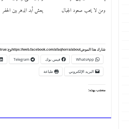
ومن لا يحب صعود الجبال يعش أبد الدهر بين الحفر
شارك هذا الموضhttps://web.facebook.com/afaqhorra/aboutوع:https://www.pinterest.com/?autologin=true
WhatsApp
فيس بوك
Telegram
البريد الإلكتروني
طباعة
معجب بهذه: