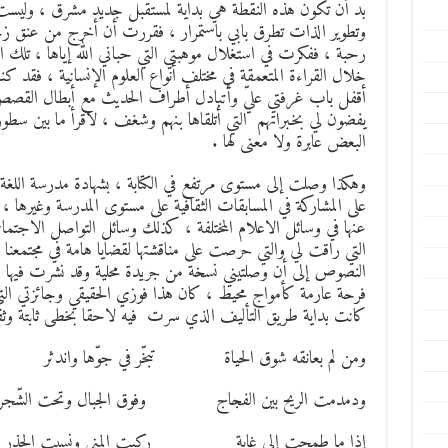
بد أن تكون هذه النقطة هي بداية لمستقبل جديد مشرق ، وليست نه
وتطوير الذات تطرق بابي باستمرار ، فقررت أن أخرج من عنق ز
رحبة ، ففكرت في استغلال موهبتي التي حباني الله إياها ، تلك ا
خلال القراءة المتعمقة في مختلف أنواع العلوم الإنسانية ، فقد 
أقفل باب غرفتي عليّ وأتبادل أطراف الحديث مع أبطال القصص
يفضون لي بخبراتهم التي أتلقاها بنهم وشغف ، لاقرأ ما بين سطور
البعض عابرة ولا معنى لها .
وهكذا وصلت إلى مستوى مرتفع في الكتابة ، بشهادة مدرسة اللغة
على المشاركة في المسابقات الثقافية على مستوى المدرسة وغيرها 
عنها في وسائل الاعلام المختلفة ، كذلك وسائل التواصل الاجت
التي راقت لي والتي حرصت على مناقشتها لقضايا هامة في مجتمعنا
النصوص إلى أن وصلتيني نسخة من جريدة محلية وقد نشرت فيها م
فرحة عارمة كأمواج محيط ، كان هذا فوزي الحقيقي وجائزتي التي 
كانت بداية طريق التأليف الذي سرت فيه لاحقا بخطى ثابتة وثقة
ومن لم بعانقه شوق الحياة تبخّر في جوّها واندثر
ودمدمت الريح بين الفجاج وفوق الجبال وتحت الشّجر
إذا ما طمحت إلى غاية ركبت المنى ونسيت الحذر