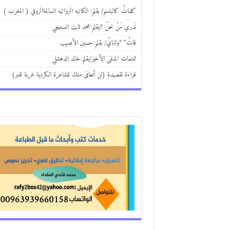
كلماتٌ كالبلسم/ بقلم: الكاتبه الروائيه السالمةالروفي ( المغرب )
نَدري مَنْ نحنُ !/بقلم:محمد ثابت السميعي
قاتٌ” “وشايٌ/ بقلم:حسين الأصهب
تمتمات المنفى الأخير/بقلم:خالد الدهشلي
قراءة لقصيدة (لن أتعافى منك للشاعرة الكردية غربة قنبر)