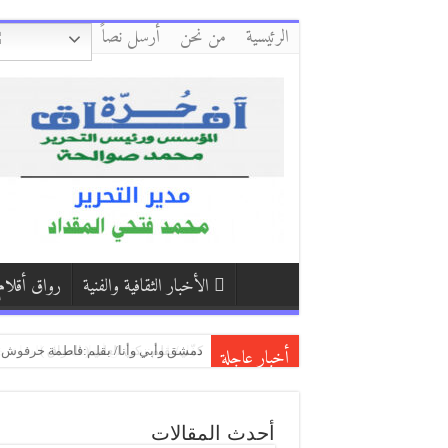
الرئيسية
من نحن
أرسل نصاً
الأخبار الثقافية والفنية
رواق أقلام
أخبار عاجلة
كفّي/بقلم:زكي العلي ( العراق )
إِنْ يَنْقُصِ الصَّبْرُ/ بقلم:أحمد النظامي
بكاء المساكين / بقلم:هشام باشا (اليمن
أحدث المقالات