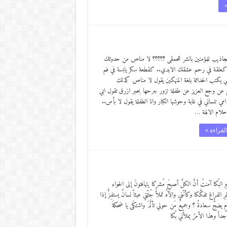
»
مجاذيب للمؤمنين بالشر للحمقى ؟؟؟؟؟ لا مناص من حدوثك
كعلقة في رحم عشقك الابدي.. كقطعة سكر يابسة في فم
 يكتب الحداثة بلغة المنهكين يقول لا مناص كذلك
ح عن وجع العزيز عن طفلة تزور جرحها بحبر ازرق تقول ابي
 امي تنساني في غابة وحوشها الكبار وانا الطفلة يقول لا بأس..
حلام الالهة …
لقراءة »
ِ البُكا آمنتُ أنَّ الكلَّ أصبحَ مُشركا يتهافتونَ إلى الخواءِ
لفراغِ تفكَّكا وكأنّني والآهُ تملأُ جُثّتي عبثاً لسانٌ يستفِزُّ إذا
 يضجُّ سعادةً ؟ وجميعُ مَن حولي تألَّمَ واشتكَى يا ضحكةَ
 جداً وهذا الأمرُ يملأُني بُكا