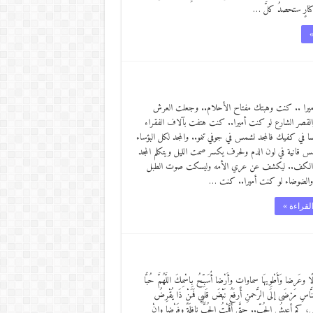
كنارٍ ستحصدُ كلَّ …
»
ميرا .. كنت وهبتك مفتاح الأحلام.. وجعلت العرش
والقصر الشارع لو كنت أميرا.. كنت هتفت بآلاف الفقراء
سا في كفيك فالمجد لشمس في جوفي تنمو.. والمجد لكل البؤساء
مس قانية في لون الدم ولحرف يكسر صمت الليل ويتكلم المجد
الكف.. ليكشف عن عري الأمه وليسكت صوت الطبل
الضوضاء لو كنت أميرا.. كنت …
لقراءة »
لًا وعَرضا وَأَطْوِيهَا سماواتٍ وأَرْضا أُسَبِّحُ بِاسْمِكَ اللَّهُمَّ حُبًّا
اسِ مَرْضَى إلَى الرَّحمنِ أرفَعُ نَبْضَ قَلبِي فَمَنْ ذَا يُقْرِضُ
ي، كم أعيشُ الحُبّ.. حتَّى أقَمْتُ الحُبَّ نافِلَةً وفَرْضا وإنْ