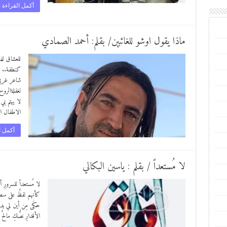
أكمل القراءة 
ماذا يقول اوشو للغائبين/ بقلم: أحمد الصمادي
للعشاق لل
كنطفة.. 
شاعر غربي
لغفلةالرو
لا يهتم بي
الاطفال ا
أكمل ا
لا مُستعداً / بقلم : ياسين البكالي
لا مُستعداً للسرورِ أو
كأنهم لفظٌ على سطرِ ا
حكَى مِن أين لي بدمٍ
الأقدارِ نصُّكِ مالحٌ