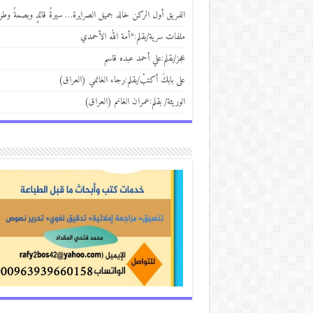
الفريق أول الركن خالد جميل الصرايرة… سيرةُ قائدٍ وبصمةُ وط
ملفات سرية/بقلم:*أمة الله الأحمدي
عجز/بقلم:علي أحمد عبده قاسم
على بابكَ أكتبْ/بقلم:رجاء الغانمي (العراق)
الوريثة/ بقلم:عمران الغانم (العراق)