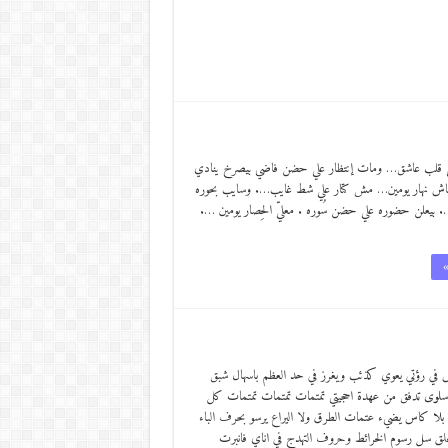
ى قلب عاشق… ومات إنتظار علي حضن فاضي بيصرخ ينادي
قاش نهار يومين… مش كتار علي شط غايب…. وسايب بحوره
بيعلن حضوره علي حضن سُوره . معليّ الحِصار يومين ….
»
س في رؤتي يعوي كذئب ويغرز في حد العظم باسهال شبق
اء سلوى تدفق من عهدة احجيتي تمتمات تمتمات تمتمات كل
 بلا كاس يضيء عتمات الطرق ولا اليراع يرسو بحرف الباء
خلق سل رسوم الخرائط وحروف التهدج في اناي فانبرت