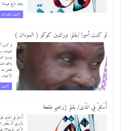
وتلك الريحُ هوجاءٌ 
أكمل القراءة 
لو كنت أميرا /بقلم: نورالدين كوكو ( السودان )
لو كنت أ
الغيمة.. 
ليدسوا شم
والمجد لش
لطفل مد 
الأجوف و
أكمل ا
أُسَافِرُ فِي المَدَى/ بقلم :إبراهيم طلحة
أُسَافِرُ فِي المَدَى طُو
وأدرِي أنَّ بَعْضَ النَّ
الرَّحمنَ قَرضا؟!! إله