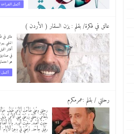
أكمل القراءة 
عالق في فكرة/ بقلم : يزن السقار ( الأردن )
عالق في فك
المشي يهرس
أقشر اللي
في صناديق
هو احتمال
أكمل ا
رحلتي / بقلم :عمرمكرم
رحلتي وِعٌنِيِّ ضّأّعٌتّ أّيِّأّمَيِّ طّيِّفُِِّ خَيِّأ
باّنِغٌأّمَيِّ رحٌلَتّيِّ زِّرعٌتّيِّ فِّيِّنِيِّ أّلَأّمَي ِّ
جِنِيِّتِّ أّلَصٌد ِ َّسقِيِّتّ أّلَوِرد ِ وِأّنِأّ أّلَضّأّمَيّ
رفِّيِّقِ جِأّحٌد ِ ذّبِحٌنِيِّ فِّيِّ دِجِئ أّلَأّيِّأّم َ أّ