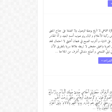
»
رة التماهي لا الريح بوصلة الوصول ولا الضفة على جناح المعنى
 ركبة الأحلام و البال يرنو صوب أمسهِ البعيد و أنا المقامر
ل على اشتهاء و أشرب الصبح في فنجان أغنيتي لا احتمال للغد
 العربة والخيل مغمض لا تربطه علاقة سرية بالطريق الآن
ي لونيَّ القمحي و أصابع دندناتي أغرف من الملاحة …
لقراءة »
ّلَك أّلَرفِّرأّفِّ مَعٌطّرلَيِّلَ أّحٌلَامي صٌدِئ صٌوِتّك أّلََّسأّحٌر وِتّر َّسأّبِحٌ
 وِلَيِّلَ أّلَصٌبِرګمَ طّوِل َ وِكمَ صٌدِقِتّ أّوِهِأّمَيِّ رحٌلَتّيِّ زِّرعٌتّ أّلَحٌبِ
ِ رحٌلَتّيِّ تّرګتّيِّنِيِّ نِغٌمَ شٍأّرد ِ بِدِنِيِّأّ أّلَقِهِر وِأّلالام َ وِلَيِّلَ أّلَحٌزِّنِ
نِأّ أّلَمَقِتّوِلَ وِأّنِأّ …