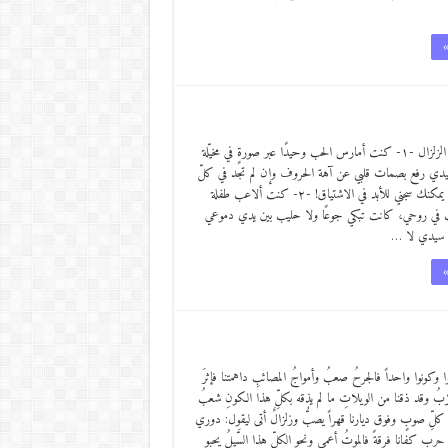
»
أين كنتم حين وقع الزلزال -١- كنت أمارس الحب وحيدًا عبر صورةٍ في مخيّلة
سيدي رفع بصمات قلبي عن آهة الحروف وإن لم تجد في كلّ
دقّةٍ ابتسامة حبيبتي يمكنك سجني للأبد في الاشتياق! -٢- كنت ألاعب طفلة
ت في روحي، كانت تبكي جوعًا ولا حليب بين يدي دموعي
ا سيدي لا …
»
ُّوا وكونوا واحداً فالجرحُ صعبُ وأمواجُ المصائبِ داهمتنا فإثرَ
ُ وقد ذقنا من الويلاتِ ما لم يذقه بكلِّ هذا الكونِ شعبُ
لِّ صوبٍ وفوق ديارنا قهراً يصبُّ وزلزالٌ أتى ليقول: دوري
هُ حرب كفانا فرقةً فالموتُ أعمى ونحو الكلِّ هذا السَّيلُ يحبو