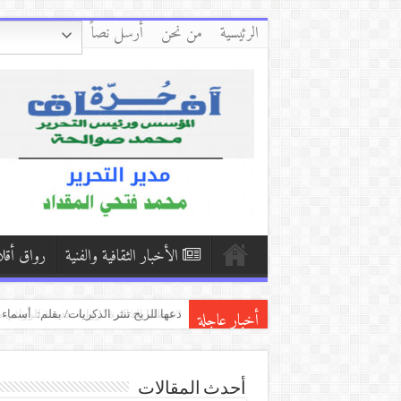
الرئيسية
من نحن
أرسل نصاً
الأخبار الثقافية والفنية
رواق أقل
أخبار عاجلة
تأويل الصدمات بين شهلا العجيلي وإلي
“شظايا الذاكرة” رواية جديدة للروائ
*رواية “حين ينطق الصمت” للكاتبة آلاء
أحدث المقالات