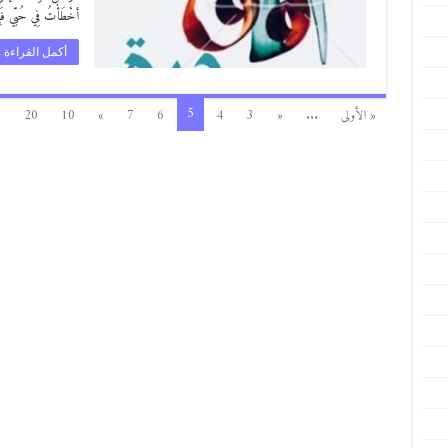
أخْطَأْتُ فِي حُبّي فَإِ
أكمل القراءة 
5
« الأولى
...
«
3
4
6
7
»
10
20
.