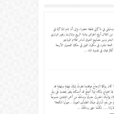
تبقى في ذاكرتي نقطة خضراء وإلى أن تنام الذاكرة في
ن التلال أريج الخزامى وشذا الربيع وتناثرت زهور البراري
البحر وسهر مصابيح الشوق تسامر ظلام الدياجير
شمعة منفرد في سكون الليل في حكايا الفصول الأربعة
كر فيك في عذوبة الماء …
ا كان بينكما الزجاجُ فوقفتما نظرتْ إليكَ بلهفةٍ وبلهفةٍ قد
 لها اهتياجُ ولَكادَ لولا أضلعٌ قد أمسكتهُ يطيرُ يحضنها على ولَهٍ
كان يؤنسُكَ الحديثُ حديثُها وبِساطُهُ من أحمرِ الشفتين منسوجاً
يومَ عن بُعدٍ تُسارِقُ عينَكَ الظمأى العيونُ …عيونُها الكحلا
ُ لها إذا…… لكنّما حتى رسالتُكَ …