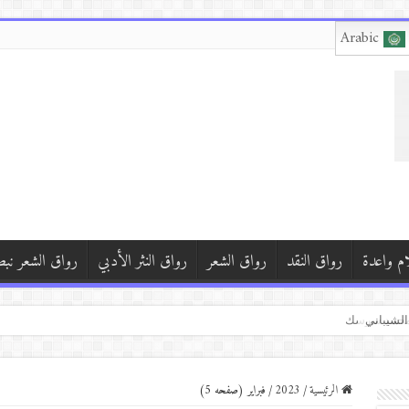
Arabic
ام واعدة
رواق النقد
رواق الشعر
رواق النثر الأدبي
رواق الشعر نب
ف شافاق
ي محمد سرسك
 بركات*(الصمت خارج النافذة)*
الرئيسية
/
2023
/
فبراير (صفحه 5)