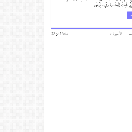
نِّي عَجِلتُ إلَيكَ ـ يا ربِّي ـ لِتَرْضَى
»
..
الأخيرة »
صفحة 5 من 23