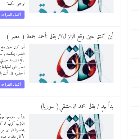
لوجعي سكينة
أكمل القراءة 
أين كنتم حين وقع الزلزال؟/ بقلم :أحمد جمعة ( مصر )
الشعر، يمكنك يا 
الحب التي استيقظ
أحضّره لها، أنت ي
أكمل القراءة 
يداً بيدٍ / بقلم :محمد الدمشقي( سوريا)
يداً بيدٍ سنرفعها فهب
الكربِ كربٌ ثم كرب
يحاصرنا الردى من ك
لأكملَ دكَّ ما هدَّت