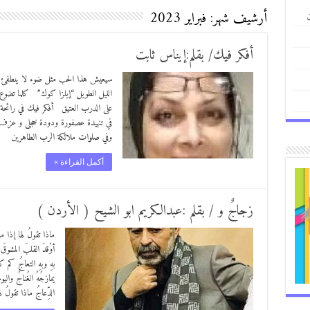
ن
أرشيف شهر:
فبراير 2023
أفكر فيك/ بقلم:إيناس ثابت
سيعيش هذا الحب مثل ضوء لا ينطفئ وس
الليل الطويل “إيلزا كوك” كلما تضوع م
على الدرب العتيق أفكر فيك في رائحة 
في تنهيدة عصفورة ودودة خجلى و عزف 
وفي صلوات ملائكة الرب الطاهرين أف
أكمل القراءة »
زجاجٌ و / بقلم :عبدالكريم ابو الشيح ( الأردن )
ماذا تقولُ لها إذا م
أوْقدَ القلبَ المشوقَ
بهِ وبهِ التعاجُ كم 
يمازجُهُ الغُناجُ وال
الدِّعاجُ ماذا تقول