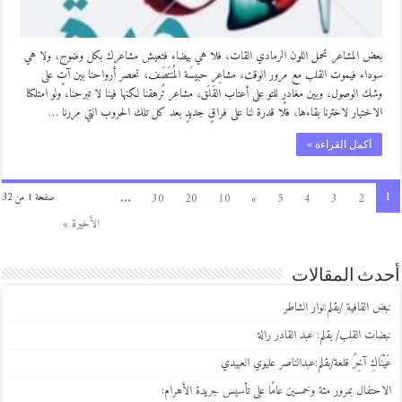
بعض المشاعر تحمل اللون الرمادي القات، فلا هي بيضاء فتعيش مشاعرك بكل وضوح، ولا هي
سوداء فيموت القلب مع مرور الوقت، مشاعِر حبيسَة المُنتَصَف، تحصر أرواحنا بين آتٍ على
وشك الوصول، وبين مغادرٍ للتو على أعتاب القَلَق، مشاعر تُرهقنا لكنها فينا لا تبرحنا، ولو امتلكنا
الاختيار لاخترنا بقاءها، فلا قدرة لنا على فراقٍ جديدٍ بعد كل تلك الحروب التي مررنا …
أكمل القراءة »
1
...
30
20
10
»
5
4
3
2
صفحة 1 من 32
الأخيرة »
أحدث المقالات
نبض القافية /بقلم:نوار الشاطر
نبضات القلب/ بقلم: عبد القادر رالة
عَيْنَاكِ آخِرُ قلعة/بقلم:عبدالناصر عليوي العبيدي
الاحتفال بمرور مئة وخمسين عامًا على تأسيس جريدة الأهرام: