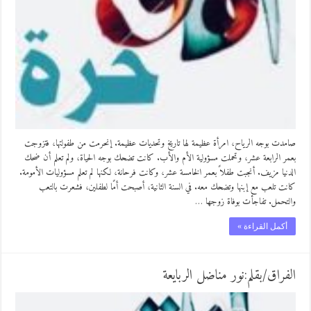
صامدت بوجه الرياح، امرأة عظيمة لها تاريخ وتحديات عظيمة. إنحرمت من طفولتها، فتزوجت
بعمر الرابعة عشر، وتحملت مسؤولية الأم والأب. كانت تضحك بوجه الحياة، ولم تعلم أن ضحك
الدنيا مزيف. أنجبت طفلاً بعمر الخامسة عشر، وكانت فرحانة، لكنها لم تعلم مسؤوليات الأمومة.
كانت تلعب مع إبنها وتضحك معه. في السنة الثانية، أصبحت أمًا لطفلين، فشعرت بالتعب
والتحمل. تفاجأت بوفاة زوجها …
أكمل القراءة »
الفراق/بقلم:نور مناضل الربايعة