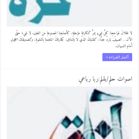
لا ظلالَ لمواجعِنا كلُّ شيءٍ يمرُّ كَكارثةٍ مؤجلةٍ، كأصابعِنا المصنوعةِ من الطين. لا شيءَ حتّى
الآن… الصيفُ باردٌ جدًّا، كقلبكَ الذي لا يشتاق، كجارتكَ الملغمةِ بالنشوةِ، وكصديقكَ الخجولِ
أَمام النسيان.
أكمل القراءة »
اصوات حلم/بقلم:ربا رباعي