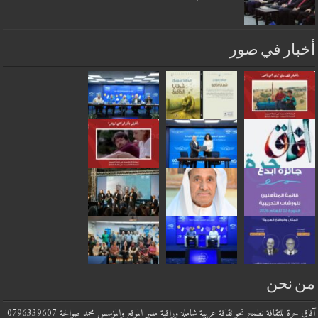
أخبار في صور
من نحن
آفاق حرة للثقافة نطمح نحو ثقافة عربية شاملة وراقية مدير الموقع والمؤسس محمد صوالحة 0796339607