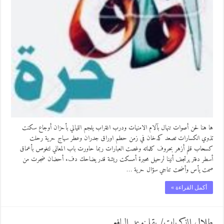
ها هنا لحن أصوات تنهال بآلام الامنيات ودرب اغتراب يلجم الليالي بأحزان أوجاع سكنت
تذوي انكسارات تصعد كدخان في زمن حطم اوراق جدران وعطر سياج حرية رحلت
كسحاب قلم أزهر بحروف كلماته وغصت العبارات ربما حاورت باب المعاني لتغوص بأعماق
أسطر دفتر يرتجف أنينا لرحيل محبرة أمسكت ريشة قدر يضاحك دفء أحضان ضجرت من
صمت يأس وأضحت تناجي سؤال حرية …
أكمل القراءة »
طلال الذكريات/ بقلم:وعد اليافعي