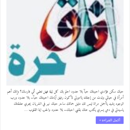
حبك سكن فؤادي احببتك حبآ بلا حدود احلم بك كل ليلة فهل تعلمي أني فارسك؟ وإنك أهم
أمرأة في حياتي ولدت من إجلك يااميرتي لأكون رفيق أيامك احببتك حبآ.. بلا حدود ورب
الوجود يشهد ياأجمل مراة ليس لك مثيل جمالك ساحر حبك نهر في الشريان يجري عشقتك
ياسيدتي في دمي يسري يكتب عنك بقلبي احبك.. بلا حدود والحب اية القلوب …
أكمل القراءة »