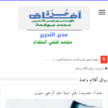
نبض القافية /بقلم:نوار الشاطر
نبضات القلب/ بقلم: عبد القادر رالة
على بابكَ أكتبْ/بقلم:رجاء الغانمي (العراق)
الرئيسية
/
رواق أقلام واعدة
رواق أقلام واعدة
حــذاء جـديــد/ بقلم: منية عبد الرحيم سبيت