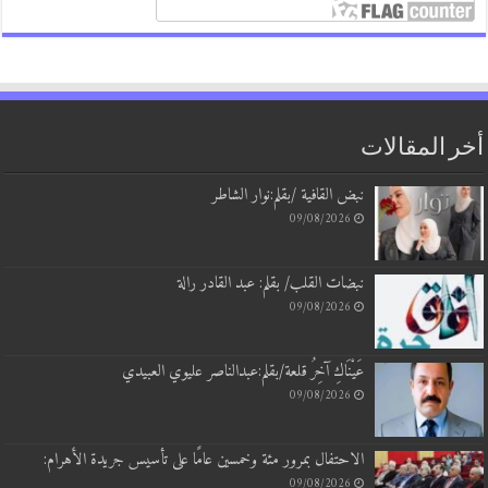
أخر المقالات
نبض القافية /بقلم:نوار الشاطر
09/08/2026
نبضات القلب/ بقلم: عبد القادر رالة
09/08/2026
عَيْنَاكِ آخِرُ قلعة/بقلم:عبدالناصر عليوي العبيدي
09/08/2026
الاحتفال بمرور مئة وخمسين عامًا على تأسيس جريدة الأهرام:
09/08/2026