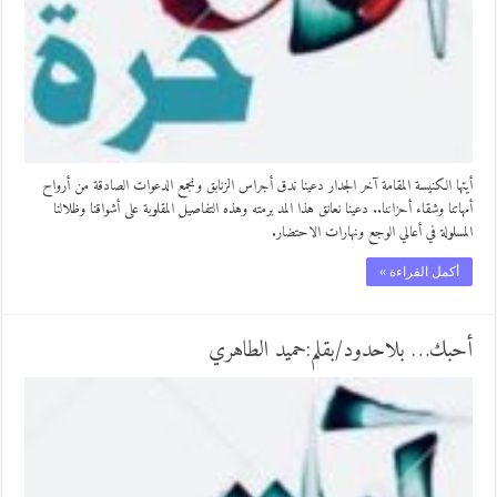
أيتها الكنيسة المقامة آخر الجدار دعينا ندق أجراس الزنابق ونجمع الدعوات الصادقة من أرواح
أمهاتنا وشقاء أحزاننا.. دعينا نعانق هذا المد برمته وهذه التفاصيل المقلوبة على أشواقنا وظلالنا
المسلولة في أعالي الوجع ونهارات الاحتضار.
أكمل القراءة »
أحبك… بلاحدود/بقلم:حميد الطاهري