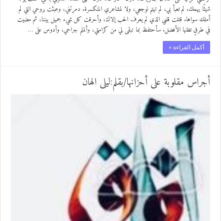
شيئًا يهمك. لم تعبأ بي، لم تهتم لوجعي، ولا لمشاعري المنكسرة. دمرتني، وعبثت بروحي التي لم
أملك سواها. قتلت قلبي الذي لم يعرف الحب إلاك، وأحرقت كل شيء جميل بيننا، ثم مضيت
في طرقٍ تظنها الأفضل. سأحتفظ بما تبقى لي من كرامتي، وألملم جراحي، وأدوس على …
أكمل القراءة »
أجراس مقلوبة على أحزانها/بقلم:ليلى الهان