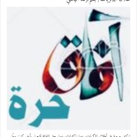
تركتني مرمية على أطلال الذكريات، دون اكتراث، دون حتى التفاتة تشعرني بأنني كنت يومًا