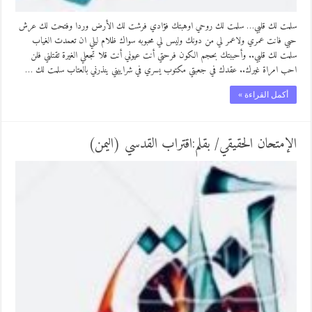
سلمت لك قلبي… سلمت لك روحي اوهبتك فؤادي فرشت لك الأرض وردا وفتحت لك عرش
حبي فانت عمري ولاعمر لي من دونك وليس لي محبوبه سواك ظلام ليلي ان تعمدت الغياب
سلمت لك قلبي.. وأحببتك بحجم الكون فرحتي أنت عيوني أنت قلا تجعلي الغيرة تقتلني فلن
احب امراة غيرك.. عقدك في جعبتي مكتوب يسري في شراييني ينذرني بالعتاب سلمت لك …
أكمل القراءة »
الإمتحان الحقيقي/ بقلم:اقتراب القدسي (اليمن)