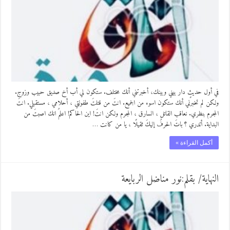
في أول حديثٍ دار بيني وبينك، أخبرتني أنك مختلف. ستكون لي أب أخ صديق حبيب وزوج.
ولكن لم تخبرني أنك ستكون اسوء من الجميع. انتَ من قتلتَ طفولتي ، أحلامي ، مستقبلي. انتَ
المجرم بنظري. نعاقب القاتل ، السارق ، المجرم ولكن انتَ! اين الحاكم! اعلمُ انك اصبتَ من
البداية. أتدري ؟ باتَ الحرفُ إليكَ ثقيلًا ، يا من كانت …
أكمل القراءة »
النهاية/ بقلم:نور مناضل الربايعة