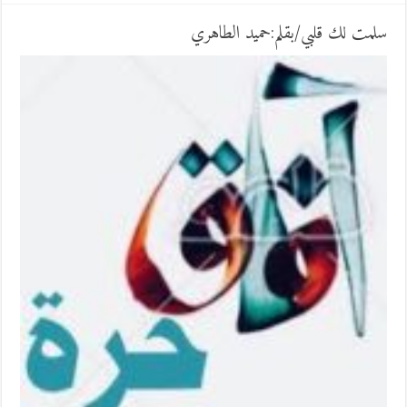
سلمت لك قلبي/بقلم:حميد الطاهري