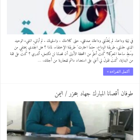
في ليلة وداعنا. لم يَخذُلني وداعك صدقني. حتى كلامك ، واسلوبك . لم أبالي. الشيء الوحيد
الذي خذلني. طريقة الوداع. حتمًا اخترت َ طريقة الإختفاء. لماذا ؟ هل الجُندي يختفي من
وسَطِ ساحة المعركة؟ كُنت أعلمُ من اللحظة الأولى أن قصتنا لن تكتمل. أتدري ؟ كُنتُ على ثقة
من البداية. كُنتَ تقولُ لي أنني على استعداد دائم للمحاربة من أجلك، …
أكمل القراءة »
طوفان أقصانا المبارك جهاد جحزر / اليمن