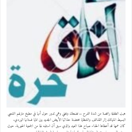
هبت الطفلة راقصة من شدة الفرح .. تضحك وتغني وهي تدور حول أمها في مطبخ منزلهم الشعبي
البسيط المتهالك إثر القذائف والشظايا محتضنة حذائها الأبيض الجديد بين ثنايا فستانها الوردي.
كان عمها قد أعطاها الحذاء صباح هذا العيد والذي سبق أن استلمه لها من الجمعية الخيرية. حيث