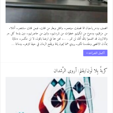
اقصف ودمر ياجبان فما قصفت سينعمر.. واقتل وبعثر من قتلت. فبمن قتلت سننتصر.. أشلاء
من مزقتهم. ودموع من ابكيتهم خطوات من شردتهم.. وانين من حاصرتهم.. دين بذمة كل حر
والثائرون قد اقسموا بالله أنك لن تمر… …. نحن هنا في ارضنا باقون. لا لن ننكسر.. دماؤنا
بمآذن الاقصى ومقدسنا تكبر.. يروي ضما ليمون يافا ويلقح الرمان في حيفا لتزهر.. بدمائنا …
أكمل القراءة »
كربةٌ بِلا لَون/بقلم: أروى الرَّشدان