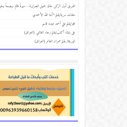
الفريق أول الركن خالد جميل الصرايرة… سيرةُ قائدٍ وبصمةُ وط
ملفات سرية/بقلم:*أمة الله الأحمدي
عجز/بقلم:علي أحمد عبده قاسم
على بابكَ أكتبْ/بقلم:رجاء الغانمي (العراق)
الوريثة/ بقلم:عمران الغانم (العراق)