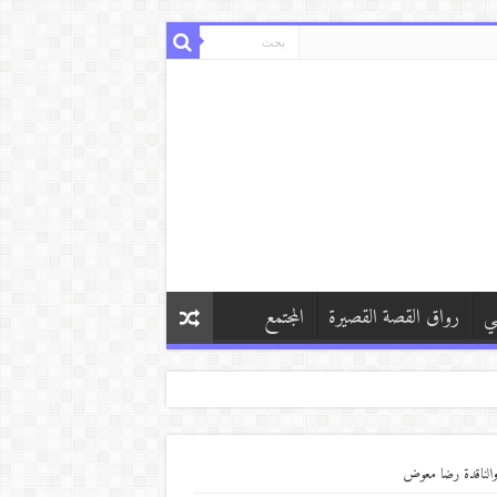
ي
رواق القصة القصيرة
المجتمع
 والناقدة رضا معوض