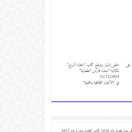
على
حفل إشهار وتوقيع كتاب “خفايا الروح”
للكاتبة “صفاء فارس الطحاينة”
21/12/2024
في "الأخبار الثقافية والفنية"
من مواليد ديرعلا ( الصوالحة) صدر له : كتاب مذكرات مجنون في مدن مجنونة عام 2018 كتاب كلمات مبتورة عام 2019