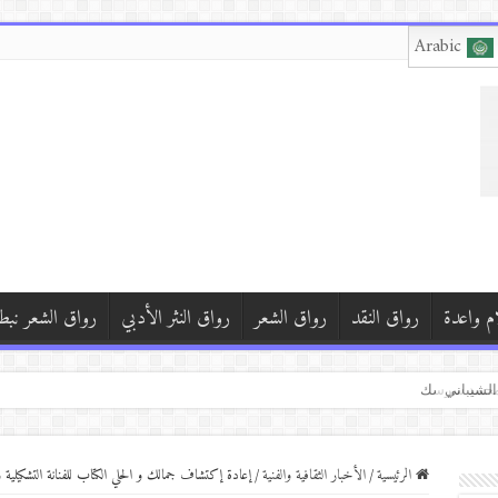
Arabic
م واعدة
رواق النقد
رواق الشعر
رواق النثر الأدبي
رواق الشعر نبط
ف شافاق
ي محمد سرسك
 بركات*(الصمت خارج النافذة)*
الرئيسية
/
الأخبار الثقافية والفنية
/
إعادة إكتشاف جمالك و الحلي الكتاب للفنانة التشكيلية