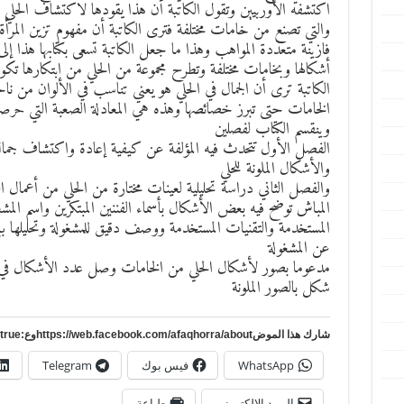
اكتشفه الأوربيين وتقول الكاتبة أن هذا يقودها لاكتشاف الحلي
والتي تصنع من خامات مختلفة فترى الكاتبة أن مفهوم تزين المر
فازينة متعددة المواهب وهذا ما جعل الكاتبة تسعى بكتابها هذا إل
أشكالها وبخامات مختلفة وتطرح مجموعة من الحلي من ابتكارها تكون
الكاتبة ترى أن الجمال في الحلي هو يعني تناسب في الألوان من ن
الخامات حتى تبرز خصائصها وهذه هي المعادلة الصعبة التي حرصت 
وينقسم الكتاب لفصلين
الفصل الأول تتحدث فيه المؤلفة عن كيفية إعادة واكتشاف جم
والأشكال الملونة للحلي
والفصل الثاني دراسة تحليلية لعينات مختارة من الحلي من أعمال الفن
المباش توضح فيه بعض الأشكال بأسماء الفننين المبتكرين واسم المش
المستخدمة والتقنيات المستخدمة ووصف دقيق للمشغولة وتحليل
عن المشغولة
شكل بالصور الملونة
شارك هذا الموضhttps://web.facebook.com/afaqhorra/aboutوع:https://www.pinterest.com/?autologin=true
WhatsApp
فيس بوك
Telegram
البريد الإلكتروني
طباعة