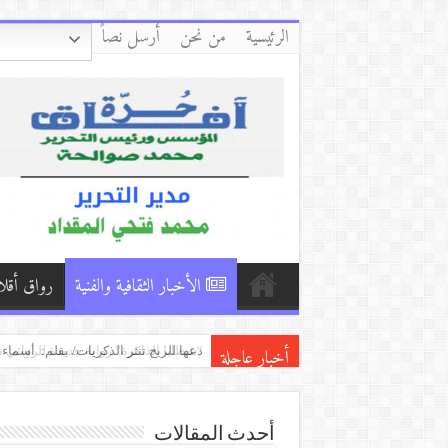
الرئيسية
من نحن
أرسل نصاً
الأخبار الثقافية والفنية
رواق أقلا
أخبار عاجلة
تأويل الصدمات بين شهلا العجيلي وإلي
“شظايا الذاكرة” رواية جديدة للروائ
*رواية “حين ينطق الصمت” للكاتبة آلاء
أحدث المقالات