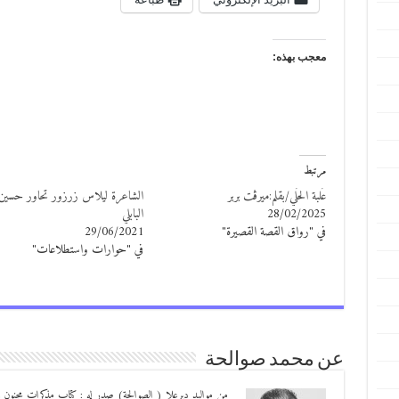
معجب بهذه:
مرتبط
عُلبة الحُلي/بقلم:ميرڤت بربر
الشاعرة ليلاس زرزور تحاور حسين 
28/02/2025
البابلي
في "رواق القصة القصيرة"
29/06/2021
في "حوارات واستطلاعات"
عن محمد صوالحة