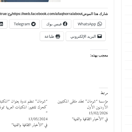
شارك هذا الموضhttps://web.facebook.com/afaqhorra/aboutوع:https://www.pinterest.com/?autologin=true
WhatsApp
فيس بوك
Telegram
البريد الإلكتروني
طباعة
معجب بهذه:
مرتبط
مؤسسة “شومان” تعقد ملتقى المكتبيين
“شومان” تنظم ندوة بعنوان “المكتبة
الأردنيين الأول
كمحرك للتغيير: المكتبات العربية نموذج
”
15/02/2026
في "الأخبار الثقافية والفنية"
13/05/2024
في "الأخبار الثقافية والفنية"