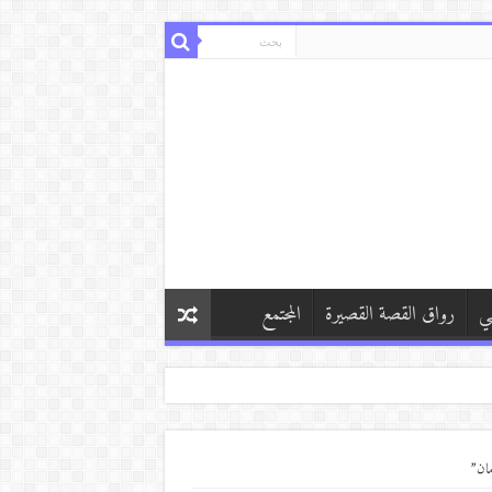
ي
رواق القصة القصيرة
المجتمع
مان”