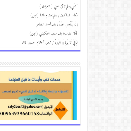
كفّي/بقلم:زكي العلي ( العراق )
بكاء المساكين / بقلم:هشام باشا (اليمن)
إِنْ يَنْقُصِ الصَّبْرُ/ بقلم:أحمد النظامي
فكَّة الغياب/ بقلم:سعيد العكيشي (اليمن)
لِكَيْ لَا يُؤْذِيَ الوَرْدُ / شعر: أحلام حسين غانم