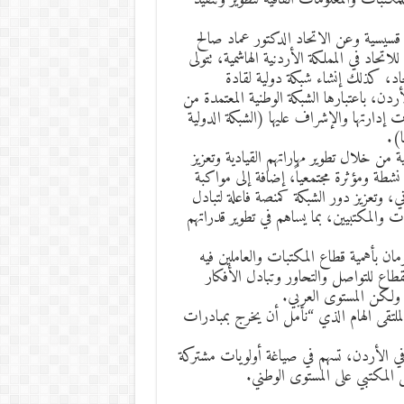
نا قسيسية وعن الاتحاد الدكتور عماد صالح
حاد في المملكة الأردنية الهاشمية، تتولى
تحاد، كذلك إنشاء شبكة دولية لقادة
دن، باعتبارها الشبكة الوطنية المعتمدة من
مات إدارتها والإشراف عليها (الشبكة الدولية
ا).
 من خلال تطوير مهاراتهم القيادية وتعزيز
 نشطة ومؤثرة مجتمعياً، إضافة إلى مواكبة
ني، وتعزيز دور الشبكة كمنصة فاعلة لتبادل
بات والمكتبيين، بما يساهم في تطوير قدراتهم
ن بأهمية قطاع المكتبات والعاملين فيه
القطاع للتواصل والتحاور وتبادل الأفكار
 ولكن المستوى العربي.
الملتقى الهام الذي “نأمل أن يخرج بمبادرات
ن في الأردن، تسهم في صياغة أولويات مشتركة
 المكتبي على المستوى الوطني.