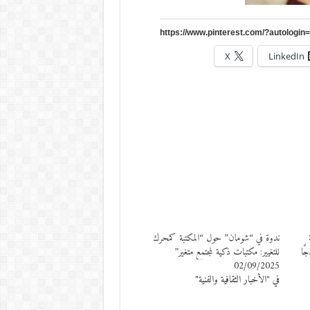
X
LinkedIn
ندوة في “شومان” حول “المكتبة كمحرك
ًا
للتغيير: مكتبات ذكية لمجتمع متغير”
02/09/2025
في "الأخبار الثقافية والفنية"