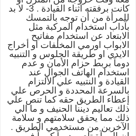
كانت برفقته اثناء القيادة . 3- لا بد
لمرأة من أن توجه بالتمسك
آداب استخدام المركبة مثل
لابتعاد عن استخدام مفاتيح
لابواب اورمي المخلفات او أخراج
لايدي او طريقة الجلوس و التنبيه
وماً بربط حزام الأمان و عدم
ستخدام الهاتف الجوال عند
لقيادة و النتبيه علي الألتزام
السرعة المحددة و الحرص علي
عطاء الطريق حقه كما تنص علي
لك تعاليم ديننا الحنيف و ما الي
لك مما يحقق سلامتهم و سلامة
لآخرين من مستخدمي الطريق .
ن المرآة تلعب دوراً كبيراً في