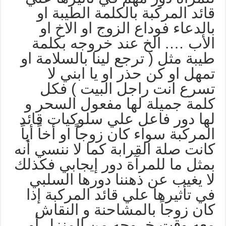
ائد المركبة بالكلمة الطيبة او
الدعاء فوداع الزوج او الاخ او
لأب …. الخ عند خروجه بكلمة
يبة مثل ( ترجع لينا بالسلامة او
مهل او كن حذر او يا ابني لا
سرع انت راجل البيت ) فكل
لمة جميلة لها مفعول السحر و
ها دور فاعل علي سلوكيات قائد
لمركبة سواء كان زوجاً او أخاً أياً
انت صلة القرابة كما لا ننسي أنه
مثل ما للمرآة دور إيجابي فكذلك
ا يغيب عن ذهننا دورها السلبي
ي تأثيرها علي قائد المركبة إذا
ان زوجاً بالمشاحنة و النقاش
عه وقت خروجه من المنزل أو