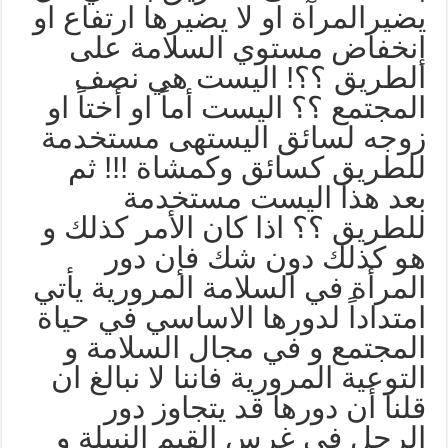
ضيرالمرآة او لا يضيرها ارتفاع او
نخفاض مستوي السلامة على
لطريق ؟؟! اليست هي نصف
لمجتمع ؟؟ اليست أماً او أختاً او
وجه لسائق اليستهى مستخدمة
لطريق كسائق وكمشاة !!! ثم
عد هذا اليست مستخدمة
لطريق ؟؟ اذا كان الأمر كذلك و
و كذلك دون شك فإن دور
لمرأة في السلامة المرورية يأتي
متداداً لدورها الاساسي في حياة
لمجتمع و في مجال السلامة و
لتوعية المرورية فاننا لا نبالغ ان
لنا أن دورها قد يتجاوز دور
لرجل في غرس القيم النبيلة و