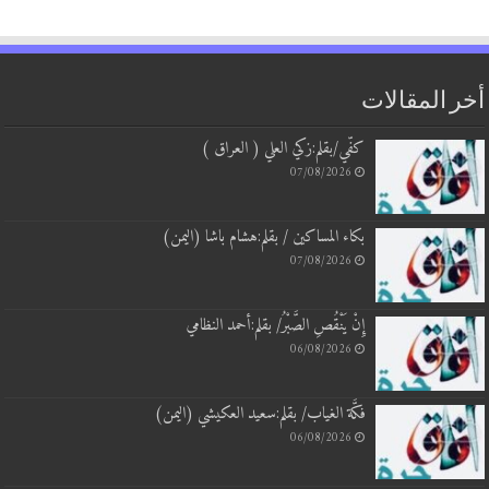
 المقالات
كفّي/بقلم:زكي العلي ( العراق )
07/08/2026
بكاء المساكين / بقلم:هشام باشا (اليمن)
07/08/2026
إِنْ يَنْقُصِ الصَّبْرُ/ بقلم:أحمد النظامي
06/08/2026
فكَّة الغياب/ بقلم:سعيد العكيشي (اليمن)
06/08/2026