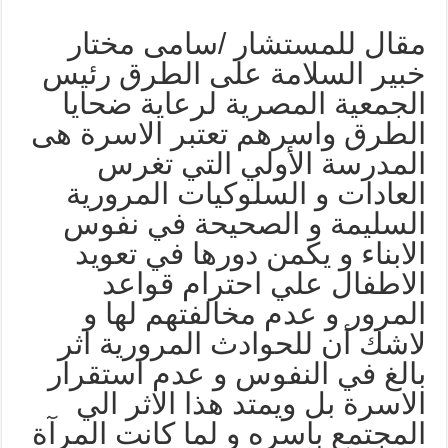
قال للمستشار /سامى مختار
بير السلامة على الطرق رئيس
لجمعية المصرية لرعاية ضحايا
لطرق واسرهم تعتبر الاسرة هى
لمدرسة الأولي التي تغرس
لعادات و السلوكيات المرورية
لسليمة و الصحيحة في نفوس
لابناء و يكمن دورها في تعويد
لاطفال علي احترام قواعد
لمرور و عدم مخالفتهم لها و
اشك أن للحوادث المرورية اثر
الغ في النفوس و عدم استقرار
لاسرة بل ويمتد هذا الاثر الي
لمجتمع باسره و لما كانت المرآة