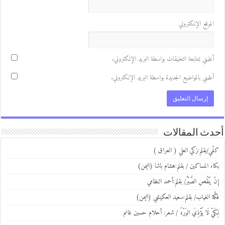
لموقع الإلكتروني
علمني بمتابعة التعليقات بواسطة البريد الإلكتروني.
علمني بالمواضيع الجديدة بواسطة البريد الإلكتروني.
ث المقالات
ي/بقلم:زكي العلي ( العراق )
ء المساكين / بقلم:هشام باشا (اليمن)
 يَنْقُصِ الصَّبْرُ/ بقلم:أحمد النظامي
َة الغياب/ بقلم:سعيد العكيشي (اليمن)
يْ لَا يُؤْذِيَ الوَرْدُ / شعر: أحلام حسين غانم