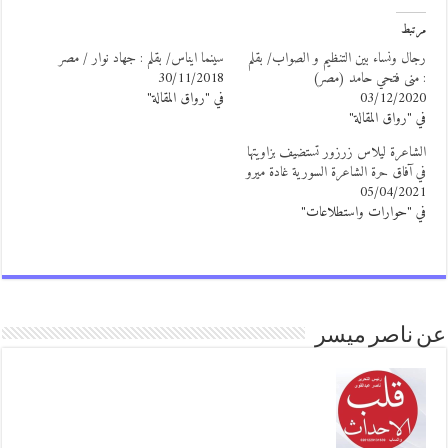
رتبط
جال ونساء بين التنظيم و الصواب/ بقلم
سينما ايناس/ بقلم : جهاد نوار / مصر
 منى فتحي حامد (مصر)
30/11/2018
03/12/202
في "رواق المقالة"
ي "رواق المقالة"
لشاعرة ليلاس زرزور تستضيف بزاويتها
ي آفاق حرة الشاعرة السورية غادة ميرو
05/04/202
ي "حوارات واستطلاعات"
 ناصر ميسر