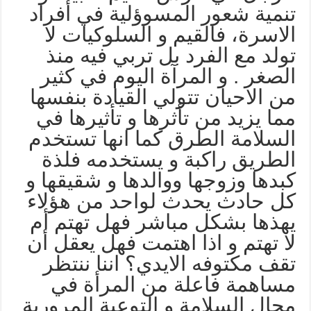
نمية شعور المسوؤلية في أفراد
لاسرة، فالقيم و السلوكيات لا
ولد مع الفرد بل تربي فيه منذ
لصغر . و المرآة اليوم في كثير
ن الاحيان تتولي القيادة بنفسها
ما يزيد من تأثرها و تأثيرها في
لسلامة الطرق كما انها تستخدم
لطريق راكبة و يستخدمه فلذة
بدها وزوجها ووالدها و شقيقها و
ل حادث يحدث لواحد من هؤلاء
هذها بشكل مباشر فهل تهتم أم
ا تهتم و اذا اهتمت فهل يعقل أن
قف مكتوفه الايدي؟ اننا ننتظر
ساهمة فاعلة من المرأة في
جال السلامة و التوعية المرورية