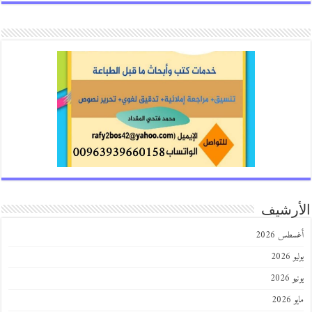
رشيف
طس 2026
202
2026
202