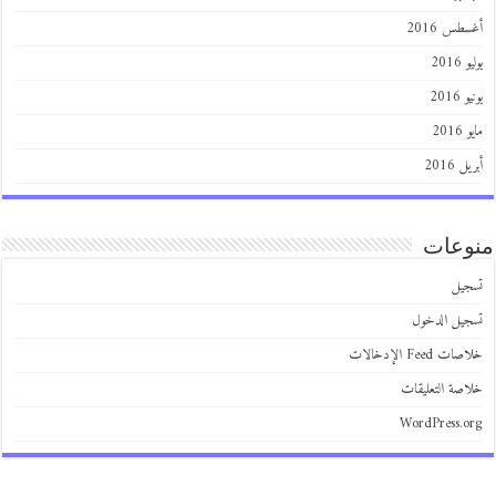
طس 2016
201
2016
201
 2016
عات
يل
يل الدخول
 Feed الإدخالات
صة التعليقات
WordPress.