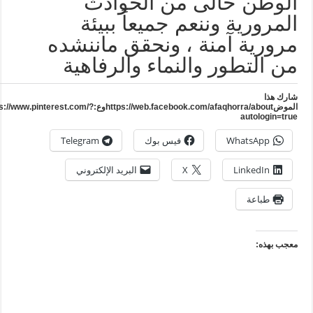
لوطن خالى من الحوادث
لمرورية وننعم جميعاً ببيئة
رورية آمنة ، ونحقق ماننشده
ن التطور والنماء والرفاهية
ارك هذا
الموضhttps://web.facebook.com/afaqhorra/aboutوع:https://www.pinterest.com/?
autologin=tru
WhatsApp
فيس بوك
Telegram
LinkedIn
X
البريد الإلكتروني
طباعة
عجب بهذه: