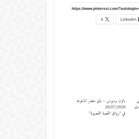
X
LinkedIn
ى
بالون ودبوس – بقلم خضر الماغوط
مله
20/07/2020
في "رواق القصة القصيرة"