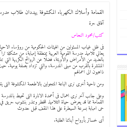
القمامة وأسلاك الكهرباء المكشوفة يهددان طلاب مدرسة 
آفاق حرة
كتب/محمود النحاس
فى ظل غياب المسئولين من الهيئات الحكومية من روؤساء الاحياء 
يعاني تلاميذ مدرسة القومية العربية بمنطقة إمبابة، من مشكلة تراكم
بالعديد من الأمراض والأوبئة، فضلًا عن الروائح الكريهة التي تن
المنتشرة بالقرب من مبنى المدرسة، والتي تزداد بصفة يومية. حيث
ذاهبون الى اعمالهم
ومن ناحية أخرى نرى الباعة المتجولين بالاطعمة المكشوفة التى يت
وعلى جانب آخر نرى اهمال فى أعمدة الانارة التى تحيط بالمدرسة ت
القمامة مما قد يعرض حياة التلاميذ للخطر وتنذر بنشوب حريق في ا
حى امبابة بسرعة السيطرة على هذا المقف قبل حدوث
أى خسائر بأرواح أبنائنا الطلبة.