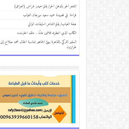
الشعر الحر بالدهن الحر/ بقلم:حيدر غراس (العراق)
قراءة في قصيدة حميد سعيد مهرجان الغياب
ضفة الغياب/ بقلم:الشاعر استيفات الوالي
الكتاب الذي انتظرته ثلاثين عامًا… «لقد اخترت»
السفير التركي بالقاهرة يهنئ الجماهير بمناسبة انتقال محمد صلاح إلى
طرابزون