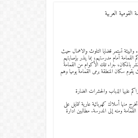
القومية العربية
والبيئة تستمر قضايا التلوث والاهمال حيث
 القمامة أمام مدرستهم، بما يُنذر بإصابتهم
تشر بالمكان، جراء تلك الأكوام من القمامة
 يقوم سكان المنطقة برمى القمامة يوميا وهم
راكم عليها الذباب والحشرات الضارة
خرج منها أسلاك كهربائية عارية تتمايل على
لقمامة ومنه إلى المدرسة. مطالبين ادارة