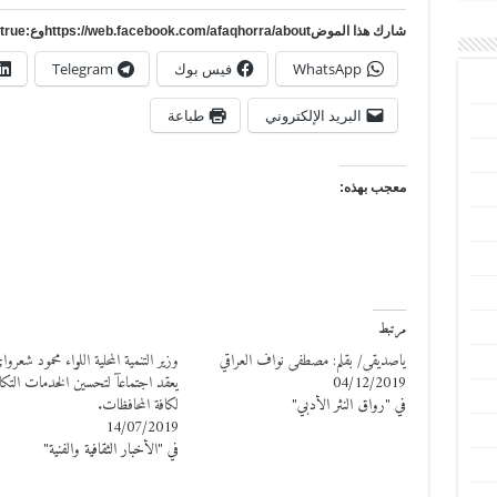
شارك هذا الموضhttps://web.facebook.com/afaqhorra/aboutوع:https://www.pinterest.com/?autologin=true
WhatsApp
فيس بوك
Telegram
البريد الإلكتروني
طباعة
معجب بهذه:
مرتبط
ياصديقي/ بقلم: مصطفى نواف العراقي
وزير التنمية المحلية اللواء محمود شعروا
04/12/2019
يعقد اجتماعآ لتحسين الخدمات التكا
في "رواق النثر الأدبي"
لكافة المحافظات.
14/07/2019
في "الأخبار الثقافية والفنية"