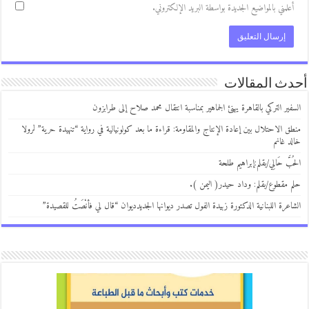
علمني بالمواضيع الجديدة بواسطة البريد الإلكتروني.
ث المقالات
فير التركي بالقاهرة يهنئ الجماهير بمناسبة انتقال محمد صلاح إلى طرابزون
ق الاحتلال بين إعادة الإنتاج والمقاومة: قراءة ما بعد كولونيالية في رواية “تنهيدة حرية” لرولا
د غانم
بَّ حَالِي/بقلم:إبراهيم طلحة
 مقطوع/بقلم: وداد حيدر( اليمن ).
اعرة اللبنانية الدكتورة زبيدة الفول تصدر ديوانها الجديدديوان “قال لي فأنْصَتُ للقصيدة”