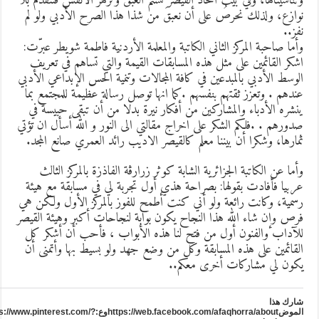
تناسيناها، وفي بيت اتحاد القيصر نشتم العبق وتزهر الأنفس فنتقدم بلا
وازع، ولذلك نحرصُ على أن نعبقَ من شذا هذا الصرح الأدبي ولو لم
فز..
أما صاحبة المركز الثاني الكاتبة والمعلمة الأردنية فاطمة شويطر عبرّت:
شكر القائمين على مثل هذه المسابقات القيمة والتي تساهم في تعريف
لوسط الأدبي بالمبدعين في كافة المجالات وتنمية الحس الإبداعي الأدبي
ندهم . وتعزز ثقتهم بنفسهم .كما انها توصل رسالة عظيمة للمجتمع بما
نشره الأدباء والمشاركين من أفكار نيرة بدلا من أن تبقى حبيسة في
دورهم . .فلكم الشكر على اخراج مقالتي الى النور و الله أسأل ان تؤتي
مارها، وشكرا أن بيننا معلم كالقيصر الاديب رائد العمري صانع المجد.
أما عن الكاتبة الجزائرية الشابة كوثر زرارڨة الفاذزة بالمركز الثالث
ربيا فأفادت بقولها: بصراحة هذي أول تجربة لي في مسابقة مع هيئة
سمية، وكانت رائعة ولو أني كنت أطمح للفوز بالمركز الأول ولكن هي
رص وإن شاء الله هذا النجاح يكون بوابة لنجاحات أكبر وهيئة القيصر
لآداب والفنون أول من فتح لنا هذه الأبواب ، فأحب أن أشكر كل
لقائمين على هذه المسابقة وكل من وضع جهد ولو بسيط بها وأتمنى أن
كون لي مشاركات أخرى معكم..
ارك هذا
الموضhttps://web.facebook.com/afaqhorra/aboutوع:https://www.pinterest.com/?