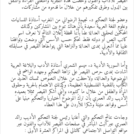
لقيصر للآداب والفنون وخضتُ هذهِ التجربة وأمتعتني القراءة والتنقل
ين الدول وطرق تفكيرهم من خلال ما قدموه من مشاركات.
عضو لجنة التحكيم د. نجيمة الرضواني من المغرب أستاذة اللسانيات
علوم اللغة العربية سعيدة بأنَّ هناكَ تنوع بين المشاركين وكذلك
لمحكمين لتحقيق العدالة علمًا بأنَّنا للحظة إعلان النتائج لا نعرف اسم
اتب النص أو دولته فقط نحكم حسب الأسس التي وضعت وتوافقنا
ليها مما أشعرني بمدى العدالة والنزاهة التي يتواخاها القيصر في مسابقاته
لثقافية والأدبية.
أما السورية الأديبة د. ميسم الشمري أستاذة الأدب والبلاغة العربية
شادت بمدى حرص القيصر على نزاهة التحكيم وجهده الواضح في
لموضوعية والعدالة، ولاحظت من خلال النصوص تمسك العديد من
لكُتَّاب بالقضية الفلسطينية العظيمة، وكذلك الاهتمام بالحرية وحقوق
لمرأة والطفل من خلال ما كتبوه، وإنَّني أشكر القيصر ممثلا بعميدهِ
لأديب رائد العمري بأن تركَ الموضوعَ اختياريا والتحكيمَ مبنيا على
سس وقواعد متينة وشكرا للأردن على هذا العطاء
جاءت نتائج التحكيم والتي أعلنها رئيس لجنة التحكيم الأديب رائد
لعمري عبر البث المباشر في صفحات القيصر للآداب والفنون عبر
واقع التواصل الاجتماعي كالتالي في المراكز العشرة الأولى :