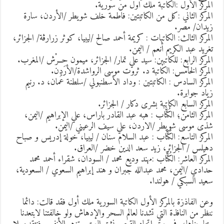
لمركز الأول :الكاتبة ملك اول من سورية.
لمركز الثاني :كل من الكاتبتين: فاطمة خلف شويطر /الأردن، سارة
يدان/ مصر.
لمركز الثالث: الكاتبات : كريمة أحمد صالح /ليبيا، كوثر زرارڨة/ الجزائر،
غريد عبد الكريم أنعم / اليمن.
لمركز الرابع: للكاتبين: سيد علي تمار/ الجزائر، ميمون حِــرْش /المغرب.
لمركز الخامس: الكاتبة د. ثروت موسى الرواشدة/الأردن.
لمركز السادس : الكاتبتين : وداد الأسطنبولي /سلطنة عُمان، د. رنيم
ياد جوابرة.
لمركز السابع الكاتبة بشرى دكار / الجزائر.
لمركز الثامن؛ الكُتَّاب : هبه عبد القادر باراس، علي الإبراهيم /اليمن،
ذى موسى شويطر /الاردن، علي سيف الرعيني /اليمن.
لمركز التاسع: الكُتَّاب : عبد السلام سنان / ليبيا، خولة إدريس و صباح
هيلس / الجزائر، زيد سعد الدين خضر /العراق.
لمركز العاشر: الكُتَّاب :مهند وديع محمد / السودان، شقراء أحمد محمد
دادي /اليمن، محمد عبدالله جبران و هند إبراهيم السعوي / السعودية،
عيد السبكي / هولندا.
عن الفاذزة بالمركز الأول الكاتبة السورية ملك أول فقد قالت: دائما
نظر من النافذة التي تشدنا لعالم السحر والإدهاش ولو خالفتنا لابتعدنا