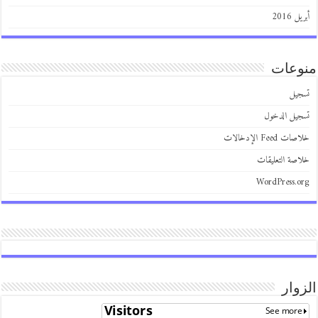
 2016
عات
يل
يل الدخول
 Feed الإدخالات
صة التعليقات
WordPress.
وار