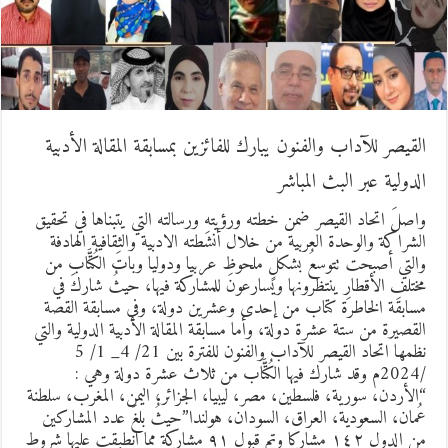
لقيصر للآداب والفنون يبارك للفائزين بمسابقة المقالة الأدبية
لدولية عبر البث المباشر
اصلَ اتحاد القيصر ضمن خطته ورؤيتهِ ورسالته التي يتبناها في تحقيق
لشراكة والوحدة العربية من خلال أنشطته الادبية والثقافية الهادفة
التي أصبحت تتوسعُ بشكلٍ ملحوظ عربيا ودوليا وباتَ الكُتَّاب من
ختلفِ الأقطارِ ينتظرونها ويسارعونَ للمشاركة فيها، حيثُ شاركَ في
سابقة الخاطرة كتاب من إحدى وعشرين دولة، وفي مسابقة القصة
لقصيرة من ستة عشرة دولة، وأما مسابقة المقالة الأدبية الدولية والتي
نظمها اتحاد القيصر للآداب والفنون للفترة بين 21/ 4_ 1/ 5
/2024م وقد شارك فيها الكُتَّاب من ثلاث عشرة دولة وهي :
الأردن، سورية، فلسطين، مصر، ليبيا، الجزائر، اليمن، المغرب، سلطنة
ُمان، السعودية، العراق، السودان، هولندا”حيثُ بلغَ عدد المشاركين
من الدول ١٤٢ مشاركا وتم قبول ٩١ مشاركة مما انطبقت عليها شروط