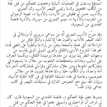
لمسابقة ودخلت في التصفيات النهائية وخضعت للتحكيم من قبل لجنة
ن الكُتَّاب المختصين برئاسة رئيس القيصر الأديب رائد العمري
الأديب حسن أبو قطيش من الأردن، والأديبة د. نجيمة الرضواني
ن المغرب، والأديبة د. ميسم الشمري من سورية، والأديبة فاطمة
لغامدي من السعودية.
قد صرَّحَ الأديب العمري أنّه من دواعي سروري أنا وزملائي في
تحاد القيصر للآداب والفنون هذا الانتشار، والكم الهائل من
لمراسلات التي تصلنا وتشجعنا وتعزِّزُ من إرادتنا وتحفِّزنا على المضي قُدما
حوَ هذا المشروع الأدبي والثقافي والعربي الدولي الذي يقاربُ من
جهات النظر بيننا ويزيدُ من معارفنا ورصيدنا الثقافي، ويكسبنا التعرف
لى أساليب وعادات ومصطلحات الشعوب من خلال ما ينسجونه في
شاركاتهم المتنوعة، ومن خلال مشاركتي وقراءتي للمشاركات أشعرُ بأنّنا
مةُ واحدة، وأن الكُتَّاب حملةُ رسالة هادفة يشيرونَ لها من خلال
صوصهم، وخاصة في هذه المسابقة الثقافية في فن كتابة المقالة الأدبية،
بإذن الله سيتم جمع النصوص الفائزة في مسابقات القيصر قي كتاب
ماعي بإذن الله..
دورها عضو لجنة التحكيم د. فاطمة الغامدي من السعودية قالت: كان
ي شرف أن تمَّ اختياري وتسميتي عضوا في لجنة التحكيم من قبل