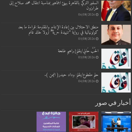
السفير التركي بالقاهرة يهنئ الجماهير بمناسبة انتقال محمد صلاح إلى
طرابزون
06/08/2026
منطق الاحتلال بين إعادة الإنتاج والمقاومة: قراءة ما بعد
كولونيالية في رواية “تنهيدة حرية” لرولا خالد غانم
05/08/2026
الحُبَّ حَالِي/بقلم:إبراهيم طلحة
05/08/2026
حلم مقطوع/بقلم: وداد حيدر( اليمن ).
04/08/2026
بار في صور