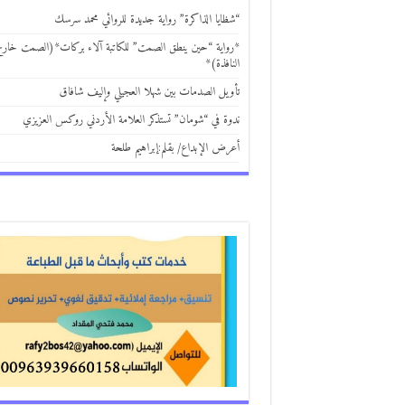
“شظايا الذاكرة” رواية جديدة للروائي محمد سرسك
*رواية “حين ينطق الصمت” للكاتبة آلاء بركات*(الصمت خار
النافذة)*
تأويل الصدمات بين شهلا العجيلي وإليف شافاق
ندوة في “شومان” تستذكر العلامة الأردني روكس العزيزي
أعرض الإبداع/ بقلم:إبراهيم طلحة