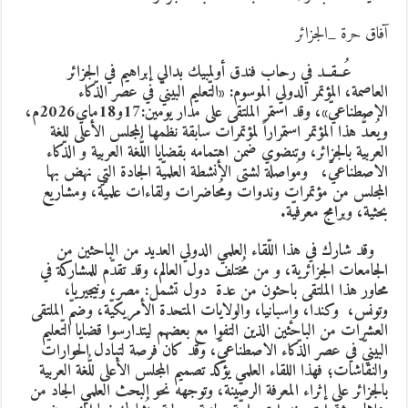
فاق حرة _الجزائر
ُــقــد في رحاب فندق أولمبيك بدالي إبراهيم في الجزائر
لعاصمة، المؤتمر الدولي الموسوم:
«التّعليم البينيّ في عصر الذّكاء
الاصطناعيّ»، وقد استمر الملتقى على مدار يومين:17و18ماي2026م،
يُعـدُّ هذا المؤتمر استمراراً لمؤتمرات سابقة نظمها المجلس الأعلى للغة
لعربية بالجزائر، وتنضوي ضمن اهتمامه بقضايا اللُّغة العربية و الذّكاء
لاصطناعيّ، ومُواصلة لشتى الأنشطة العلميّة الجادة التي نهض بها
لمجلس من مؤتمرات وندوات ومُحاضرات ولقاءات علميّة، ومشاريع
حثية، وبرامج معرفيّة.
قد شارك في هذا اللّقاء العلمي الدولي العديد من الباحثين من
لجامعات الجزائرية، و من مُختلف دول العالم، وقد تقدّم للمشاركة في
حاور هذا الملتقى باحثون من عدة دول تشمل: مصر، ونيجيريا،
تونس، وكندا، وإسبانيا، والولايات المتحدة الأمريكيّة، وضمّ الملتقى
لعشرات من الباحثين الذين التفوا مع بعضهم ليتدارسوا قضايا التّعليم
لبينيّ في عصر الذّكاء الاصطناعيّ، وقد كان فرصة لتبادل الحوارات
النقاشات
؛
فهذا اللقاء العلمي يؤكد تصميم
المجلس الأعلى للُّغة العربية
الجزائر على إثراء المعرفة الرصينة، وتوجهه نحو البحث العلمي الجاد من