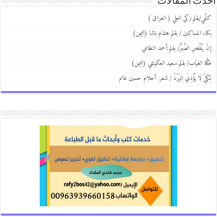
ث المقالات
ي/بقلم:زكي العلي ( العراق )
ء المساكين / بقلم:هشام باشا (اليمن)
 يَنْقُصِ الصَّبْرُ/ بقلم:أحمد النظامي
َة الغياب/ بقلم:سعيد العكيشي (اليمن)
يْ لَا يُؤْذِيَ الوَرْدُ / شعر: أحلام حسين غانم