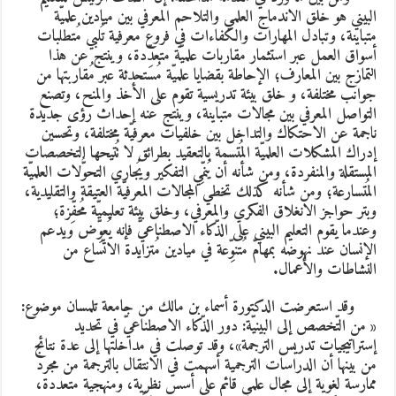
لبيني هو خلق الاندماج العلمي والتلاحم المعرفي بين ميادين علميّة
تباينة، وتبادل المهارات والكفاءات في فروع معرفية تُلبي مُتطلبات
سواق العمل عبر استثمار مقاربات علميّة متعدِّدة، وينتج عن هذا
لتمازج بين المعارف؛ الإحاطة بقضايا علميّة مُستحدثة عبر مُقاربتها من
وانب مختلفة، و خلق بيئة تدريسية تقوم على الأخذ والمنح، وتصنع
لتواصل المعرفي بين مجالات متباينة، وينتج عنه إحداث رؤى جديدة
اجمة عن الاحتكاك والتداخل بين خلفيات معرفيّة مختلفة، وتحسين
دراك المشكلات العلميّة المُتسمة بالتعقيد بطرائق لا تُتيحها التخصصات
لمستقلة والمنفردة، ومن شأنه أن يُنمِّي التفكير ويُجاري التحوُّلات العلميّة
لمُتسارعة؛ ومن شأنه كذلك تخطي المجالات المعرفيّة العتيقة والتقليدية،
بتر حواجز الانغلاق الفكري والمعرفي، وخلق بيئة تعليميّة مُحفِّزة؛
عندما يقوم التعليم البيني على الذّكاء الاصطناعيّ فإنه يُعوِّض ويدعم
لإنسان عند نهوضه بمهامّ مُتنوِّعة في ميادين مُتزايدة الاتّساع من
لنشاطات والأعمال.
قد استعرضت الدكتورة أسماء بن مالك من جامعة تلمسان موضوع:
من التّخصص إلى البينيّة: دور الذّكاء الاصطناعيّ في تحديد
ستراتيجيات تدريس الترجمة
»، وقد توصلت في مداخلتها إلى عدة نتائج
ن بينها أن الدراسات الترجمية أسهمت في الانتقال بالترجمة من مجرد
مارسة لغوية إلى مجال علمي قائم على أسس نظرية، ومنهجية متعددة،