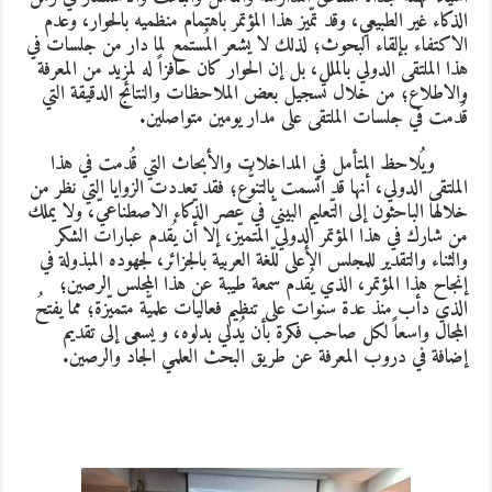
لذكاء غير الطبيعي، وقد تمّيز هذا المؤتمر باهتمام منظميه بالحوار، وعدم
لاكتفاء بإلقاء البحوث
؛ لذلك لا يشعر المُستمع لما دار من جلسات في
ذا الملتقى الدولي بالملل، بل إن الحوار كان حافزاً له لمزيد من المعرفة
الاطلاع؛ من خلال تسجيل بعض الملاحظات والنتائج الدقيقة التي
ُدمت في جلسات الملتقى على مدار يومين متواصلين.
ويُلاحظ المتأمل في المداخلات والأبحاث التي قُدمت في هذا
لملتقى الدولي، أنها قد اتسمت بالتنوُّع
؛ فقد تعددت الزوايا التي نظر من
لالها الباحثون إلى
التّعليم البينيّ في عصر الذّكاء الاصطناعيّ، ولا يملك
ن شارك في هذا المؤتمر الدولي المتميّز، إلا أن يُقدم عبارات الشكر
الثناء والتقدير للمجلس الأعلى للّغة العربية بالجزائر، لجهوده المبذولة في
نجاح هذا المؤتمر، الذي يُقدم سمعة طيبة عن هذا المجلس الرصين
؛
لذي دأب منذ عدة سنوات على تنظيم فعاليات علميّة متميّزة
؛ مما يفتحُ
لمجال واسعاً لكل صاحب فكرة بأن يُدلي بدلوه، و يسعى إلى تقديم
ضافة في دروب المعرفة عن طريق البحث العلمي الجاد والرصين.