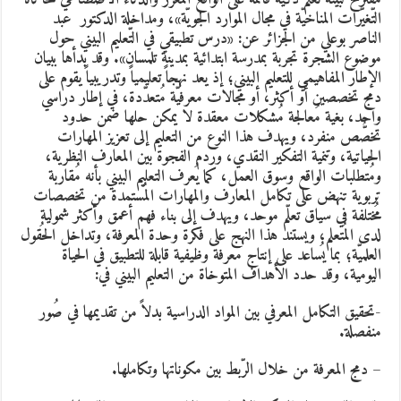
لتّغيّرات المناخيّة في مجال الموارد الجويّة»، ومداخلة الدكتور عبد
لناصر بوعلي من الجزائر عن: «درس تطبيقي في التّعليم البيني حول
وضوع الشجرة تجربة بمدرسة ابتدائية بمدينة تلمسان». وقد بدأها ببيان
لإطار المفاهيمي للتعليم البيني
؛
إذ يعد نهجاً تعليمياً وتدريبياً يقوم على
مج تخصصين أو أكثر، أو مجالات معرفيّة مُتعدّدة، في إطار دراسي
احد، بغية مُعالجة مُشكلات معقدة لا يمكن حلها ضمن حدود
خصُّص منفرد، ويهدف هذا النوع من التعليم إلى تعزيز المهارات
لحياتية، وتنمية التفكير النقدي، وردم الفجوة بين المعارف النظرية،
مُتطلبات الواقع وسوق العمل، كما يُعرف التعليم البيني بأنه مُقاربة
ربوية تنهض على تكامل المعارف والمهارات المُستمدة من تخصصات
ُختلفة في سياق تعلّم موحد، ويهدف إلى بناء فهم أعمق وأكثر شمولية
دى المُتعلم، ويستند هذا النهج على فكرة وحدة المعرفة، وتداخل الحُقول
لعلميّة
؛ بما يُساعد على إنتاج معرفة وظيفية قابلة للتطبيق في الحياة
ليومية، وقد حدد الأهداف المتوخاة من التعليم البيني في:
تحقيق التكامل المعرفي بين المواد الدراسية بدلاً من تقديمها في صُور
نفصلة.
 دمج المعرفة من خلال الرّبط بين مكوناتها وتكاملها.