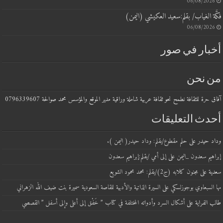
06/08/20
ة الغياب/ بقلم:سعيد العكيشي (اليمن)
06/08/20
بار في صور
 نحن
حرة للثقافة نطمح نحو ثقافة عربية شاملة وراقية مدير الموقع والمؤسس محمد صوالحة 0796339607
دث التعليقات
 حيدر
على
حلم مقطوع/بقلم: وداد حيدر( اليمن ).
يم سعدون _اليمن
على
إلى أمي /بقلم:إبراهيم سعدون
ة
على
مجنون كلابه (ج2)/بقلم: محمد محمود الشويع
لسبعاوي بوجوزلسكي
على
السيرة الذاتية والأدبية للقاصة السعودية سميرة بنت ضيف الله الزهراني
الفراية
على
أشكال السرد وأدواته المختلفة في كتاب ” خَفْق إلى أعلى وإلى أسفل ” القصصي