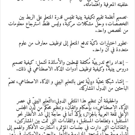
لفيته المعرفية واهتماماته.
تصميم أنظمة تقييم تكيفية بينية تقيس قدرة المتعلم على الربط بين
لتخصصات، وحل مشكلات مركبة، وليس فقط استرجاع معلومات
ن تخصص واحد.
تطوير اختبارات ذكيّة تدفع المتعلم إلى توظيف معارف من علوم
تعددة في آن واحد.
 إعداد برامج تدريبيّة مُكثفة للمعلمين والأساتذة تشمل: كيفية تصميم
روس بينية، وكيفية توظيف أدوات الذكاء الاصطناعي في ذلك.
 إنشاء شبكة بحثيّة دوليّة تعنى بالتعليم البيني و الذكاء الاصطناعي، تضمّ
لباحثين من الدول المُشاركة.
الحقيقة أن تنظيم هذا الملتقى الدولي:
«التّعليم البينيّ في عصر
لذّكاء الاصطناعيّ»، بإحكام وإتقان، وتنظيم محكم من لدن المجلس
لأعلى للّغة العربية بالجزائر
؛
يؤكد أننا في حاجة إلى شدّ الأنظار نحو
لمُستقبل، وتطلعات المُستقبل، واللقاءات التي تمّت بين المشاركين،
النقاشات التي دارت في جلسات المؤتمر
؛
استثارت الأفكار والهمم إلى
شياء مهمّة جداً، تستحق المدارسة والتأمل والبحث والاستثمار في زمن