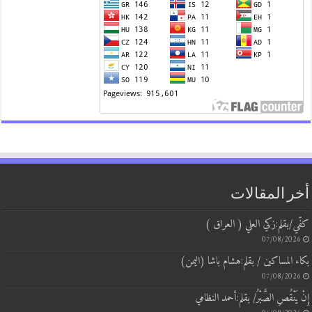
 المقالات
/بقلم:زكي العلي ( العراق )
07/08/20
المساكين / بقلم:هشام باشا (اليمن)
07/08/20
يَنْقُصِ الصَّبْرُ/ بقلم:أحمد النظامي