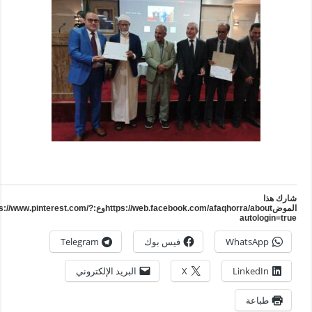
ارك هذا
الموضhttps://web.facebook.com/afaqhorra/aboutوع:https://www.pinterest.com/?
autologin=tru
WhatsApp
فيس بوك
Telegram
LinkedIn
X
البريد الإلكتروني
طباعة