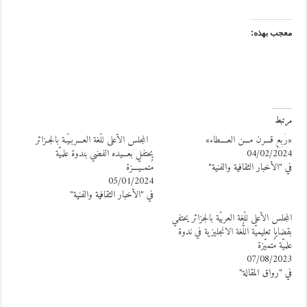
عجب بهذه:
رتبط
رُبع قـــرن مـــن العــــطاء»
المجلس الأعلى للّغة العـــربـيّـة بالجـزائر
04/02/202
يحتفل بعـــيده الفضي بندوة علميّة
ي "الأخبار الثقافية والفنية"
مُتمــيّـــزة
05/01/2024
في "الأخبار الثقافية والفنية"
لمجلس الأعلى للّغة العربيّة بالجزائر يحتفي
قضايا تعليميّة اللُّغة الانجليزية في ندوة
لميّة مُتميّزة
07/08/202
ي "رواق المقالة"