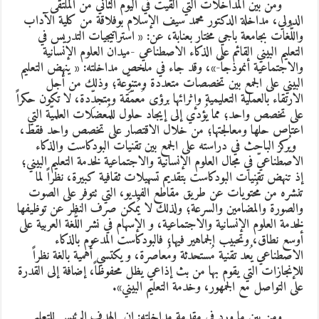
من بين المداخلات التي ألقيت في اليوم الثاني من المُلتقى
لدولي، مداخلة الدكتور محمد سيف الإسلام بوفلاقة من كلية الآداب
اللُّغات بجامعة باجي مختار بعنابة، عن: «
استراتيجيات التدريس في
لتعليم البيني القائم على الذكاء الاصطناعي -ميدان العلوم الإنسانية
الاجتماعية أنموذجاً-
»، وقد جاء في ملخص مداخلته: «
ينهض التعليم
لبيني على الجمع بين تخصصات متعددة ومتنوِّعة؛ وذلك من أجل
لارتقاء بالعملية التعليمية وإثرائها برؤى مُعمّقة ومتجدِّدة، لا تكون حكراً
لى تخصص واحد؛ مما يُؤدي إلى إيجاد حلول للمُعضلات العلميّة التي
عتاص حلها ومعالجتها
؛
من خلال الاقتصار على تخصص واحد فقط،
يُركز الباحث في دراسته على الجمع بين تقنيات البودكاست والذكاء
لاصطناعيّ في مجال العلوم الإنسانية والاجتماعية لخدمة التعليم البيني؛
ذ تنهض تقنيات البودكاست بتقديم تسهيلات ثقافية كبيرة، نظراً لما
نشره من مُحتويات عن طريق مقاطع الفيديو، التي تتوفر على الصوت
الصورة والمضامين والسرعة؛ ولذلك لا يُمكن صرف النظر عن توظيفها
خدمة العلوم الإنسانية والاجتماعية، و الإسهام في نشر اللُّغة العربية على
وسع نطاق، وتحبيب الجماهير فيها؛ فالبودكاست المدعوم بالذكاء
لاصطناعي يُعد تقنية مُستحدثة ومُعاصرة، و يكتسي أهمية بالغة نظراً
لإنجازات التي يقوم بها من بث إذاعي يظل محفوظاً، إضافة إلى القدرة
لى التواصل مع الجمهور، وخدمة التعليم البيني
»
.
من بين ما ورد في مقدمة مداخلته: إن الهدف الرئيس للتعليم