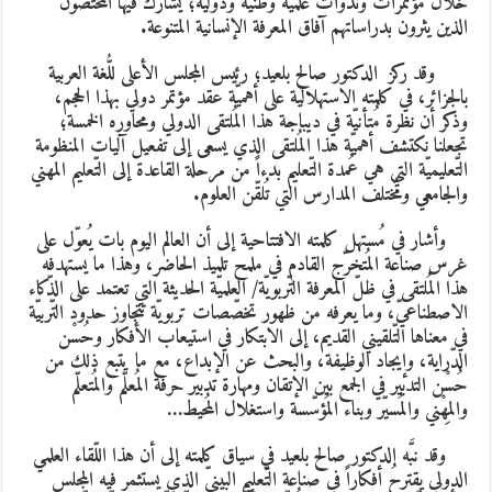
لال مؤتمرات وندوات علميّة وطنية ودولية؛ يُشارك فيها المختصون
لذين يثرون بدراساتهم آفاق المعرفة الإنسانية المتنوعة.
قد ركز الدكتور صالح بلعيد
؛ رئيس المجلس الأعلى للُّغة العربية
الجزائر، في كلمته الاستهلالية على أهميّة عقد مؤتمر دولي بهذا الحجم،
ذكر أن نظرة مُتأنيّة في ديباجة هذا المُلتقى الدولي ومحاوره الخمسة؛
جعلنا نكتشف أهميّة هذا المُلتقى الذي يسعى إلى تفعيل آليات المنظومة
لتّعليميّة التي هي عُمدة التّعليم بدءاً من مرحلة القاعدة إلى التّعليم المهني
الجامعي ومُختلف المدارس التي تُلقّن العلوم.
أشار في مُستهل كلمته الافتتاحية إلى أن العالم اليوم بات يُعوّل على
رس صناعة المُتخرّج القادم في ملمح تلميذ الحاضر، وهذا ما يستهدفه
ذا المُلتقى في ظلّ المعرفة التّربويّة/ العلميّة الحديثة التي تعتمد على الذّكاء
لاصطناعيّ، وما يعرفه من ظهور تخصّصات تربويّة تتجاوز حدود التّربيّة
ي معناها التّلقيني القديم، إلى الابتكار في استيعاب الأفكار وحُسْن
لدّراية، وإيجاد الوظيفة، والبحث عن الإبداع، مع ما يتبع ذلك من
ُسْن التدبير في الجمع بين الإتقان ومهارة تدبير حرفة المُعلّم والمُتعلّم
المِهْني والمُسيّر وبناء المُؤسّسة واستغلال المُحيط…
قد نبَّه الدكتور صالح بلعيد في سياق كلمته إلى أن هذا اللّقاء العلمي
لدولي يقترحُ أفكاراً في صناعة التّعليم البينيّ الذي يستثمر فيه المجلس