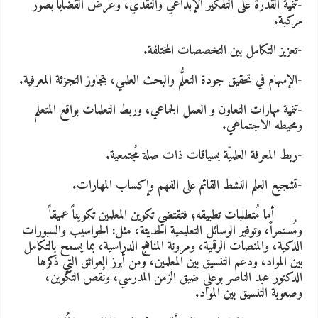
تنمية القدرة على التفكير الإبداعي والنقدي، وعرض القضايا بصور
ركبة.
تعزيز التكامل بين التخصصات المختلفة.
الإسهام في تحقيق جودة التعلُّم والبحث العلمي، بتجاوز التجزئة المعرفية.
تنمية مهارات التعاون و العمل الجماعي، وربط التعلمات بواقع المتعلم
محيطه الاجتماعي.
ربط المعرفة العلميّة بسياقات ذات صلة مُجتمعية.
تشجيع العلم النشط القائم على الفهم وإكساب المهارات.
ما مُتطلبات تطبيقه؛ فتقتضي تكوين المعلمين تكويناً عميقاً
مُستمراً، وتوفير الوسائل التعليمية الحديثة، مثل: الحواسيب والسبورات
لذكية، والمنصات الرقمية، ومرونة المناهج الدراسية، بما يسمح بالتكامل
ين المواد، ودعم التنسيق بين المعلمين، ومن أبرز العوائق التي ذكرها
لدكتور عبد الناصر بوعلي ضيق الزمن المدرسي، ونُقص التكوين،
صعوبة التنسيق بين المواد.