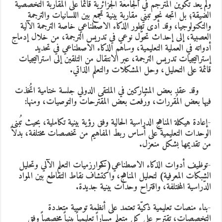
لم يعد تكوين المترجم في الجامعة الجزائرية قائماً على المقاربة التخصصية
لضيقة
؛
بل اتجه نحو تبني مقاربة بينية تجمع بين اللسانيات والترجمة
التكنولوجيا، وقد أدى تطور الذكاء الاصطناعي خاصة الترجمة الآلية
لعصبية، إلى إحداث تحوُّل نوعي في تدريس الترجمة، من خلال إدماج
دواته في العملية التعليمية، وساهم الذكاء الاصطناعي في تحديد
ستراتيجيات تدريس الترجمة، عبر الانتقال من التلقين إلى استراتيجيات
ائمة على التحليل، وحل المشكلات والتعلم الذاتي.
قد عقد بعض المشاركين في الملتقى الدولي جلسة ختامية اتُخذت
يها بعض المُقررات، ورُفعت بعض المقترحات والتوصيات، ومنها:
إعادة هيكلة المناهج الدراسية الحالية وفق رؤية بينية تكاملية، بحيث تُبنى
لوحدات التعليمية على أساس ربط المفاهيم من تخصصات مختلفة، بدلاً
ن تقديمها بشكل منعزل.
توظيف أدوات الذكاء الاصطناعي
(كخوارزميات التعلم الآلي وتحليل
لشبكات المعرفية) لتحليل المناهج، واكتشاف نقاط التقاطع بين المواد
لدّراسية المختلفة، واقتراح وحدات بينية جديدة.
بناء منصات تعليمية ذكيّة تعتمد على أنظمة توصية متعددة
لتخصصات، تقترح على كل متعلم مساراً تعليمياً بينياً مخصصاً وفق