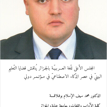
لمجلس الأعلى للّغة العـــربـيّـة بالجـزائر يُناقش قضايا التّعليم
لبينيّ في عصر الذّكاء الاصطناعيّ في مــؤتـمـر دولي
لدكتور محمد سيف الإسلام بوفـلاقــــة
لية الآداب واللغات، جامعة عنابة، الجزائر