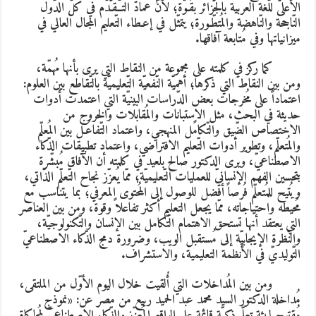
لأعلى للّغة العربية بالجزائر بقُـوّة؛ لأنّ عماد التـّـقـدّم في كلّ الدّول
لنّاجحة والنّاهضة والمُتطّـورة؛ يتمثّل في إعـطاء التّعليم المجال العالي في
يزانياتها وفي مُتابعة آفاقها.
ما ركز في كلمته على مجموعة من النقاط التي يرى بأنها مُهمّة،
من بين النقاط التي ذكرها؛ أهميّة النّفعيّة التّعليميّة بالتّقاطع بين العلوم:
عتماداً على مُخرجات بعض الدّراسات البينيّة التي اعتمدت أدوات
ديثة في البحث، مثل الاستبانات والمُقابلات والخروج من
لاختصاص الضّيق والتّكامًل المنهجي، واعتماد التّفاعُـل بين المُعلّم
المُتعلّم، وتطوير أدوات التّعليم الافتراضي، واعتماد تطبيقات الذّكاء
لاصطناعيّ، ويرى الدكتور صالح بلعيد في كلمته أن الآفاق مُبشّرة
تحسين الفهم الإنسانيّ للعمليات التّعليميّة؛ ممّا يُعزّز نجاح التّعلّم الذّاتي،
يُتيح للمُتعلّم فُرصاً أفضل للوصول إلى المُحتوى المعرفي؛ بما يتناسب مع
ُحيطه واحتياجاته، ممّا يجعل التعليم أكثر تفاعلاً وقوة، ومن بين العناصر
لتي يعتقد أنها تستحق الاهتمام التّكامل بين الإنسان والتّكنولوجيّة،
النّظرة الإيجابيّة إلى مُستقبل الويب، وضرورة دمج الذّكاء الاصطناعيّ
لتّوليديّ في الأنظمة التعليمية، والاستشراف.
من بين المُداخلات التي أُلقيت خلال اليوم الأوّل من الملتقى،
ُداخلة الدكتور السيد محمد عبد الحميد ربيع من مصر عن:
«نموذج
ُقترح لبيئة تعلّم ذكيّة قائمة على الواقع المُعزّز والذّكاء الاصطناعيّ لمُحاكاة