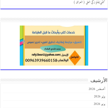
ي/بقلم:زكي العلي ( العراق )
رشيف
طس 2026
202
2026