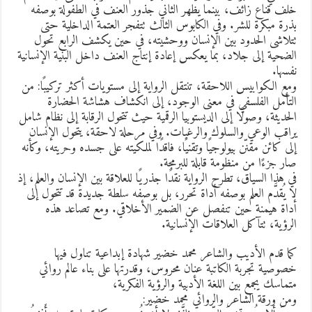
لف قناع زائف، بينما يظهر الثاني جذور العنف في الطفولة بوصفه
ذرة مبكرة للشر. وفي الكابوس الثالث تتفجر العتمة الداخلية حتى
تلاشى الحدود بين الإنسان ووحشيته، في حين يكشف الرابع تحول
لضحية إلى جلاد، بما يعكس إعادة إنتاج العنف داخل البنية الإنسانية
فسها.
مع الكوابيس اللاحقة، تنتقل الرواية إلى مستويات أكثر تركيبًا: من
لتأمل الفلسفي في معنى الوجود، إلى انكشاف هشاشة الحضارة
لحديثة، وصولًا إلى الديستوبيا الرقمية حيث تتحول الرقابة إلى نظام شامل
راقب الوعي والسلوك والرغبات. وفي مرحلة لاحقة، يتحول الإنسان
لى كائن مقنّن بيولوجيًا وتقنيًا، فاقدًا لملكيته على جسده وحريته، وكأنه
ار جزءًا من منظومة قابلة للبرمجة.
ي هذا السياق، تطرح الرواية نقدًا جذريًا للعلاقة بين الإنسان والعلم، إذ
ا يُقدَّم العلم بوصفه أداة تحرر، بل بوصفه سلطة جديدة قد تتحول إلى
داة هيمنة حين تنفصل عن الضمير الأخلاقي. ومع تصاعد هذه
لرؤية، تتآكل العلاقات الإنسانية.
ما قدم الأديب والشاعر محمد خضير شهادة إبداعية تناول فيها
صوصية تجربة الكاتبة عنان محروس، وقدرتها على بناء عالم روائي
تماسك يجمع بين اللغة الأدبية والرؤية الفكرية،
من ورقة الشاعر والروائي محمد خضير: