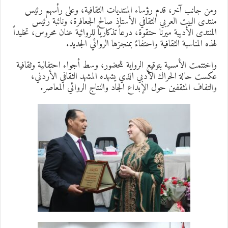
من جانب آخر، قدم رؤساء المنتديات الثقافية، وعلى رأسهم رئيس
نتدى البيت العربي الثقافي الأستاذ صالح الجعافرة، ونائبة رئيس
لمنتدى الأديبة ميرنا حتقوة، درعاً تذكارياً للروائية عنان محروس، تخليداً
هذه المناسبة الثقافية واحتفاءً بمنجزها الروائي الجديد.
اختتمت الأمسية بتوقيع الرواية للحضور، وسط أجواء احتفالية وثقافية
كست حالة الحراك الأدبي الذي يشهده المشهد الثقافي الأردني،
التفاف المثقفين حول الإبداع الجاد والنتاج الروائي المعاصر.