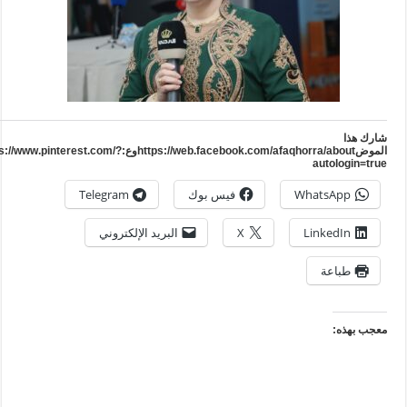
ارك هذا
الموضhttps://web.facebook.com/afaqhorra/aboutوع:https://www.pinterest.com/?
autologin=tru
WhatsApp
فيس بوك
Telegram
LinkedIn
X
البريد الإلكتروني
طباعة
عجب بهذه: