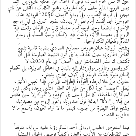
ينَ ألامِسُ تخومَ السّردِ، فإنَّني لا أبحثُ عن حكايةٍ عابرةٍ، بل أَنشِدُ
بضَ الروحِ القابعَ خلفَ ركامِ الحروفِ وهجيرِ الكلماتِ؛ أُفتّشُ عن نايٍ
مهجورٍ في أروقةِ النصِّ… وفي روايةِ “آصف 2050” للروائيةِ عنان
حروس، نجدُ أنفسَنا أمامَ نصٍّ لا يُهادِنُ، ينفجرُ كبرقٍ في ليلِ الوجعِ
لإنسانيِّ؛ ليضعَنا وجهًا لوجهٍ أمامَ حصادِ قرنٍ من الزمانِ وقعتْ فيهِ
لروحُ في مِصيدةِ الآلةِ، وأضاعَ فيهِ الإنسانُ بوصلةَ السّماءِ في زحامِ
لمادةِ وطغيانِ التكنولوجيا.
تفتتحُ الروائيةُ عنان محروس معمارَها السرديَّ بضربةٍ قاسيةٍ تقطعُ
نفاسَ القارئِ، حيثُ تقذفُ بنا في أتونِ النتيجةِ الصارخةِ قبلَ أنْ
تكشفَ لنا ستارَ المقدماتِ! نرى “آصف” في عامِ 2050، لا
بروفيسورٍ وعالمٍ مرموقٍ يُشارُ إليهِ بالبنانِ في المحافلِ الدوليةِ، بل كحطامِ
نسانٍ منبوذٍ يقتاتُ الوجعَ في كهفٍ صخريٍّ بغيضٍ.
اولتُ من خلالِ هذهِ القراءةَ الطوافَ في غَورِ هذا العملِ الأنيق،
يظلَّ “آصِفُ” عبرةً لكلِّ مَنْ ظنَّ أنَّ العقلَ التقْنِيَّ وحدَهُ يكفي لبناءِ
لحياةِ! إنَّ الحقيقةَ، كما تعلّمَ آصِفُ في كهفِهِ، لا تُدرَكُ إلا حينَ نتخلصُ
ن ظلالِ “الأنا” الجاثمةِ فوقَ صدورِنا، ونُحرّرَ الروحَ من مِصيدتِها،
نفتحُ نوافذَ الفطرةِ من جديدٍ، فنبصرَ ما لا تراهُ العيونُ، ونسمعَ ما لا
نطقُ بهِ الشفاهُ.
يما استعرض الطبيب الروائي أحمد السالم رؤية علمية للرواية، متوقفاً
ند التقاطعات بين الأدب والعلم، وكيفية توظيف الخيال المستقبلي