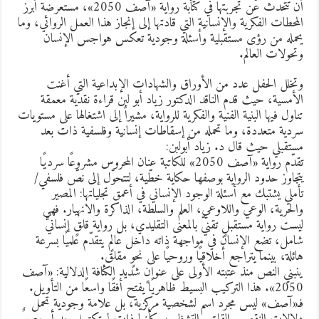
أن تتحدث عن تجربتها في كتابة رواية «آصف 2050»، مستعرضةً أبرز
لمحطات الفكرية والإنسانية التي قادتها إلى إنجاز هذا العمل الروائي، وما
حمله من رؤى مستقبلية وأسئلة وجودية تعكس هواجس الإنسان
تحولات العالم.
تخلل الحفل عدد من الأوراق والشهادات الإبداعية التي أغنت
لأمسية، حيث قدم الناقد الدكتور زياد أبو لبن قراءة نقدية معمقة
ناول فيها البنية الفنية والفكرية للرواية، مشيراً إلى اشتغالها على مستويات
ردية متعددة، وما تحمله من إسقاطات إنسانية وفلسفية ذات بعد
ستقبلي حيث قال د. زياد أبولبن:
تقدّم رواية «آصف 2050» للكاتبة عنان المحروس مشروعًا سرديًا
تجاوز حدود الرواية بوصفها حكاية خطّية، لتتحوّل إلى نصّ فلسفي/
أملي يشتبك مع أسئلة الوجود الإنساني في أعمق تجلياتها: المصير
الحرية، الوعي واللاوعي، العلم والسلطة، الذاكرة والانهيار. فهي
يست رواية مستقبلٍ تقنيّ بالمعنى التقليدي، بل رواية قلقٍ إنسانيّ
امل، تضع الإنسان في مواجهة ذاته داخل عالمٍ يتقدّم علميًا بسرعة
ائلة، بينما يتراجع أخلاقيًا وروحيًا على نحوٍ مقلق.
نبني النص منذ عتبته الأولى على عنوانٍ شديد الكثافة الدلالية: «آصف
2050». هذا التركيب البسيط ظاهريًا يفتح أفقًا واسعًا من التأويل.
ـ«آصف» ليس مجرد اسم لشخصية مركزية، بل علامة وجودية تحمل