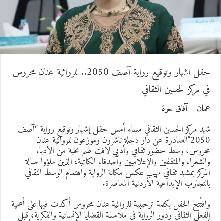
حفل اشهار وتوقيع رواية آصف 2050.. للروائية عنان محروس
ي مركز الحسين الثقافي
مان _ آفاق حرة
هد مركز الحسين الثقافي مساء أمس حفل إشهار وتوقيع رواية “آصف
2050″الصادرة عن دار دجلة ناشرون وموزعون للروائية عنان
حروس، وسط حضور ثقافي وأدبي لافت ضم نخبة من الأدباء
الشعراء والمثقفين والإعلاميين وأصدقاء الكاتبة، الذين ملؤوا صالة
لمركز بمشهد ثقافي مهيب عكس مكانة الرواية واهتمام الوسط الثقافي
التجارب الإبداعية الأردنية المعاصرة.
افتُتح الحفل بكلمة ترحيبية للروائية عنان محروس أكدت فيها على أهمية
لفعل الثقافي ودور الرواية في ملامسة القضايا الإنسانية والفكرية، قبل