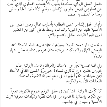
اخل العمل الروائي.مستشهدا بطبيب الأعصاب النمساوي الذي بحث
ن تضاريس الذهن والوعي الإنساني، وقسّم الأنا مابين العليا والسفلى
هذا ما اتصف به آصف
أدار الحفل الشاعر شفيق العطاونة بأسلوب ثقافي رصين أضفى على
لأمسية طابعاً من الحيوية والتناغم، وسط تفاعل كبير من الحضور
لذين تابعوا فقرات الحفل باهتمام واضح.
 قدمت دار دجلة ناشرون وموزعون ممثلة بمديرها العام الاستاذ محمد
لوحش التهاني والتبريكات للروائية عنان محروس بمناسبة حفل اشهار
وايتها
في لفتة تقديرية تعبّر عن الامتنان والعرفان، قامت الروائية عنان
حروس بتقديم درع تذكاري لسعادة مدير مركز الحسين الثقافي الأستاذ
يمن خليفات، تقديراً لجهوده في دعم الحركة الثقافية واحتضان
لفعاليات الأدبية والفكرية.
ما كرّمت الروائية المشاركين في حفل التوقيع بدروع تذكارية، تعبيراً
ن شكرها وامتنانها لما قدموه من قراءات نقدية وشهادات معرفية أثرت
لأمسية وأسهمت في نجاحها.