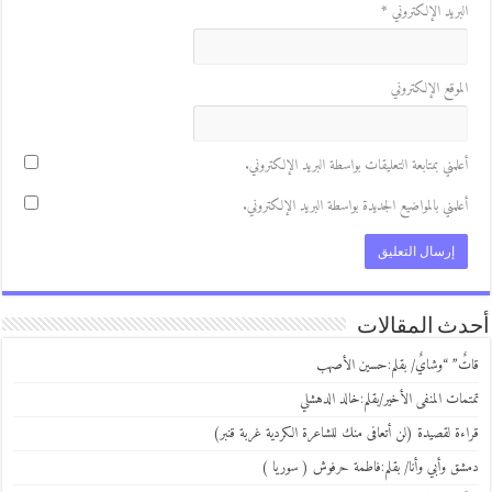
لبريد الإلكتروني
*
لموقع الإلكتروني
علمني بمتابعة التعليقات بواسطة البريد الإلكتروني.
علمني بالمواضيع الجديدة بواسطة البريد الإلكتروني.
ث المقالات
ٌ” “وشايٌ/ بقلم:حسين الأصهب
مات المنفى الأخير/بقلم:خالد الدهشلي
ءة لقصيدة (لن أتعافى منك للشاعرة الكردية غربة قنبر)
ق وأبي وأنا/ بقلم:فاطمة حرفوش ( سوريا )