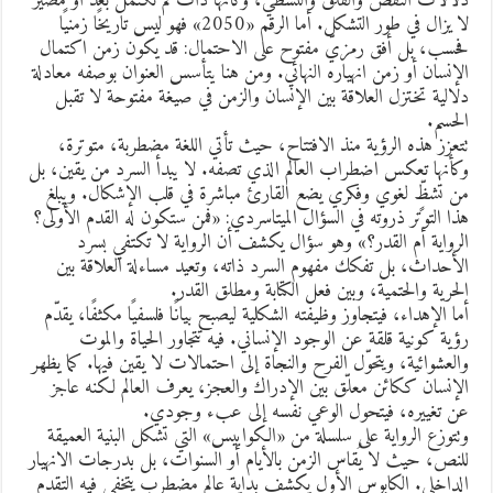
لالات النقص والقلق والتشظي، وكأنها ذات لم تكتمل بعد أو مصيرٌ
لا يزال في طور التشكل. أما الرقم «2050» فهو ليس تاريخًا زمنيًا
حسب، بل أفق رمزيّ مفتوح على الاحتمال: قد يكون زمن اكتمال
لإنسان أو زمن انهياره النهائي. ومن هنا يتأسس العنوان بوصفه معادلة
لالية تختزل العلاقة بين الإنسان والزمن في صيغة مفتوحة لا تقبل
لحسم.
تعزز هذه الرؤية منذ الافتتاح، حيث تأتي اللغة مضطربة، متوترة،
كأنها تعكس اضطراب العالم الذي تصفه. لا يبدأ السرد من يقين، بل
ن تشظٍّ لغوي وفكري يضع القارئ مباشرة في قلب الإشكال. ويبلغ
ذا التوتر ذروته في السؤال الميتاسردي: «فمن ستكون له القدم الأولى؟
لرواية أم القدر؟» وهو سؤال يكشف أن الرواية لا تكتفي بسرد
لأحداث، بل تفكك مفهوم السرد ذاته، وتعيد مساءلة العلاقة بين
لحرية والحتمية، وبين فعل الكتابة ومطلق القدر.
ما الإهداء، فيتجاوز وظيفته الشكلية ليصبح بيانًا فلسفيًا مكثفًا، يقدّم
ؤية كونية قلقة عن الوجود الإنساني. فيه تتجاور الحياة والموت
العشوائية، ويتحوّل الفرح والنجاة إلى احتمالات لا يقين فيها. كما يظهر
لإنسان ككائن معلّق بين الإدراك والعجز، يعرف العالم لكنه عاجز
ن تغييره، فيتحول الوعي نفسه إلى عبء وجودي.
تتوزع الرواية على سلسلة من «الكوابيس» التي تشكل البنية العميقة
لنص، حيث لا يُقاس الزمن بالأيام أو السنوات، بل بدرجات الانهيار
لداخلي. الكابوس الأول يكشف بداية عالم مضطرب يتخفى فيه التقدم