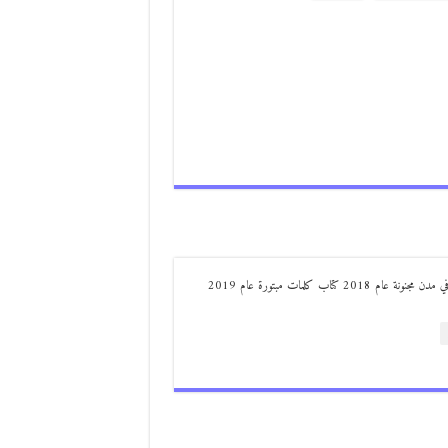
من مواليد ديرعلا ( الصوالحة) صدر له : كتاب مذكرات مجنون في مدن مجنونة عام 2018 كتاب كلمات مبتورة عام 2019