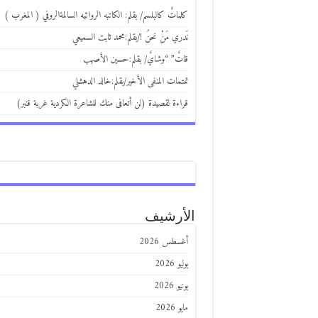
كلماتٌ كالبلسم/ بقلم: الكاتبه الروائيه السالمةالروفي ( المغرب )
نَدري مَنْ نحنُ !/بقلم:محمد ثابت السميعي
قاتٌ” “وشايٌ/ بقلم:حسين الأصهب
تمتمات المنفى الأخير/بقلم:خالد الدهشلي
قراءة لقصيدة (لن أتعافى منك للشاعرة الكردية غربة قنبر)
الأرشيف
أغسطس 2026
يوليو 2026
يونيو 2026
مايو 2026