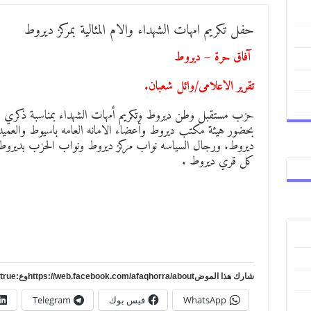
حفل تكريم امهات الشهداء والام المثالية بمركز ديروط
آفاق حرة – ديروط
تقرير الاعلامى/وائل شعبان.
حزب مستقبل وطن ديروط وتكريم أمهات الشهداء بمناسبة ذكري طابا و
بحضور هيئة مكتب ديروط وأعضاء الامانه العامه باسيوط والعميد
ديروط. ورجال السياسه نواب مركز ديروط ونواب الحزب بديروط .ش
كل قري ديروط .
شارك هذا الموضhttps://web.facebook.com/afaqhorra/aboutوع:https://www.pinterest.com/?autologin=true
WhatsApp
فيس بوك
Telegram