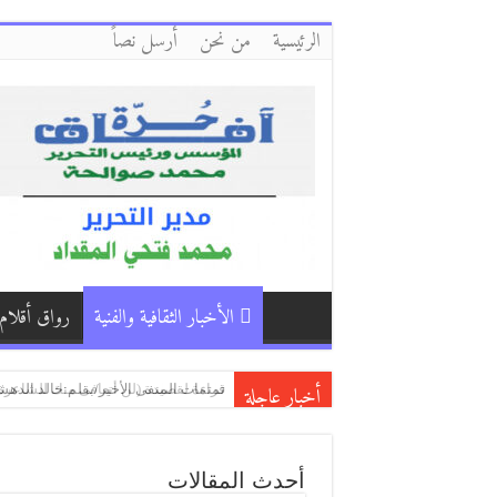
الرئيسية
من نحن
أرسل نصاً
الأخبار الثقافية والفنية
رواق أقلام
أخبار عاجلة
كفّي/بقلم:زكي العلي ( العراق )
دمشق وأبي وأنا/ بقلم:فاطمة حرفوش (
قراءة لقصيدة (لن أتعافى منك للشاعرة 
أحدث المقالات