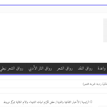
 واعدة
رواق النقد
رواق الشعر
رواق النثر الأدبي
رواق الشعر نبطي
 سوريا )
الكردية غربة قنبر)
الرئيسية
/
الأخبار الثقافية والفنية
/
حفل تكريم امهات الشهداء والام المثالية بمركز ديروط