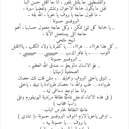
والفلسطينى حا يقتل بلفور . أنا حا اقتل حسن البنا
قبل ما يكون جماعة الاخوان وتنتشر ونفضها سيرة .
. ما تقول حاجه يا بروف يا خويا . الله بقه .
البروفسير حسونة :
_ يا جماعة كل شئ ممكن . وكل حاجه معمول حسابها . أهم
حاجه اللى بيستعمل الآلة .
شيخ ملتحى :
_ كل هذا هراااء … هراااء … يا كفرة يا ولاد الكلب . يااااقابل
التوب ……. يا غافر الذنب … حيييييييي … حيييييييي .
_ البروفسير حسونة :
_ علم الانسان مالم يعلم .. صدق الله العظيم .
الصحفية لزميلتها :
_ شوفى ياختى البروف وعمايله …. مش قلت لك حصان
طرواده … طب والله دا حصان طروادة يا نبيله . ياختى
وانا حا اوجع دماغى ليه .
( فى هذه الاثناء تدخل عاملة نظافة مرتدية اليونيفورم وعلى
رأسها حجاب )
عاملة النظافة لحارس الباب :
_ اوعى ياخويا لازم اشوف البروفسير حسونة .( تنادى )
يا بروف … يا حسونة بيه .
( ينتبه اليها البروفسير حسونة )