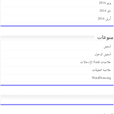
2016
201
 2016
عات
يل
يل الدخول
 Feed الإدخالات
صة التعليقات
WordPress.