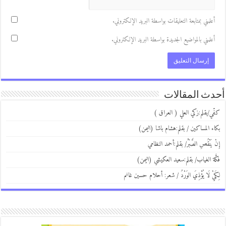
علمني بمتابعة التعليقات بواسطة البريد الإلكتروني.
علمني بالمواضيع الجديدة بواسطة البريد الإلكتروني.
ث المقالات
ي/بقلم:زكي العلي ( العراق )
ء المساكين / بقلم:هشام باشا (اليمن)
 يَنْقُصِ الصَّبْرُ/ بقلم:أحمد النظامي
َة الغياب/ بقلم:سعيد العكيشي (اليمن)
يْ لَا يُؤْذِيَ الوَرْدُ / شعر: أحلام حسين غانم