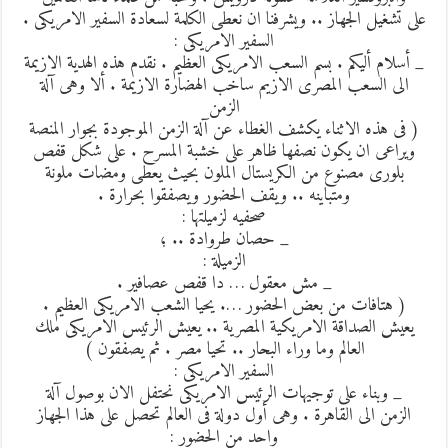
لى تشغيل الجهاز .. ويشرفنا ان نعطى الكلمة لسعادة السفير الامريكى .
السفير الامريكى :
_ أسلام أليكم . بسم السعب الامريكى العظيم . نقدم هذه الهدية الازيمة
الى السعب المصرى الازيم ساخب الهضارة الازيمة . ألا وهى آلة
الزمن
( فى هذه الاثناء يكشف الغطاء عن آلة الزمن الموجودة بجوار المنصة
ويراعى ان يكون نصفها ظاهر على خشبة المسرح . على شكل قفص
بلورى مصنوع من الكريستال الملون بحيث يعطى ومضات ملونة
ومتباينه .. ويقف الحضور ويصفقوا بحرارة .
صحفيه لزميلتها :
_ حصان طروادة .. ؛
الزميلة :
_ مش معقول … دا قفص عصافير .
( هتافات من بعض الحضور …. يحيا الشعب الامريكى العظيم .
يعيش الصداقة الامريكية المصرية .. يعيش الرئيس الامريكى ملك
العالم وما وراء البحار .. تحيا مصر . ثم يصفقون )
السفير الامريكى :
_ وبناء على توجيهات الرئيس الامريكى نحتفل الان بوصول آلة
الزمن الى القاهرة . وهى أول دولة فى العالم تحصل على هذا الجهاز
واحد من الحضور :