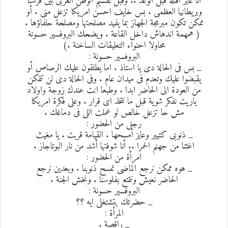
أنا عايز أقتله قبل الوعد .. وقبل تقسيم الوطن العربى بين فرنسا
وبريطانيا العظمى . بس خايف احسن امريكا تزعل منى . أو
ممكن تكون مبرمجة الجهاز بما يفيد مصلحتها ومصلحة حلفاؤها .
( همهمة اندهاش داخل القاعة . ويضحك البروفسير حسونة
محاولا احنواء التعليقات الساخنة .)
البروفسير حسونة :
_ بس فى الحالة دى يا استاذ . اما يطلقون عليك الرصاص أو
يقبضوا عليك وتعدم فى ميدان عام . وفى الحالة دى لن تتمكن
من العودة الى الحاضر ابدا . وطبعا انت عندك زوجة واولاد
ياريت نفكر شوية قبل ما نتخذ اى قرار . وعلى فكرة امريكا
مش حا تزعل خالص لو عملت اللى فى دماغك .
رجل من الحضور :
_ ذنوبى كتيير وعايز أمسحها . القيامة قربت . يا مغيث
اغثنا من جهنم الحمرا .. أنا شوفتها أشد من نار البوتاجاز .
امرأة من الحضور :
_ هوه ممكن نرجع الماضى نمسح ذنوبنا . وبعدين نرجع
الحاضر نعيش ونتمتع بفلوسنا . ونخش الجنة .
البروفسير حسونة :
_ حضرتك يتشتغلى ايه ؟؟
المرأة :
_ راقصة .