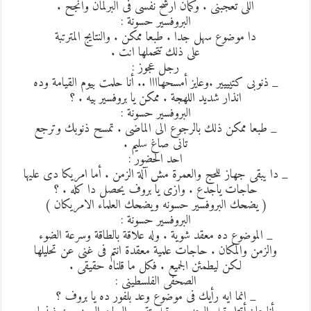
اللى تعجبنى . وكمان ارشح نفسى فى البرلمان وانجح .
البروفسير حسونة :
دا موضوع سهل جدا . طبعا ممكن . والنتايج المترتبة
على ذلك تتحملها انت .
رجل عجوز :
_ ذنوبى كتيييير .وعايز أمسحهاااا .. أنا حلمت بيوم القيامة وده
انذار شديد اللهجة . ممكن يا بروفسير بيه . ؟
البروفسير حسونة :
_ طبعا ممكن ذلك بالرجوع الى الماضى . تمسح ذنوبك وترجع
تانى صاغ سليم .
احد الحضور :
_ دا يبقى جهاز للحج والعمرة مش آلة الزمن . أما امريكا دى عليها
حاجات ياجدع . وازى يا بروف يحصل دا كله . ؟
( يضحك البروفسير حسونه ويضحك العلماء الامريكان )
البروفسير حسونة :
_ الموضوع ده معقد شوية . وله علاقة بالطاقة وسرعة الضوء
والزمن والمكان . حاجات علمية معقدة انتم فى غنى عن تحليلها
لكن ليطمئن الجميع . فكل ما قلناه حقيقى .
الصحفى الفلسطينى :
_ انما ايه رأيك فى موضوع وعد بلفور ده يا بروف ؟