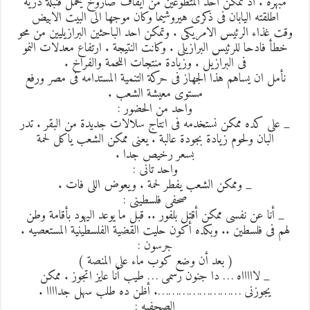
مبهرة . اذ تمكن احد المتطوعين من ايقاف صاروخ يحمل قنبلة ذرية
اطلقته اليابان فى ذكرى هيروشيما وكان موجها الى البيت الابيض
وقت غذاء الرئيس الامريكى . وتمكن احد الباحثين البرازيليين من محو
خطأ فادحا للرئيس البرازيلى . وكانت النتيجة . ارتفاع معدلات النمو
فى البرازيل . وزيادة منتجات اللحمة والفراخ .
نأمل ان يساهم هذا الجهاز فى حركة التنمية المستدامه فى مصر ورفع
مستوى معيشة الشعب .
واحد من الحضور :
_ على كده ممكن نستخدمه فى انتاج سلالات جديدة من البقر . تدر
البان ولحوم زيادة بجودة عالبة . يعنى ممكن الشعب ياكل لحمة
بسعر رخيص جدا .
واحد تانى :
_ وممكن الشعب يفطر لحمة . ويعوض اللى فات .
صحفى فلسطينى :
_ أنا عن نفسى ممكن أقتل بلفور .. قبل ما يوعد اليهود بأقامة وطن
لهم فى فلسطين .. وبكده أكون حليت القضية الفلسطينية المستعصيه .
جرسون :
( بعد أن وضع كوب ماء على المنصة )
_ لاااااه … دا جنون رسمى … طيب أنا عايز اتجوز . ممكن
يجوزنى ……………………. أظن ده طلب سهل جداااا .
الصحفيه :