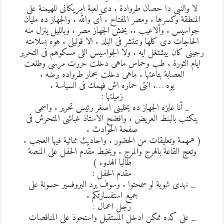
لا والنبى دا حصان طروادة . دى لعبة امريكانى للهيمنة على
المنطقة وكسرها . ومصر المفتاح . آى والله . والجهاز ده مليان
جواسيس . وألاعيب .. يخش الجهاز مصر . وبالليل ينزل منه
الحاجات دى كلها وتنتشر فى البلد . الا قوليلى . هوه بسلامته
رجينى كان بيشتغل ايه . ولا الجواسيس اللى مسكوهم فى التحرير
ايام الثورة . طب وحماس ماهى دخلت حررت مرسى وطلعت
العصابة بتاعتها . ماهى دخلت بحمار طرواده برضه .
يوه …. انتى حماره اش فهمك فى السياسة .
زميلتها :
_ أنا عايزه الجهاز ده يخلينى اصغر رئيس تحرير . واسمى
ينكتب بالبنط العريض . وافضح الاستاذ غباشى المتحرش فى
صفحة الحوادث .
( همهمة وتعليقات من الحضور . واحاديث ثنائية فيها العجب .
وتعج القاعة بالهرج والمرج . ويخبط مقدم الحفل على المنصة
طالبا الهدوء )
مقدم الحفل :
_ نهدى شوية لو سمحتوا . وسوف يرد البروفسير حسونة على
جميع استفسارتكم .
رجل اعمال :
_ على كده ممكن ادخل المستقبل واستحوذ على المناقصات