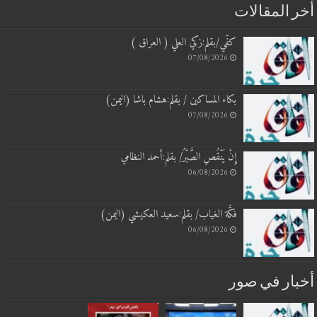
 المقالات
كفّي/بقلم:زكي العلي ( العراق )
07/08/2026
بكاء المساكين / بقلم:هشام باشا (اليمن)
07/08/2026
إِنْ يَنْقُصِ الصَّبْرُ/ بقلم:أحمد النظامي
06/08/2026
فكَّة الغياب/ بقلم:سعيد العكيشي (اليمن)
06/08/2026
بار في صور