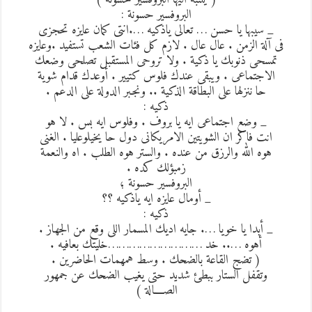
البروفسير حسونة :
_ سيبها يا حسن … تعالى ياذكيه ….انتى كمان عايزه تحجزى
فى آلة الزمن . عال عال . لازم كل فئات الشعب تستفيد .وعايزه
تمسحى ذنوبك يا ذكية . ولا تروحى المستقبل تصلحى وضعك
الاجتماعى . ويبقى عندك فلوس كتيير . أوعدك قدام شوية
حا ننزلها على البطاقة الذكية .. ونجبر الدولة على الدعم .
ذكيه :
_ وضع اجتماعى ايه يا بروف . وفلوس ايه بس . لا هو
انت فاكر ان الشويتين الامريكانى دول حا يخيلوعليا . الغنى
هوه الله والرزق من عنده . والستر هوه الطلب . اه والنعمة
زمبؤلك كده .
البروفسير حسونة ؛
_ أومال عايزه ايه ياذكيه ؟؟
ذكيه :
_ أبدا يا خويا …. جايه اديك المسمار اللى وقع من الجهاز .
أهوه ….. خد ………………………خليتك بعافيه .
( تضج القاعة بالضحك . وسط همهمات الحاضرين .
وتقفل الستار ببطئ شديد حتى يغيب الضحك عن جمهور
الصــــالة )