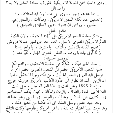
 ودى داخلة ضمن المعونة الامريكية المقررة يا سعادة السفير ولا ايه ؟
واحد تانى :
_ هما عندهم توجيهات زى اللى عندنا ولا فيه اختلاف . ؟
( تصفيق حاد لكلمة السفير الامريكى . وهتافات . والسفير يحييى
الحضور . ويراعى ان يشارك جمهور الصالة فى التصفيق )
مقدم الحفل :
_ نشكر سعادة السفير الامريكى على كلمته المعتبرة . والان الكلمة
للعالم الامريكى المصرى الاصل . العالم الفذ البروفسير حسونة درويش
( تضج القاعة بالتصفيق والهتاف . يا مشرفنا .. يا رافع راسنا .
بلدك أولى بيك يا بروف .. العقل المصرى الجبار . تحيا مصر )
البروفسير حسونة :
_ مساء الخير عليكم . اشكركم على حفاوة الاستقبال . واقدم لكم
هدية الشعب الامريكى العظيم الى الشعب المصرى العظيم آخر ما
توصل اليه العلم فى العصر الحديث . من تكنولوجيا المستقبل . انها
آلة الزمن . فمنذ أن تطرق الى الفكرة الكاتب الامريكى هربرت جورج
ويلز سنة 1895 ونحن نبحث فى هذا العلم الغامض . حتى نثبت
العلاقة بين المادة والطاقة . والزمان والمكان . بحيث يمكننا استخدامهم
فى الكشف عن المستقبل وخباياه . والغوص فى الماضى ومحو اخطائه
وبعد جهد مضنى توصل العلماء الى آله تمكننا من تحقيق ذلك .
وقد جرت عليها اختبارات عدة . داخل امريكا وخارجها وكانت النتائج