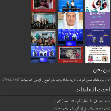
 نحن
حرة للثقافة نطمح نحو ثقافة عربية شاملة وراقية مدير الموقع والمؤسس محمد صوالحة 0796339607
دث التعليقات
 حيدر
على
حلم مقطوع/بقلم: وداد حيدر( اليمن ).
يم سعدون _اليمن
على
إلى أمي /بقلم:إبراهيم سعدون