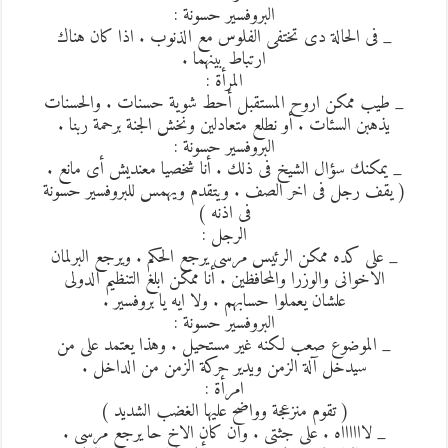
البروفسير حسونة :
_ فى الحالة دى تختفى الفلوس مع الذنوب . اذا كان هناك
ارتباط بينهما .
المرأة :
_ طيب ممكن اروح المستقبل أحط شوية حسنات . والحسنات
يذهبن السئات . أو نطلع متعادلين ونخش الجنة برحمة ربنا .
البروفسير حسونة :
_ يمكنك سؤال الشيخ فى ذلك . أنا شخصيا معنديش أى مانع .
( يقف رجل فى اخر الصف . ويتقدم ويهمس للبروفسير حسونة
فى اذنه )
الرجل :
_ على كده ممكن الرئيس مرسى يرجع الحكم . ويرجع البرلمان
الاخوانى والوزرا والمحافظين . أنا ممكن ابلغ التنظيم الدولى
علشان يعملوا حسابهم . ولا ايه يا بروفسير .
البروفسير حسونة :
_ الموضوع صعب لكنه غير مستحيل . وهذا يعتمد على من
سيدخل آلة الزمن ويدير حركة الزمن من الداخل .
امرأة :
( تقوم منزعجة وواضح عليها الغضب الشديد )
_ لااااااه . على جثتى . وان كان الاخ حا يرجع مرسى .