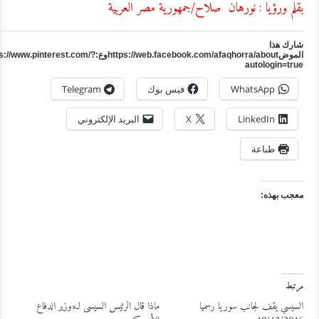
قلم ورؤيا : نورهان صلاح/جمهورية مصر العربية
ارك هذا
الموضhttps://web.facebook.com/afaqhorra/aboutوع:https://www.pinterest.com/?
autologin=tru
WhatsApp
فيس بوك
Telegram
LinkedIn
X
البريد الإلكتروني
طباعة
عجب بهذه:
رتبط
لسيسي يقف لجانب سوريا رسميا
ماذا قال الرئيس السيسى لـ«وزير الدفاع