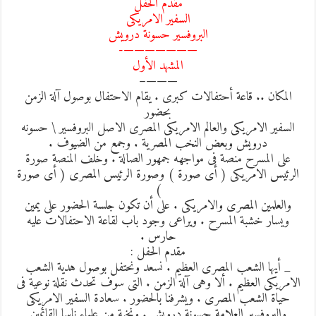
مقدم الحفل
السفير الامريكى
البروفسير حسونة درويش
———————-
المشهد الأول
———–
المكان .. قاعة أحتفالات كبرى . يقام الاحتفال بوصول آلة الزمن
بحضور
السفير الامريكى والعالم الامريكى المصرى الاصل البروفسير \ حسونه
درويش وبعض النخب المصرية . وجمع من الضيوف .
على المسرح منصة فى مواجهه جمهور الصالة . وخلف المنصة صورة
الرئيس الامريكى ( أى صورة ) وصورة الرئيس المصرى ( أى صورة
)
والعلمين المصرى والامريكى . على أن تكون جلسة الحضور على يمين
ويسار خشبة المسرح . ويراعى وجود باب لقاعة الاحتفالات عليه
حارس .
مقدم الحفل :
_ أيها الشعب المصرى العظيم . نسعد ونحتفل بوصول هدية الشعب
لامريكى العظيم . ألا وهى آلة الزمن . التى سوف تحدث نقلة نوعية فى
حياة الشعب المصرى . ويشرفنا بالحضور . سعادة السفير الامريكى
والبروفسير العلامة حسونة درويش . ونخبة من علماء ناسا القائمين