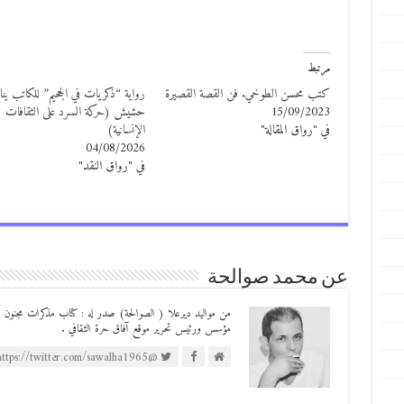
مرتبط
كتب محسن الطوخي. فن القصة القصيرة
رواية “ذكريات في الجحيم” للكاتب ينا
15/09/2023
حشيش (حركة السرد على الثقافات
في "رواق المقالة"
الإنسانية)
04/08/2026
في "رواق النقد"
عن محمد صوالحة
مؤسس ورئيس تحرير موقع آفاق حرة الثقافي .
@https://twitter.com/sawalha1965