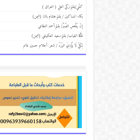
كفّي/بقلم:زكي العلي ( العراق )
بكاء المساكين / بقلم:هشام باشا (اليمن)
إِنْ يَنْقُصِ الصَّبْرُ/ بقلم:أحمد النظامي
فكَّة الغياب/ بقلم:سعيد العكيشي (اليمن)
لِكَيْ لَا يُؤْذِيَ الوَرْدُ / شعر: أحلام حسين غانم