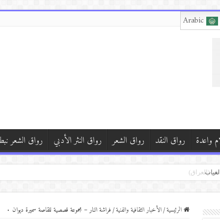
Arabic
م واعدة
رواق النقد
رواق الشعر
رواق النثر الأدبي
رواق الشعر نبط
الي
د اخترت»
الرئيسية
/
الأخبار الثقافية والفنية
/
فراشة النار – مجموعة قصصية للقاصة سميرة ديوان ٠