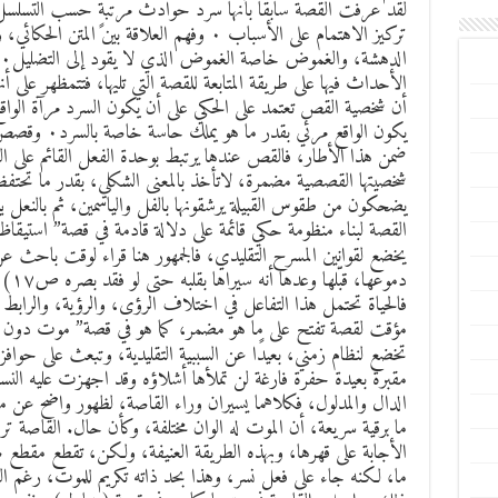
أن شخصية القص تعتمد على الحكي على أن يكون السرد مرآة الواق
يكون الواقع مر
ضمن هذا الأطار، فالقص عندها يرتبط بوحدة الفعل القائم على ا
شخصيتها القصصية مضمرة، لاتأخذ بالمعنى الشكلي، بقدر ما تحتفظ ب
القصة لبناء منظومة حكي قائمة على دلالة قادمة في قصة” استيقاظ
يخضع لقوانين المسرح التقليدي، فالجمهور هنا قراء لوقت باحث 
فالحياة تحتمل هذا التفاعل في اختلاف الرؤى، والرؤية، والرابط 
مؤقت لقصة تفتح على ما هو مضمر، كما هو في قصة” موت دون اش
تخضع لنظام زمني، بعيدًا عن السببية التقليدية، وتبعث على حوافز 
الدال والمدلول، فكلاهما يسيران وراء القاصة، لظهور واضح عن ما
ما برقية سريعة، أن الموت له الوان مختلفة، وكأن حال. القاصة تري
الأجابة على قهرها، وبهذه الطريقة العنيفة، ولكن، تقطع مقطع ص
ما، لكنه جاء على فعل نسر، وهذا بحد ذاته تكريم للموت، رغم الص