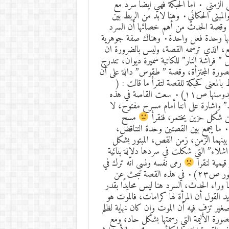
لقد عُرفت القصة سابقاً بأنها سرد حوادث مُرتَبْةٍ حسب التسلسل الزمني ٠ أما الحبكة فهي ايضاً سرد مع
تركيز الاهتمام على الأسباب ٠ وفهم العلاقة بين المتن الحكائي، والمبنى الحكائي٠ وهنا لابد من الربط بين
الدهشة، والغموض خاصة الغموض الذي لا يقود إلى التضليل٠ وقصة الحدث من أهم خصائها أن السرد
الأحداث فيها على طريقة المتابعة للقصة التي تليها، فتتمظهر على أنها وحدة فعل واحدة٠ وهناك صفة جوهرية
ع، الذي ترسمه القصة، وليس بالضرورة ان
ئي بقدر ما هو يملك حاسة خاصة بالسرد٠ وقصص ” فراشة النار” للكاتبة سميرة ديوان، تندرج
لصورة المجتزأة، وقصة ” طقوس” دالة على أن
المعنى كحبكة للقصة لتقرأ ما قالت : (
يضحكون من طقوس القبيلة يرشقونها بالفل والياسمين، ثم بالنعل يدوسنها ص١١)٠ سعت القاصة في هذه
” وإشارة على أننا أمام مسرح مفتوح، لا
عن شكل حزين يختمر، فنقرأ
مسح
دموعها، قبّلها وعدها أنه سيراها بقلبه حتى لو فقد بصره ص١٧)٠ ما يجمع بين القصتين وحدة التناقض،
بينهما الزمن، زمن القص، المبتور بشكل
لاء” التي شكلت في سردها دلالة بنائية
قيمية لنقرا
رمى نفسه ونسى انّه ترك في
مقبرة بعيدة حفرة فارغة لن تملأها أشلاؤه وقد اجهزت عليه النسور ص٢٣)٠ في هذه القصة تبحث عن
 وراء الحدث، السرد هنا ليس محايدًا بقدر
د القول أن المرأة لها كرامات، فالموت هو
غير تزف فيه أن الموت وإن كان نهاية لظلم
ورة الأليمة التي رسمتها بشكل حاد، ومع