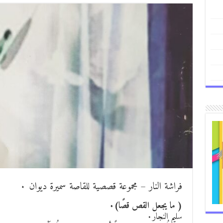
فراشة النار – مجموعة قصصية للقاصة سميرة ديوان ٠
( ما يجعل القص قصًا)٠
سليم النجار٠