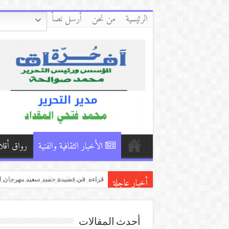
الرئيسية
من نحن
أرسل نصاً
الأخبار الثقافية والفنية
رواق أقلا
أخبار عاجلة
كفّي/بقلم:زكي العلي ( العراق )
ضفة الغياب/ بقلم:الشاعر استيفات الو
الكتاب الذي انتظرته ثلاثين عامًا… «لق
أحدث المقالات