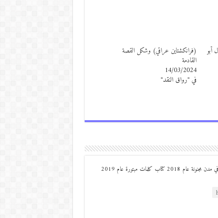
ل أبو
(فرانكشتاين عراقي) وشكل القصة
القادمة
14/03/2024
في "رواق النقد"
من مواليد ديرعلا ( الصوالحة) صدر له : كتاب مذكرات مجنون في مدن مجنونة عام 2018 كتاب كلمات مبتورة عام 2019