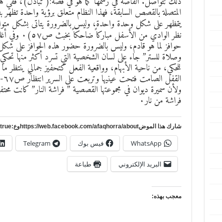
ذلك نتواصل. القاصة في رسمها كما هو في قصة:( تبادل)، ففي هذ
المتصلة بالقصص السابقة، فهذا النظام متعلق برؤية واحدة تظهر
يتمظهر على شكل وحدة واحدة، وليس بالضرورة يتاتى بشكل متوا
نظر الوادي من 
حوافز لما هو قادم، وليس بالضرورة حضور هذه الحوافز على شكل
وصلاة للستر” جاء على لسان الشخصية التي تسرد أكثر منها تحكي، 
للحكي، من ناحية الأبهام، وواقعية الفعل كتحفيز جمالي ينتظر م
القفل الصامت فتحت عينيها وتربعت على السرير انتظارً ص٦٧-٦٧)٠
ولأن سميرة ديوان في مجموعتها القصصية ” فراشة النار” كانت محتف
فراشة من نار٠
شارك هذا الموضhttps://web.facebook.com/afaqhorra/aboutوع:https://www.pinterest.com/?autologin=true
WhatsApp
فيس بوك
Telegram
البريد الإلكتروني
طباعة
معجب بهذه: