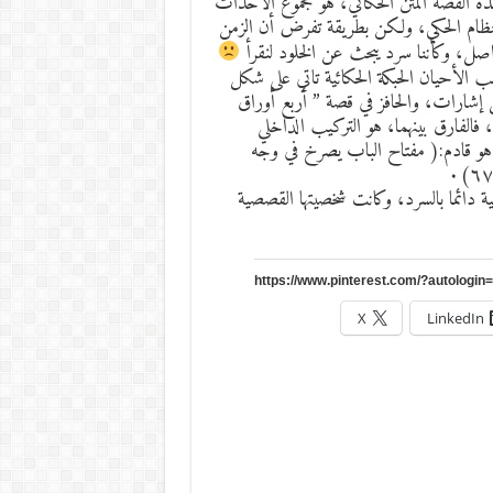
ه القصة المتن الحكائي، هو مجموع الأحداث
 بنظام الحكي، ولكن بطريقة تفرض أن الزمن
صل، وكأننا سرد يبحث عن الخلود لنقرأ
الأسفل مباركاً ضاحكاً بخبث ص٥٧)٠ وفي أغلب الأحيان الحبكة الحكائية تاتي على شكل
 إشارات، والحافز في قصة ” أربع أوراق
فالفارق بينهما، هو التركيب الداخلي
ا هو قادم:( مفتاح الباب يصرخ في وجه
ية دائما بالسرد، وكانت شخصيتها القصصية
X
LinkedIn