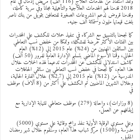
ولقد استفاد من خدمات العلاج (116 ألف) مريض إدمان في عام
2018 قدمنا لهم الخدمات العلاجية والتأهيلية مجاناً وفي سرية كاملة،
قدمنا قروض لدعم المشروعات الصغيرة للمتعافين بتمويل من بنك ناصر
لغت قيمتها مليون وستمائة ألف جنيه.
ما نجحنا بالتنسيق مع الشركاء في تنفيذ حملات للكشف علي المخدرات
ين الفئات الأكثر عرضة للمشكلة، وتمكنا من خفض نسب التعاطي
بين السائقين المهنيين من (24%) عام 2015 إلي (12%) العام
الحالي، وقمنا الأسبوع الماضي بتسليم الإدارة العامة للمرور (50 ألف)
اشف استدلالي للكشف عن المخدرات تدعيماً لهذه الحملات خلال
ذا العام، كما نجحنا في خفض نسب التعاطي بين سائقي الحافلات
المدرسية من (12%) عام 2015 إلي (2,7%) خلال الفترة الحالية،
وخلال الشهرين الماضيين تم الكشف علي أكثر من (8 آلاف) موظف
ي
(8 وزارات)، وإحالة (279) موظف متعاطي للنيابة الإدارية مع
يقافهم عن العمل.
وعلي مستوي الوقاية الأولية ننفذ برامج وقائية علي مستوي (5000)
مدرسة و(1500) مركز شباب هذا العام، وسنقوم خلال شهر رمضان
لمقبل.