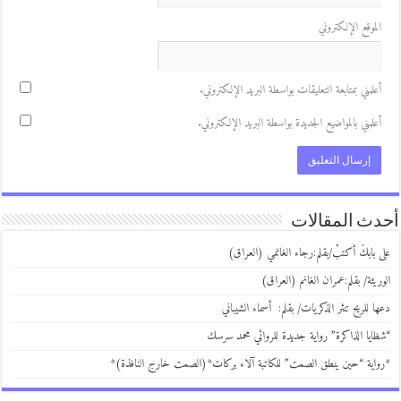
لموقع الإلكتروني
علمني بمتابعة التعليقات بواسطة البريد الإلكتروني.
علمني بالمواضيع الجديدة بواسطة البريد الإلكتروني.
ث المقالات
 بابكَ أكتبْ/بقلم:رجاء الغانمي (العراق)
ريثة/ بقلم:عمران الغانم (العراق)
ا للريح تنثر الذكريات/ بقلم: أسماء الشيباني
ايا الذاكرة” رواية جديدة للروائي محمد سرسك
اية “حين ينطق الصمت” للكاتبة آلاء بركات*(الصمت خارج النافذة)*