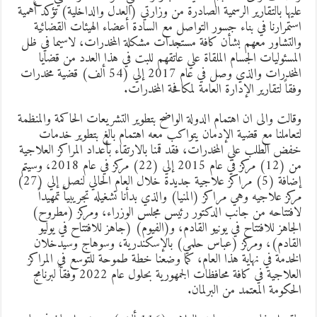
ليها بالتقارير الرسمية الصادرة من وزارتي (العدل والداخلية) تؤكد أهمية
ستمرارنا في بناء جسور التواصل مع السادة أعضاء الهيئات القضائية
التشاور معهم بشأن كافة مستجدات مشكلة المخدرات، لاسيما في ظل
لمسئوليات الجسام الملقاة علي عاتقهم للبت في هذا العدد من قضايا
المخدرات والذي وصل في عام 2017 إلي (54 ألف) قضية مخدرات
فقاً لتقارير الإدارة العامة لمكافحة المخدرات.
قالت والى ان اهتمام الدولة الواضح بتطوير التشريعات الحاكمة والمنظمة
تعاملنا مع قضية الإدمان يتواكب معه اهتمام بالغ بتطوير خدمات
فض الطلب علي المخدرات، فقد قمنا بالارتقاء بأعداد المراكز العلاجية
من (12) مركز في عام 2015 إلي (22) مركز في عام 2018، وسيتم
إضافة (5) مراكز علاجية جديدة خلال العام الحالي لنصل إلي (27)
ركز علاجيه وهي مراكز (المنيا) والذي بدأنا تشغيله تجريبياً تمهيداً
افتتاحه من جانب الدكتور رئيس مجلس الوزراء، ومركز (مطروح)
لجاهز للافتتاح في يونيو القادم، و(الفيوم) (جاهز للافتتاح في يوليو
لقادم)، ومركز (عباس حلمي) بالإسكندرية، وسوهاج وسيدخلان
لخدمة في نهاية هذا العام، كما وضعنا خطة طموحة للتوسع في المراكز
العلاجية في كافة محافظات الجمهورية بحلول عام 2022 وفقاً لبرنامج
لحكومة المعتمد من البرلمان.