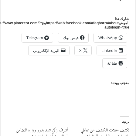
ارك هذا
الموضhttps://web.facebook.com/afaqhorra/aboutوع:https://www.pinterest.com/?
autologin=tru
WhatsApp
فيس بوك
Telegram
LinkedIn
X
البريد الإلكتروني
طباعة
عجب بهذه:
رتبط
كثيف حملات الكشف عن تعاطي
أشرف زكي يشيد بدور وزارة التضامن