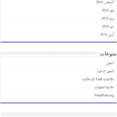
طس 2016
201
2016
201
 2016
عات
يل
يل الدخول
 Feed الإدخالات
صة التعليقات
WordPress.