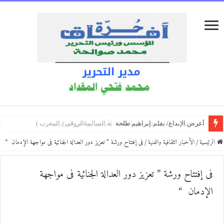
أعرض الإبداع/ بقلم:إبراهيم طلحة
نَدري مَنْ نحنُ !/بقلم:محمد ثابت السميعي
على بابكَ أكتبْ/بقلم:رجاء الغانمي (العراق)
كلماتٌ كالبلسم/ بقلم: الكاتبه الروائيه السالمةالروفي ( المغرب )
ئيسية
/
الأخبار الثقافية والفنية
/
فى إفتتاح ورشة ” تعزيز دور العدالة الجنائية فى مواجهة الإدمان “
ى إفتتاح ورشة ” تعزيز دور العدالة الجنائية فى مواجهة
لإدمان “