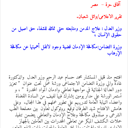
فاق حرة – مصر
قرير الاعلامى/وائل شعبان.
زير العدل : علاج المدمن ومتابعته حتي تماثله للشفاء حق اصيل من
قوق الإنسان ،
زيرة التضامن:مكافحة الإدمان قضية وجود لاتقل أهميتها عن مكافحة
لإرهاب
فتتح منذ قليل المستشار محمد حسام عبد الرحيم وزير العدل والدكتورة
ادة والي وزيرة التضامن الاجتماعى ورشة عمل تحت عنوان ” تعزيز
ور العدالة الجنائية في مواجهة تعاطي وادمان المواد المخدرة ” ، و
ستمر الورشة علي مدار يومين يشارك فيها لفيف من السادة القضاة
اعضاء النيابة العامة لتدريبهم علي تطوير عملهم في هذا المجال. وعلى
امش الافتتاح شهد الطرفان توقيع بروتوكول تعاون بين مصلحة الطب
لشرعى و صندوق مكافحة وعلاج الإدمان والتعاطي يتضمن تنفيذ
ملات الكشف المبكر عن تعاطى المخدرات بين العاملين بالجهاز
لادارى للدولة والهيئات والمرافق العامة والجهات ذات النفع العام،