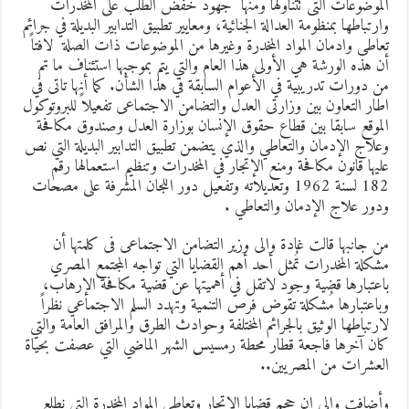
لموضوعات التى تتناولها ومنها جهود خفض الطلب على المخدرات
ارتباطها بمنظومة العدالة الجنائية، ومعايير تطبيق التدابير البديلة في جرائم
عاطى وادمان المواد المخدرة وغيرها من الموضوعات ذات الصلة لافتاً
ن هذه الورشة هي الأولى هذا العام والتي يتم بموجبها استئناف ما تم
ن دورات تدريبية في الأعوام السابقة في هذا الشأن. كما أنها تاتى في
طار التعاون بين وزارتى العدل والتضامن الاجتماعى تفعيلاً للبروتوكول
لموقع سابقا بين قطاع حقوق الإنسان بوزارة العدل وصندوق مكافحة
علاج الإدمان والتعاطي والذي يتضمن تطبيق التدابير البديلة التي نص
ليها قانون مكافحة ومنع الإتجار في المخدرات وتنظيم استعمالها رقم
182 لسنة 1962 وتعديلاته وتفعيل دور اللجان المشرفة على مصحات
دور علاج الإدمان والتعاطي .
ن جانبها قالت غادة والى وزير التضامن الاجتماعى فى كلمتها أن
شكلة المخدرات تُمثل أحد أهم القضايا التي تواجه المجتمع المصري
اعتبارها قضية وجود لاتقل في أهميتها عن قضية مكافحة الإرهاب،
باعتبارها مُشكلة تقوض فرص التنمية وتهدد السلم الاجتماعي نظراً
ارتباطها الوثيق بالجرائم المختلفة وحوادث الطرق والمرافق العامة والتي
ان آخرها فاجعة قطار محطة رمسيس الشهر الماضي التي عصفت بحياة
لعشرات من المصريين..
أضافت والى ان حجم قضايا الاتجار وتعاطي المواد المخدرة التي نطلع