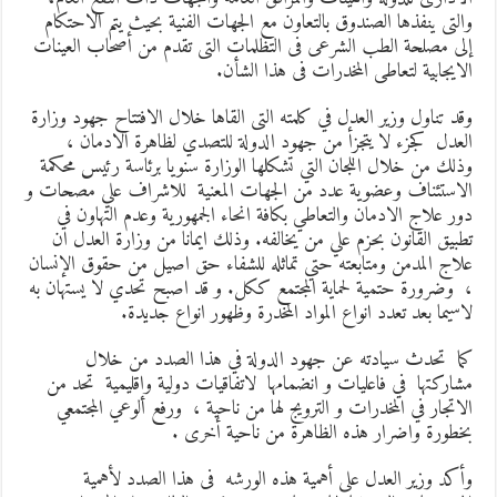
التى ينفذها الصندوق بالتعاون مع الجهات الفنية بحيث يتم الاحتكام
لى مصلحة الطب الشرعى فى التظلمات التى تقدم من أصحاب العينات
لايجابية لتعاطى المخدرات فى هذا الشأن.
قد تناول وزير العدل في كلمته التى القاها خلال الافتتاح جهود وزارة
لعدل كجزء لا يتجزأ من جهود الدولة للتصدي لظاهرة الادمان ،
ذلك من خلال اللجان التي تشكلها الوزارة سنويا برئاسة رئيس محكمة
لاستئناف وعضوية عدد من الجهات المعنية للاشراف علي مصحات و
ور علاج الادمان والتعاطي بكافة انحاء الجمهورية وعدم التهاون في
طبيق القانون بحزم علي من يخالفه. وذلك ايمانا من وزارة العدل ان
لاج المدمن ومتابعته حتي تماثله للشفاء حق اصيل من حقوق الإنسان
 وضرورة حتمية لحماية المجتمع ككل. و قد اصبح تحدي لا يستهان به
اسيما بعد تعدد انواع المواد المخدرة وظهور انواع جديدة.
ما تحدث سيادته عن جهود الدولة في هذا الصدد من خلال
شاركتها في فاعليات و انضمامها لاتفاقيات دولية وإقليمية تحد من
لاتجار في المخدرات و الترويج لها من ناحية ، ورفع الوعي المجتمعي
خطورة واضرار هذه الظاهرة من ناحية أخرى .
أكد وزير العدل على أهمية هذه الورشه فى هذا الصدد لأهمية