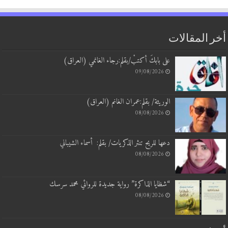
 المقالات
على بابكَ أكتبْ/بقلم:رجاء الغانمي (العراق)
09/08/2026
الوريثة/ بقلم:عمران الغانم (العراق)
08/08/2026
دعها للريح تنثر الذكريات/ بقلم: أسماء الشيباني
08/08/2026
“شظايا الذاكرة” رواية جديدة للروائي محمد سرسك
08/08/2026