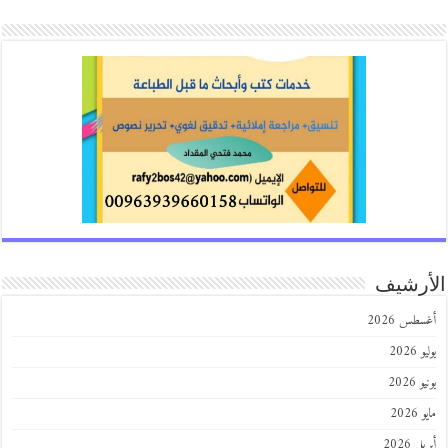
رشيف
طس 2026
202
2026
202
 2026