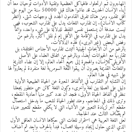
لمهاجرون ثـم ارتحلوا. فالهياكل العظمية وتقنية الأدوات توحيان معا أن
أبناء الإنسان الحديث قد عاشوا هناك قبل 50000 سنة من اليوم على
قل تقدير. ومن هناك تفرق القادمون الجدد في وجهات شتى. (انظر
تاب الانسان). إن تقارب اللغات يدل على تقارب الشعوب، فهي
يست صدفة أن يستعمل نفس اللفظ للدلالة على شيء واحد، وإنما
دل على تقارب في الإقامة على الأقل إم لم نقل أكثر. بالرغم من
فض البعض (غير البرىء) لهذه الدلالات.
الرغم من أن الأبحاث الجينية أثبتت تقارب الأجناس المختلفة، بل
قاربها مع الحيوانات أيضاً. وبالرغم من اتفاق العلماء على الأصل
لأفريقي للإنسان، والهجرة إلى جميع أنحاء العالم، إلا إن علماء التاريخ
اللغات القديمة يصرون أن يبقوا اللغة السومرية لغة منفردة لم يعثروا لها
لى شبيه في هذا العالم.
ن التشابه أو التقارب في الألفاظ المعبرة عن الحياة الطبيعية الأولية
ليل على الصلة بين لغة وأخرى، وكون اللغة كائن حي متطور يجعلنا
نظر في ألفاظ الحياة الأولى، فنجد أن عدد كبير منها أحادية المقطع،
ترى ذلك في المعاجم. وعند تطور الحياة لشعب ما يدخل استعمال
قطع آخر لزيادة التعبير عن الأشياء التي لا يكفي مقطع للتعبير عنها،
م يضاف الثالث عند الحاجة.
عل اللغة العربية هي استمرار للغات التي حكاها الانسان العاقل الأول
لذي الذي حاول إيجاد وسيلة اتصال، فبدأ بالحرف واحد ثم أضاف