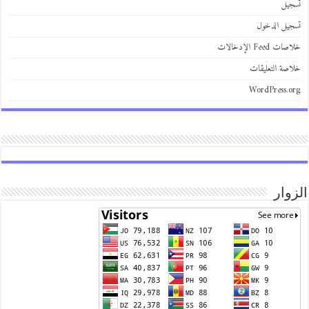
يل
يل الدخول
 Feed الإدخالات
صة التعليقات
WordPress.
وار