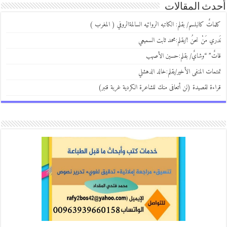
ث المقالات
اتٌ كالبلسم/ بقلم: الكاتبه الروائيه السالمةالروفي ( المغرب )
ري مَنْ نحنُ !/بقلم:محمد ثابت السميعي
ٌ” “وشايٌ/ بقلم:حسين الأصهب
مات المنفى الأخير/بقلم:خالد الدهشلي
ءة لقصيدة (لن أتعافى منك للشاعرة الكردية غربة قنبر)