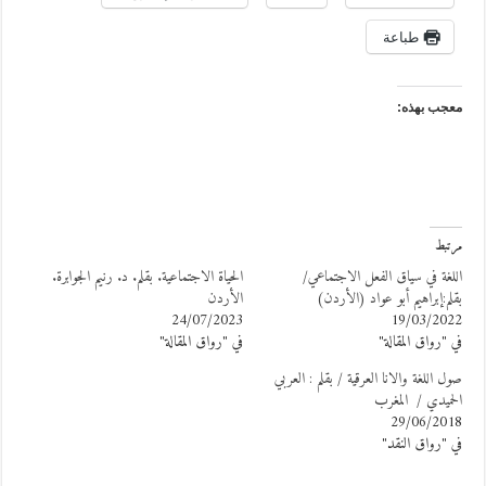
طباعة
عجب بهذه:
رتبط
للغة في سياق الفعل الاجتماعي/
الحياة الاجتماعية. بقلم. د. رنيم الجوابرة.
قلم:إبراهيم أبو عواد (الأردن)
الأردن
24/07/2023
19/03/202
ي "رواق المقالة"
في "رواق المقالة"
ول اللغة والانا العرقية / بقلم : العربي
لحميدي / المغرب
29/06/201
ي "رواق النقد"