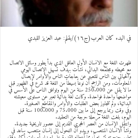
ي البدء كان العرب(ج١٦)/بقلم: عبد العزيز اللبدي
هرت اللغة مع الانسان الأول العاقل الذي بدأ يطور وسائل الاتصال
ع محيطه ومجتمعه البدائي، نشأت بهدف تسهيل الاتصال اليومي
الحياتي بين الناس للتعبير عن حاجات الناس والأوامر لإيصال
لمعلومات. ومن الراجح أن نوعاً بسيطاً من اللغة قد شرع في الظهور قبل
ما لا يقل عن 250.000 سنة من اليوم وتوافق الناس على الأسس في
واضعها واحدة فواحدة. وكانت لغة بدائية تعبر عن مستوى معيشته
لبدائية، ولم تتجاوز بعض الطلبات والأوامر والمقاطع الصغيرة.
وفي وقت ربما يرجع إلى ما بين 75.000 و 100.000 سنة قبل
ليوم، بلغت اللغة مرحلة حرجة من التعقيد.
انتقل الإنسان من العصر الحجري القديم إلى عصور تاريخية جديدة.
نشأ الانسان المنتصب، ويبدو أن التحول إلى إنسان منتصب ساعد في
طوير حنجرته تشريحياً، مما أعطاه القدرة على إصدار أصوات أكثر دقة،