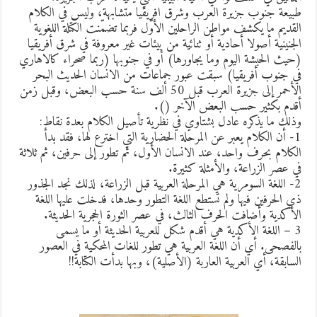
بيعة جنوب جزيرة العرب وشرق افريقيا متشابهة، وليس في الكلام
لقديم ما يكشف مواطن الراحلين الأوّل فربما تضمّنت الكتلة اللغوية
لجنينية أصولا أحادية أو ثنائية من بيئات غير معروفة في شرق أفريقيا
حيث الحبشة اليوم وما يجاورها) أو في جنوبها (ربما صحراء كالاهاري
ي جنوب أفريقيا) سبقت عبور جماعات من الانسان الحديث البحر
الأحمر إلى جزيرة العرب قبل 50 ألف سنة حسب البعض، وقبل زمن
قدم بكثير حسب البعض الآخر ().
ذلك ما يذكره عادل بشتاوي في نظرية تأصيل الكلام بعدة نقاط:
1- أن الكلام يعبر عن المرحلة الحضارية التي اخترع لها، فقد بدأ
لكلام بحرف واحد، عند الانسان الأول، ثم تطور إلى حرفين، ثم ثلاثة
ي عصر الزراعة، والأمثلة كثيرة.
2- اللغة السومرية هي المرحلة العربية قبل الزراعة، لذلك نجد الجذور
ي الحرفين فيها ولم تستطع اللغة التطور وحدها، فدخلت عليها اللغة
لأكدية وأضافت الحرف الثالث، في عصر الثورة الحجرية الحديثة.
3 – اللغة الأكدية هي أقدم شكل للعربية الحديثة أو ما يسمى
الفصحى. أي أن اللغة العربية هي تطور للغات المحكية في العصور
لسابقة، أي العربية العاربة (الأصلية)، وبها بدأت الكتابة!!