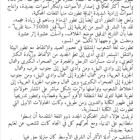
أصبح أكثر تحكماً في إصدار الأصوات وابتكار أصوات جديدة، وإنتاج
صوات إرادية شـديدة الدقة تطورت منها اللغات المحكية.
لعل هذا التطور أدى أيضاً إلى تطور الدماغ وساهم في زيادة حجمه.
لقد بدأ البشر في السير من إفريقية إلى آسية قبل 75000 سنة تقريبا ً –
لما بأن التاريخ الدقيق موضع الخلاف. وانسلّت عشيرة إثر عشيرة
مضت على وجهها لا تكف عن المسير.
طورت لغة الشعوب المتنقلة في عصور الصيد والالتقاط مع تطور البيئة
التنقل المستمر الذي أدى إلى تعلم الجديد من الألفاظ وزيادة الكنز
للغوي، وأدت مسارات الترحل والهجرة من الصحراء الكبرى وشمال
فريقيا إلى وادي النيل، ومن وادي النيل إلى جنوب غرب وشمال
لجزيرة العربية، ومن شمال الجزيرة إلى شمال وادي النيل، ومن جنوب
لجزيرة إلى الصحراء الكبرى، وبين شمال وجنوب الجزيرة العربية، إلى
ختلاط الشعوب وتواصلها وأثرت بشكل مباشر على انتشار حمولات
غوية محلية لتتولد لغة المنطقة الأفرو آسيوية ولهجاتها، وتتطور تدريجياً
بل ظهور الكتابة والتدوين بزمن طويل، وكانت المحاولات الاولى التي
طورت إلى الكتابة المسمارية.
م يلبث هؤلاء البشر المحنكون الجدد ذوو اللغة المتقدمة أن بسطوا
لطانهم على الدنيا. ومع تحركهم كل في اتجاه كانت تتشعب عن لغتهم
عبة جديدة.
ستشف من أدلة الآثار أن الشرق الأوسط كان منزلة حل فيها