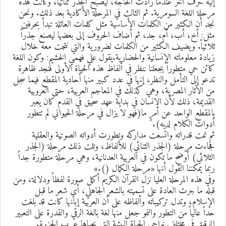
ليه حرف آخر عندما زادت الحاجة، ليصبح الجذر ثنائياً، وكانت هذه
رحلة اللغة السومرية. ثم الثالث في المرحلة الأكادية بعد ذلك. ونحن
جد أن الكثير من الكلمات الأساسية مثل كلمات العائلة تبدأ بحرفين
ثل: أخ، أب، أم، جد، ثم أضاف الحروف إلى بعضها ليصنع جذراً
لاثياً. ويضيف الكثير من الكلمات لضرورية والتي نتجت معه خلال
يادة معلوماته الإنسانية والحضارية.يقول علي فهمي الخشيم: وكون اللغة
ائن حي متطوراً يجعلنا ننظر في ألفاظ هذه الحياة الأولى فنجد ظاهرة
دعو إلى التأمل والنظر، إنها في عدد كبير منها أحادية المقطع فيما سجل
ن الآثار المصرية، وهي كذلك في المعاجم العربية، حتى العروبية
لقديمة، ذلك لأن الانسان في بداية عهد سحيق في القدم كان يعبر
المقطع الواحد عن أمرٍ ما(فهو لا يزال في مرحلة الحيواني لم تتطور
دوات الكلام لديه).
م نمت قدراته واتسعت مداركه وتطورت أدواته الصوتية والعقلية
جاءت مرحلة (الجذر الثنائي) للألفاظ، وتلت ذلك مرحلة (الجذر
لثلاثي) أوضح ما تكون في العربية العدنانية، وهي مرحلة متطورة جداً
بما يمكننا القول أنها «مرحلة الكمال ().»
في هذه المرحلة العليا نزل القرآن الكريم أكمل صورة لفظاً ودلالة، ومن
بله ما جرت العادة على تسميته بالشعر الجاهلي، أي شعر ما قبل
لإسلام، وتدل تركيباته وألفاظه على أن العربية إبانها كانت قد بلغت
داً عالياً من التطور والنمو جعل منها لغة بالغة الرقي والقدرة على التعبير
لدقيق في مختلف نواحي الحياة البيئية التي يحياها عرب الجزيرة.