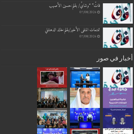
قاتٌ” “وشايٌ/ بقلم:حسين الأصهب
07/08/2026
تمتمات المنفى الأخير/بقلم:خالد الدهشلي
07/08/2026
بار في صور