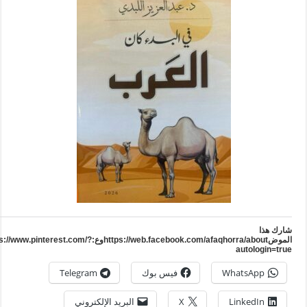
ارك هذا
الموضhttps://web.facebook.com/afaqhorra/aboutوع:https://www.pinterest.com/?
autologin=tru
WhatsApp
فيس بوك
Telegram
LinkedIn
X
البريد الإلكتروني