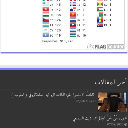
 المقالات
كلماتٌ كالبلسم/ بقلم: الكاتبه الروائيه السالمةالروفي ( المغرب )
08/08/2026
 مَنْ نحنُ !/بقلم:محمد ثابت السميعي
07/08/20