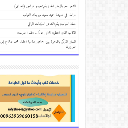
الشعر الحر بالدهن الحر/ بقلم:حيدر غراس (العراق)
قراءة في قصيدة حميد سعيد مهرجان الغياب
ضفة الغياب/ بقلم:الشاعر استيفات الوالي
الكتاب الذي انتظرته ثلاثين عامًا… «لقد اخترت»
السفير التركي بالقاهرة يهنئ الجماهير بمناسبة انتقال محمد صلاح إلى
طرابزون