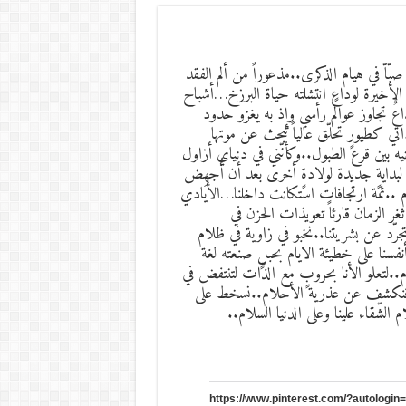
صبّاّ في هيام الذكرى..مذعوراً من ألم الفقد
الأخيرة لوداعٍ انتشلته حياة البرزخ…أشباح
ٌ تجاوز عوالم رأسي وإذ به يغزو حدود
تي كطيورٍ تحلّق عالياً تبحث عن موتها
ه بين قرع الطبول..وكأنّني في دنياي أزاول
بدايةٍ جديدة لولادةٍ أخرى بعد أن أُجهِض
ام ..ثمة ارتجافات استكانت داخلنا…الأيادي
ثغر الزمان قارئاً تعويذات الحزن في
تجرّد عن بشريتنا..نخبو في زاوية في ظلام
فسنا على خطيئة الايام بحبلٍ صنعته لغة
م..لتعلو الأنا بحروبٍ مع الذّات لتنتفض في
ام..فنكشف عن عذرية الأحلام..نسخط على
 الشّقاء علينا وعلى الدنيا السلام..