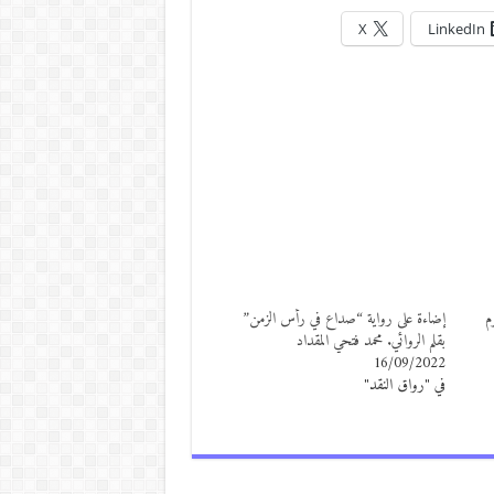
X
LinkedIn
م
إضاءة على رواية “صداع في رأس الزمن”
بقلم الروائي. محمد فتحي المقداد
16/09/2022
في "رواق النقد"