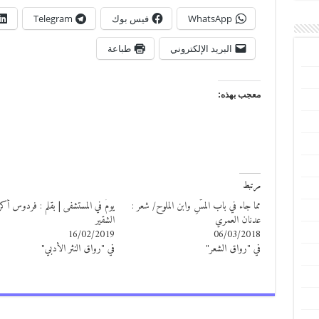
WhatsApp
فيس بوك
Telegram
البريد الإلكتروني
طباعة
معجب بهذه:
مرتبط
مما جاء في باب المسِّ وابن الملوح/ شعر :
يومٌ في المستشفى | بقلم : فردوس أكر
عدنان العمري
الشقير
16/02/2019
06/03/2018
في "رواق الشعر"
في "رواق النثر الأدبي"