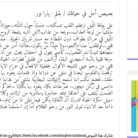
بصيص أمل في حياتك / بقلم : يارا نور
على حافة اللّيل ارتطم القلب بمسكنه.. منساباً حول تشتّته..حيراناً 
منتشيّاً من لوعة العذاب..ويحه من عذاب!!!بل أشبه بنفخة الرّوح 
اللّيل في عراكٍ بطوافٍ دون انقطاع مع مسار شريان الحياة…صداع
قلبي..أوَللقلب صداع!!نعم..ولاحبذا من يكون..هاأنذا أدبَرُ عن ذا
متجاهلةً لتبدلات الفصول..كأصمٍّ يجول في احتفالٍ يبحث عن أذني
حرفة قلبية بائسة أستجدي البقاء أرتشف من ظلمتي قطرات الحياة ل
قلبي من رحم عيني لتشيّعه الأقوال بخطيئة الافعال في عزاء الاي
ترفضنا والقلوب تبعدنا في منفى عن ذواتنا وإذ بتمتماتٍ يتفوّه بها 
مقلنا..نخضع لِكُسراننا نستمع إايمائات شيطانية ننتشي من عذابنا ن
دامس في ركن مهجور.. صرخاتٌ بكماء يتفوّه بها بكاؤنا ..نحاكم أن
الصّمت ليلتف على أعناقنا تبتلع حناجرنا وماتأويه من ثرثاتٍ وكلا
سبيل سكرة الحياة لتدرك أنّ شقاؤنا يكمن فيما تبقى لنا من أي
ذاتنا حد الانتهاء لنولد النور من رحم الظلام أمّا إن استسلمنا فسلام
شارك هذا الموضhttps://web.facebook.com/afaqhorra/aboutوع:https://www.pinterest.com/?autologin=true