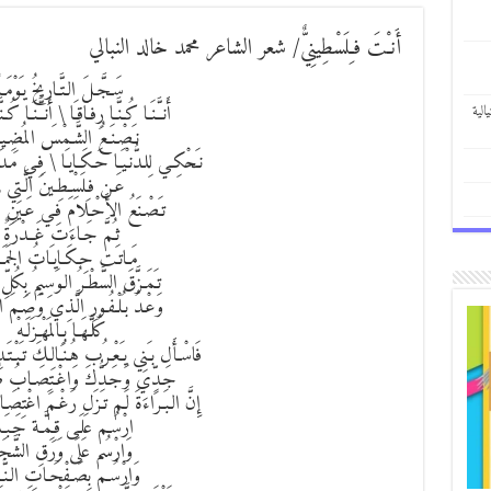
أَنـْتَ فـِلَسْطِينِيٌّ/ شعر الشاعر محمد خالد النبالي
سَـجَّـلَ الـتَّـارِيخُ يـَوْمَـاً
أَنـَّـنَـا كُـنَّـا رِفـَاقـَا \ أَنـَّـنَـا كُـنَّ
الية
نـَصْـنَـعُ الشَّـمْسَ المُضِـيـئ
نـَحْكِـي لِلـدُّنـْيَـا حَـكَـايـَا \ فِـي مَـد
عَـن فـِلَسْـطِـينَ الَّـتِي ,
تـَصْـنَعُ الأَحْـلاَمَ فِـي عَـينِ ال
ثـُمَّ جَـاءَت غَــدْرَةٌ
مَـاتـَت حِـكَـايـَاتُ الجَمَـ
تـَمَـزَّقَ السَّطْـرُ الـوَسِيمُ بِكُلِّ
وَعْـدُ بـُلْـفُـورِ الَّـذِي وَصَـمَ الـر
كُلَّـهَـا بـِالمَهْـزَلَـهْ
فَاسْـأَل بـَنِي يـَعْـرُب هُـنَـالِـكَ تـَبْـتَـدِ
جَـدِّي وَجَـدُّكَ وَاغْـتِصَـابُ طُـ
إِنَّ الـبَـرَاءَةَ لَـم تـَزَل رَغْـمَ اغْتِص
ارْسُـم عَلَـى قـِمَّـة جَـبَ
وَارْسُم عَلَى وَرَقِ الشَّجَ
وَارْسُـم بِصَـفْحَـاتِ الـنَّـ