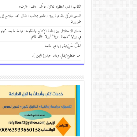
الكتاب الذي انتظرته ثلاثين عامًا… «لقد اخترت»
السفير التركي بالقاهرة يهنئ الجماهير بمناسبة انتقال محمد صلاح إلى
طرابزون
منطق الاحتلال بين إعادة الإنتاج والمقاومة: قراءة ما بعد كولوني
في رواية “تنهيدة حرية” لرولا خالد غانم
الحُبَّ حَالِي/بقلم:إبراهيم طلحة
حلم مقطوع/بقلم: وداد حيدر( اليمن ).