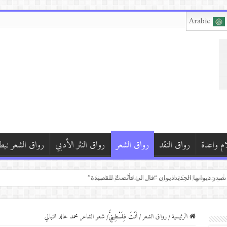
Arabic
ام واعدة
رواق النقد
رواق الشعر
رواق النثر الأدبي
رواق الشعر نبط
ن
ز القراءة واستثمار وقت التنقل في المعرفة
 أبو حشيش (حركة السرد على الثقافات الإنسانية)
الرئيسية
/
رواق الشعر
/
أَنـْتَ فـِلَسْطِينِيٌّ/ شعر الشاعر محمد خالد النبالي