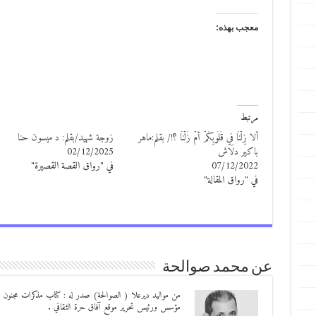
معجب بهذه:
مرتبط
ألا زِلْنَا فِي قُلُوبِكُمْ أَمْ زُلْنَا ؟!/ بقلم:ماهر
زوجة شهيد/بقلم: د ميسون حنا
باكير دلاش
02/12/2025
07/12/2022
في "رواق القصة القصيرة"
في "رواق المقالة"
عن محمد صوالحة
مؤسس ورئيس تحرير موقع آفاق حرة الثقافي .