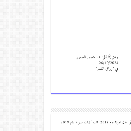
وغزالةٌ/بقلم:احمد منصور الصبري
26/10/2024
في "رواق الشعر"
من مواليد ديرعلا ( الصوالحة) صدر له : كتاب مذكرات مجنون في مدن مجنونة عام 2018 كتاب كلمات مبتورة عام 2019