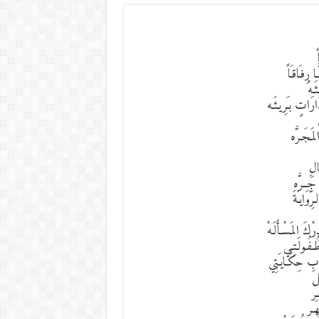
ـا رِفـَاقـَاً
َـهْ
َارَاتٍ بـَرِيـئَـه
مَـجَـرَّه
الِ
 جَــرَّه
ِّوَايـَةَ
رْكَ المَـسْـأَلَـهْ
فُـولَـتِـي
َـابِ حِكَـايـَتِي
ـل
ـر
هَـر