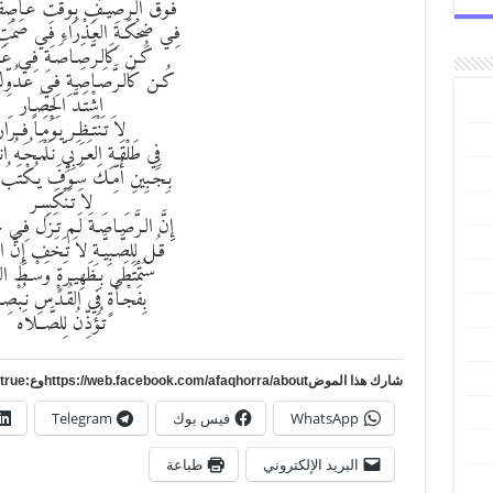
فـَوْقَ الـرَّصِيـفِ بـِوَقْتِ عَـاصِفَـة
فِـي ضِحْكَـةِ العَـذْرَاءِ فِـي صَمْتِ 
كُـن كَالـرَّصَـاصَـةِ فِـي عَـ
كُـن كَالـرَّصَـاصَـةِ فِـي عَـدُوِّك
اشْتَـدَّ الحِصَـار
لاَ تـَنْتَـظِـر يـَوْمَـاً فِــرَار
فِي طَلْقَـةِ العَـرَبِيِّ نـَلْمَـحُـهُ ان
بـِجَـبِينِ أُمِّـكَ سَـوْفَ يـُكْتَبُ أ
لاَ تـَنْكَسِـر
إِنَّ الـرَّصَـاصَـةَ لَـم تـَزَل فِـي 
قـُل لِلصَّـبِيَّـةِ لاَ تـَخَف إِنَّ ا
سَتُمْتَطَى بـِظَهِيـرَةٍ وَسْـطَ ال
بِفَجْـأَةٍ فِي القُـدْسِ نـُبْصِـر
تـُؤذِّنُ لِلصَّــلاَه
شارك هذا الموضhttps://web.facebook.com/afaqhorra/aboutوع:https://www.pinterest.com/?autologin=true
WhatsApp
فيس بوك
Telegram
البريد الإلكتروني
طباعة