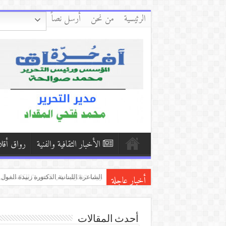
الرئيسية
من نحن
أرسل نصاً
الأخبار الثقافية والفنية
رواق أقل
أخبار عاجلة
نهران يستبقان/ بقلم:عبد الرحمن حس
مذكرة تفاهم بين “شومان” و”جت” لتعزي
رواية “ذكريات في الجحيم” للكاتب ينال
أحدث المقالات