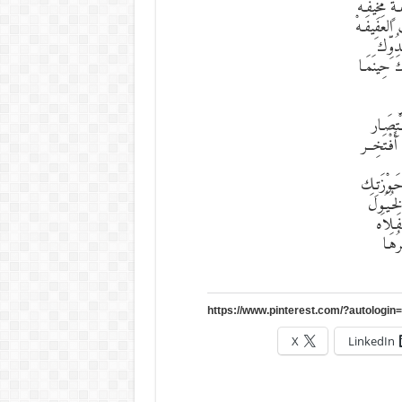
ٍ مُخِيفَـهْ
العَفِيفَـهْ
دُوِّك
َ حِينَمَـا
ـْتِصَـار
َفْـتَخِــر
حَـوْزَتـِك
لخُـيُـولَ
فَـلاَه
ُهَـا
X
LinkedIn