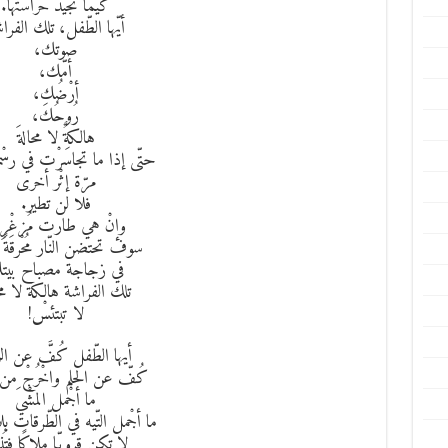
كيما تجيدَ حراستها.
أيّها الطّفل، تلك الفراش
صوتك،
أمّك،
أرْضُك،
رُوحُكَ،
هالكةٌ لا محالةَ
حتّى إذا ما تجاسَرْت في رسْمها
مرّة إثْر أخرى
فلا لن تطير.
وإنْ هي طارت مُزغْرِدَ
سوف تحتضن النّار مُحْرقَةً 
في زجاجة مصباح بيت
تلك الفراشة هالكة لا مح
لا تبتئسْ!
أيها الطّفل كُفَّ عن الر
كُفّ عن الحلم واخْرُجْ من 
ما أجْمل المشْيَ
ما أجْمل التّيه في الطّرقات 
لا تكن قرويّا ملاكًا فتُ