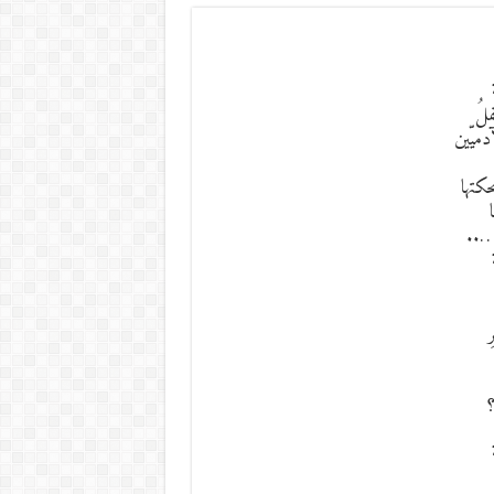
فلُ
دميّين
حكتها
…
ِ
؟