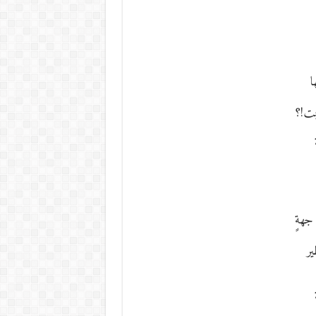
ا
ُبت!؟
ا جهةٍ
ير