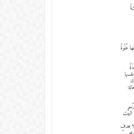
ةُ
 عُنْوةً
ةً
نفسها
ك
الة
ّسم
البيْت
بلا هدفٍ
ذبح