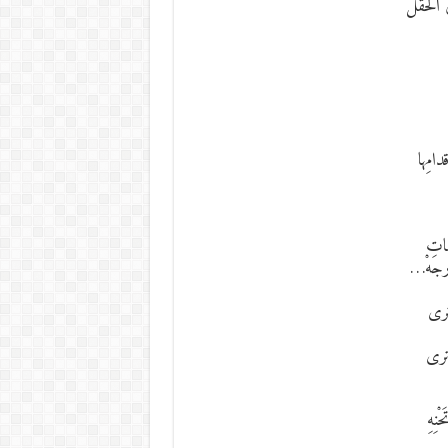
الحقْل
امِها
شات
جَهْ…
ترى
ترى
ِهِ