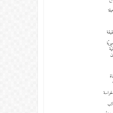
يلة
حقيقة
ويّة
يّة
ن
اة
حراسة
غائب