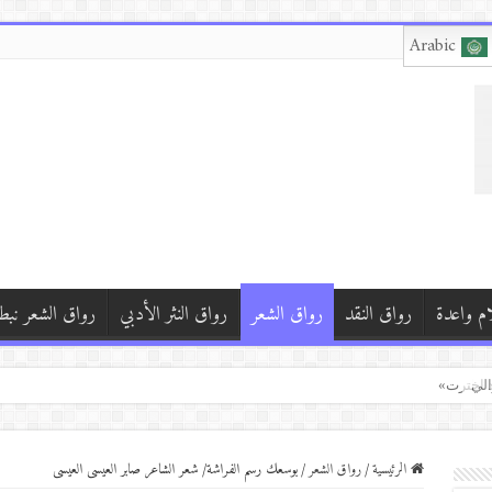
Arabic
ام واعدة
رواق النقد
رواق الشعر
رواق النثر الأدبي
رواق الشعر نبط
)
د اخترت»
الرئيسية
/
رواق الشعر
/
بوسعك رسم الفراشة/ شعر الشاعر صابر العيسى العيسى