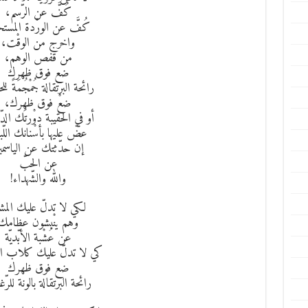
كُفَّ عن الرّسم،
كُفَّ عن الورْدة المستح
واخرج من الوقْت،
من قفص الوهم،
ضع فوق ظهرك
رائحة البرتقالة جُمْجُمَةً لل
ضعْ فوق ظهرك،
أو في الحقيبة دوْرتَك الدّم
عضّ عليها بأسْنانك اللّبن
إن حدّثتك عن الياسمي
عن الحبّ
والله والشّهداء!
لكي لا تدلّ عليك المش
وهم ينْبشون عظامك
عن عُشْبة الأبّديّة
كي لا تدلّ عليك كلاب ال
ضع فوق ظهرك
رائحة البرتقالة بالونة للرّ