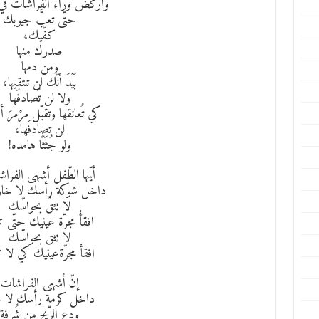
واركض وراء الفراشات في 
حتّى تعبَّ جيوبك
كفّيك،
صدرك منها
ومن دمها
بَيْدَ أنّك لن تلتقيها،
ولا لن تُصادفَها
كي تُعانقها وتقبّل مرْمرَ أقد
لن تصادفَها،
ولو جُثَثًا هامده!
أيّها الطّفل أشهى الفرا
داخل شوكة رأسك لا خار
لا تثقْ بحواسّك
افقأْ مجرّة عينيك حتّى 
لا تثق بحواسّك
افقأ مجرّةعينيك كي لا 
إنّ أشهى الفراشات
داخل كرمة رأسك لا تَحْن
ودع الرّيح من شُرفة