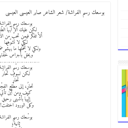
بوسعك رسم الفراشة/ شعر الشاعر صابر العيسى العيسى
بوسعك رسم الفراشة
لكن عليك ألا أيّها الطّ
ألاّ تفكّر فيمن تحبّ من الآ
لكي لا تشوّهها
ولكي لا تُحمّلها ما يهشّم ض
ويخلّ بأجراس خفّتها
………………………..
بوسعك رسْم الفراشة
لكن لسوف تَحارُ
تَحارُ
تحارُ، إلى مطْلع الفجْر
كيْف ومن أيْن تأتي
إليْها بأشْهى رحيق
وكلُّ الورود اختفتْ!
بوسْعك رسم الفراشة
ثانيةً،