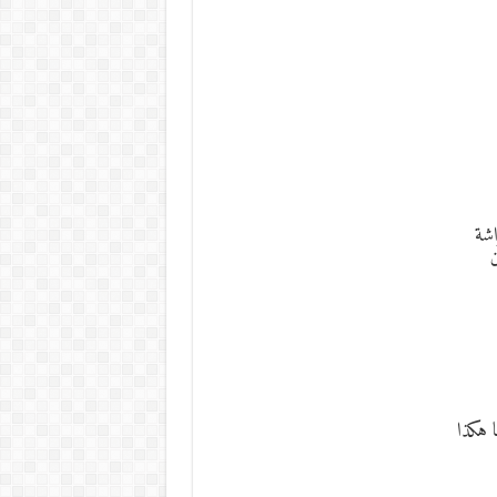
اشة
ن
ا هكذا