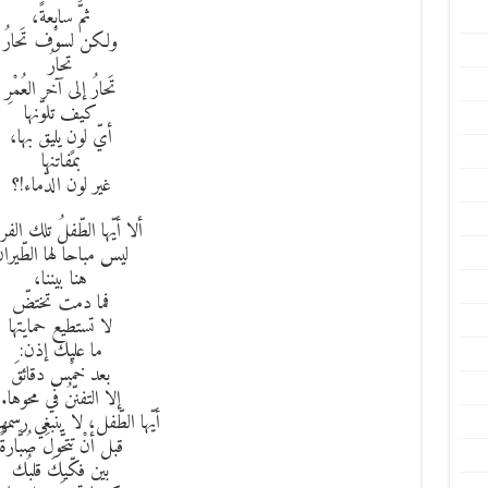
ثمَّ سابعةً،
ولكن لسوْف تَحارُ
تحارُ
تَحارُ إلى آخر العُمْرِ
كيف تلوّنها
أيّ لونٍ يليق بها،
بمفاتنها
غير لون الدّماء!؟
ألا أيّها الطّفلُ تلك الفر
ليس مباحا لها الطّيرا
هنا بيننا،
فما دمت تختضّ
لا تستطيع حمايتها
ما عليك إذن:
بعد خمْس دقائقَ
إلا التفنّنُ في محوها.
أيّها الطّفل، لا ينبغي رسمه
قبل أنْ تتحَّولَ صُبَّارةً
بين فكّيكَ قلبُك