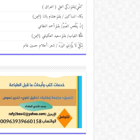
كفّي/بقلم:زكي العلي ( العراق )
بكاء المساكين / بقلم:هشام باشا (اليمن)
إِنْ يَنْقُصِ الصَّبْرُ/ بقلم:أحمد النظامي
فكَّة الغياب/ بقلم:سعيد العكيشي (اليمن)
لِكَيْ لَا يُؤْذِيَ الوَرْدُ / شعر: أحلام حسين غانم