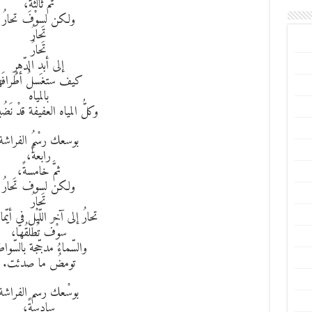
ثمَّ ثالثةً،
ولكن لسوْفَ تحارُ
تَحارُ
تَحارُ
إلى أبدِ الدّهرِ
كيف ستغسلُ أطْرافَه
بالمياه
وكلُّ المياه العفيفة قدْ نَض
بوسعك رسْمُ الفراشة
رابعةً،
ثمَّ خامسةً،
ولكن لسوف تَحارُ
تَحارُ
تحارُ إلى آخر اللّيْل في أيّم
سوْف تُطلقُها،
والسّماءُ مدجّجة بالسّواط
تومضُ ما صدئت.
بوسْعك رسم الفراشة
سادسةً،