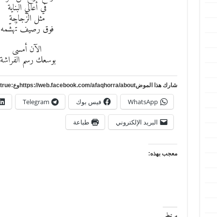
في أعالي البناية
مثل الزّجاجة
فوق رصيف تُهشّمه
الآن أمسى
بوسعك رسم الفراشة!
شارك هذا الموضhttps://web.facebook.com/afaqhorra/aboutوع:https://www.pinterest.com/?autologin=true
WhatsApp
فيس بوك
Telegram
البريد الإلكتروني
طباعة
معجب بهذه:
مرتبط