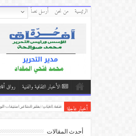
الرئيسية
من نحن
أرسل نصاً
الأخبار الثقافية والفنية
رواق أقل
أخبار عاجلة
كفّي/بقلم:زكي العلي ( العراق )
بكاء المساكين / بقلم:هشام باشا (اليمن
الكتاب الذي انتظرته ثلاثين عامًا… «لق
أحدث المقالات