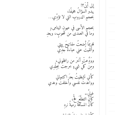
إلى أينَ؟!
يبدو السؤالُ مخيفًا،
بحجمِ الدروبِ التي لا تؤدِّي…
بحجمِ الأسى في عيونِ اليتامى،
وما في الصدى من شحوبٍ، وبُعدِ
قديمًا أضعتُ مفاتيحَ بيتي
وألقيتُ عني عباءةَ جَدِّي
ووَدَّعتْ آخرَ من رافقوني،
ومِنْ كلِّ شيءٍ خرجتُ بجِلْدِي
كأني تشظيتُ بعدَ اكتمالي
وواعدتُ نفسي وأخلفتُ وعدي
غبارٌ..
كأنَّ التطلَّعَ فخٌّ،
كأنَّ المسافةَ رميةُ نردِ