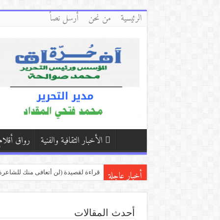
الرئيسية
من نحن
أرسل نصاً
الأخبار الثقافية والفنية
رواق أقلام
أخبار عاجلة
كفّي/بقلم:زكي العلي ( العراق )
بكاء المساكين / بقلم:هشام باشا (اليمن
دمشق وأبي وأنا/ بقلم:فاطمة حرفوش (
أحدث المقالات