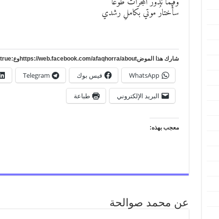
وفيما تدورُ المجرَّاتُ طَوْعًا
سأختارُ موتي بكاملِ رشدي
شارك هذا الموضhttps://web.facebook.com/afaqhorra/aboutوع:https://www.pinterest.com/?autologin=true
WhatsApp
فيس بوك
Telegram
البريد الإلكتروني
طباعة
معجب بهذه:
عن محمد صوالحة