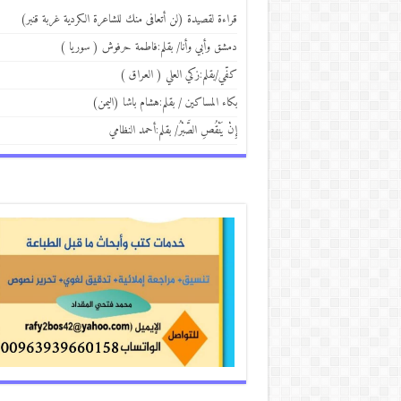
قراءة لقصيدة (لن أتعافى منك للشاعرة الكردية غربة قنبر)
دمشق وأبي وأنا/ بقلم:فاطمة حرفوش ( سوريا )
كفّي/بقلم:زكي العلي ( العراق )
بكاء المساكين / بقلم:هشام باشا (اليمن)
إِنْ يَنْقُصِ الصَّبْرُ/ بقلم:أحمد النظامي