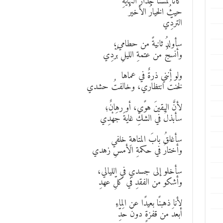
كأنا لمسنا جدارَ النهايةِ
حيثُ الخيارُ الأخيرُ
التردِّي
سأولدُ ثانيةً من حطامي،
وأنسجُ من عتمةِ الليلِ بُرْدِي
ولو أنني ذرةٌ في عماها
لخنتُ انتظاري، وخالفتُ حشدي
لأنَّ اليقينَ هوًى، أو رهانٌ؛
سأبذلُ في الشكِّ غايةَ جَهْدِي
سأغلقُ بابَ المتاهةِ خلفي
وأختارُ في حكمةِ الأمسِ زهدي
سأخلو إلى جسدي في الليالي،
وأشكو من الفقدِ في كلِّ عهدِ
لأنا ذهبنًا بعيدًا عن الماءِ
أبعدَ من قفزةٍ دونَ حَدِّ