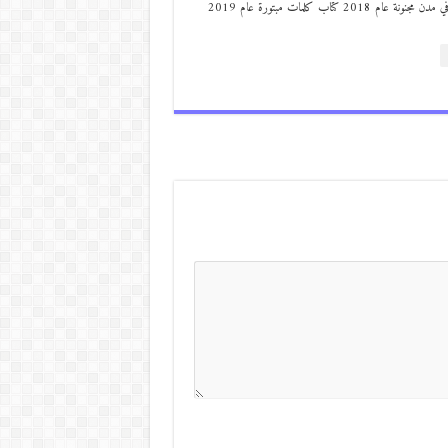
من مواليد ديرعلا ( الصوالحة) صدر له : كتاب مذكرات مجنون في مدن مجنونة عام 2018 كتاب كلمات مبتورة عام 2019