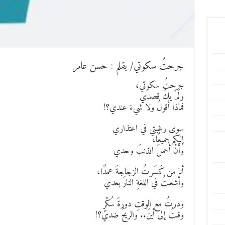
جرحتُ سكوتي/ بقلم : حسن عامر
جرحتُ سكوتي،
ولَمْ يكُ قصدي
فماذا أقولُ ولا شيءَ عندي؟!
سوى رغبتي في اعتذاري
إليكم جميعًا،
وأنْ أحملَ الذنبَ وحدي
أنا من كَسَرتُ الزجاجةَ عمدًا،
وأشعلتُ في اللغةِ النارَ بعدي
ودرتُ مع الوقتِ دورةَ سُكْرٍ
وقلتُ إلى أينَ.. والريحُ ضدي؟!