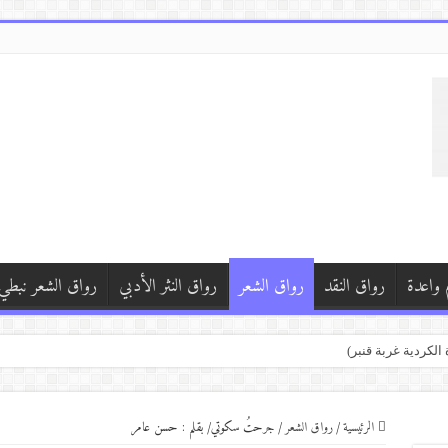
 واعدة
رواق النقد
رواق الشعر
رواق النثر الأدبي
رواق الشعر نبطي
)
 سوريا )
الرئيسية
/
رواق الشعر
/
جرحتُ سكوتي/ بقلم : حسن عامر