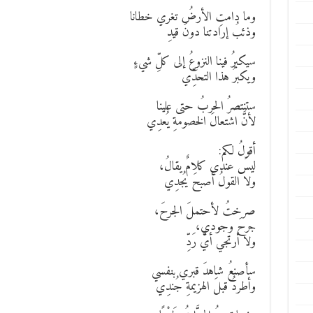
وما دامتِ الأرضُ تغري خطانا
وذئبُ إرادتنا دونَ قيدِ
سيكبرُ فينا النزوعُ إلى كلِّ شيءٍ
ويكبرُ هذا التحدِّي
ستنتصرُ الحربُ حتى علينا
لأنَّ اشتعالَ الخصومةِ يُعدِي
أقولُ لكم:
ليسَ عندي كلامٌ يقالُ،
ولا القولُ أصبحَ يُجدِي
صرختُ لأحتملَ الجرحَ،
جرحَ وجودي،
ولا أرتجي أيَّ رَدِّ
سأصنعُ شاهدَ قبري بنفسي
وأطردُ قبلَ الهزيمةِ جُندِي