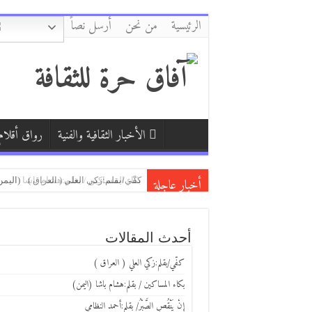
الرئيسية
من نحن
أرسل نصاً
الأخبار الثقافية والفنية
رواق أقلام
أخبار عاجلة
كفّي/بقلم:زكي العلي ( العراق )
إِنْ يَنْقُصِ الصَّبْرُ/ بقلم:أحمد النظامي
بكاء المساكين / بقلم:هشام باشا (اليمن
أحدث المقالات
كفّي/بقلم:زكي العلي ( العراق )
بكاء المساكين / بقلم:هشام باشا (اليمن)
إِنْ يَنْقُصِ الصَّبْرُ/ بقلم:أحمد النظامي