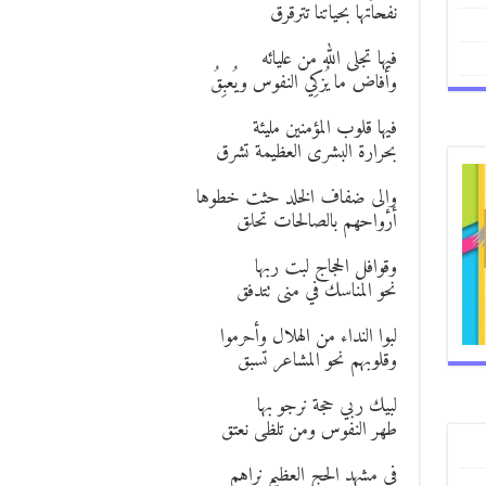
نفحاتها بحياتنا تترقرق
فيها تجلى الله من عليائه
وأفاض ما يُزكِي النفوس ويُعبِقُ
فيها قلوب المؤمنين مليئة
بحرارة البشرى العظيمة تشرق
وإلى ضفاف الخلد حثت خطوها
أرواحهم بالصالحات تحلق
وقوافل الحجاج لبت ربها
نحو المناسك في منى تتدفق
لبوا النداء من الهلال وأحرموا
وقلوبهم نحو المشاعر تسبق
لبيك ربي حجة نرجو بها
طهر النفوس ومن تلظى نعتق
في مشهد الحج العظيم نراهم