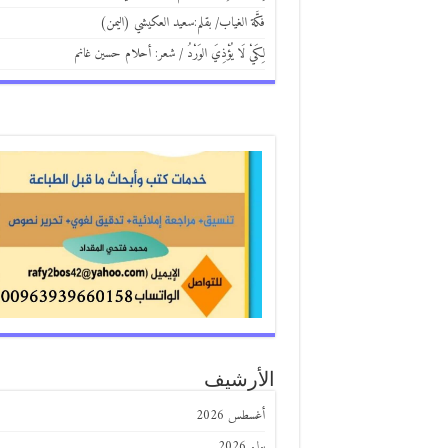
فكَّة الغياب/ بقلم:سعيد العكيشي (اليمن)
لِكَيْ لَا يُؤْذِيَ الوَرْدُ / شعر: أحلام حسين غانم
الأرشيف
أغسطس 2026
يوليو 2026