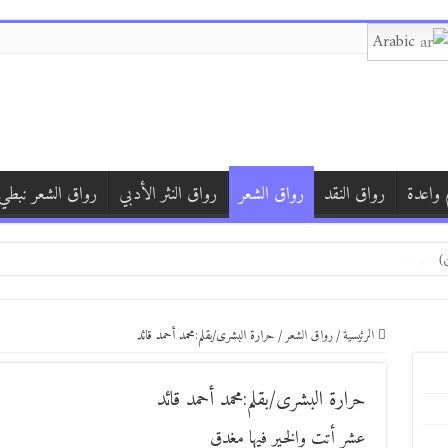
Arabic
 واعدة
رواق النقد
رواق الشعر
رواق النثر الأدبي
رواق الشعر نبطي
)
الرئيسية
/
رواق الشعر
/
حرارة البشرى/بقلم:محمد أحمد قائد
حرارة البشرى/بقلم:محمد أحمد قائد
عشر أتت والخير فيها مغدق