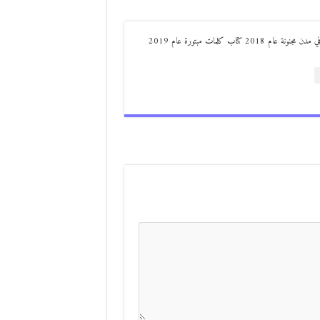
من مواليد ديرعلا ( الصوالحة) صدر له : كتاب مذكرات مجنون في مدن مجنونة عام 2018 كتاب كلمات مبتورة عام 2019