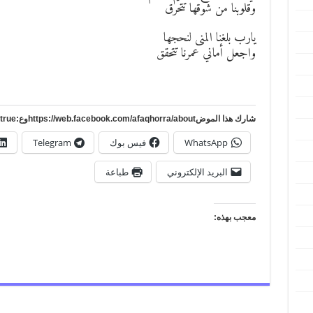
وقلوبنا من شوقها تتحرق
يارب بلغنا المنى لنحجها
واجعل أماني عمرنا تتحقق
شارك هذا الموضhttps://web.facebook.com/afaqhorra/aboutوع:https://www.pinterest.com/?autologin=true
WhatsApp
فيس بوك
Telegram
البريد الإلكتروني
طباعة
معجب بهذه: