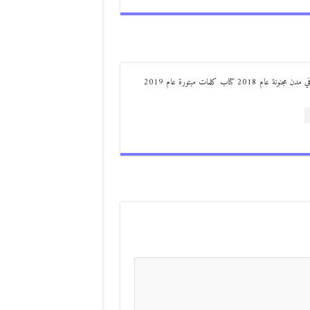
من مواليد ديرعلا ( الصوالحة) صدر له : كتاب مذكرات مجنون في مدن مجنونة عام 2018 كتاب كلمات مبتورة عام 2019