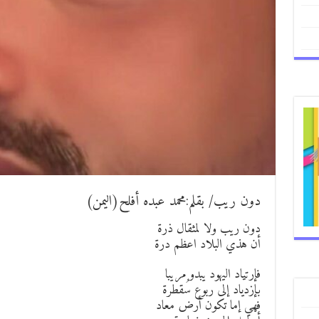
دون ريب/ بقلم:محمد عبده أفلح(اليمن)
دون ريب ولا لمثقال ذرة
أن هذي البلاد اعظم درة
فإرتياد اليهود يبدو مريبا
بإزدياد إلى ربوع سُقطرة
فهي إما تكون أرض معاد