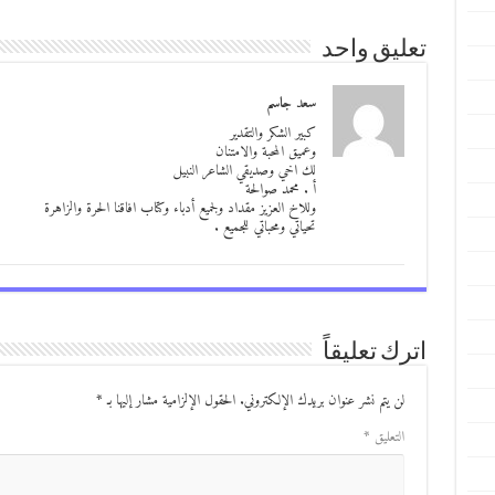
تعليق واحد
سعد جاسم
كبير الشكر والتقدير
وعميق المحبة والامتنان
لك اخي وصديقي الشاعر النبيل
أ . محمد صوالحة
وللاخ العزيز مقداد ولجميع أدباء وكتاب افاقنا الحرة والزاهرة
تحياتي ومحباتي للجميع .
اترك تعليقاً
لن يتم نشر عنوان بريدك الإلكتروني.
الحقول الإلزامية مشار إليها بـ
*
التعليق
*