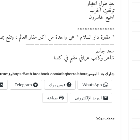
بَعدَ طولِ انتظار
توقّفتِ الحربُ
الجميعُ خاسرون
***************
* مقبرة دار السلام * هي واحدة من اكبر مقابر العالم ، وتقع بمد
———————————————————
سعد جاسم
شاعر وكاتب عراقي مقيم في كندا
شارك هذا الموضhttps://web.facebook.com/afaqhorra/aboutوع:https://www.pinterest.com/?autologin=true
WhatsApp
فيس بوك
Telegram
البريد الإلكتروني
طباعة
معجب بهذه: