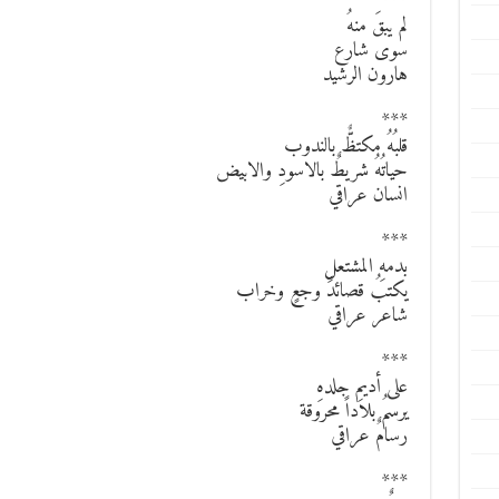
***
لم يبقَ منهُ
سوى شارع
هارون الرشيد
***
قلبُهُ مكتظٌّ بالندوب
حياتُهُ شريطٌ بالاسودِ والابيض
انسان عراقي
***
بدمهِ المشتعلِ
يكتبُ قصائدَ وجعٍ وخراب
شاعر عراقي
***
على أديمِ جلدهِ
يرسمُ بلاداً محروقة
رسامٌ عراقي
***