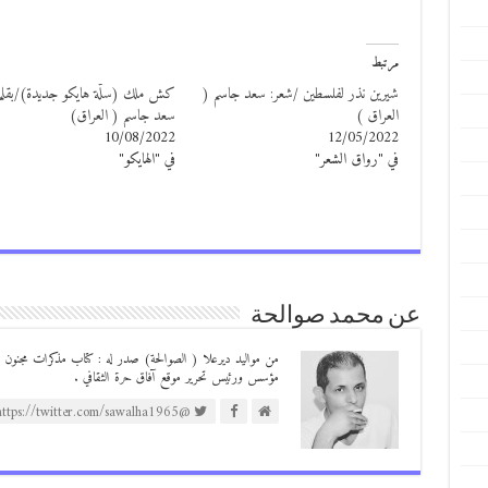
مرتبط
شيرين نذر لفلسطين /شعر: سعد جاسم (
كش ملك (سلّة هايكو جديدة)/بقلم
العراق )
سعد جاسم ( العراق)
10/08/2022
12/05/2022
في "رواق الشعر"
في "الهايكو"
عن محمد صوالحة
مؤسس ورئيس تحرير موقع آفاق حرة الثقافي .
@https://twitter.com/sawalha1965