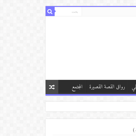
طي
رواق القصة القصيرة
المجتمع
 )