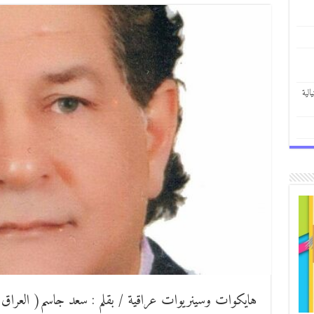
الية
هايكوات وسينريوات عراقية / بقلم : سعد جاسم( العراق 