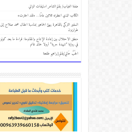
ضفة الغياب/ بقلم:الشاعر استيفات الوالي
الكتاب الذي انتظرته ثلاثين عامًا… «لقد اخترت»
السفير التركي بالقاهرة يهنئ الجماهير بمناسبة انتقال محمد صلاح إلى
طرابزون
منطق الاحتلال بين إعادة الإنتاج والمقاومة: قراءة ما بعد كولوني
في رواية “تنهيدة حرية” لرولا خالد غانم
الحُبَّ حَالِي/بقلم:إبراهيم طلحة