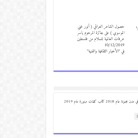
؛
حصول الشاعر العراقي ( أنور غني
الموسوي ) على جائزة المرحوم ياسر
عرفات العالمية للسلام من فلسطين
10/12/2019
في "الأخبار الثقافية والفنية"
من مواليد ديرعلا ( الصوالحة) صدر له : كتاب مذكرات مجنون في مدن مجنونة عام 2018 كتاب كلمات مبتورة عام 2019