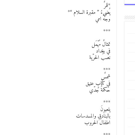
*قمرٌ
يُضيءُ ” مقبرة السلام “*
وجهُ امي
***
تمثالٌ مُهْمَل
في بغداد
نصبُ الحرّية
***
شمسٌ
في كتابٍ عتيق
حكمةُ جدّي
***
يلعبونَ
بالبنادقِ والمسدسات
اطفالُ الحروب