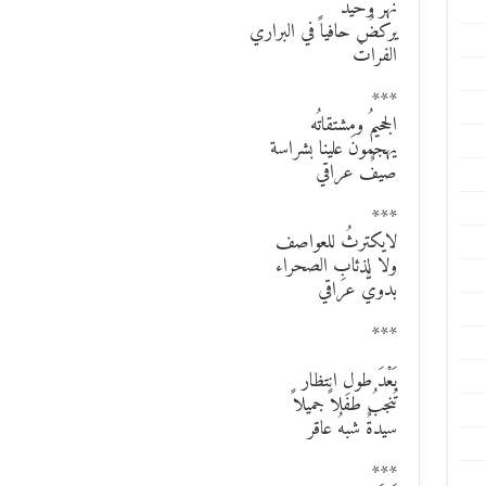
نهرٌ وحيد
يركضُ حافياً في البراري
الفراتْ
***
الجحيمُ ومشتقاتُه
يهجمونَ علينا بشراسة
صيفٌ عراقي
***
لايكترثُ للعواصف
ولا لذئابِ الصحراء
بدويٌّ عراقي
***
بَعْدَ طولِ انتظار
تُنجبُ طفلاً جميلاً
سيدةٌ شبهُ عاقر
***