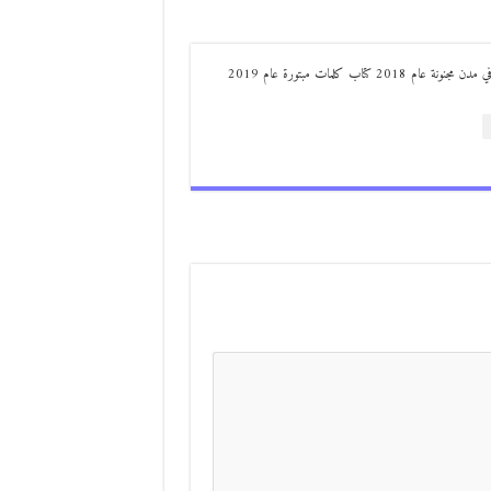
من مواليد ديرعلا ( الصوالحة) صدر له : كتاب مذكرات مجنون في مدن مجنونة عام 2018 كتاب كلمات مبتورة عام 2019