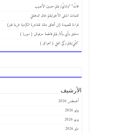
قاتٌ” “وشايٌ/ بقلم:حسين الأصهب
تمتمات المنفى الأخير/بقلم:خالد الدهشلي
قراءة لقصيدة (لن أتعافى منك للشاعرة الكردية غربة قنبر)
دمشق وأبي وأنا/ بقلم:فاطمة حرفوش ( سوريا )
كفّي/بقلم:زكي العلي ( العراق )
الأرشيف
أغسطس 2026
يوليو 2026
يونيو 2026
مايو 2026