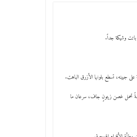
باتت وشيكة جداً.
 على جبينه، تسطع بلونها الأزرق الباهت.
امةً تحمل غصن زيتونٍ جاف، سرعان ما
وطأة الأقدام الهمجية.