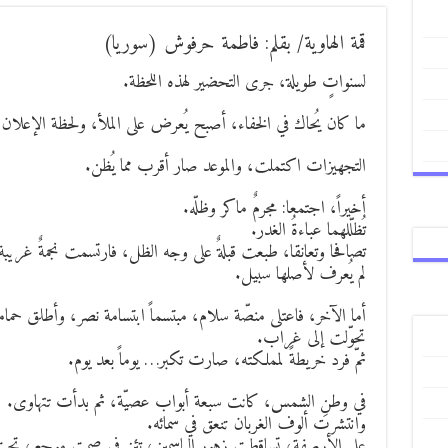
قمة الهاوية/ بقلم: فاطمة حرفوش (سوريا)
لسنواتٍ طويلة، جرى التحضير لهذه اللحظة.
ما كان يُحاك في الخفاء، أصبح يُعرض على الملأ، ولحظة الإعلان 
التجهيزات اكتملت، والموعد صار أقرب مما يُظن.
أخيراً، اجتمعا: مجرمٌ ماكر وظلّه.
تُظلّلهما عباءةُ الغدر.
تصافحا وتعانقا، طبعت قبلةٌ على وجه الظل، فارتسمت نجمةٌ غريبة
لم يُعرف لأصلها سبيل.
أما الآخر، فاعتلى منصّة سلام، مبتسماً ابتسامة نصر، وأطلق حم
تحوّلت إلى غراب.
ثمّ فرد خريطةً لمملكته، صارت تكبر… يوماً بعد يوم.
في وطنِ الشمس، كانت سبعة أبواب عصيّة، ثم بدأت تتهاوى.
وانتشرت ألوف الغربان تنعق في سمائه.
على الأرصفة، تساقطت زهور الياسمين، تئن في صمتٍ موجع، تحت 