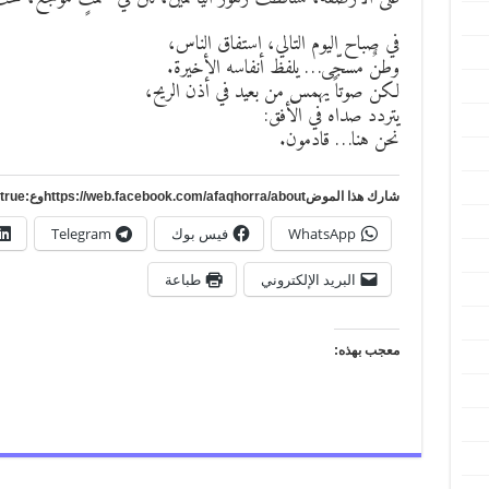
في صباح اليوم التالي، استفاق الناس،
وطنٌ مسجّى… يلفظ أنفاسه الأخيرة.
لكن صوتاً يهمس من بعيد في أذن الريح،
يتردد صداه في الأفق:
نحن هنا… قادمون.
شارك هذا الموضhttps://web.facebook.com/afaqhorra/aboutوع:https://www.pinterest.com/?autologin=true
WhatsApp
فيس بوك
Telegram
البريد الإلكتروني
طباعة
معجب بهذه: