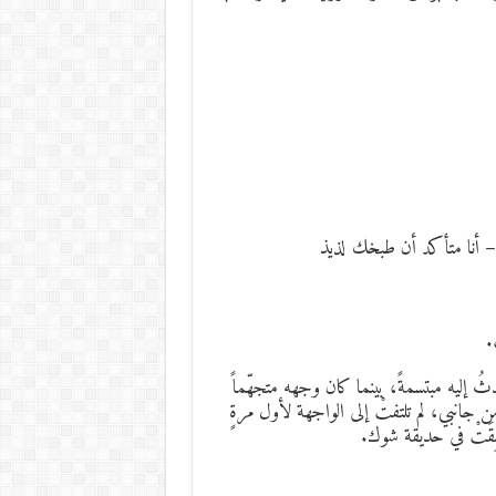
 – أنا متأكد أن طبخك لذيذ
.
دثُ إليه مبتسمةً، بينما كان وجهه متجهّماً
ا من جانبي، لم تلتفتْ إلى الواجهة لأول مرةٍ
علِقَتْ في حديقة شوك.