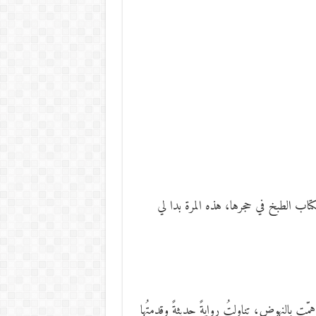
كتاب الطبخ في حجرها، هذه المرة بدا لي
مّت بالنهوض، تناولتُ روايةً حديثةً وقدمتُها