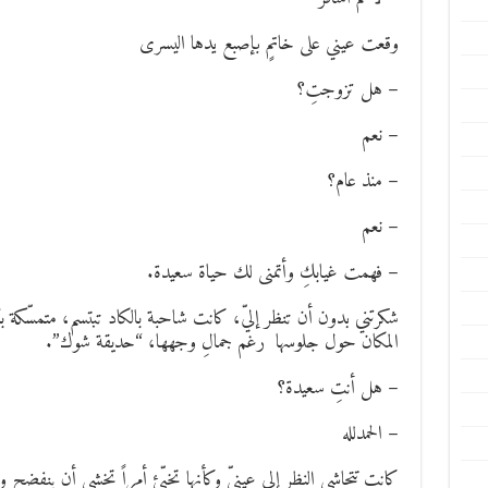
وقعت عيني على خاتمٍ بإصبع يدها اليسرى
– هل تزوجتِ؟
– نعم
– منذ عام؟
– نعم
– فهمت غيابكِ وأتمنى لك حياة سعيدة.
شكرتني بدون أن تنظر إليّ، كانت شاحبة بالكاد تبتسم، متمسّكة ب
المكان حول جلوسها رغم جمالِ وجهها، “حديقة شوك”.
– هل أنتِ سعيدة؟
– الحمدلله
كانت تتحاشى النظر إلى عينيّ وكأنها تخبّئ أمراً تخشى أن ينفضح وه