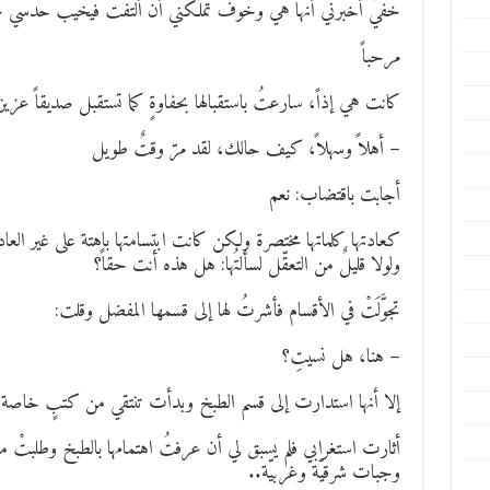
خفيٌّ أخبرني أنها هي وخوفٌ تملّكني أن ألتفتَ فيخيبُ حدسي 
مرحباً
كانت هي إذاً، سارعتُ باستقبالها بحفاوةٍ كما تستقبل صديقاً عزيزاً
– أهلاً وسهلاً، كيف حالك، لقد مرّ وقتٌ طويل
أجابت باقتضاب: نعم
كعادتها كلماتها مختصرة ولكن كانت ابتسامتها باهتة على غير العاد
ولولا قليلٌ من التعقّل لسألتُها: هل هذه أنت حقاً؟
تجوَّلَتْ في الأقسام فأشرتُ لها إلى قسمها المفضل وقلت:
– هنا، هل نسيتِ؟
إلا أنها استدارت إلى قسم الطبخ وبدأت تنتقي من كتبٍ خاصة ب
أثارت استغرابي فلم يسبق لي أن عرفتُ اهتمامها بالطبخ وطلبتْ م
وجبات شرقيّة وغربيّة..