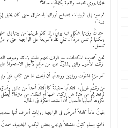
مجلداً يروي قصصاً واقعيّةً بكلماتٍ جافة؟
ثم تعود إلى الروايات تتصفح أوراقها باستغراق حتى كان يخيل إل
ورد”.
اعتدتُّ رؤيتها بشكلٍ شبه يوميّ، إذ كان طريقها من بيتها إلى عملها
ولكنها لم تنسَ مرةً أن تلقي نظرة ًسريعةً على الواجهة حتى لو مرَّ
تدخل.
نحن أصحاب المكتبات، مع الوقت نفهم طبائع زبائننا وميولهم النفس
الوقت الأطول والتي ينفقون عليها من مالِهم لأجل الاستحواذ عليها
آخر مرّةٍ اشترَت روايتين ووعدتّها أن أبحث لها عن كتابٍ فنيٍّ ولم 
مرّ وقتٌ طويلٌ، افتقدتُّها حقيقةً كما أفتقدُ أحداً من عائلتي و
لمْ تعد تمرُّ من هنا؟ هل تركت عملها أم انتقلت من منزلها؟ أيعقل
مكروهاً أصابها فأحاول أن أستبعد الفكرة في الحال.
بقيتُ عاماً كاملاً أعرضُ في الواجهة رواياتٍ أعرف أنها ستعجبها
ذات مساءٍ كنتُ منشغلاً بترتيب بعض الكتب الجديدة، سمعتُ ا