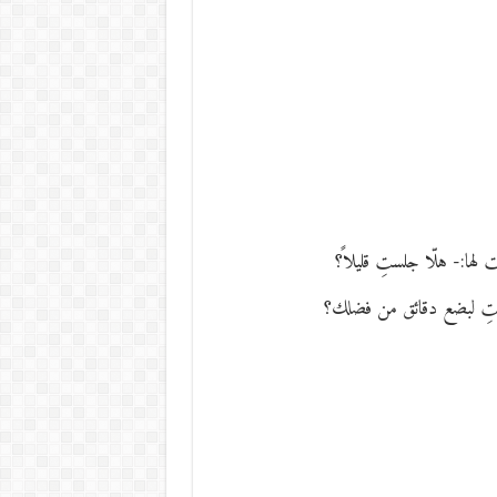
 لها:- هلّا جلستِ قليلاً؟
 جلستِ لبضع دقائق من فضلك؟