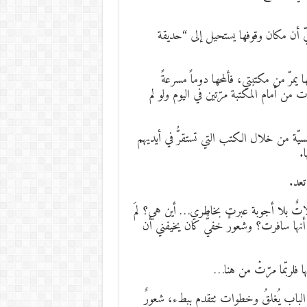
يّ أن مكان وقوفها يستحيل إلى “حديقة
 يمرّ من مكتبتي، فألمحها دوماً مسرعةً
ت من أمام المكتبة مرّتين في اليوم ولو لم
يّة من خلال الكتب التي تستقرُّ في أيديهم
.
تعد.
تساؤلاتٌ بلا أجوبة عبرت بخاطري… أين هي؟ لمَ
ُ أنها سافرت؟ وشعورٌ خفيٌّ كان يخيفني أن
 فلربّما مرّتْ من هنا…
لباب يُغلقُ وخطوات تتقدم ببطء، شعورٌ