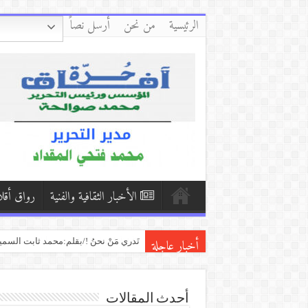
الرئيسية
من نحن
أرسل نصاً
الأخبار الثقافية والفنية
رواق أقل
أخبار عاجلة
قاتٌ” “وشايٌ/ بقلم:حسين الأصهب
تمتمات المنفى الأخير/بقلم:خالد الده
قراءة لقصيدة (لن أتعافى منك للشاعرة 
أحدث المقالات