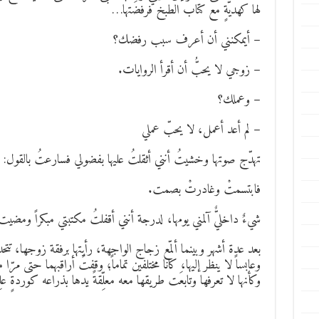
لها كهديّةٍ مع كتاب الطبخ فرفضَتها…
– أيمكنني أن أعرف سبب رفضك؟
– زوجي لا يحبُّ أن أقرأ الروايات.
– وعملك؟
– لم أعد أعمل، لا يحبّ عملي
تهدّج صوتها وخشيتُ أنني أثقلتُ عليها بفضولي فسارعتُ بالقول:
فابتسمتْ وغادرتْ بصمت.
شيءٌ داخليٌّ آلمني يومها، لدرجة أنني أقفلتُ مكتبتي مبكراً ومضيت
بعد عدة أشهر وبينما ألمّع زجاج الواجهة، رأيتها برفقة زوجها، تتح
وعابساً لا ينظر إليها، كانا مختلفين تماماً؛ وقفتُ أراقبهما حتى مرّ
وكأنها لا تعرفها وتابعَت طريقها معه معلِّقةً يدها بذراعه كوردةٍ 