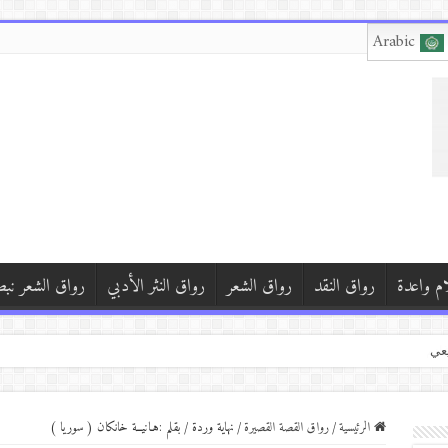
Arabic
ام واعدة
رواق النقد
رواق الشعر
رواق النثر الأدبي
رواق الشعر نب
شلي
الكردية غربة قنبر)
الرئيسية
/
رواق القصة القصيرة
/
نهاية وردة / بقلم :هـانيــة خانكان ( سوريا )