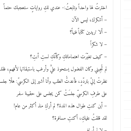
اخترتُ لها واحداً وتابعتُ:- عندي لكِ رواياتٍ ستعجبك حتماً
– أشكرك، ليس الآن
– ألا تريدين كتاباً فنياً؟
– لا شكراً
– كيف تغيّرَت اهتماماتكِ وكأنّكِ لستِ أنتِ؟
لم تُجِبني وكان الفضول يستحوذ عليَّ وأرغب باستبقائها لأفهم، فقلت
نظرتْ إليّ بتردّدٍ، فأعدتُّ الطلب وأنا أشير إلى الكرسيّ: هلّا
على طرفِ الكرسيّ جلسَتْ كمن يجلس على حقيبة سفر
– أين كنتِ طوال هذه المدة؟ لم أركِ منذ أكثر من عام!
لقد قلقتُ عليكِ، أكنتِ مسافرة؟
– لا لم أسافر