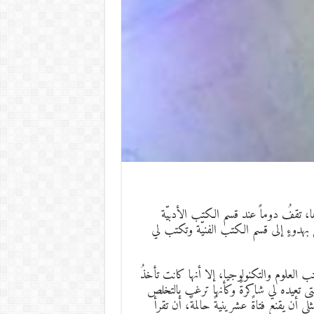
رها، تقفُ دوماً عند قسم الكتب الأدبيّة
 بهدوءٍ إلى قسم الكتب الفنيّة وتكتب لي
العلوم والتكنولوجيا، إلا أنها كانت تأخذُ
تين حتى تعيده لي شاكرةً وكأنها ترغب بالتخلص
أن يقنع فتاةً عشرينيةً حالمةً، أن تقرأ