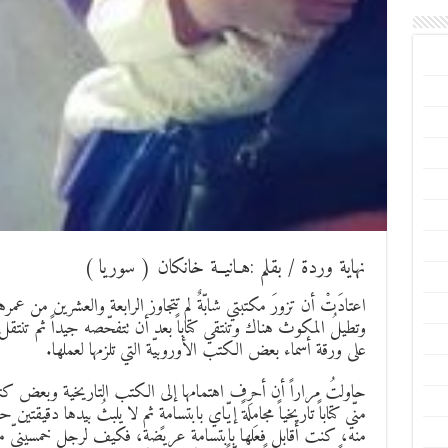
نهاية وردة / بقلم :هـانيــة خانكان ( سوريا )
اعتادَتْ أن تزورَ مكتبتي شابّةٌ لم تتجاوز الرابعة والعشرين من عم
وتطيلُ المكوث هناك وتنتقي كتاباً بعد أن تتفحّصه جيداً ثم تنتقل
على ورقة أسماء بعض الكتب الأوروبيّة التي تلزمها لعملها.
حاولتُ مراراً أن أحرِف اهتمامها إلى الكتب التاريخية وبعض كتب 
منّي كتاباً تاريخياً مجامِلةً إيّاي بابتسامةٍ ثم لا يلبثُ بيدها دقيق
منه، كنت أقابل فعلها بابتسامةٍ عريضةٍ، فكيف لرجلٍ خمسينيّ مثلي 