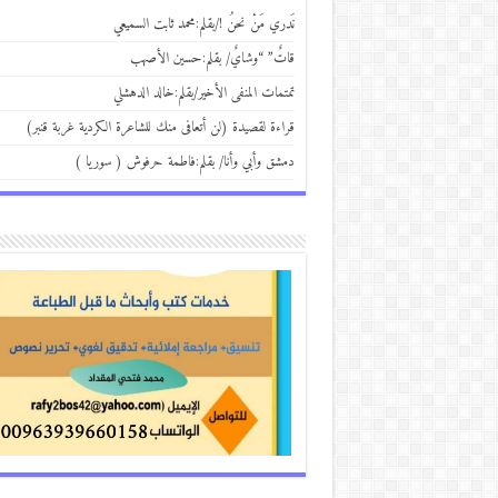
نَدري مَنْ نحنُ !/بقلم:محمد ثابت السميعي
قاتٌ” “وشايٌ/ بقلم:حسين الأصهب
تمتمات المنفى الأخير/بقلم:خالد الدهشلي
قراءة لقصيدة (لن أتعافى منك للشاعرة الكردية غربة قنبر)
دمشق وأبي وأنا/ بقلم:فاطمة حرفوش ( سوريا )