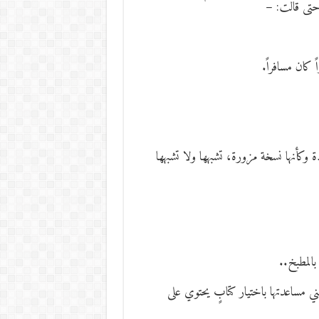
حتى قالت: –
 كان مسافراً.
ة وكأنها نسخة مزورة، تشبهها ولا تشبهها
المطبخ..
ني مساعدتها باختيار كتابٍ يحتوي على