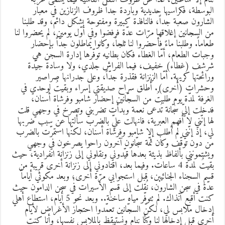
لبوسطة، فكراسيها حديدية وباردة جداً ظروف الزنازين في معبار
لشارون صعبة جداً، فالنافذة كبيرة ومفتوحة بشكل دائم، وقد طلبنا
ن السجانين إغلاقها مرّات عدّة فرفضوا وفي أوّل يومين، لم يحضروا لنا
عاماً. وطلبنا ماءً فأحضروا لنا ثلجاً، وكانوا يماطلون جدّاً بإحضار
جبات الطعام، أمّا الغطاء فكان بطانيه توفّرها إدارة السجن هي
رشف (غطاء) خفيف، فيما الفراش جلدي، ولا وسادة جيّدة
رائحتها كريهة. أمّا الزنزانة فقذرة جدّاً، وعلى جدرانها صراصير
حشرات (أخرى). أُطلق سراح صديقتي إسراء وبقيتُ لوحدي في
لغرفة لمدّة يوم طلبتُ من السجّانين إحضار شامبو وفرشاة أسنان،
دخلت إليّ سجّانة تُدعى نعمة وبدأت تضربني وتصرخ في وجهي قلت
ها إنّني لا أفهم العبرية، فانهالت عليّ بالضرب سألتها عن سبب ضربها
ي، إذ إنّني لم أطلب إلا شامبو وفرشاة أسنان، لكنّها استمرّت بالضرب
ن دون توقّف وكان ثمّة سجّانون آخرون راحوا يصرخون في وجهي
يشتمونني بألفاظ بذيئة بعدها قيّدوني ونقلوني إلى زنزانة انفرادية، حيث
بقيتُ لمدّة 4 ساعات. وفيما بعد، اقتادوني إلى زنزانة أخرى قريبة من
سم السجناء الجنائيين، قبل استجوابي مرّة أخرى؛ وبعد مكوثي أياماً
دّة في سجن الشارون، نُقلت إلى قسم الأسيرات في سجن الدامون حيث
كنت أقبع آنذاك. لم تتوفّر مياه ساخنة.. وبعد نحو 5 أيام، استطاع أهلي
دخال ملابس لي، لكنّ السجّانين تعمّدوا احتجاز الأغراض لأيام
خرى قبل إدخالها لنا وكنّا ننام ونستيقظ بالملابس نفسها، وأنا كنت