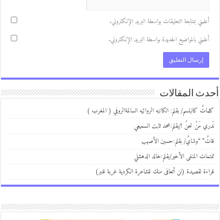
علمني بمتابعة التعليقات بواسطة البريد الإلكتروني.
علمني بالمواضيع الجديدة بواسطة البريد الإلكتروني.
ث المقالات
اتٌ كالبلسم/ بقلم: الكاتبه الروائيه السالمةالروفي ( المغرب )
ري مَنْ نحنُ !/بقلم:محمد ثابت السميعي
ٌ” “وشايٌ/ بقلم:حسين الأصهب
مات المنفى الأخير/بقلم:خالد الدهشلي
ءة لقصيدة (لن أتعافى منك للشاعرة الكردية غربة قنبر)