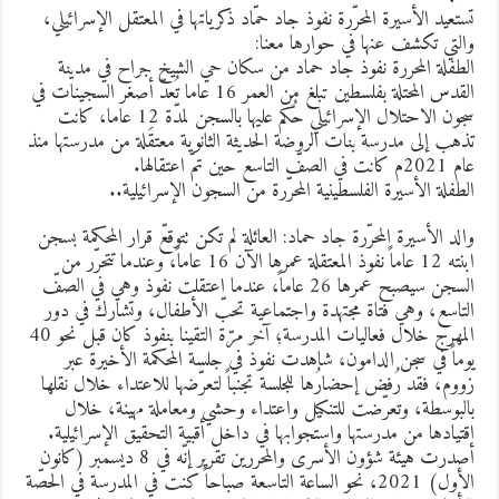
ستعيد الأسيرة المحرّرة نفوذ جاد حمّاد ذكرياتها في المعتقل الإسرائيلي،
التي تكشف عنها في حوارها معنا:
لطفلة المحررة نفوذ جاد حماد من سكان حي الشيخ جراح في مدينة
القدس المحتلة بفلسطين تبلغ من العمر 16 عاما تُعدّ أصغر السجينات في
سجون الاحتلال الإسرائيلي حُكم عليها بالسجن لمدّة 12 عاما، كانت
ذهب إلى مدرسة بنات الروضة الحديثة الثانوية معتقَلة من مدرستها منذ
2021م كانت في الصفّ التاسع حين تمّ اعتقالها.
لطفلة الأسيرة الفلسطينية المحرّرة من السجون الإسرائيلية..
الد الأسيرة المحرّرة جاد حماد: العائلة لم تكن تتوقعّ قرار المحكمة بسجن
ابنته 12 عاماً نفوذ المعتقلة عمرها الآن 16 عاماً، وعندما تتحرّر من
السجن سيصبح عمرها 26 عاماً، عندما اعتقلت نفوذ وهي في الصفّ
لتاسع، وهي فتاة مجتهدة واجتماعية تحبّ الأطفال، وتشارك في دور
المهرج خلال فعاليات المدرسة؛ آخر مرّة التقينا بنفوذ كان قبل نحو 40
وماً في سجن الدامون، شاهدت نفوذ في جلسة المحكمة الأخيرة عبر
ووم، فقد رُفض إحضارُها للجلسة تجنباً لتعرّضها للاعتداء خلال نقلها
البوسطة، وتعرّضت للتنكيل واعتداء وحشي ومعاملة مهينة، خلال
قتيادها من مدرستها واستجوابها في داخل أقبية التحقيق الإسرائيلية.
أصدرت هيئة شؤون الأسرى والمحررين تقرير إنّه في 8 ديسمبر (كانون
الأول) 2021، نحو الساعة التاسعة صباحاً كنت في المدرسة في الحصّة