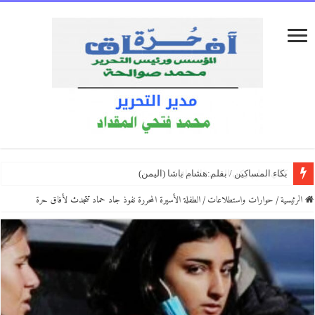
إِنْ يَنْقُصِ الصَّبْرُ/ بقلم:أحمد النظامي
بكاء المساكين / بقلم:هشام باشا (اليمن)
فكَّة الغياب/ بقلم:سعيد العكيشي (اليمن)
كلماتٌ كالبلسم/ بقلم: الكاتبه الروائيه السالمةالروفي ( المغرب )
ئيسية
/
حوارات واستطلاعات
/
الطفلة الأسيرة المحررة نفوذ جاد حماد تتجدث لأفاق حرة