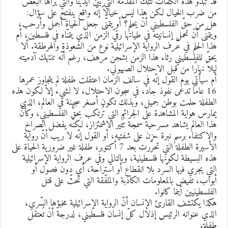
د تبدو هذه الكلمات لتلك المقدّمة التي بين أيدينا والتي يراها البعض
ن ضرب الخيال لكن هذا ليس خيالاً إنّه واقع ينفتح على سؤال:
ل من حقّ الفلسطيني أنْ يحلم؟ أو يتمنّى جعل الحياة أجمل وأرحب،
يتمنّى أنْ تحمل إنسانيته في طياتها رقيّ الزمن الذي يتمنّاه في فلسطين، أم
ذا الحلم في عُرف الرواية الإسرائيلية نوع من الشعوذة والهرطقة. ألا
حقّ للفلسطيني رثاء هذا الزمن بشجن مرهف، رغم أنّه تنتهك آدميته
يلاً نهارًا من قبل الاحتلال الصهيوني.
م سيأتي يوم القول إنّه في سالف الزمان اعتقلت طفلة لم يتجاوز عمرها
16 عامًا تدعى نفوذ جاد، في سجون الاحتلال، لا لشيء إلاّ لكون هذه
لطفلة حلمت بوطن جميل، وبذلك تكون أصغر سجينة في العالم، الذي
مارس هواية المشاهدة على الجرائم التي تُرتكب بحقّ الفلسطيني، وكأنّ
ذا العالم يشاهد مسرحية سمجة تُثير الاشمئزاز، لكنّه يفضل الصراخ
الاكتفاء برسم نبرة حزن على شفتيه، أو القول إنّه لا ريب أنّ رواية
الأسيرة الطفلة التي تحرّرت بعد 7 أكتوبر، طفلة غير ضرورية الحياة على
ذه البسيطة لكونها فلسطينية، وبالتالي وفي عرف الرواية الإسرائيلية
لتي يجري فيها السّرد بلا انقطاع أو استراحة، أي دون فصول أو
بواب، تفيض بالمعلومات الكاذبة والملفّقة التي تحثّ على قتل
لفلسطينيين أينما كانوا.
كذا يكتشف القارئ الإنسان أنّ الرواية الإسرائيلية مخبؤها السّري،
لذي عنوانه الرئيس إذلال كلّ إنسان فلسطيني، لدرجة أنْ تُعتقل
فلة.