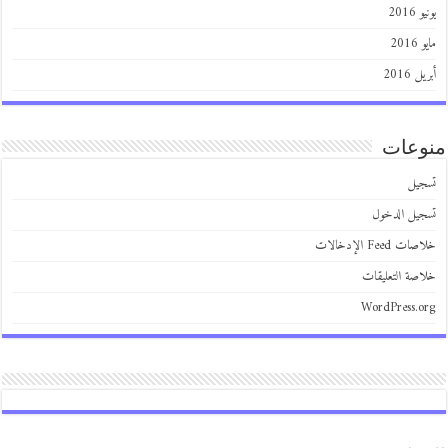
2016
201
 2016
عات
يل
يل الدخول
 Feed الإدخالات
صة التعليقات
WordPress.