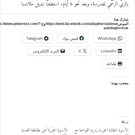
الزيّ الرسمي للمدرسة. وبعد نحو 6 أيام، استطعنا تبديل ملابسنا
ارك هذا
الموضhttps://web.facebook.com/afaqhorra/aboutوع:https://www.pinterest.com/?
autologin=tru
WhatsApp
فيس بوك
Telegram
LinkedIn
X
البريد الإلكتروني
طباعة
عجب بهذه:
رتبط
لأسيرة الطالبة المحررة زمزم القواسمة مع
الأسيرة المحرّرة أمل طقاطقة تتحدث