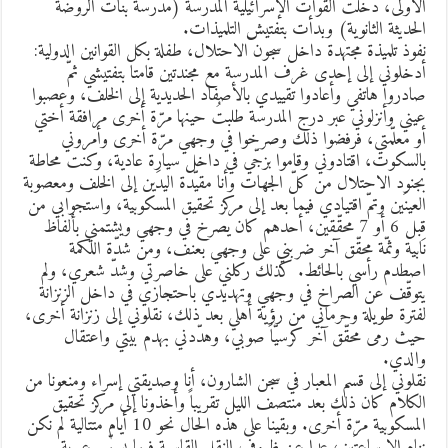
لأولى، دخلت القوات الإسرائيلية المدرسة (مدرسة بنات الروضة
لحديثة الثانوية) وبدأت بتفتيش التلميذات.
فوذ تلميذة مجتهدة داخل سجون الاحتلال، طفلة بكل القوانين الدولية:
دخلوني إلى إحدى غرف المدرسة مع مجندتين قامتا بتفتيشي ثمّ
ادروا هاتفي وأعادوا تقييدي بالأصفاد الحديدية إلى الخلف، وعصبوا
يني وأنزلوني عبر درج المدرسة طلبتُ حينها مرّة أخرى مرافقة أختي
و معلّمتي، فرفضوا ذلك وصرخوا في وجهي مرّة أخرى وأمروني
السكوت، اقتادوني وقاموا بزجّي في داخل سيارة عادية، وكنت محاطة
جنود الاحتلال من كلّ الجهات وأنا مقيّدة اليدَين إلى الخلف ومعصوبة
لعينَين وتمّ اقتيادي فيما بعد إلى مركز تحقيق المسكوبية، واستجوابي من
قِبل 6 أو 7 محقّقين، أحدهم كان يصرخ في وجهي ويشتمني بألفاظ
ابية وثمّة محقّق آخر ضربني على وجهي بعنف، ومن شدّة اللكمة
صطدم رأسي بالحائط. كذلك ركلني على خاصرتي وشدّ شعري، ولم
توقّف عن الصراخ في وجهي وتهديدي باحتجازي في داخل الزنزانة
فترة طويلة وحرماني من رؤية أهلي بعد ذلك، نقلوني إلى زنزانة أخرى،
يث رمى محقّق آخر كرسيّاً صوبي، وهدّدني بهدم بيتي واعتقال
الدي.
قلوني إلى قسم المعبار في سجن الشارون، أنا وصديقتي إسراء ومنعونا من
لكلام كان ذلك بعد منتصف الليل تقريباً وأخذونا إلى مركز تحقيق
المسكوبية مرّة أخرى. وبقينا على هذه الحال نحو 10 أيام متتالية لم نكن
نام إلا ساعتَين، عدا عن ظروف النقل القاسية فيما يسمّى عربة