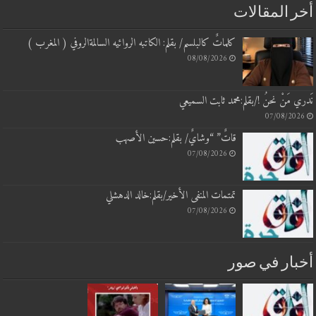
 المقالات
كلماتٌ كالبلسم/ بقلم: الكاتبه الروائيه السالمةالروفي ( المغرب )
08/08/2026
 مَنْ نحنُ !/بقلم:محمد ثابت السميعي
07/08/20
قاتٌ” “وشايٌ/ بقلم:حسين الأصهب
07/08/2026
تمتمات المنفى الأخير/بقلم:خالد الدهشلي
07/08/2026
بار في صور