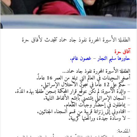
لطفلة الأسيرة المحررة نفوذ جاد حماد تتجدث لأفاق حرة
فاق حرة
اورها سليم النجار – غصون غانم.
لطفلة الأسيرة المحررة نفوذ جاد حماد…
صغر السجينات في العالم التي تبلغ من العمر 16 عاماً.
حُكم عليّ 12 عاما في سجون الاحتلال الإسرائيلي.
 والدة الأسيرة: لم نكن نتوقّع قرار المحكمة بسجن طفلة بهذه المدّة.
 السّجان الإسرائيلي يشتمني بأبشع الألفاظ النابية.
 يماطلون في إحضار وجبات الطعام.
 اقتادوني إلى زنزانة قريبة من قسم السجناء الجنائيين.
 لا وسادة جيّدة، ورائحتها كريهة.
لمقدمة: