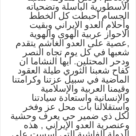
لأسطورية الباسلة وتضحياته
لجسام أحبطت كل الخطط
أحلام العدو الإيراني وبقيت
لاحواز عربية الهوى والهوية
عصية على العدو الغاشم يتقدم
عبها في كل يوم تجاه النصر
دحر المحتلين. ايها النشاما ان
فاح شعبنا الثوري طيلة العقود
لماضية في سبيل عزتنا وكرامتنا
قيمنا العربية والإسلامية
الإنسانية واستعادة سيادتنا
استقلالنا بات محل عز وفخر
كل ذي ضمير حي يعرف وحشية
عنصرية العدو الإيراني , هذه
لدولة الفاشية التي أسست على