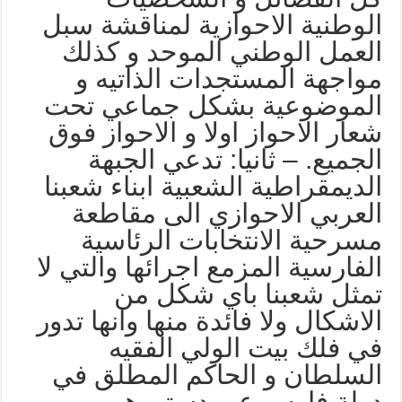
لوطنية الاحوازية لمناقشة سبل
لعمل الوطني الموحد و كذلك
واجهة المستجدات الذاتيه و
لموضوعية بشكل جماعي تحت
عار الاحواز اولا و الاحواز فوق
لجميع. – ثانيا: تدعي الجبهة
لديمقراطية الشعبية ابناء شعبنا
لعربي الاحوازي الى مقاطعة
سرحية الانتخابات الرئاسية
لفارسية المزمع اجرائها والتي لا
مثل شعبنا باي شكل من
لاشكال ولا فائدة منها وانها تدور
ي فلك بيت الولي الفقيه
لسلطان و الحاكم المطلق في
ولة فارس عبر دستورهم