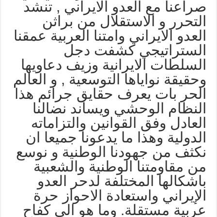
راعنا مع العدو الايراني , تنشد
لتحرر و الاستقلال من براثن
لعدو الايراني وامتنا العربية عمقنا
لستراتيجي كشفت دجل
لسلطات الايرانية وزيف دعاويها
حقيقة نواياها التوسعية , و العالم
لحر بات يعرف حقايق جرائم هذا
لنظام الوحشي ويساند نضالنا
لعادل وفق القوانين والتزاماته
لدولية وهذا ما يدعونا جميعا ان
كثف من جهودنا الوطنية و نوسع
ن مقاومتنا الوطنية والشعبية
اشكالها المختلفة لدحر العدو
لإيراني واستعادة الاحواز حرة
ربية مستقلة. وما هو الى كفاح