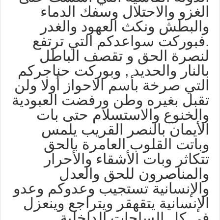
لغزو والاحتلال وسفك الدماء
البطش ونكث العهود والغدر
فبوركت سواعدكم التي ترتفع
نصرة الحق و تقصف الباطل
النار والحديد , وبوركت حناجركم
لتي صرخة بأسم الاحواز أولا ولن
قبل بغيره وطن ورفضت العبودية
الخنوع والاستسلام حتى بات
لأيمان بالنصر القريب يلمس
باتت القلوب العامرة بالحق
تكاثر وبات الأشقاء والأحرار
المناصرون للحق والعدل
الإنسانية تستجيب وعدوكم وعدو
لإنسانية يتقهقر ويتراجع وينعزل
ي كل الساحات الداخلية