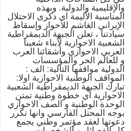
الإقليمية والدولية. وبهذه
لمناسبة الأليمة اي ذكرى الاحتلال
لإيراني الغاشم للاحواز وإسقاط
يادتنا ، تعلن الجبهة الديمقراطية
لشعبية الاحوازية لأبناء شعبنا
لعربي الاحوازي وأشقائنا العرب
 للعالم الحر والمؤسسات
لدولية مواقفها التالية: الف :
لمواقف الوطنية الاحوازية اولا:
بارك الجبهة الديمقراطية الشعبية
لاحوازية أي خطوة وطنية تمتن
لوحدة الوطنية و الصف الاحوازي
وجه المحتل الفارسي وانها تكرر
عوتها لعقد مؤتمر وطني يجمع
ل الفصائل و الشخصيات