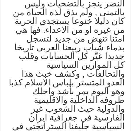
لنصر ينجز بالتضحيات وليس
التمني , ولم يذق لذة الحياة من
ان ذليلا خنوعا يستجدي الحرية
ن غيره او من الاعداء. فها هي
متنا تنهض من جديد لتسجل
دماء شباب ربيعنا العربي تاريخا
ديدا غيّر كل الحسابات وقلب
ل الموازين السياسية
التحالفات , وكشف خبث هذا
لعدو المتستر بلباس الاسلام كذبا
هو اليوم يمر بأشد واحلك
روفه الداخلية والاقليمية
الدولية حيث الشعوب غير
لفارسية في جغرافية ايران
لسياسية حليفنا الستراتجتي في