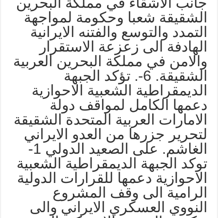
انب الاشقاء في مملكة البحرين
لشقيقة شعبا وحكومة لمواجهة
لتمدد والتوسع والفتنه الايرانية
لهادفة الى زعزعة الاستقرار
الامن في مملكة البحرين العربية
الشقيقة. 6-. تؤكد الجبهة
لديمقراطية الشعبية الاحوازية
عمها الكامل لمواقف دولة
لامارات العربية المتحدة الشقيقة
تحرير جزرها من العدو الايراني
الغاشم. على الصعيد الدولي 1-
وكد الجبهة الديمقراطية الشعبية
لاحوازية دعمها للقرارات الدولية
لرامية الى وقف المشروع
لنووي العسكري الايراني والى