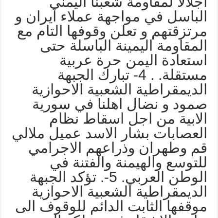
جلالا لمقاومة شعبنا اليمني
لباسل في مواجهة عملاء ايران و
رتزقتهم و تعلن وقوفها التام مع
لمقاومة اليمينة الباسلة حتى
ستعادة اليمن حرة عربية
مستقلة. . 4- تبارك الجبهة
لديمقراطية الشعبية الاحوازية
مود و نضال اهلنا في سورية
لابية من اجل اسقاط نظام
لعصابات بشار الاسد عميل ملالي
م وطهران وذراعهم الاجرامي
لتوسع والهيمنة والفتنة في
الوطن العربي. 5-. تؤكد الجبهة
لديمقراطية الشعبية الاحوازية
وقفها الثابت الدائم للوقوف الى