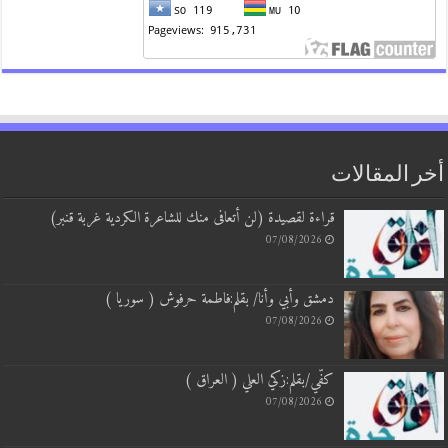
 المقالات
قراءة لقصيدة (لن أتعافى منك للشاعرة الكردية غربة قنبر)
07/08/2026
دمشق وأبي وأنا/ بقلم:فاطمة حرفوش ( سوريا )
07/08/2026
كفّي/بقلم:زكي العلي ( العراق )
07/08/2026