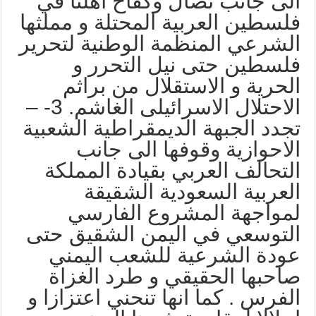
لى جانب نضال وكفاح اهلنا في
لسطين العربية المحتلة و مملثها
لشرعي المنظمة الوطنية لتحرير
لسطين حتى نيل التحرر و
لحرية و الاستقلال من براثم
الاحتلال الاسرائيلى الغاشم. 3- –
جدد الجبهة الديمقراطية الشعبية
لاحوازية وقوفها الى جانب
لتحالف العربي بقيادة المملكة
لعربية السعودية الشقيقة
مواجهة المشروع الفارسي
لتوسعي في اليمن الشقيق حتى
ودة الشرعية للشعب اليمني
احبها الحقيقي و طرد الغزاة
لفرس . كما انها تنحني اعتزازا و