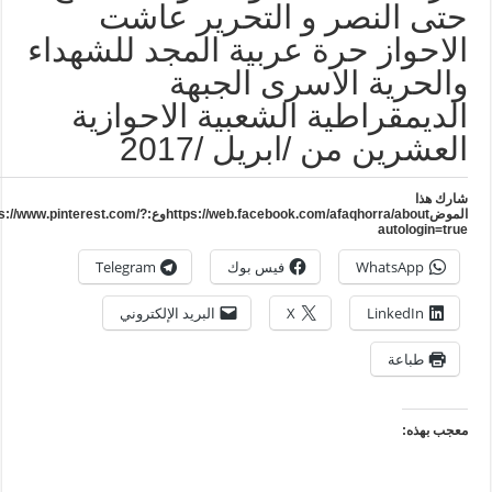
تى النصر و التحرير عاشت
لاحواز حرة عربية المجد للشهداء
الحرية الاسرى الجبهة
لديمقراطية الشعبية الاحوازية
لعشرين من /ابريل /2017
ارك هذا
الموضhttps://web.facebook.com/afaqhorra/aboutوع:https://www.pinterest.com/?
autologin=tru
WhatsApp
فيس بوك
Telegram
LinkedIn
X
البريد الإلكتروني
طباعة
عجب بهذه: