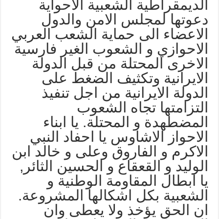
لديمقراطية الشعبية الاحواية
عوتها لمجلس الامن والدول
لاعضاء الى حماية الشعب العربي
لاحوازي و الشعوب الغير فارسية
لاخرى المحتلة من قبل الدولة
لايرانية وتكثيف الضغط على
لدولة الايرانية من اجل تنفيذ
لتزامتها تجاه الشعوب
لمضطهدة و المحتلة. يا ابناء
لاحواز الاشاوس يا احفاد النبي
لاكرم و الفاروق وعلى و خالد ابن
لوليد و القعقاع و الحسين الثائر,
ا ابطال المقاومة الوطنية و
لشعبية بكل اشكالها المشروعة.
ن الحق يؤخذ ولا يعطى وان