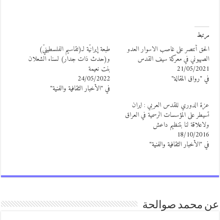
رتبط
لحق أنتصر على غاصب الاسوار العدو
طبعة إيرانيّة لـ(تقاسيم الفلسطينيّ)
لصهيوني في معركة سيف القدس
و(حدث ذات جدار) لسناء الشعلان
21/05/202
بنت نعيمة
ي "رواق المقالة"
24/05/2022
في "الأخبار الثقافية والفنية"
زة الدوري للقدس العربي : ايران
سيطر على المؤسسات الرسمية في العراق
لاعلاقة لنا بتنظيم داعش
18/10/201
ي "الأخبار الثقافية والفنية"
 محمد صوالحة