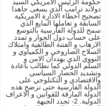
كومة الرئيس الامريكي السيد
ولاند ترامب الذي يسعى جاهدا
صحيح اخطاء الادارة الامريكية
لسابقة و تعاملها المايع الذي
مح للدولة الفارسية بالتوسع
لى حساب دول الجوار و تمدد
لارهاب و الفتنة الطائفية وامتلاك
لسلاح الصاروخي و الكمياوي و
لنووي الذي يهددان الامن و
لسلم الدولي كما نطالب باعادة
تشديد الحصار السياسي
الاقتصادي و التكنلوجي على
لدولة الفارسية حتى ترضح هذه
لدولة المارقة للقوانين و الاعراف
الدولية. 2- تجدد الجبهة