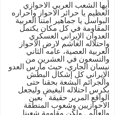
يها الشعب العربي الاحوازي
لعظيم يا حرائر الاحواز واحراره
لبواسل يا جماهير امتنا العربية
لمقاومة في كل مكان يكتمل
لعدوان الإيراني العسكري
احتلاله الغاشم لارض الاحواز
لعربية العصية، عامه الثاني
التسعون في العشرين من
يسان الجاري، حيث مارس العدو
لإيراني كل إشكال البطش
الجرائم البشعة بحقنا حتى
كرس احتلاله البغيض وليجعل
لواقع المرير حقيقة ‘ بعين
لاحوازيين وشعوب المنطقة
العالم . ولكن مقاومة شعبنا