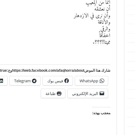
انما من المعيبِ
أن نعشقهُ
وأن نرى في الازدهار
والأناقة
والرقي
اخفاقاً
مميتا!!؟؟؟.
شارك هذا الموضhttps://web.facebook.com/afaqhorra/aboutوع:https://www.pinterest.com/?autologin=true
WhatsApp
فيس بوك
Telegram
البريد الإلكتروني
طباعة
معجب بهذه: