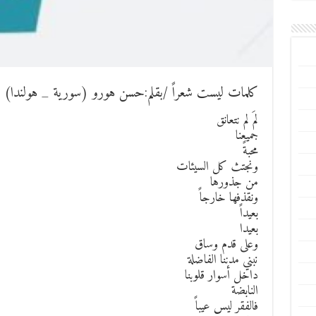
كلمات ليست شعراً /بقلم:حسن هورو (سورية _ هولندا)
لمَ لم نتعانق
جميعنا
محبةً
ونجتث كل السيئات
من جذورها
ونقذفها خارجاً
بعيداً
بعيدا
وعلى قدم وساق
نبني مدننا الفاضلة
داخل أسوار قلوبنا
النابضة
فالفقر ليس عيباً