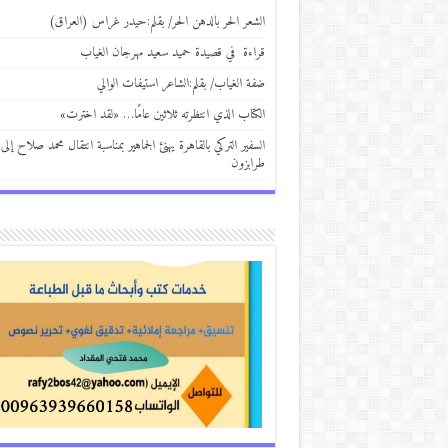
الشعر الحر بالدهن الحر/ بقلم:حيدر غراس (العراق)
قراءة في قصيدة حميد سعيد مهرجان الغياب
ضفة الغياب/ بقلم:الشاعر استيفات الوالي
الكتاب الذي انتظرته ثلاثين عامًا… «لقد اخترت»
السفير التركي بالقاهرة يهنئ الجماهير بمناسبة انتقال محمد صلاح إلى
طرابزون