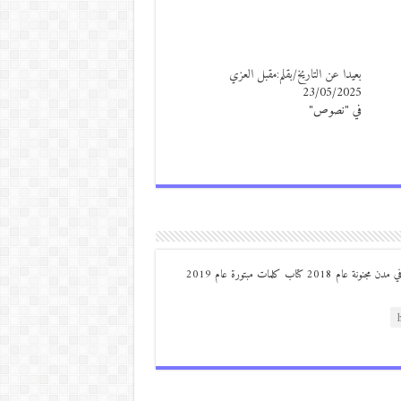
بعيدا عن التاريخ/بقلم:مقبل العزي
23/05/2025
في "نصوص"
من مواليد ديرعلا ( الصوالحة) صدر له : كتاب مذكرات مجنون في مدن مجنونة عام 2018 كتاب كلمات مبتورة عام 2019