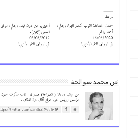
مرتبط
سمعت خفخفة الثوب تشدو للهواء/ بقلم :
أحبّيني؛ من دون قيد!./ بقلم : موفق
أحمد رافع
السلمي(اليمن).
08/06/2019
16/06/2020
في "رواق النثر الأدبي"
في "رواق النثر الأدبي"
عن محمد صوالحة
مؤسس ورئيس تحرير موقع آفاق حرة الثقافي .
@https://twitter.com/sawalha1965