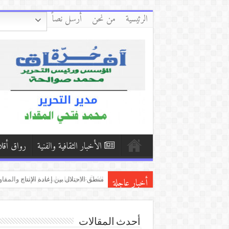
الرئيسية
من نحن
أرسل نصاً
الأخبار الثقافية والفنية
رواق أقل
أخبار عاجلة
الحُبَّ حَالِي/بقلم:إبراهيم طلحة
حلم مقطوع/بقلم: وداد حيدر( اليمن ).
الشاعرة اللبنانية الدكتورة زبيدة الفول
أحدث المقالات