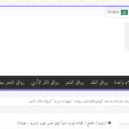
Arabic
ام واعدة
رواق النقد
رواق الشعر
رواق النثر الأدبي
رواق الشعر نب
 تصدر ديوانها الجديدديوان “قال لي فأنْصَتُ للقصيدة”
الرئيسية
/
المجتمع
/
كلمات ليست شعراً /بقلم:حسن هورو (سورية _ هولندا)