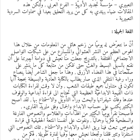
لتعبيري – مؤسسة تجديد الأدبيّة – الفرع العربي , ولتكن هذه
لمقالات ضياء يهتدي به كل مَنْ يريد التحليق بعيدا في سماوات السردية
لتعبيرية .
للغة الجميلة :
نّ ما نتعرّض له يوميّا من زخم هائل من المعلومات من خلال هذا
لهوس العظيم من النشر العشوائي والمتسارع من على شبكات التواصل
لاجتماعي المختلفة , بالتدريج جعلت منّا نعيش في دوامة أجبرتنا على أن
قنع بالسهل البسيط والغثّ حتى نتمكن من متابعة كلّ ما يُنشر على
فحاتنا في هذا الفضاء الآزرق , وهذا ما جعل الشاعر أيضاً ينصاع
راء رغبة المتلقي الذي صار يطالب بالكتابة العادية والبسيطة بحجة أنّها
كون في متناول جميع طبقات الشعب , وأن لا وقت لقراءة الكتابات
ات القيمة الابداعية العظيمة التي تحتاج الى قراءة أبداعية والوقوف
ندها وفكّ شيفراتها والبحث وراء التأويل والاستمتاع بها , لقد أصبح
لكثير يكتب على حساب الابداع والجمال وفق مايريد القارىء ,
أصبحنا نقرأ يوميّاً الكثير من الهذاءات والطلاسم والنصوص الفارغة
السطحيّة فكريّاً وجماليّاً , ونفوّت على أنفسنا المتعة الحقيقية في قراءة
صوص تبعث فينا بريق الجمال والابداع والاستمتاع , تلك النصوص التي
ستفزّنا وتثير قلقنا وتجعلنا نعيش معها وفيها لفترة طويلة , فكم من