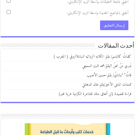
علمني بمتابعة التعليقات بواسطة البريد الإلكتروني.
علمني بالمواضيع الجديدة بواسطة البريد الإلكتروني.
ث المقالات
اتٌ كالبلسم/ بقلم: الكاتبه الروائيه السالمةالروفي ( المغرب )
ري مَنْ نحنُ !/بقلم:محمد ثابت السميعي
ٌ” “وشايٌ/ بقلم:حسين الأصهب
مات المنفى الأخير/بقلم:خالد الدهشلي
ءة لقصيدة (لن أتعافى منك للشاعرة الكردية غربة قنبر)