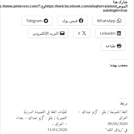
ارك هذا
الموضhttps://web.facebook.com/afaqhorra/aboutوع:https://www.pinterest.com/?
autologin=tru
WhatsApp
فيس بوك
Telegram
LinkedIn
X
البريد الإلكتروني
طباعة
عجب بهذه:
رتبط
للغة المتموّجة / بقلم : كريم عبدالله –
تجلّيات اللغة في القصيدة السرديّة
لعراق
التعبيريّة / بقلم : كريم عبدالله – بغداد
09/05/202
– العراق .
ي "رواق النقد"
31/01/2020