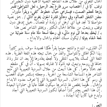
لجمال اللغوي من خلال هذه المقاطع النصّية الأفقية دون تشطير أو
وقف كما في
/
أغتصاب سرير فارغ بعد الرحيل، لعل الشواطئ تُقْمِرُ
نزهة تحطم الصمت، فيسترخي حبال خطوط كفي، ويقرأ ماوراء
فن الشفق الصائم، وفي دهاليز قشرة الحزن يخرج أناتي
/
, جمل نصّية
تواصلة لا نجد فيها ايّ ترهّل أو زيادة أو نقصان , جميل تتدفق دون
وقف وينبعث من خلالها الجمال الكثير , ويختتم الشاعر نصّ هذا
ـ
/
ليخلد بعدها الى نوم مائي، في رحلة تسعة مئة عام سَنة ضوئية من
معة شفاه بتولة
/
ليكون مسك الختام والجمال والابداع .
نّ القارىء المبدع والمنتج حينما يقرأ هكذا قصيدة سوف ينبهر كثيراً
هذا الكم الهائل والمتواصل والفذّ من جمال تبعثه هذه اللغة الطريّة , هذه
للغة التي تمسك بتلابيب المتلقي ولا تجعله يغادرها إلاّ بعد ان تنثر رذاذ
مالها في روحه وتبعث فيه نشوة لا تفارقه بسهولة . أنّ في كل مقطع
جد جمالاً وسحراً , كلّ هذا أنبعث من خلال السردية التعبيرية التي منح
لشاعر هذه المساحة الشاسعة من الحرية , وجعلته يستثمر خياله الخصب
ي رسم كلّ هذا الجمال , السرديّة التعبيرية التي لا تعرف حدود الابداع
الجمال , فحينما يخلص لها شاعرها سيكون محلّقاً عالياً في سماواتها البعيدة
 أنّ هذا النصّ يعتبر كنزاً أضافياً لكنوز السردية التعبيرية التي أجاد
أبدع فيها كتابها أيما أجادة .
لنصّ :