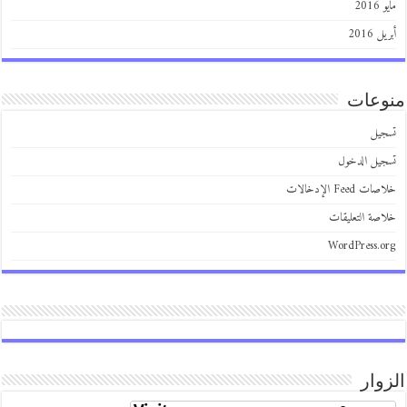
201
 2016
عات
يل
يل الدخول
 Feed الإدخالات
صة التعليقات
WordPress.
وار