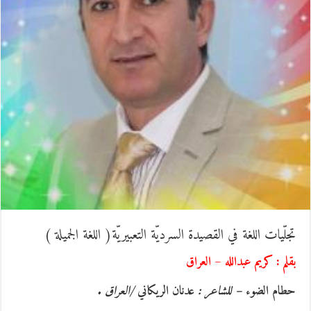
جلّيات اللغة في القصيدة السرديّة التعبيريّة( اللغة الجميلة )
قلم : كريم عبدالله – العراق
طام الضوء
– للشاعر :
عدنان الريكاني
/العراق .