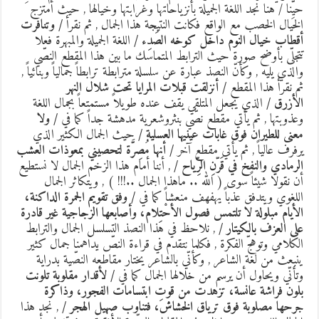
يِّنا
/ هنا نجد اللغة الجميلة بأنزياحاتها وغرابتها وخيالها , حيث أمتزج
لخيال الخصب مع الواقع فكانت النتيجة هذا الجمال , ثم نقرأ
/
وتنافرت
قطاب خيال النوم داخل كوخه الصَدِء
/
اللغة الجميلة والمبهرة فعلا
تجلّى بأوضح صورة حيث الترابط المتماسك ما بين هذا المقطع النصّي
الذي يليه , وكأنّ النصذ عبارة عن سلسلة مترابطة ترابطاً جمالياً وبنائياً ,
م نقرأ هذا المقطع
/
أنزلقت قبلات المرايا تحت شلال النهر
لأزرق
/
الذي يجعل المتلقي يقف عنده طويلاً مستمتعاً بجمال اللغة
عذوبتها , ثم يأتي مقطع نصّي بنثروشعرية مدهشة جداً كما في
/
ولا
عنى للطيران فوق غابات عينيها العسلية
/
حيث الجمال الكثير الذي
رفرف عالياً , ثم يأتي مقطع آخر
/
أنها مُصِرَّة لتحصيني بمعوذات العشب
لرمادي والنفخ في قَرّنِ الرِّياح
/
, أننا أمام هذا الزخم الجمال لا نستطيع
ن نقولا شيئاً سوى ( الله .. ماهذا الجمال ..!!! ) , ويتكاثر الجمال
للغوي ويتدفق عذباً يهفهف منعشاً كما في
/
وفق تقويم الجمرة الداكنة،
لأيام مبلولة لا تلتمس فصول الأحْتِلام، وأصابعها الزجاجية غير قادرة
لى العزف بالكيتار
/
, نلاحظ في هذا النصذ التسلسل الجمال والترابط
لكلامي وتوهّج الفكرة , فكلما نتقدم في قراءة النصّ يداهمنا جمال كثير
نبعث من لغة الشاعر , وكأنّي بالشاعر يختار مقاطعه النصّية بدراية
تأنّي ويحاول أن يرسم من خلالها الجمال كما في
/
لأقدار مقلوبة تلونت
لون فراشة عانسة، تزهدت من قوتِ ابتسامات الفجور، وذاكرة
رحها مصلوبة فوق ترياق الخشاش، فتناوب صهيل الهجر
/
, نجد هذا