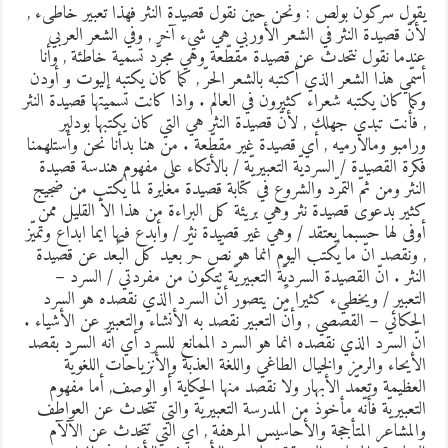
قول سركون بولص : ونحن حين نقول قصيدة النثر فهذا تعبير خاطىء ,
أنّ قصيدة النثر في الشعر الأوربي هي شيء آخر , وفي الشعر العربي
ندما نقول نتحدث عن قصيدة مقطّعة وهي مجرّد تسمية خاطئة , وأنا
سمّي هذا الشعر الذي أكتبه بالشعر الحرّ , كما كان يكتبه إليوت و أودن
كما كان يكتبه شعراء كثيرون في العالم . واذا كانت تسميتها قصيدة النثر
 فأنت تبدي جهلك , لأنّ قصيدة النثر هي التي كان يكتبها بودلير
رامبو ومالارميه , أي قصيدة غير مقطّعة . من هنا بدأنا نحن وأستلهمنا
كرة القصيدة / السرديّة التعبيريّة / بالأتكاء على مفهوم هندسة قصيدة
لنثر ومن ثمّ التمرّد والشروع في كتابة قصيدة مغايرة لما يُكتب من ضجيج
ثير بدعوى قصيدة نثر وهي بريئة كل البراءة من هذا الاّ القليل ممن
وفى لها حسبما يعتقد / وهي غير قصيدة نثر / وأبدع فيها ايما ابداع وتميّز
 ونقصد انّ ما يُكتب اليوم انما هو نصّ حرّ بعيد كل البُعد عن قصيدة
لنثر . انّ القصيدة السرديّة التعبيريّة تتكون من مفردتي / السرد –
لتعبير / ويخطيء كثيرا مَن يتصور أنّ السرد الذي نقصده هو السرد
لحكائي – القصصي , وأنّ التعبير نقصد به الأنشاء والتعبير عن الأشياء .
نّ السرد الذي نقصده انما هو السرد الممانع للسرد أي انّه السرد بقصد
لأيحاء والرمز والخيال الطاغي واللغة العذبة والأنزياحات اللغويّة
لعظيمة وتعمّد الأبهار ولا نقصد منها الحكاية أو الوصف, أما مفهوم
لتعبيريّة فأنّه مأخوذ من المدرسة التعبيريّة والتي تتحدث عن العواطف
المشاعر المتأججة والأحاسيس المرهفة , اي التي تتحدث عن الآلآم