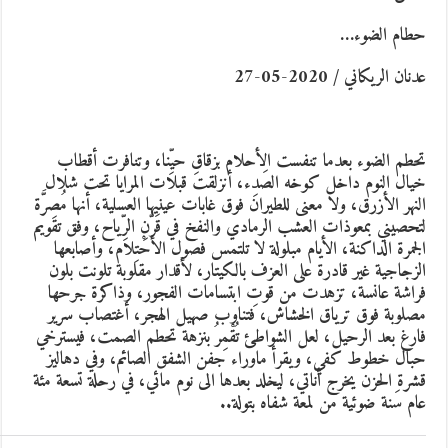
طام الضوء
…
دنان الريكاني / 2020-05-27
حطم الضوء بعدما تنفست الأحلام بزقاقِ حيِّنا، وتنافرت أقطاب
يال النوم داخل كوخه الصَدِء، أنزلقت قبلات المرايا تحت شلال
لنهر الأزرق، ولا معنى للطيران فوق غابات عينيها العسلية، أنها مُصِرَّة
تحصيني بمعوذات العشب الرمادي والنفخ في قَرّنِ الرِّياح، وفق تقويم
لجمرة الداكنة، الأيام مبلولة لا تلتمس فصول الأحْتِلام، وأصابعها
لزجاجية غير قادرة على العزف بالكيتار، لأقدار مقلوبة تلونت بلون
راشة عانسة، تزهدت من قوتِ ابتسامات الفجور، وذاكرة جرحها
صلوبة فوق ترياق الخشاش، فتناوب صهيل الهجر، أغتصاب سرير
ارغ بعد الرحيل، لعل الشواطئ تُقْمِرُ بنزهة تحطم الصمت، فيسترخي
بال خطوط كفي، ويقرأ ماوراء جفن الشفق الصائم، وفي دهاليز
شرة الحزن يخرج أناتي، ليخلد بعدها الى نوم مائي، في رحلة تسعة مئة
ام سَنة ضوئية من لمعة شفاه بتولة
..