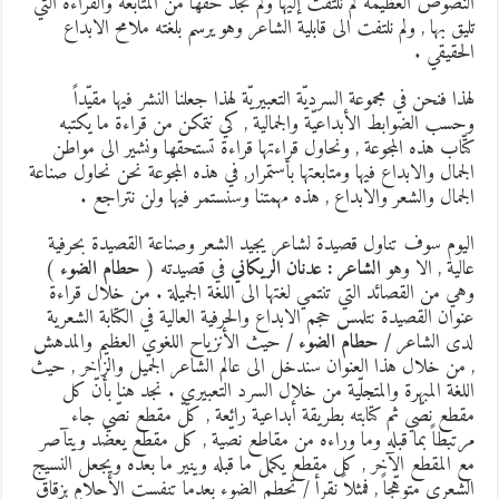
لنصوص العظيمة لم نلتفت إليها ولم تجد حقّها من المتابعة والقراءة التي
ليق بها , ولم نلتفت الى قابلية الشاعر وهو يرسم بلغته ملامح الابداع
لحقيقي .
هذا فنحن في مجموعة السرديّة التعبيريّة لهذا جعلنا النشر فيها مقيّداً
حسب الضوابط الأبداعيّة والجمالية , كي نتمكن من قراءة ما يكتبه
تّاب هذه المجوعة , ونحاول قراءتها قراءة تستحقها ونشير الى مواطن
لجمال والابداع فيها ومتابعتها بأستمرار, في هذه المجوعة نحن نحاول صناعة
لجمال والشعر والابداع , هذه مهمتنا وسنستمر فيها ولن نتراجع .
ليوم سوف تناول قصيدة لشاعر يجيد الشعر وصناعة القصيدة بحرفية
الية , الا وهو
الشاعر : عدنان الريكاني
في قصيدته (
حطام الضوء
)
هي من القصائد التي تنتمي لغتها الى اللغة الجميلة . من خلال قراءة
نوان القصيدة نتلمس حجم الابداع والحرفية العالية في الكتابة الشعرية
دى الشاعر
/ حطام الضوء /
حيث الأنزياح اللغوي العظيم والمدهش
 من خلال هذا العنوان سندخل الى عالم الشاعر الجميل والزاخر , حيث
للغة المبهرة والمتجلّية من خلال السرد التعبيري . نجد هنا بأنّ كل
قطع نصّي ثم كتابته بطريقة أبداعية رائعة , كلّ مقطع نصّي جاء
رتبطاً بما قبله وما وراءه من مقاطع نصّية , كل مقطع يعضّد ويتآصر
ع المقطع الآخر , كل مقطع يكمل ما قبله وينير ما بعده ويجعل النسيج
لشعري متوهّجاً , فمثلاً نقرأ /
تحطم الضوء بعدما تنفست الأحلام بزقاقِ