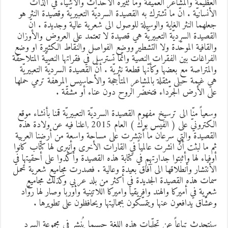
لعظيمة والمشاعر العميقة وما تثيره الأحداث والأشياء في الذات
لأنسانيّة . انّ ما تشترك به القصيدة السرديّة التعبيريّة وقصيدة النثر هو
علهما النثر الغاية والوسيلة للوصول الى شعرية عالية وجديدة . انّ
لقصيدة السرديّة التعبيريّة هي قصيدة لا تعتمد على العروض والأوزان
القافية الموحّدة ولا التشطير ووضع الفواصل والنقاط الكثيرة او وضع
لفراغات بين الفقرات النصيّة وانّما تسترسل في فقراتها النصيّة المتلاحقة
المتراصة مع بعضها وكأنّها قطعة نثريّة . أنّ القصيدة السرديّة التعبيريّة
ي غيمة حبلى مثقلة بالمشاعر المتأججة والأحاسيس المرهفة ترمي حملها
لى الأرض الجرّداء فتخضّر الروح دون عناء أو مشقّة .
سعياً منّا الى ترسيخ مفهوم القصيدة السرديّة التعبيريّة قمنا بأنشاء موقع
الكترونيّ على ( الفيس بوك ) العام 2015 ,اعلنا فيه عن ولادة هذه
لقصيدة والتي سرعان ما أنتشرت على مساحة واسعة من أرضنا العربية
م ما لبثت أنّ انشرت عالمياً في القارات الأخرى وأنبرى لها كتّاب كانوا
وفياء لها وأثبتوا جدارتهم في كتابة هذه القصيدة وأكّدوا على أحقيتها في
لأنتشار وأنطلاقها الى آفاق بعيدة وعالية . فصدرت مجاميع شعرية تحمل
مات هذه القصيدة الجديدة في أكثر من بلد عربي وكذلك مجاميع
عرية في أميركا والهند وافريقيا واميركا اللاتينية وأوربا وصار لها روّاد
عشّاق يدافعون عنها ويتمسّكون بجماليتها ويحافظون على تطويرها .
نتحدث تباعاً عن تجلّيات هذه اللغة حسبما يُنشر في مجموعة السرد