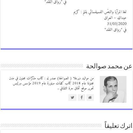
في "رواق النقد"
غة المرآيا والنصّ الفسيفسائي بقلم : كريم
بدالله – العراق
31/03/202
ي "رواق النقد"
 محمد صوالحة
من مواليد ديرعلا ( الصوالحة) صدر له : كتاب مذكرات مجنون في مدن
مجنونة عام 2018 كتاب كلمات مبتورة عام 2019 مؤسس ورئيس
تحرير موقع آفاق حرة الثقافي .
ك تعليقاً