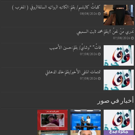
كلماتٌ كالبلسم/ بقلم: الكاتبه الروائيه السالمةالروفي ( المغرب )
08/08/2026
 مَنْ نحنُ !/بقلم:محمد ثابت السميعي
07/08/20
قاتٌ” “وشايٌ/ بقلم:حسين الأصهب
07/08/2026
تمتمات المنفى الأخير/بقلم:خالد الدهشلي
07/08/2026
بار في صور